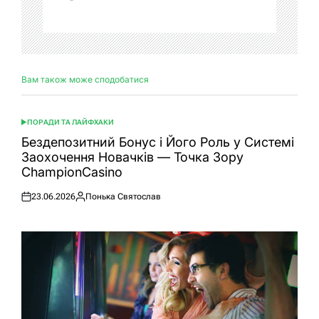
Вам також може сподобатися
ПОРАДИ ТА ЛАЙФХАКИ
ОПУБЛІКУВАТИ
У
Бездепозитний Бонус і Його Роль у Системі
Заохочення Новачків — Точка Зору
ChampionCasino
23.06.2026
Понька Святослав
Оприлюднено
Опубліковано