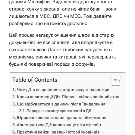
даними Мінцифри. Видалення додатку просто
стирає іконку з екрана, але не чіпає бази – вони
лишаються в МВС, ДПС чи МОЗ. Тож давайте
розберемо, що натомість доступно.
Цей процес нагадує очищення шафи від старих
документів: не все спалите, але впорядкуєте й
заховаєте ключі. Далі – глибокий занурення в
механізми, ризики та хитрощі, які перевершать
будь-які поверхневі поради з форумів.
Table of Contents
Чому Дія не дозволяє стерти акаунт назавжди
Кроки деактивації Дія.Підпис: найважливіший етап
Що відбувається з даними після “видалення”
Поради з захисту приватності в Дії
Юридичні нюанси: ваші права та обмеження
Альтернативи Дії: коли краще піти офлайн
Практичні кейси: реальні історії українців