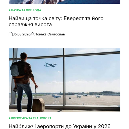
НАУКА ТА ПРИРОДА
ОПУБЛІКУВАТИ
У
Найвища точка світу: Еверест та його
справжня висота
06.08.2026
Понька Святослав
Оприлюднено
Опубліковано
ЛОГІСТИКА ТА ТРАНСПОРТ
ОПУБЛІКУВАТИ
У
Найближчі аеропорти до України у 2026