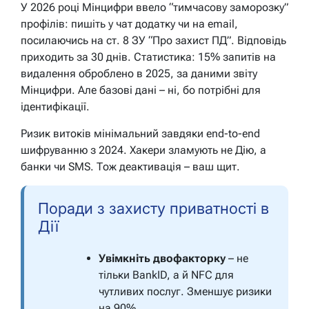
У 2026 році Мінцифри ввело “тимчасову заморозку”
профілів: пишіть у чат додатку чи на email,
посилаючись на ст. 8 ЗУ “Про захист ПД”. Відповідь
приходить за 30 днів. Статистика: 15% запитів на
видалення оброблено в 2025, за даними звіту
Мінцифри. Але базові дані – ні, бо потрібні для
ідентифікації.
Ризик витоків мінімальний завдяки end-to-end
шифруванню з 2024. Хакери зламують не Дію, а
банки чи SMS. Тож деактивація – ваш щит.
Поради з захисту приватності в
Дії
Увімкніть двофакторку
– не
тільки BankID, а й NFC для
чутливих послуг. Зменшує ризики
на 90%.