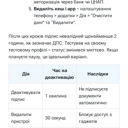
авторизація через банк чи ЦНАП.
Видаліть кеш і app
– налаштування
телефону > додатки > Дія > “Очистити
дані” та “Видалити”.
Після цих кроків підпис невалідний щонайменше 2
години, як зазначає ДПС. Тестував на своєму
тестовому профілі – статус змінився миттєво. Якщо
плануєте паузу, це ідеальний варіант.
Час на
Дія
Наслідки
деактивацію
Не підписуєте
Деактивувати
1 хвилина
документи
підпис
автоматично
Видалити
Блокує доступ з
30 секунд
пристрої
гаджетів