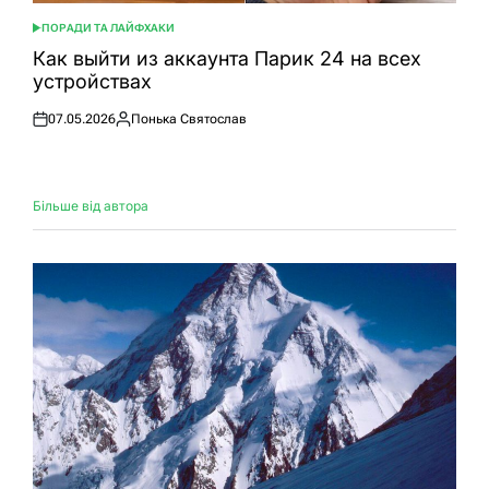
ПОРАДИ ТА ЛАЙФХАКИ
ОПУБЛІКУВАТИ
У
Как выйти из аккаунта Парик 24 на всех
устройствах
07.05.2026
Понька Святослав
Оприлюднено
Опубліковано
Більше від автора