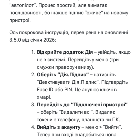
“автопілот”. Процес простий, але вимагає
послідовності, бо інакше підпис “оживе” на новому
пристрої.
Ось покрокова інструкція, перевірена на оновленні
3.5.0 від січня 2026:
Відкрийте додаток Дія
– увійдіть, якщо
не в системі. Перейдіть у меню (три
смужки праворуч внизу).
Оберіть “Дія.Підпис”
– натисніть
“Деактивувати Дія.Підпис”. Підтвердіть
Face ID або PIN. Це анулює ключі в
хмарі.
Перейдіть до “Підключені пристрої”
– оберіть “Видалити всі”. Видаляє
токени з телефону, планшета чи ПК.
Вийдіть з акаунту
– меню > “Вийти”.
Тепер при вході знадобиться нова