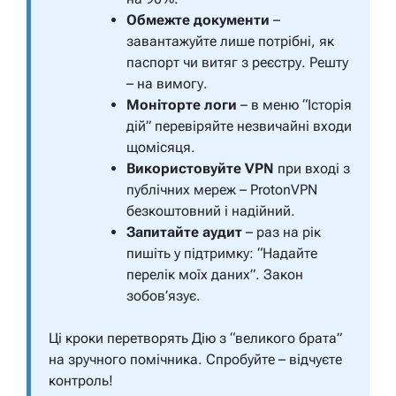
Обмежте документи
–
завантажуйте лише потрібні, як
паспорт чи витяг з реєстру. Решту
– на вимогу.
Моніторте логи
– в меню “Історія
дій” перевіряйте незвичайні входи
щомісяця.
Використовуйте VPN
при вході з
публічних мереж – ProtonVPN
безкоштовний і надійний.
Запитайте аудит
– раз на рік
пишіть у підтримку: “Надайте
перелік моїх даних”. Закон
зобов’язує.
Ці кроки перетворять Дію з “великого брата”
на зручного помічника. Спробуйте – відчуєте
контроль!