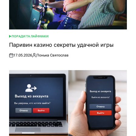
ПОРАДИ ТА ЛАЙФХАКИ
ОПУБЛІКУВАТИ
У
Паривин казино секреты удачной игры
17.05.2026
Понька Святослав
Оприлюднено
Опубліковано