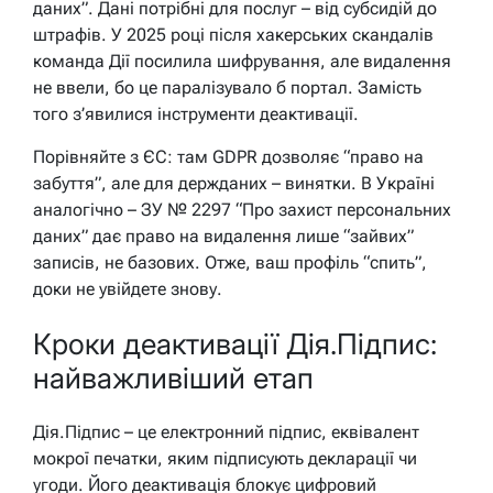
даних”. Дані потрібні для послуг – від субсидій до
штрафів. У 2025 році після хакерських скандалів
команда Дії посилила шифрування, але видалення
не ввели, бо це паралізувало б портал. Замість
того з’явилися інструменти деактивації.
Порівняйте з ЄС: там GDPR дозволяє “право на
забуття”, але для держданих – винятки. В Україні
аналогічно – ЗУ № 2297 “Про захист персональних
даних” дає право на видалення лише “зайвих”
записів, не базових. Отже, ваш профіль “спить”,
доки не увійдете знову.
Кроки деактивації Дія.Підпис:
найважливіший етап
Дія.Підпис – це електронний підпис, еквівалент
мокрої печатки, яким підписують декларації чи
угоди. Його деактивація блокує цифровий