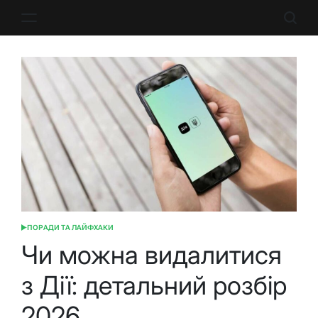
Перейти
до
вмісту
ПОРАДИ ТА ЛАЙФХАКИ
ОПУБЛІКУВАТИ
У
Чи можна видалитися
з Дії: детальний розбір
2026