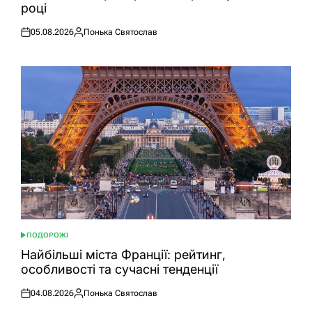
році
05.08.2026
Понька Святослав
Оприлюднено
Опубліковано
ПОДОРОЖІ
ОПУБЛІКУВАТИ
У
Найбільші міста Франції: рейтинг,
особливості та сучасні тенденції
04.08.2026
Понька Святослав
Оприлюднено
Опубліковано