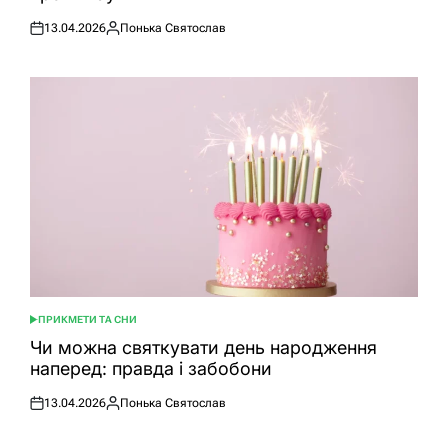
13.04.2026
Понька Святослав
Оприлюднено
Опубліковано
ПРИКМЕТИ ТА СНИ
ОПУБЛІКУВАТИ
У
Чи можна святкувати день народження
наперед: правда і забобони
13.04.2026
Понька Святослав
Оприлюднено
Опубліковано