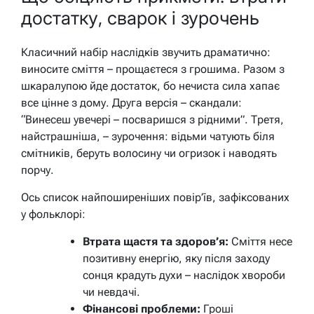
достатку, сварок і зурочень
Класичний набір наслідків звучить драматично:
виносите сміття – прощаєтеся з грошима. Разом з
шкаралупою йде достаток, бо нечиста сила хапає
все цінне з дому. Друга версія – скандали:
“Винесеш увечері – посваришся з рідними”. Третя,
найстрашніша, – зурочення: відьми чатують біля
смітників, беруть волосину чи огризок і наводять
порчу.
Ось список найпоширеніших повір’їв, зафіксованих
у фольклорі:
Втрата щастя та здоров’я:
Сміття несе
позитивну енергію, яку після заходу
сонця крадуть духи – наслідок хвороби
чи невдачі.
Фінансові проблеми:
Гроші