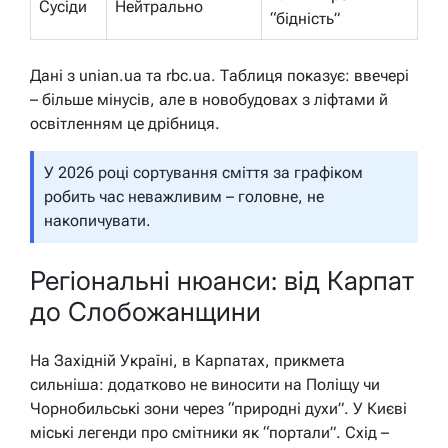
Сусіди
Нейтрально
“бідність”
Дані з unian.ua та rbc.ua. Таблиця показує: ввечері
– більше мінусів, але в новобудовах з ліфтами й
освітленням це дрібниця.
У 2026 році сортування сміття за графіком
робить час неважливим – головне, не
накопичувати.
Регіональні нюанси: від Карпат
до Слобожанщини
На Західній Україні, в Карпатах, прикмета
сильніша: додатково не виносити на Поліщу чи
Чорнобильські зони через “природні духи”. У Києві
міські легенди про смітники як “портали”. Схід –