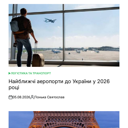
ЛОГІСТИКА ТА ТРАНСПОРТ
ОПУБЛІКУВАТИ
У
Найближчі аеропорти до України у 2026
році
05.08.2026
Понька Святослав
Оприлюднено
Опубліковано