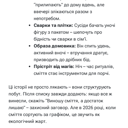
“прилипають” до дому вдень, але
ввечері злікаються разом з
непотребом.
Сварки та плітки:
Сусіди бачать уночі
фігуру з пакетом – шепочуть про
бідність чи сварки в сім’ї.
Образа домовика:
Він спить удень,
активний вночі – втручання дратує,
призводить до дрібних бід.
Прістріт від магів:
Ніч – час ритуалів,
сміття стає інструментом для порчі.
Ці історії не просто лякають – вони структурують
побут. Після списку завжди додають: якщо все ж
винесли, скажіть “Виношу сміття, а достаток
лишаю” – захисний заговор. Але в 2026 році, коли
сміття сортують за графіком, це звучить як
екологічний жарт.