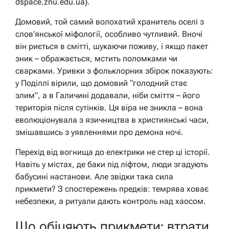
dspace.znu.edu.ua).
Домовий, той самий волохатий хранитель оселі з
слов’янської міфології, особливо чутливий. Вночі
він риється в смітті, шукаючи поживу, і якщо пакет
зник – ображається, мстить поломками чи
сварками. Уривки з фольклорних збірок показують:
у Поділлі вірили, що домовий “голодний стає
злим”, а в Галичині додавали, ніби сміття – його
територія після сутінків. Ця віра не зникла – вона
еволюціонувала з язичництва в християнські часи,
змішавшись з уявленнями про демона ночі.
Перехід від вогнища до електрики не стер ці історії.
Навіть у містах, де баки під ліфтом, люди згадують
бабусині настанови. Але звідки така сила
прикмети? З спостережень предків: темрява ховає
небезпеки, а ритуали дають контроль над хаосом.
Що обіцяють прикмети: втрати