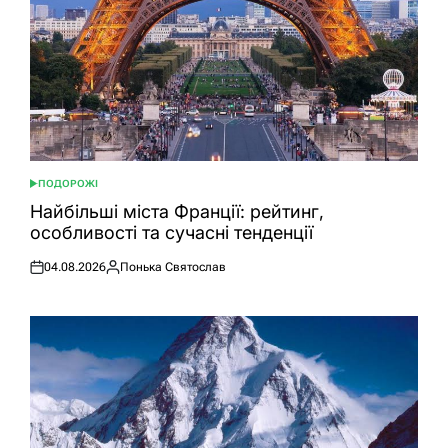
ПОДОРОЖІ
ОПУБЛІКУВАТИ
У
Найбільші міста Франції: рейтинг,
особливості та сучасні тенденції
04.08.2026
Понька Святослав
Оприлюднено
Опубліковано