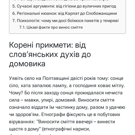
Сучасні аргументи: від гігієни до вуличних пригод
Регіональні нюанси: від Карпат до Слобожанщини
Психологія: чому ми досі боїмося пакетів у темряві
Цікаві факти про винос сміття
Корені прикмети: від
слов’янських духів до
домовика
Уявіть село на Полтавщині двісті років тому: сонце
сіло, хата запалює лампу, а господиня ховає мітлу.
Чому? Бо після заходу сонця прокидалася нечиста
сила – мавки, упирі, домовий. Виносити сміття
означало віддати їм частинку дому, разом з удачею
чи здоров’ям. Етнографи фіксують це в побутових
віруваннях: “Виносити сміття ввечері – винести
щастя з дому” (етнографічні нариси,