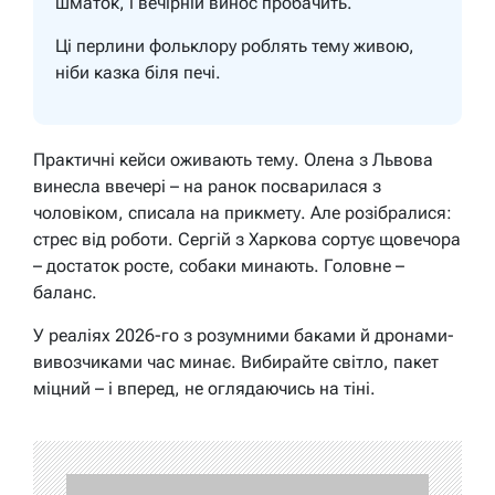
шматок, і вечірній винос пробачить.
Ці перлини фольклору роблять тему живою,
ніби казка біля печі.
Практичні кейси оживають тему. Олена з Львова
винесла ввечері – на ранок посварилася з
чоловіком, списала на прикмету. Але розібралися:
стрес від роботи. Сергій з Харкова сортує щовечора
– достаток росте, собаки минають. Головне –
баланс.
У реаліях 2026-го з розумними баками й дронами-
вивозчиками час минає. Вибирайте світло, пакет
міцний – і вперед, не оглядаючись на тіні.