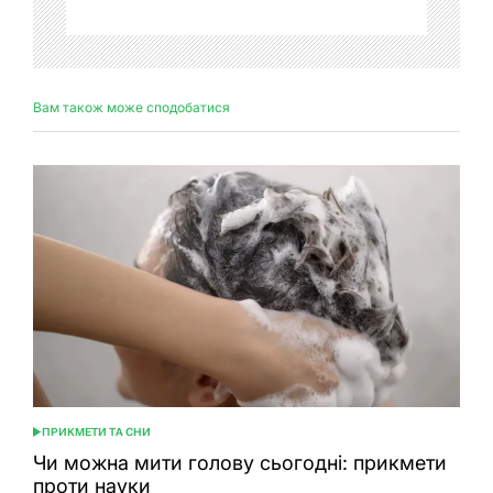
Вам також може сподобатися
ПРИКМЕТИ ТА СНИ
ОПУБЛІКУВАТИ
У
Чи можна мити голову сьогодні: прикмети
проти науки