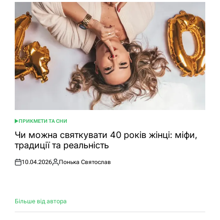
ПРИКМЕТИ ТА СНИ
ОПУБЛІКУВАТИ
У
Чи можна святкувати 40 років жінці: міфи,
традиції та реальність
10.04.2026
Понька Святослав
Оприлюднено
Опубліковано
Більше від автора