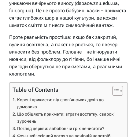
уникаючи вечірнього виносу (dspace.znu.edu.ua,
fair.org.ua). Це не просто бабусині казки – прикмета
сягає глибоких шарів нашої культури, де кожен
шматок сміття міг нести символічний вантаж.
Проте реальність простіша: якщо бак закритий,
вулиця освітлена, а пакет не рветься, то ввечері
виносити без проблем. Головне – не ігнорувати
нюанси, від фольклору до гігієни, бо інакше нічні
пригоди обернуться не прикметами, а реальними
клопотами.
Table of Contents
Корені прикмети: від слов’янських духів до
домовика
Що обіцяють прикмети: втрати достатку, сварок і
зурочень
Погляд церкви: забобон чи гріх нечистоти?
Фен-шуй: східний погляд на вечірній непотріб