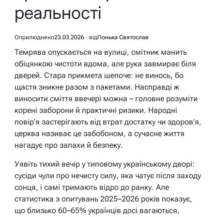
реальності
Оприлюднено
23.03.2026
від
Понька Святослав
Темрява опускається на вулиці, смітник манить
обіцянкою чистоти вдома, але рука завмирає біля
дверей. Стара прикмета шепоче: не винось, бо
щастя зникне разом з пакетами. Насправді ж
виносити сміття ввечері можна – головне розуміти
корені заборони й практичні ризики. Народні
повір’я застерігають від втрат достатку чи здоров’я,
церква називає це забобоном, а сучасне життя
нагадує про запахи й безпеку.
Уявіть тихий вечір у типовому українському дворі:
сусіди чули про нечисту силу, яка чатує після заходу
сонця, і самі тримають відро до ранку. Але
статистика з опитувань 2025–2026 років показує,
що близько 60–65% українців досі вагаються,