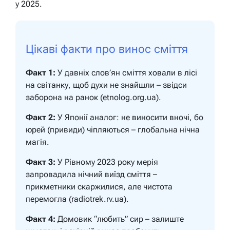
у 2025.
Цікаві факти про винос сміття
Факт 1:
У давніх слов’ян сміття ховали в лісі
на світанку, щоб духи не знайшли – звідси
заборона на ранок (etnolog.org.ua).
Факт 2:
У Японії аналог: не виносити вночі, бо
юрей (привиди) чіпляються – глобальна нічна
магія.
Факт 3:
У Рівному 2023 року мерія
запровадила нічний виїзд сміття –
прикметники скаржилися, але чистота
перемогла (radiotrek.rv.ua).
Факт 4:
Домовик “любить” сир – залиште