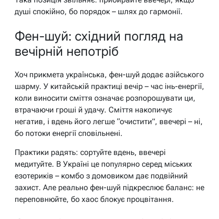
душі спокійно, бо порядок – шлях до гармонії.
Фен-шуй: східний погляд на
вечірній непотріб
Хоч прикмета українська, фен-шуй додає азійського
шарму. У китайській практиці вечір – час інь-енергії,
коли виносити сміття означає розпорошувати ци,
втрачаючи гроші й удачу. Сміття накопичує
негатив, і вдень його легше “очистити”, ввечері – ні,
бо потоки енергії сповільнені.
Практики радять: сортуйте вдень, ввечері
медитуйте. В Україні це популярно серед міських
езотериків – комбо з домовиком дає подвійний
захист. Але реально фен-шуй підкреслює баланс: не
переповнюйте, бо хаос блокує процвітання.