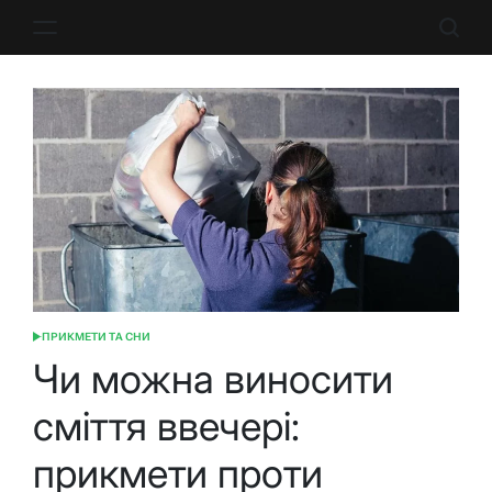
Перейти
до
вмісту
ПРИКМЕТИ ТА СНИ
ОПУБЛІКУВАТИ
У
Чи можна виносити
сміття ввечері:
прикмети проти