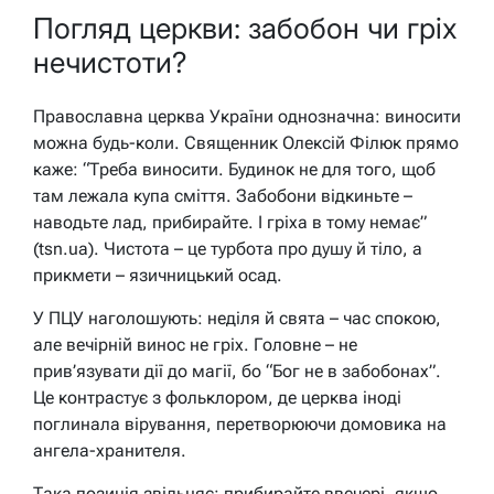
Погляд церкви: забобон чи гріх
нечистоти?
Православна церква України однозначна: виносити
можна будь-коли. Священник Олексій Філюк прямо
каже: “Треба виносити. Будинок не для того, щоб
там лежала купа сміття. Забобони відкиньте –
наводьте лад, прибирайте. І гріха в тому немає”
(tsn.ua). Чистота – це турбота про душу й тіло, а
прикмети – язичницький осад.
У ПЦУ наголошують: неділя й свята – час спокою,
але вечірній винос не гріх. Головне – не
прив’язувати дії до магії, бо “Бог не в забобонах”.
Це контрастує з фольклором, де церква іноді
поглинала вірування, перетворюючи домовика на
ангела-хранителя.
Така позиція звільняє: прибирайте ввечері, якщо