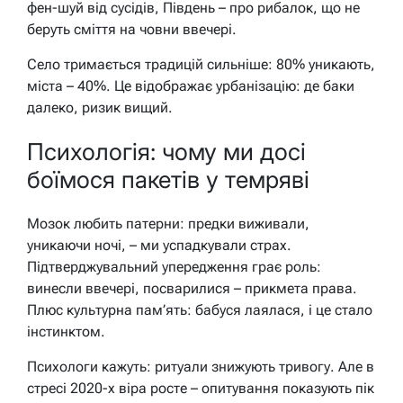
фен-шуй від сусідів, Південь – про рибалок, що не
беруть сміття на човни ввечері.
Село тримається традицій сильніше: 80% уникають,
міста – 40%. Це відображає урбанізацію: де баки
далеко, ризик вищий.
Психологія: чому ми досі
боїмося пакетів у темряві
Мозок любить патерни: предки виживали,
уникаючи ночі, – ми успадкували страх.
Підтверджувальний упередження грає роль:
винесли ввечері, посварилися – прикмета права.
Плюс культурна пам’ять: бабуся лаялася, і це стало
інстинктом.
Психологи кажуть: ритуали знижують тривогу. Але в
стресі 2020-х віра росте – опитування показують пік