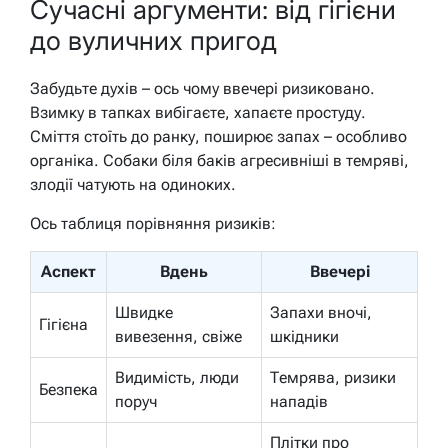
Сучасні аргументи: від гігієни
до вуличних пригод
Забудьте духів – ось чому ввечері ризиковано.
Взимку в тапках вибігаєте, хапаєте простуду.
Сміття стоїть до ранку, поширює запах – особливо
органіка. Собаки біля баків агресивніші в темряві,
злодії чатують на одиноких.
Ось таблиця порівняння ризиків:
Аспект
Вдень
Ввечері
Швидке
Запахи вночі,
Гігієна
вивезення, свіже
шкідники
Видимість, люди
Темрява, ризики
Безпека
поруч
нападів
Плітки про