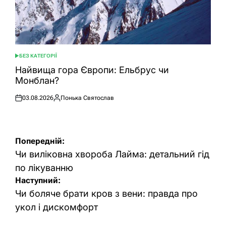
БЕЗ КАТЕГОРІЇ
ОПУБЛІКУВАТИ
У
Найвища гора Європи: Ельбрус чи
Монблан?
03.08.2026
Понька Святослав
Оприлюднено
Опубліковано
Навігація
Попередній:
записів
Чи виліковна хвороба Лайма: детальний гід
по лікуванню
Наступний:
Чи боляче брати кров з вени: правда про
укол і дискомфорт