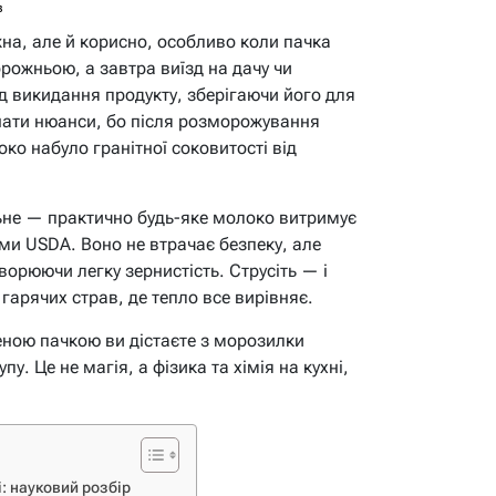
в
на, але й корисно, особливо коли пачка
рожньою, а завтра виїзд на дачу чи
ід викидання продукту, зберігаючи його для
знати нюанси, бо після розморожування
око набуло гранітної соковитості від
льне — практично будь-яке молоко витримує
ими USDA. Воно не втрачає безпеку, але
ворюючи легку зернистість. Струсіть — і
 гарячих страв, де тепло все вирівняє.
ченою пачкою ви дістаєте з морозилки
у. Це не магія, а фізика та хімія на кухні,
: науковий розбір