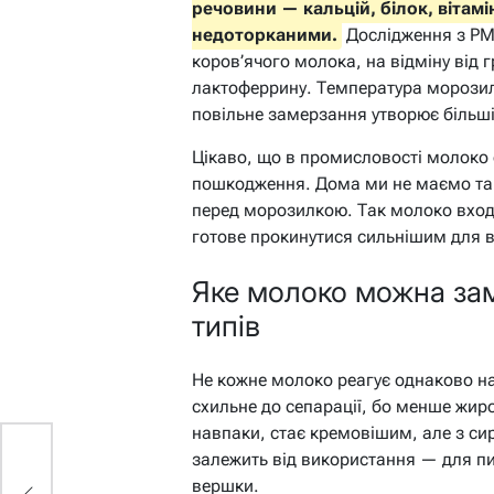
речовини — кальцій, білок, віта
недоторканими.
Дослідження з PM
коров’ячого молока, на відміну від г
лактоферрину. Температура морозилк
повільне замерзання утворює більш
Цікаво, що в промисловості молоко
пошкодження. Дома ми не маємо та
перед морозилкою. Так молоко вход
готове прокинутися сильнішим для в
Яке молоко можна зам
типів
Не кожне молоко реагує однаково н
схильне до сепарації, бо менше жиро
навпаки, стає кремовішим, але з си
залежить від використання — для пи
вершки.
х