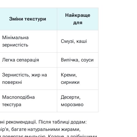
Найкраще
Зміни текстури
для
Мінімальна
Смузі, каші
зернистість
Легка сепарація
Випічка, соуси
Зернистість, жир на
Креми,
поверхні
сирники
Маслоподібна
Десерти,
текстура
морозиво
ні рекомендації. Після таблиці додам:
ір’я, багате натуральними жирами,
 повертає емульсію. Козяче, з дрібнішими