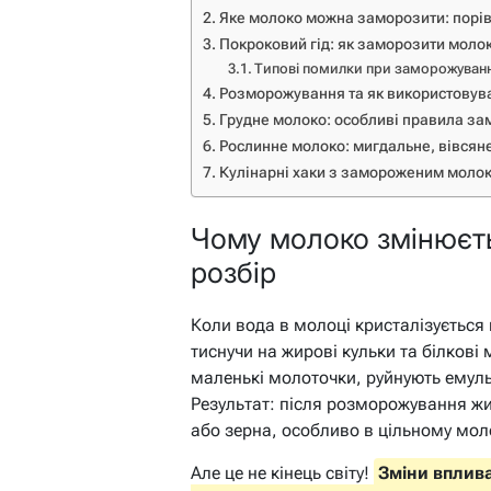
Яке молоко можна заморозити: порів
Покроковий гід: як заморозити моло
Типові помилки при заморожуван
Розморожування та як використовув
Грудне молоко: особливі правила з
Рослинне молоко: мигдальне, вівсяне
Кулінарні хаки з замороженим молоко
Чому молоко змінюєть
розбір
Коли вода в молоці кристалізується
тиснучи на жирові кульки та білкові 
маленькі молоточки, руйнують емульс
Результат: після розморожування жи
або зерна, особливо в цільному мол
Але це не кінець світу!
Зміни вплива