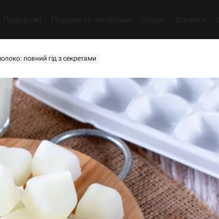
Подорожі
Поради та лайфхаки
Спорт
Фінанси
локо: повний гід з секретами