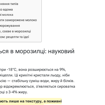
няння типів
ко вдома
ні молока
ати заморожене молоко
аморожування
, соєве в морозилці
м: рецепти та ідеї
ся в морозилці: науковий
 при -18°C, вона розширюється на 9%,
міцелли. Ці крихітні кристали льоду, ніби
ію — стабільну суміш води, жиру й білків.
р відокремлюється, з’являється сироватка
оці з 3-4% жиру.
ють лише на текстуру, а поживні