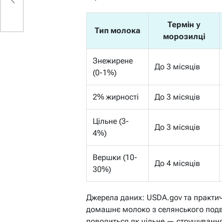
Термін у
Тип молока
морозилці
Знежирене
До 3 місяців
(0-1%)
2% жирності
До 3 місяців
Цільне (3-
До 3 місяців
4%)
Вершки (10-
До 4 місяців
30%)
Джерела даних: USDA.gov та практич
домашнє молоко з селянського подв
поводиться як цільне — струшування