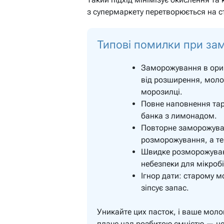
з супермаркету перетворюється на ст
Типові помилки при за
Заморожування в ориг
від розширення, моло
морозилці.
Повне наповнення тар
банка з лимонадом.
Повторне заморожуван
розморожування, а те
Швидке розморожуванн
небезпеки для мікробі
Ігнор дати: старому 
зіпсує запас.
Уникайте цих пасток, і ваше моло
плаче над розбитою ємністю — не