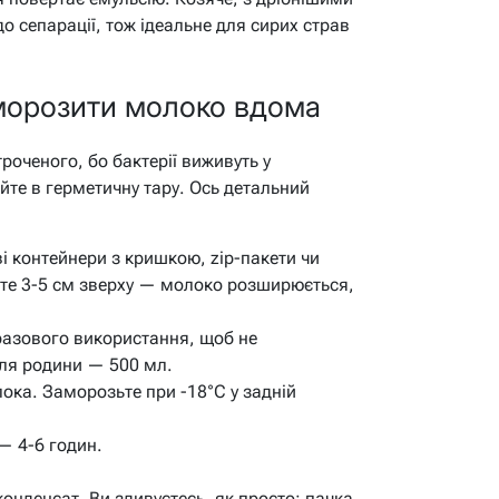
 сепарації, тож ідеальне для сирих страв
аморозити молоко вдома
роченого, бо бактерії виживуть у
йте в герметичну тару. Ось детальний
 контейнери з кришкою, zip-пакети чи
те 3-5 см зверху — молоко розширюється,
разового використання, щоб не
ля родини — 500 мл.
ока. Заморозьте при -18°C у задній
 4-6 годин.
конденсат. Ви здивуєтесь, як просто: пачка