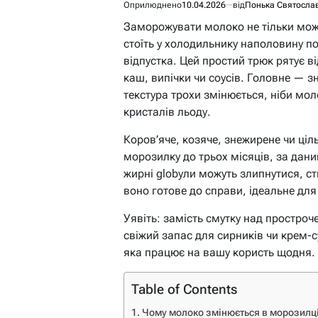
Оприлюднено
10.04.2026
від
Понька Святосла
Заморожувати молоко не тільки мож
стоїть у холодильнику наполовину по
відпустка. Цей простий трюк рятує в
каш, випічки чи соусів. Головне — 
текстура трохи змінюється, ніби мол
кристалів льоду.
Коров’яче, козяче, знежирене чи ці
морозилку до трьох місяців, за дан
жирні globули можуть злипнутися, ст
воно готове до справи, ідеальне для
Уявіть: замість смутку над простро
свіжий запас для сирників чи крем-суп
яка працює на вашу користь щодня.
Table of Contents
Чому молоко змінюється в морозилці