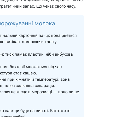
ратегічний запас, що чекає свого часу.
морожуванні молока
інальній картонній пачці: вона рветься
ко витікає, створюючи хаос у
и: тиск ламає пластик, ніби вибухова
ня: бактерії множаться під час
кстура стає кашею.
я при кімнатній температурі: зона
в, плюс сильніша сепарація.
молоку не місце в морозилці — воно лише
ко завжди буде на висоті. Багато хто
 повторюйте!