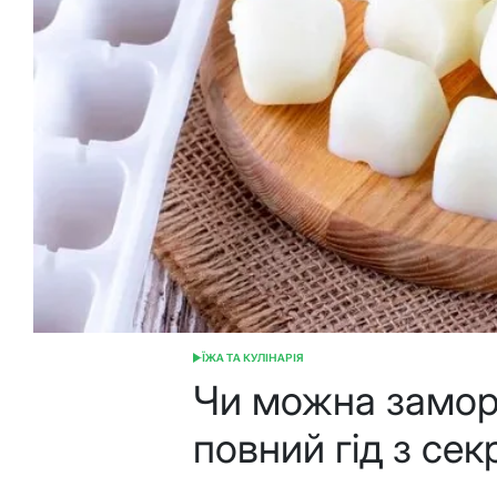
ЇЖА ТА КУЛІНАРІЯ
ОПУБЛІКУВАТИ
У
Чи можна замор
повний гід з се