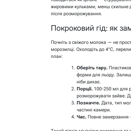
жировими кульками, менш схильне до
після розморожування.
Покроковий гід: як з
Почніть з свіжого молока — не прост
морозилці. Охолодіть до 4°C, перели
план:
Оберіть тару.
Пластикові
форми для льоду. Залиш
ніби дихає.
Порції.
100-250 мл для 
розморожувати зайве. Д
Позначте.
Дата, тип мол
частині камери.
Час.
Повне замерзання —
Такий підхід мінімізує окислення та 