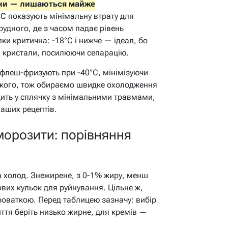
міни — лишаються майже
C показують мінімальну втрату для
рудного, де з часом падає рівень
и критична: -18°C і нижче — ідеал, бо
і кристали, посилюючи сепарацію.
 флеш-фризують при -40°C, мінімізуючи
кого, тож обираємо швидке охолодження
ить у сплячку з мінімальними травмами,
аших рецептів.
орозити: порівняння
а холод. Знежирене, з 0-1% жиру, менш
вих кульок для руйнування. Цільне ж,
роваткою. Перед таблицею зазначу: вибір
ття беріть низько жирне, для кремів —