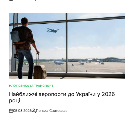
Оприлюднено
Опубліковано
ЛОГІСТИКА ТА ТРАНСПОРТ
ОПУБЛІКУВАТИ
У
Найближчі аеропорти до України у 2026
році
05.08.2026
Понька Святослав
Оприлюднено
Опубліковано