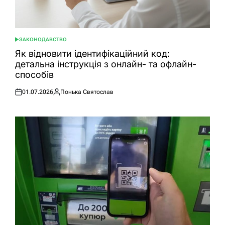
ЗАКОНОДАВСТВО
ОПУБЛІКУВАТИ
У
Як відновити ідентифікаційний код:
детальна інструкція з онлайн- та офлайн-
способів
01.07.2026
Понька Святослав
Оприлюднено
Опубліковано