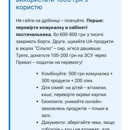
користю
Не гайте на дрібниці – плануйте.
Перше:
перевірте комуналку в кабінеті
постачальника
, бо 600-800 грн з тисячі
закриють борги. Друге, шукайте UA-продукти
в акціях “Сільпо” – сир, м’ясо дешевше.
Третє, донатьте 100-200 грн на ЗСУ через
Приват – податок на перемогу!
Комбінуйте: 500 грн комуналка +
300 продукти + 200 ліки.
Для сімей: на дітей – вітаміни,
каші; перевірте окремі картки.
Економте: уникайте онлайн-
замовлень продуктів – тільки в
залі.
Документи: зберігайте чеки, якщо
субсидія – хоч і не впливає, але