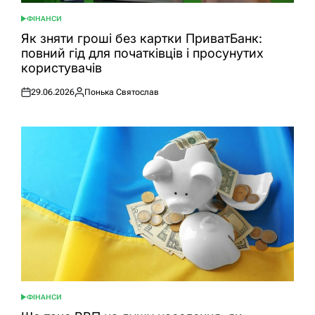
ФІНАНСИ
ОПУБЛІКУВАТИ
У
Як зняти гроші без картки ПриватБанк:
повний гід для початківців і просунутих
користувачів
29.06.2026
Понька Святослав
Оприлюднено
Опубліковано
ФІНАНСИ
ОПУБЛІКУВАТИ
У