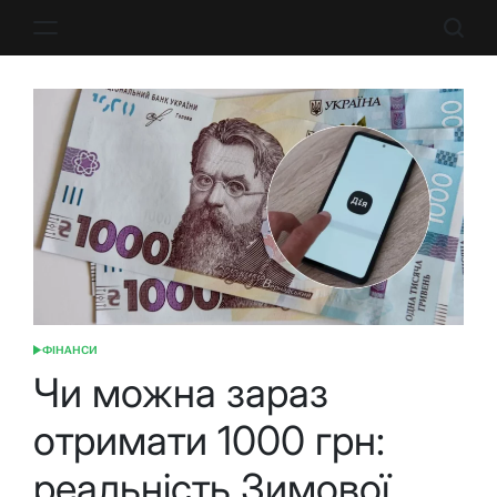
Перейти
до
вмісту
ФІНАНСИ
ОПУБЛІКУВАТИ
У
Чи можна зараз
отримати 1000 грн:
реальність Зимової