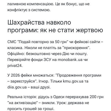
паливною компенсацією. Це як бонус, що не
конфліктує з системою.
Шахрайства навколо
програми: як не стати жертвою
СМС “Подай повторно за 50 грн” чи фейкові сайти –
класика. Ніколи не платіть за “прискорення”.
Офіційно: безкоштовно через Дію чи пошту.
Перевіряйте фонди ЗСУ на monobank.ua чи
privat24.
У 2026 фейки множаться: “Продовження програми
– зареєструйся”. Ігнор. Тільки kmu.gov.ua та
diia.gov.ua – ваші друзі.
Реальна історія: дідусь з Одеси перерахував 200 грн
“на активізацію” – зникли. Урок: держава не
просить грошей за гроші.