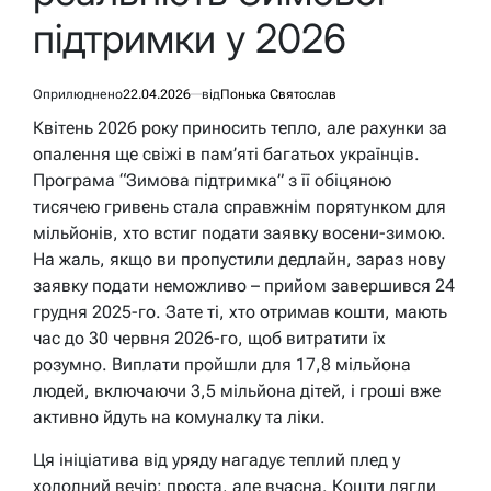
підтримки у 2026
Оприлюднено
22.04.2026
від
Понька Святослав
Квітень 2026 року приносить тепло, але рахунки за
опалення ще свіжі в пам’яті багатьох українців.
Програма “Зимова підтримка” з її обіцяною
тисячею гривень стала справжнім порятунком для
мільйонів, хто встиг подати заявку восени-зимою.
На жаль, якщо ви пропустили дедлайн, зараз нову
заявку подати неможливо – прийом завершився 24
грудня 2025-го. Зате ті, хто отримав кошти, мають
час до 30 червня 2026-го, щоб витратити їх
розумно. Виплати пройшли для 17,8 мільйона
людей, включаючи 3,5 мільйона дітей, і гроші вже
активно йдуть на комуналку та ліки.
Ця ініціатива від уряду нагадує теплий плед у
холодний вечір: проста, але вчасна. Кошти лягли