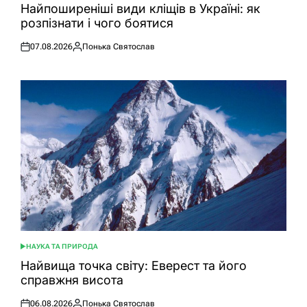
У
Найпоширеніші види кліщів в Україні: як
розпізнати і чого боятися
07.08.2026
Понька Святослав
Оприлюднено
Опубліковано
НАУКА ТА ПРИРОДА
ОПУБЛІКУВАТИ
У
Найвища точка світу: Еверест та його
справжня висота
06.08.2026
Понька Святослав