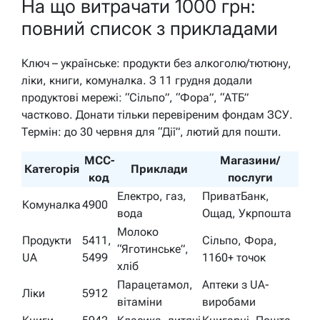
На що витрачати 1000 грн:
повний список з прикладами
Ключ – українське: продукти без алкоголю/тютюну,
ліки, книги, комуналка. З 11 грудня додали
продуктові мережі: “Сільпо”, “Фора”, “АТБ”
частково. Донати тільки перевіреним фондам ЗСУ.
Термін: до 30 червня для “Дії”, лютий для пошти.
MCC-
Магазини/
Категорія
Приклади
код
послуги
Електро, газ,
ПриватБанк,
Комуналка
4900
вода
Ощад, Укрпошта
Молоко
Продукти
5411,
Сільпо, Фора,
“Яготинське”,
UA
5499
1160+ точок
хліб
Парацетамол,
Аптеки з UA-
Ліки
5912
вітаміни
виробами