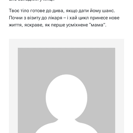
Твоє тіло готове до дива, якщо дати йому шанс.
Почни з візиту до лікаря – і хай цикл принесе нове
життя, яскраве, як перше усміхнене “мама”.