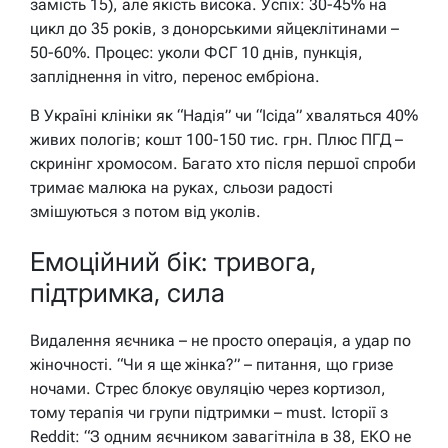
замість 15), але якість висока. Успіх: 30-45% на
цикл до 35 років, з донорськими яйцеклітинами –
50-60%. Процес: уколи ФСГ 10 днів, пункція,
запліднення in vitro, перенос ембріона.
В Україні клініки як “Надія” чи “Ісіда” хваляться 40%
живих пологів; кошт 100-150 тис. грн. Плюс ПГД –
скринінг хромосом. Багато хто після першої спроби
тримає малюка на руках, сльози радості
змішуються з потом від уколів.
Емоційний бік: тривога,
підтримка, сила
Видалення яєчника – не просто операція, а удар по
жіночності. “Чи я ще жінка?” – питання, що гризе
ночами. Стрес блокує овуляцію через кортизол,
тому терапія чи групи підтримки – must. Історії з
Reddit: “З одним яєчником завагітніла в 38, ЕКО не