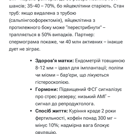
шансів; 35-40 – 70%, бо яйцеклітини старіють. Стан
труб: якщо видалена з трубою
(сальпінгоофоректомія), яйцеклітина з
протилежного боку може “перестрибнути” –
трапляється в 50% випадків. Партнер:
спермограма покаже, чи 40 млн активних – інакше
дует не зіграє.
Здоров’я матки:
Ендометрій товщиною
8-12 мм – ідеал для імплантації; поліпи
чи міоми – бар’єри, що лікуються
гістероскопією.
Гормони:
Підвищений ФСГ сигналізує
про стрес резерву; низький АМГ –
сигнал до репродуктолога.
Спосіб життя:
Куріння краде 2 роки
фертильності, кофеїн понад 300 мг –
мінус 10%; надмірна вага блокує
овуляцію.