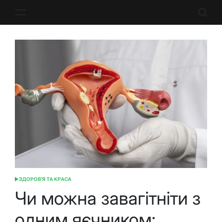
Перейти
до
вмісту
ЗДОРОВ'Я ТА КРАСА
ОПУБЛІКУВАТИ
У
Чи можна завагітніти з
одним яєчником: