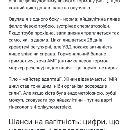
більше фолікулостимулюючого гормону (ФСГ), щоб
кожний цикл давав шанс на овуляцію.
Овуляція з одного боку – норма: яйцеклітина пливе
фаллопієвою трубою, зустрічає сперматозоїди.
Якщо труба прохідна, запліднення трапляється так
само, як і з двома. Цикл лишається 28 днів,
кровотечі регулярні, але УЗД покаже активність
лише зліва чи справа. Гормональний баланс
тримається, хоча АМГ (антимюллеров гормон,
маркер резерву) падає вдвічі – це норма, не вирок.
Тіло – майстер адаптації. Жінки відзначають: “Мій
цикл став точнішим, ніби організм зосередив
сили”. Але якщо кіста була ендометріозною, рубці
можуть сковувати рух яйцеклітини – тут на варті
гінеколог з Фолікулометрією.
Шанси на вагітність: цифри, що