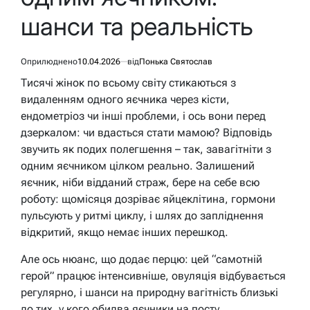
шанси та реальність
Оприлюднено
10.04.2026
від
Понька Святослав
Тисячі жінок по всьому світу стикаються з
видаленням одного яєчника через кісти,
ендометріоз чи інші проблеми, і ось вони перед
дзеркалом: чи вдасться стати мамою? Відповідь
звучить як подих полегшення – так, завагітніти з
одним яєчником цілком реально. Залишений
яєчник, ніби відданий страж, бере на себе всю
роботу: щомісяця дозріває яйцеклітина, гормони
пульсують у ритмі циклу, і шлях до запліднення
відкритий, якщо немає інших перешкод.
Але ось нюанс, що додає перцю: цей “самотній
герой” працює інтенсивніше, овуляція відбувається
регулярно, і шанси на природну вагітність близькі
до тих, у кого обидва яєчники на посту.