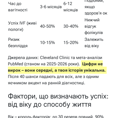
Подібний,
Час до
6-12
3-6 місяців
якщо
вагітності
місяців
здоров’я ок
Нижчий
Успіх IVF (живі
40-50%
30-40%
відгук
пологи)
фолікулів
Ризик
Залежить
10-15%
15-20%
безпліддя
від віку
Джерела даних: Cleveland Clinic та мета-аналізи
PubMed (станом на 2025-2026 роки).
Цифри не
вирок – вони середні, а твоя історія унікальна.
Після 40 шанси падають для всіх, але з одним
яєчником акцент на ранній діагностиці.
Фактори, що визначають успіх:
від віку до способу життя
Вік – король факторів: до 30 резерв повний, 90%