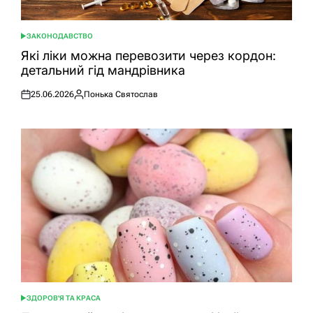
ЗАКОНОДАВСТВО
ОПУБЛІКУВАТИ
У
Які ліки можна перевозити через кордон:
детальний гід мандрівника
25.06.2026
Понька Святослав
Оприлюднено
Опубліковано
ЗДОРОВ'Я ТА КРАСА
ОПУБЛІКУВАТИ
У