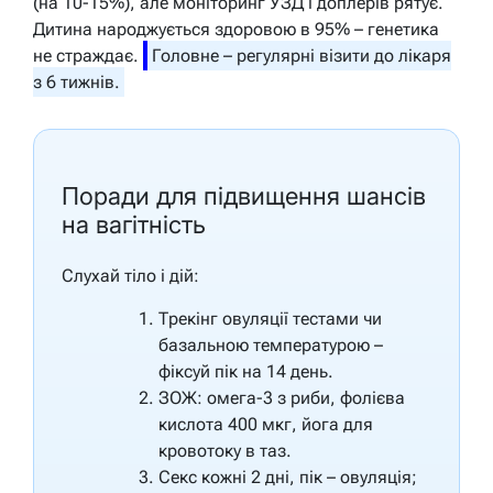
(на 10-15%), але моніторинг УЗД і доплерів рятує.
Дитина народжується здоровою в 95% – генетика
не страждає.
Головне – регулярні візити до лікаря
з 6 тижнів.
Поради для підвищення шансів
на вагітність
Слухай тіло і дій:
Трекінг овуляції тестами чи
базальною температурою –
фіксуй пік на 14 день.
ЗОЖ: омега-3 з риби, фолієва
кислота 400 мкг, йога для
кровотоку в таз.
Секс кожні 2 дні, пік – овуляція;