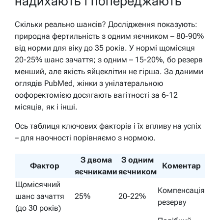
надихають і попереджають
Скільки реально шансів? Дослідження показують:
природна фертильність з одним яєчником – 80-90%
від норми для віку до 35 років. У нормі щомісяця
20-25% шанс зачаття; з одним – 15-20%, бо резерв
менший, але якість яйцеклітин не гірша. За даними
оглядів PubMed, жінки з унілатеральною
оофоректомією досягають вагітності за 6-12
місяців, як і інші.
Ось таблиця ключових факторів і їх впливу на успіх
– для наочності порівняємо з нормою.
З двома
З одним
Фактор
Коментар
яєчниками
яєчником
Щомісячний
Компенсація
шанс зачаття
25%
20-22%
резерву
(до 30 років)