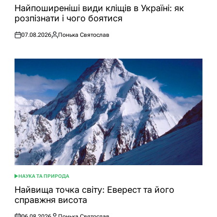
У
Найпоширеніші види кліщів в Україні: як
розпізнати і чого боятися
07.08.2026
Понька Святослав
Оприлюднено
Опубліковано
НАУКА ТА ПРИРОДА
ОПУБЛІКУВАТИ
У
Найвища точка світу: Еверест та його
справжня висота
06.08.2026
Понька Святослав