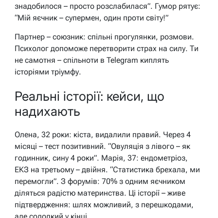
знадобилося – просто розслабилася”. Гумор рятує:
“Мій яєчник – супермен, один проти світу!”
Партнер – союзник: спільні прогулянки, розмови.
Психолог допоможе перетворити страх на силу. Ти
не самотня – спільноти в Telegram киплять
історіями тріумфу.
Реальні історії: кейси, що
надихають
Олена, 32 роки: кіста, видалили правий. Через 4
місяці – тест позитивний. “Овуляція з лівого – як
годинник, сину 4 роки”. Марія, 37: ендометріоз,
ЕКЗ на третьому – двійня. “Статистика брехала, ми
перемогли”. З форумів: 70% з одним яєчником
діляться радістю материнства. Ці історії – живе
підтвердження: шлях можливий, з перешкодами,
але солодкий у кінці.