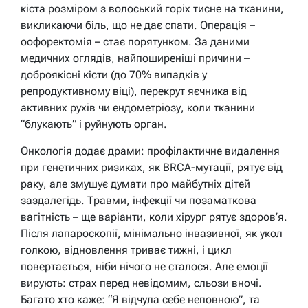
кіста розміром з волоський горіх тисне на тканини,
викликаючи біль, що не дає спати. Операція –
оофоректомія – стає порятунком. За даними
медичних оглядів, найпоширеніші причини –
доброякісні кісти (до 70% випадків у
репродуктивному віці), перекрут яєчника від
активних рухів чи ендометріозу, коли тканини
“блукають” і руйнують орган.
Онкологія додає драми: профілактичне видалення
при генетичних ризиках, як BRCA-мутації, рятує від
раку, але змушує думати про майбутніх дітей
заздалегідь. Травми, інфекції чи позаматкова
вагітність – ще варіанти, коли хірург рятує здоров’я.
Після лапароскопії, мінімально інвазивної, як укол
голкою, відновлення триває тижні, і цикл
повертається, ніби нічого не сталося. Але емоції
вирують: страх перед невідомим, сльози вночі.
Багато хто каже: “Я відчула себе неповною”, та