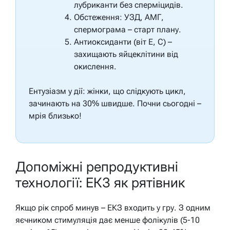
лубриканти без сперміцидів.
Обстеження: УЗД, АМГ,
спермограма – старт плану.
Антиоксиданти (віт Е, С) –
захищають яйцеклітини від
окислення.
Ентузіазм у дії: жінки, що слідкують цикл,
зачинають на 30% швидше. Почни сьогодні –
мрія близько!
Допоміжні репродуктивні
технології: ЕКЗ як рятівник
Якщо рік спроб минув – ЕКЗ входить у гру. З одним
яєчником стимуляція дає менше фолікулів (5-10