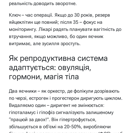
реальність доводить зворотне.
Ключ – час операції. Якщо до 30 років, резерв
яйцеклітин ще повний; після 35 – фокус на
моніторингу. Лікарі радять планувати вагітність до
втручання, якщо можливо, бо один яєчник
витримає, але зусилля зростуть.
Як репродуктивна система
адаптується: овуляція,
гормони, магія тіла
Два яєчники – як оркестр, де фолікули дозрівають
по черзі, естроген і прогестерон диригують циклом.
Видаляємо один – диригент не змінюється:
гіпоталамус і гіпофіз сигналізують залишеному
“працюй за двох!”. Він гіпертрофується,
збільшується в об’ємі на 20-50%, виробляючи