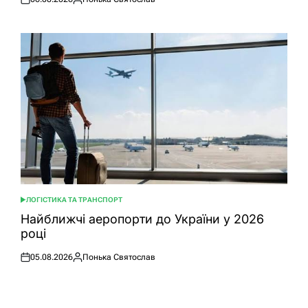
Оприлюднено
Опубліковано
ЛОГІСТИКА ТА ТРАНСПОРТ
ОПУБЛІКУВАТИ
У
Найближчі аеропорти до України у 2026
році
05.08.2026
Понька Святослав
Оприлюднено
Опубліковано