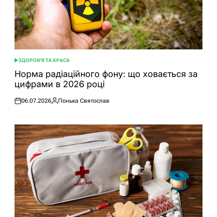
ЗДОРОВ'Я ТА КРАСА
ОПУБЛІКУВАТИ
У
Норма радіаційного фону: що ховається за
цифрами в 2026 році
06.07.2026
Понька Святослав
Оприлюднено
Опубліковано