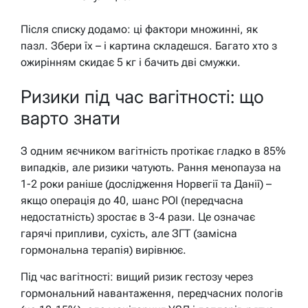
Після списку додамо: ці фактори множинні, як
пазл. Збери їх – і картина складешся. Багато хто з
ожирінням скидає 5 кг і бачить дві смужки.
Ризики під час вагітності: що
варто знати
З одним яєчником вагітність протікає гладко в 85%
випадків, але ризики чатують. Рання менопауза на
1-2 роки раніше (дослідження Норвегії та Данії) –
якщо операція до 40, шанс POI (передчасна
недостатність) зростає в 3-4 рази. Це означає
гарячі припливи, сухість, але ЗГТ (замісна
гормональна терапія) вирівнює.
Під час вагітності: вищий ризик гестозу через
гормональний навантаження, передчасних пологів