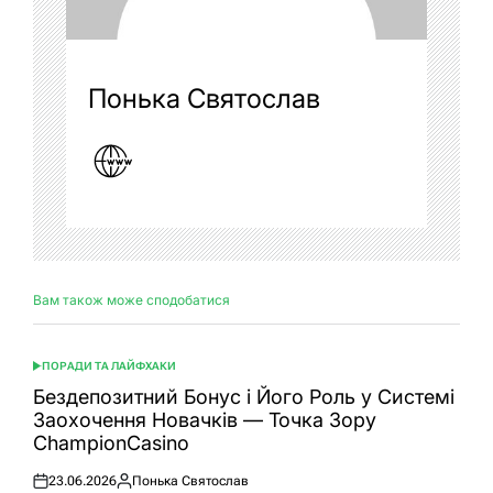
Понька Святослав
Вам також може сподобатися
ПОРАДИ ТА ЛАЙФХАКИ
ОПУБЛІКУВАТИ
У
Бездепозитний Бонус і Його Роль у Системі
Заохочення Новачків — Точка Зору
ChampionCasino
23.06.2026
Понька Святослав
Оприлюднено
Опубліковано