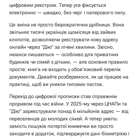
цифровим реєстром. Тепер усе фіксується
електронно — швидко, без черг і паперового пилу.
Ця зміна не просто бюрократична дрібниця. Вона
звільняє тисячі українців щомісяця від зайвих
клопотів, дозволяючи реєструвати нову адресу
онлайн через “Дію” за лічені хвилини. Звісно,
нюанси лишаються — особливо для приватних
будинків чи сімей з дітьми, — але основне правило
просте: книга не входить у обов’язковий перелік
документів. Давайте розберемося, як це працює на
практиці, щоб ви уникли типових пасток.
Перехід до цифрової прописки став справжнім
проривом під час війни. У 2025-му через ЦНАПи та
“Дію” зареєстрували понад 6 мільйонів адрес — від
переселенців до молодих сімей. А тепер уявіть:
замість пошуків потертої книжечки ви просто
заходите в додаток, підтверджуєте дані біометрією і