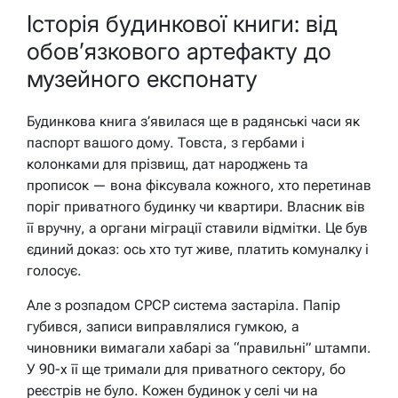
Історія будинкової книги: від
обов’язкового артефакту до
музейного експонату
Будинкова книга з’явилася ще в радянські часи як
паспорт вашого дому. Товста, з гербами і
колонками для прізвищ, дат народжень та
прописок — вона фіксувала кожного, хто перетинав
поріг приватного будинку чи квартири. Власник вів
її вручну, а органи міграції ставили відмітки. Це був
єдиний доказ: ось хто тут живе, платить комуналку і
голосує.
Але з розпадом СРСР система застаріла. Папір
губився, записи виправлялися гумкою, а
чиновники вимагали хабарі за “правильні” штампи.
У 90-х її ще тримали для приватного сектору, бо
реєстрів не було. Кожен будинок у селі чи на