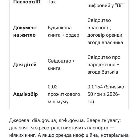
Паспорт/ID
Так
цифровий у “Дії”
Свідоцтво
Документ
Будинкова
власності,
на житло
книга + ордер
договір оренди,
згода власника
Свідоцтво про
Свідоцтво +
Для дітей
народження +
книга
згода батьків
0,02
0,0154 (близько
Адмінзбір
прожиткового
50 грн з 2026-
мінімуму
го)
Джерела: diia.gov.ua, srvk.gov.ua. Зверніть увагу:
для зняття з реєстрації вистачить паспорта —
ніяких книг. А якщо оренда неофіційна, нотаріальна