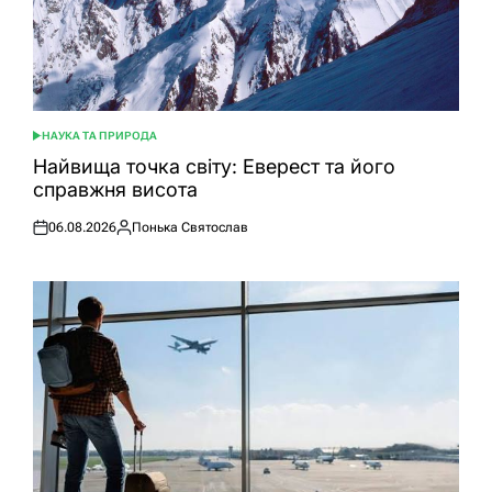
НАУКА ТА ПРИРОДА
ОПУБЛІКУВАТИ
У
Найвища точка світу: Еверест та його
справжня висота
06.08.2026
Понька Святослав
Оприлюднено
Опубліковано