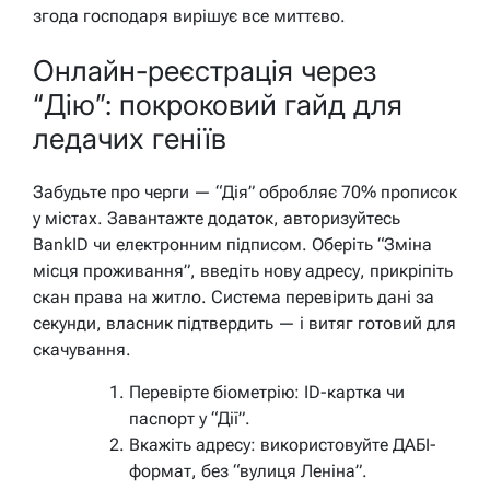
згода господаря вирішує все миттєво.
Онлайн-реєстрація через
“Дію”: покроковий гайд для
ледачих геніїв
Забудьте про черги — “Дія” обробляє 70% прописок
у містах. Завантажте додаток, авторизуйтесь
BankID чи електронним підписом. Оберіть “Зміна
місця проживання”, введіть нову адресу, прикріпіть
скан права на житло. Система перевірить дані за
секунди, власник підтвердить — і витяг готовий для
скачування.
Перевірте біометрію: ID-картка чи
паспорт у “Дії”.
Вкажіть адресу: використовуйте ДАБІ-
формат, без “вулиця Леніна”.