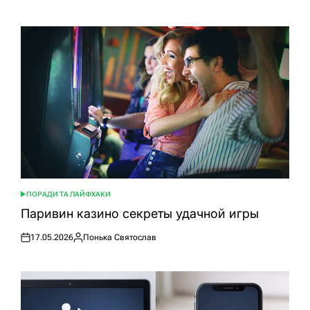
ПОРАДИ ТА ЛАЙФХАКИ
ОПУБЛІКУВАТИ
У
Паривин казино секреты удачной игры
17.05.2026
Понька Святослав
Оприлюднено
Опубліковано