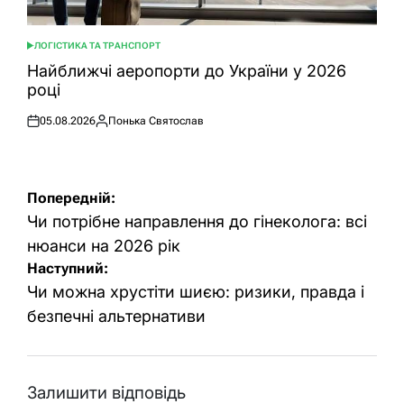
ЛОГІСТИКА ТА ТРАНСПОРТ
ОПУБЛІКУВАТИ
У
Найближчі аеропорти до України у 2026
році
05.08.2026
Понька Святослав
Оприлюднено
Опубліковано
Навігація
Попередній:
записів
Чи потрібне направлення до гінеколога: всі
нюанси на 2026 рік
Наступний:
Чи можна хрустіти шиєю: ризики, правда і
безпечні альтернативи
Залишити відповідь