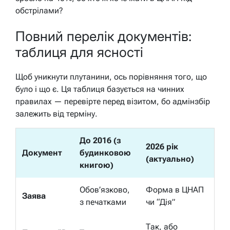
обстрілами?
Повний перелік документів:
таблиця для ясності
Щоб уникнути плутанини, ось порівняння того, що
було і що є. Ця таблиця базується на чинних
правилах — перевірте перед візитом, бо адмінзбір
залежить від терміну.
До 2016 (з
2026 рік
Документ
будинковою
(актуально)
книгою)
Обов’язково,
Форма в ЦНАП
Заява
з печатками
чи “Дія”
Так, або