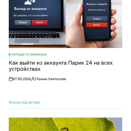
ПОРАДИ ТА ЛАЙФХАКИ
ОПУБЛІКУВАТИ
У
Как выйти из аккаунта Парик 24 на всех
устройствах
07.05.2026
Понька Святослав
Оприлюднено
Опубліковано
Більше від автора