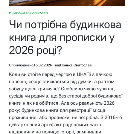
ПОРАДИ ТА ЛАЙФХАКИ
ОПУБЛІКУВАТИ
У
Чи потрібна будинкова
книга для прописки у
2026 році?
Оприлюднено
16.02.2026
від
Понька Святослав
Коли ви стоїте перед чергою в ЦНАПі з пачкою
паперів, серце стискається від думки: а раптом
забуду щось критичне? Особливо якщо чули від
сусідів чи родичів, що без старої доброї будинкової
книги ніяк не обійтися. Але ось реальність 2026
року: будинкова книга для реєстрації місця
проживання, або прописки, не потрібна. З 2016-го
цей архаїчний артефакт радянських часів
відправили на полицю історії, замінивши