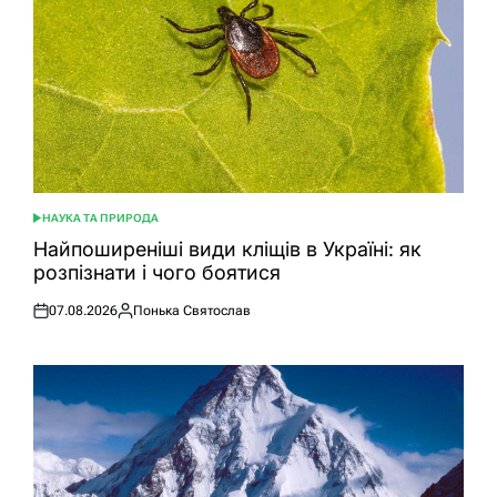
НАУКА ТА ПРИРОДА
ОПУБЛІКУВАТИ
У
Найпоширеніші види кліщів в Україні: як
розпізнати і чого боятися
07.08.2026
Понька Святослав
Оприлюднено
Опубліковано