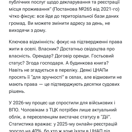
публічних послуг щодо декларування та реєстрації
місця проживання” (Постанова №265 від 2021-го)
чітко фіксує: все йде до територіальної бази даних
громад. Ви можете змінити адресу за день, не
виходячи з дому.
Ключова відмінність: фокус на підтвердженні права
жити в оселі. Власник? Достатньо свідоцтва про
власність. Орендар? Договір оренди. Гостьовий
статус? Згода господаря. А будинкова книга?
Навіть не згадується в переліку. Деякі ЦНАПи
просять її “для зручності” в селах, але відмовити не
мають права — це підтверджують десятки судових
рішень.
У 2026-му процес ще спростили для військових і
ВПО. Чоловікам з ТЦК потрібен лише актуальний
облік, а переселенцям вистачає статусу в “Дії”.
Статистика вражає: у 2025-му онлайн-реєстрацій
зросло на 40%, бо хто ж хоче їхати в ЦНАП під