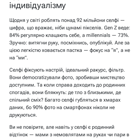
індивідуалізму
Щодня у світі роблять понад 92 мільйони селфі —
цифра, що вражає, ніби цунамі пікселів. Gen Z веде:
84% регулярно клацають себе, а millennials — 73%.
Зручно: витягни руку, посміхнись, опублікуй. Але за
цією легкістю ховається пастка — фокус на “я”, а не
на “ми”.
Селфі фіксують настрій, ідеальний ракурс, фільтр.
Вони democratizували фото, зробивши мистецтво
доступним. Та коли справа доходить до родинних
спогадів, вони блякнуть: де тло з близькими, де
спільний сміх? Багато селфі губляться в хмарах
даних, бо 90% фото на смартфонах ніколи не
друкуються.
Ви не повірите, але навіть у селфі є родинний
відтінок — мами з немовлятами на руках чи пари в