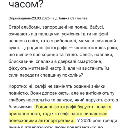
часом?
Оприлюднено
23.03.2026
від
Понька Святослав
Старі альбоми, запорошені на полиці бабусі,
оживають під пальцями: усміхнені діти на фоні
першого снігу, тато з риболовлі, мама в святковій
сукні. Ці родинні фотографії — як місток крізь роки,
що шепоче про коріння та тепло. Селфі, навпаки,
блискавичні спалахи в дзеркалі смартфона,
фіксують миттєвий настрій, але чи вистачить їм
сили передати спадщину поколінь?
Коротко: ні, селфі не замінять родинні знімки
повністю. Вони доповнюють, але не витісняють ту
глибоку ностальгію та зв’язок, який дарують фото з
близькими.
Родинні фотографії будують почуття
приналежності, тоді як селфі часто лишаються
поверховими автопортретами.
У 2026 році тренди
лише підтверджують: люди повертаються до