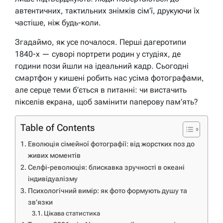
автентичних, тактильних знімків сім’ї, друкуючи їх
частіше, ніж будь-коли.
Згадаймо, як усе почалося. Перші дагеротипи
1840-х — суворі портрети родин у студіях, де
години пози йшли на ідеальний кадр. Сьогодні
смартфон у кишені робить нас усіма фотографами,
але серце теми б’ється в питанні: чи вистачить
пікселів екрана, щоб замінити паперову пам’ять?
Table of Contents
Еволюція сімейної фотографії: від жорстких поз до
живих моментів
Селфі-революція: блискавка зручності в океані
індивідуалізму
Психологічний вимір: як фото формують душу та
зв’язки
Цікава статистика