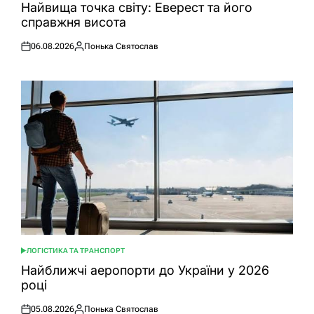
У
Найвища точка світу: Еверест та його
справжня висота
06.08.2026
Понька Святослав
Оприлюднено
Опубліковано
ЛОГІСТИКА ТА ТРАНСПОРТ
ОПУБЛІКУВАТИ
У
Найближчі аеропорти до України у 2026
році
05.08.2026
Понька Святослав