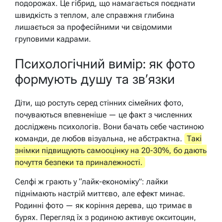
подорожах. Це гібрид, що намагається поєднати
швидкість з теплом, але справжня глибина
лишається за професійними чи свідомими
груповими кадрами.
Психологічний вимір: як фото
формують душу та зв’язки
Діти, що ростуть серед стінних сімейних фото,
почуваються впевненіше — це факт з численних
досліджень психологів. Вони бачать себе частиною
команди, де любов візуальна, не абстрактна.
Такі
знімки підвищують самооцінку на 20-30%, бо дають
почуття безпеки та приналежності.
Селфі ж грають у “лайк-економіку”: лайки
піднімають настрій миттєво, але ефект минає.
Родинні фото — як коріння дерева, що тримає в
бурях. Перегляд їх з родиною активує окситоцин,