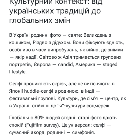
Культурний контекст: від
українських традицій до
глобальних змін
В Україні родинні фото — святе: Великдень з
кошиком, Різдво з дідухом. Вони фіксують єдність,
особливо в часи випробувань, як війна, де знімки
— якір надії. Світово ж Азія тримається групових
портретів, Європа — candid, Америка — staged
lifestyle.
Селфі проникають скрізь, але не витісняють: в
Японії huddle-селфі з родиною, в Індії —
фестивальні групові. Культури, де сім’я — центр, як
в Україні, стійкіші до “я”-культури соцмереж.
Глобально 80% людей згодні: старі фото дають
спокій (Fujifilm survey). Це універсал: селфі —
сучасний акорд, родинні — симфонія.