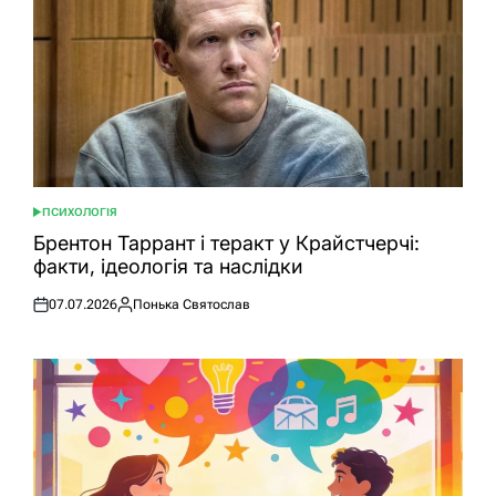
ПСИХОЛОГІЯ
ОПУБЛІКУВАТИ
У
Брентон Таррант і теракт у Крайстчерчі:
факти, ідеологія та наслідки
07.07.2026
Понька Святослав
Оприлюднено
Опубліковано