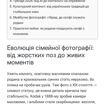
Тренди 2026: від AI до ностальгії за справжнім
Культурний контекст: від українських традицій до
глобальних змін
Майбутнє фотографії: гібрид, де селфі служать
родині
Практичні кейси: як родини поєднують селфі з
класикою
Еволюція сімейної фотографії:
від жорстких поз до живих
моментів
Уявіть кімнату, освітлену магнієвим спалахом:
родина в крахмальних сукнях стоїть нерухомо, бо
плівка не пробачає рухів. Такі фото з XIX століття —
символ статусу, де кожна деталь кричала про
стабільність. Kodak у 1888-му зробив камери
масовими, і альбоми стали скарбницями: весілля,