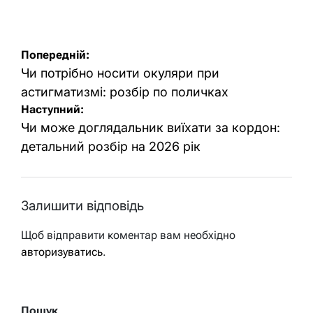
Оприлюднено
Опубліковано
Навігація
Попередній:
записів
Чи потрібно носити окуляри при
астигматизмі: розбір по поличках
Наступний:
Чи може доглядальник виїхати за кордон:
детальний розбір на 2026 рік
Залишити відповідь
Щоб відправити коментар вам необхідно
авторизуватись
.
Пошук