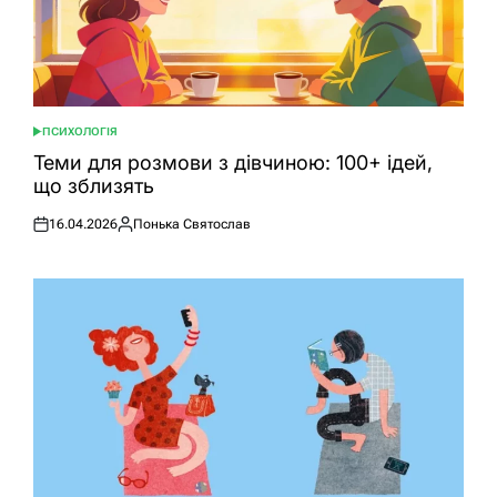
ПСИХОЛОГІЯ
ОПУБЛІКУВАТИ
У
Теми для розмови з дівчиною: 100+ ідей,
що зблизять
16.04.2026
Понька Святослав
Оприлюднено
Опубліковано