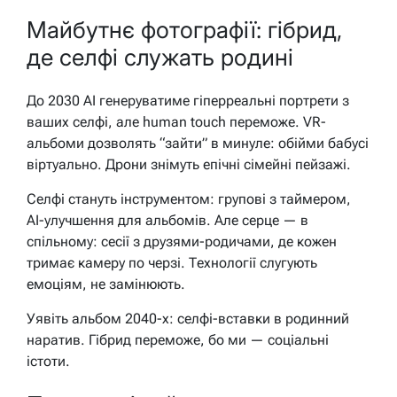
Майбутнє фотографії: гібрид,
де селфі служать родині
До 2030 AI генеруватиме гіперреальні портрети з
ваших селфі, але human touch переможе. VR-
альбоми дозволять “зайти” в минуле: обійми бабусі
віртуально. Дрони знімуть епічні сімейні пейзажі.
Селфі стануть інструментом: групові з таймером,
AI-улучшення для альбомів. Але серце — в
спільному: сесії з друзями-родичами, де кожен
тримає камеру по черзі. Технології слугують
емоціям, не замінюють.
Уявіть альбом 2040-х: селфі-вставки в родинний
наратив. Гібрид переможе, бо ми — соціальні
істоти.