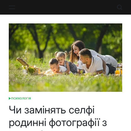
Перейти
до
вмісту
ПСИХОЛОГІЯ
ОПУБЛІКУВАТИ
У
Чи замінять селфі
родинні фотографії з