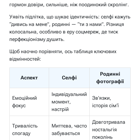
гормон довіри, сильніше, ніж поодинокий скролінг.
Уявіть підлітка, що шукає ідентичність: селфі кажуть
“дивись на мене”, родинні — “ти з нами”. Різниця
колосальна, особливо в еру соцмереж, де тиск
перфекціонізму душить.
Щоб наочно порівняти, ось таблиця ключових
відмінностей:
Родинні
Аспект
Селфі
фотографії
Індивідуальний
Емоційний
Зв’язки,
момент,
фокус
історія сім’ї
настрій
Довготривала
Тривалість
Миттєва, часто
ностальгія
спогаду
забувається
поколінь