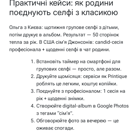
Практичні кейси: як родини
поєднують селфі з класикою
Ольга з Києва: щотижня групове селфі з дітьми,
потім друкує в альбом. Результат — 50 сторінок
тепла за рік. В США сім’я Джонсонів: candid-сесія
професіонала + щоденні селфі в чат родини.
Встановіть таймер на смартфоні для
групових селфі — просто, але разом.
Друкуйте щомісяця: сервіси як Printique
роблять це легким, коштує копійки.
Поєднуйте з професіоналом: 1 сесія на
рік + щоденні знімки.
Створюйте digital-album в Google Photos
з тегами “сім’я”.
Обговорюйте фото за вечерею — це
оживає спогади.