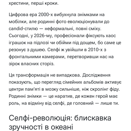
хрестини, перші кроки.
Цифрова ера 2000-х вибухнула знімками на
мобілки, але родинні фото еволюціонували до
candid-стилю — неформальні, повні сміху.
Сьогодні, у 2026-му, професіонали фіксують хаос
іграшок на підлозі чи обійми під дощем, бо саме це
резонує з душею. Селфі ж увійшли в 2010-х з
фронтальними камерами, перетворивши нас на
зірок власних сторіз.
Ця трансформація не випадкова. Дослідження
показують, що перегляд сімейних альбомів активує
центри пам’яті в мозку сильніше, ніж скролінг фіду.
Родинні знімки — це наратив, де кожен герой має
роль, на відміну від селфі, де головний — лише ти.
Селфі-революція: блискавка
зручності в океані