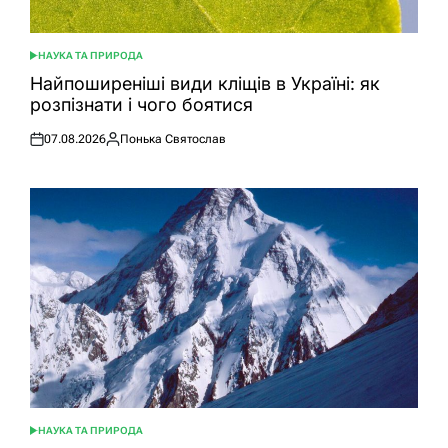
НАУКА ТА ПРИРОДА
ОПУБЛІКУВАТИ
У
Найпоширеніші види кліщів в Україні: як
розпізнати і чого боятися
07.08.2026
Понька Святослав
Оприлюднено
Опубліковано
НАУКА ТА ПРИРОДА
ОПУБЛІКУВАТИ