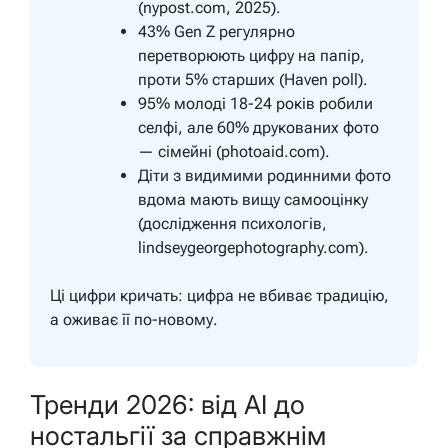
(nypost.com, 2025).
43% Gen Z регулярно
перетворюють цифру на папір,
проти 5% старших (Haven poll).
95% молоді 18-24 років робили
селфі, але 60% друкованих фото
— сімейні (photoaid.com).
Діти з видимими родинними фото
вдома мають вищу самооцінку
(дослідження психологів,
lindseygeorgephotography.com).
Ці цифри кричать: цифра не вбиває традицію,
а оживає її по-новому.
Тренди 2026: від AI до
ностальгії за справжнім