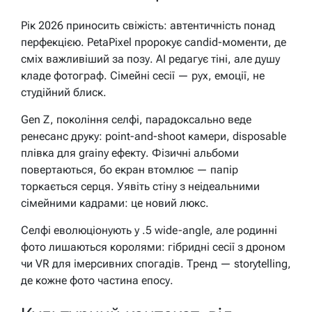
Рік 2026 приносить свіжість: автентичність понад
перфекцією. PetaPixel пророкує candid-моменти, де
сміх важливіший за позу. AI редагує тіні, але душу
кладе фотограф. Сімейні сесії — рух, емоції, не
студійний блиск.
Gen Z, покоління селфі, парадоксально веде
ренесанс друку: point-and-shoot камери, disposable
плівка для grainy ефекту. Фізичні альбоми
повертаються, бо екран втомлює — папір
торкається серця. Уявіть стіну з неідеальними
сімейними кадрами: це новий люкс.
Селфі еволюціонують у .5 wide-angle, але родинні
фото лишаються королями: гібридні сесії з дроном
чи VR для імерсивних спогадів. Тренд — storytelling,
де кожне фото частина епосу.