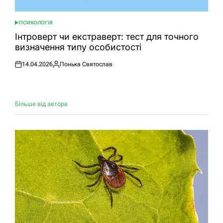
ПСИХОЛОГІЯ
ОПУБЛІКУВАТИ
У
Інтроверт чи екстраверт: тест для точного
визначення типу особистості
14.04.2026
Понька Святослав
Оприлюднено
Опубліковано
Більше від автора