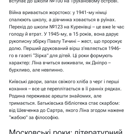
вступає до школи №100 на Трухановому острові.
Війна вривається жорстоко: у 1941-му німці
спалюють школу, а дівчинка ховається в руїнах.
Перехід до школи №123 на Куренівці – це вже le час
голоду й втрат. У 1945-му, в 15 років, вона дарує
рукописну збірку Павлу Тичині – жест, що пророкує
долю. Перший друкований вірш з’являється 1946-
го в газеті “Зірка” для дітей. Ці роки формують
характер: Ліна вчиться виживати, як Дніпро –
бурхливо, але невпинно.
Київські двори, запах свіжого хліба з черг і перші
кохання – все це переплітається в її ранніх рядках.
Родина переживає арешти знайомих, але
тримається. Батьківська бібліотека стає скарбом:
від Шевченка до Сартра, якого Ліна згодом нажене
“жабою” за філософію.
Московські роки: літературний