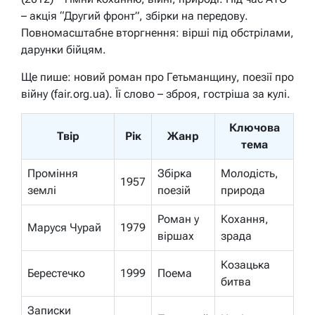
– акція “Другий фронт”, збірки на передову.
Повномасштабне вторгнення: вірші під обстрілами,
дарунки бійцям.
Ще пише: новий роман про Гетьманщину, поезії про
війну (fair.org.ua). Її слово – зброя, гостріша за кулі.
Ключова
Твір
Рік
Жанр
тема
Проміння
Збірка
Молодість,
1957
землі
поезій
природа
Роман у
Кохання,
Маруся Чурай
1979
віршах
зрада
Козацька
Берестечко
1999
Поема
битва
Записки