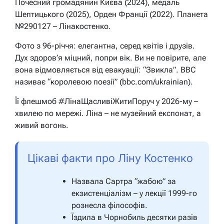
Почесний громадянин Києва (2024), медаль
Шептицького (2025), Орден Франції (2022). Планета
№290127 – Лінакостенко.
Фото з 96-річчя: елегантна, серед квітів і друзів.
Дух здоров’я міцний, попри вік. Ви не повірите, але
вона відмовляється від евакуації: “Звикла”. BBC
називає “королевою поезії” (bbc.com/ukrainian).
Її флешмоб #ЛінаЩасливіЖитиПоруч у 2026-му –
хвилею по мережі. Ліна – не музейний експонат, а
живий вогонь.
Цікаві факти про Ліну Костенко
Назвала Сартра “жабою” за
екзистенціалізм – у лекції 1999-го
рознесла філософів.
Їздила в Чорнобиль десятки разів