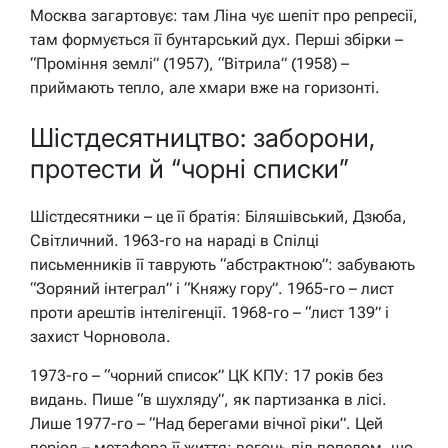
Москва загартовує: там Ліна чує шепіт про репресії,
там формується її бунтарський дух. Перші збірки –
“Проміння землі” (1957), “Вітрила” (1958) –
приймають тепло, але хмари вже на горизонті.
Шістдесятництво: заборони,
протести й “чорні списки”
Шістдесятники – це її братія: Біляшівський, Дзюба,
Світличний. 1963-го на нараді в Спілці
письменників її таврують “абстрактною”: забувають
“Зоряний інтеграл” і “Княжу гору”. 1965-го – лист
проти арештів інтелігенції. 1968-го – “лист 139” і
захист Чорновола.
1973-го – “чорний список” ЦК КПУ: 17 років без
видань. Пише “в шухляду”, як партизанка в лісі.
Лише 1977-го – “Над берегами вічної ріки”. Цей
період – метафора її життя: вогонь під попелом, що