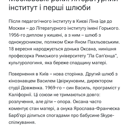
інститут і перші шлюби
Після педагогічного інституту в Києві Ліна їде до
Москви – до Літературного інституту імені Горького.
1956-го диплом у кишені, а з ним – шлюб з
однокурсником, поляком Єжи-Яном Пахльовським.
18 вересня народжується донька Оксана, нинішня
професорка Римського університету “Ла Сап’єнца”,
культурологиня, яка береже спадщину матері.
Повернення в Київ – нова сторінка. Другий шлюб з
кінознавцем Василем Цвіркуновим, директором
студії Довженка. 1969-го – син Василь, програміст у
Каліфорнії. Ці союзи не тримаються довго:
розлучення, але діти – опора. Оксана часто
коментує стан матері, а онука Ярослава-Франческа
Барб’єрі ділиться спогадами про бабусине Skype-
спілкування.