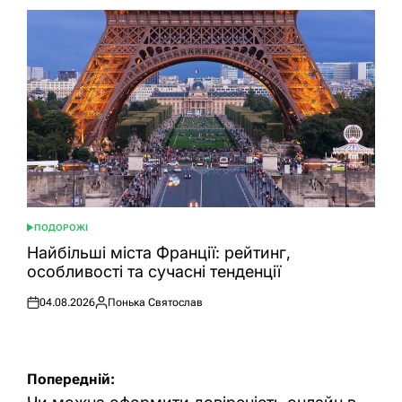
ПОДОРОЖІ
ОПУБЛІКУВАТИ
У
Найбільші міста Франції: рейтинг,
особливості та сучасні тенденції
04.08.2026
Понька Святослав
Оприлюднено
Опубліковано
Навігація
Попередній: