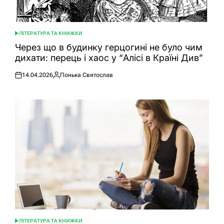
ЛІТЕРАТУРА ТА КНИЖКИ
ОПУБЛІКУВАТИ
У
Через що в будинку герцогині не було чим
дихати: перець і хаос у “Алісі в Країні Див”
14.04.2026
Понька Святослав
Оприлюднено
Опубліковано
ЛІТЕРАТУРА ТА КНИЖКИ
ОПУБЛІКУВАТИ