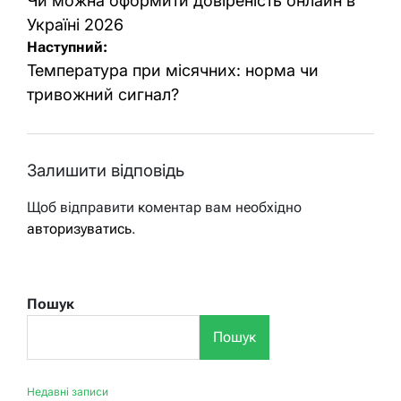
записів
Чи можна оформити довіреність онлайн в
Україні 2026
Наступний:
Температура при місячних: норма чи
тривожний сигнал?
Залишити відповідь
Щоб відправити коментар вам необхідно
авторизуватись
.
Пошук
Пошук
Недавні записи