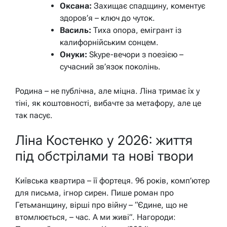
Оксана:
Захищає спадщину, коментує
здоров’я – ключ до чуток.
Василь:
Тиха опора, емігрант із
калифорнійським сонцем.
Онуки:
Skype-вечори з поезією –
сучасний зв’язок поколінь.
Родина – не публічна, але міцна. Ліна тримає їх у
тіні, як коштовності, вибачте за метафору, але це
так пасує.
Ліна Костенко у 2026: життя
під обстрілами та нові твори
Київська квартира – її фортеця. 96 років, комп’ютер
для письма, ігнор сирен. Пише роман про
Гетьманщину, вірші про війну – “Єдине, що не
втомлюється, – час. А ми живі”. Нагороди: