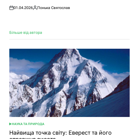
01.04.2026
Понька Святослав
Оприлюднено
Опубліковано
Більше від автора
НАУКА ТА ПРИРОДА
ОПУБЛІКУВАТИ
У
Найвища точка світу: Еверест та його