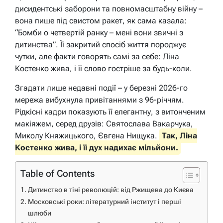
дисидентські заборони та повномасштабну війну –
вона пише під свистом ракет, як сама казала:
“Бомби о четвертій ранку – мені вони звичні з
дитинства”. Її закритий спосіб життя породжує
чутки, але факти говорять самі за себе: Ліна
Костенко жива, і її слово гостріше за будь-коли.
Згадати лише недавні події – у березні 2026-го
мережа вибухнула привітаннями з 96-річчям.
Рідкісні кадри показують її елегантну, з витонченим
макіяжем, серед друзів: Святослава Вакарчука,
Миколу Княжицького, Євгена Нищука.
Так, Ліна
Костенко жива, і її дух надихає мільйони.
Table of Contents
Дитинство в тіні революцій: від Ржищева до Києва
Московські роки: літературний інститут і перші
шлюби