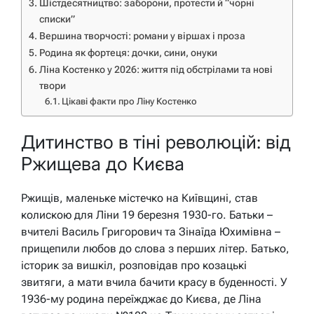
Шістдесятництво: заборони, протести й “чорні
списки”
Вершина творчості: романи у віршах і проза
Родина як фортеця: дочки, сини, онуки
Ліна Костенко у 2026: життя під обстрілами та нові
твори
Цікаві факти про Ліну Костенко
Дитинство в тіні революцій: від
Ржищева до Києва
Ржищів, маленьке містечко на Київщині, став
колискою для Ліни 19 березня 1930-го. Батьки –
вчителі Василь Григорович та Зінаїда Юхимівна –
прищепили любов до слова з перших літер. Батько,
історик за вишкіл, розповідав про козацькі
звитяги, а мати вчила бачити красу в буденності. У
1936-му родина переїжджає до Києва, де Ліна