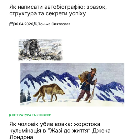
У
Як написати автобіографію: зразок,
структура та секрети успіху
06.04.2026
Понька Святослав
Оприлюднено
Опубліковано
ЛІТЕРАТУРА ТА КНИЖКИ
ОПУБЛІКУВАТИ
У
Як чоловік убив вовка: жорстока
кульмінація в “Жазі до життя” Джека
Лондона