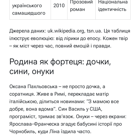
Прозовий
Національна
українського
2010
роман
ідентичність
самашедшого
Джерела даних: uk.wikipedia.org, tsn.ua. Ця таблиця
ілюструє еволюцію: від лірики до епосу. Кожен твір
– як міст через час, повний емоцій і правди.
Родина як фортеця: дочки,
сини, онуки
Оксана Пахльовська – не просто дочка, а
соратниця. Живе в Римі, перекладає матір
італійською, ділиться новинами: “З мамою все
добре, вона вдома”. Син Василь у США,
програміст, тримає зв’язок. Онуки – через екрани:
Ярослава-Франческа згадує бабусині історії про
Чорнобиль, куди Ліна їздила часто.