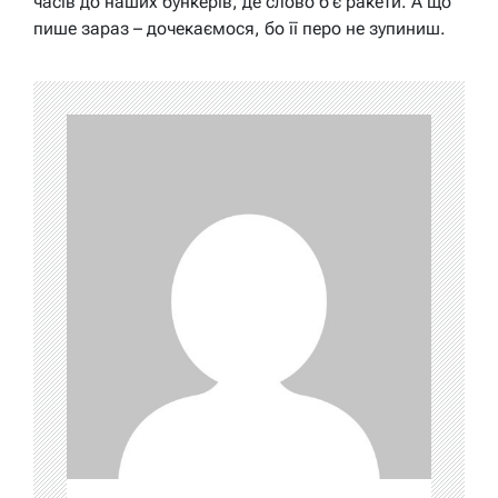
часів до наших бункерів, де слово б’є ракети. А що
пише зараз – дочекаємося, бо її перо не зупиниш.