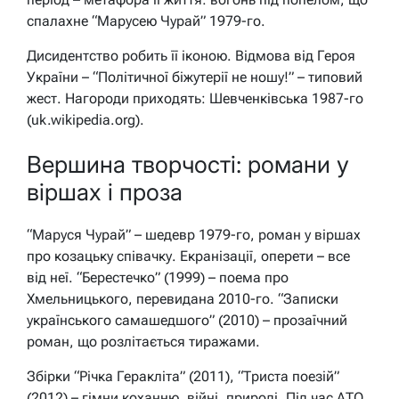
спалахне “Марусею Чурай” 1979-го.
Дисидентство робить її іконою. Відмова від Героя
України – “Політичної біжутерії не ношу!” – типовий
жест. Нагороди приходять: Шевченківська 1987-го
(uk.wikipedia.org).
Вершина творчості: романи у
віршах і проза
“Маруся Чурай” – шедевр 1979-го, роман у віршах
про козацьку співачку. Екранізації, оперети – все
від неї. “Берестечко” (1999) – поема про
Хмельницького, перевидана 2010-го. “Записки
українського самашедшого” (2010) – прозаїчний
роман, що розлітається тиражами.
Збірки “Річка Геракліта” (2011), “Триста поезій”
(2012) – гімни коханню, війні, природі. Під час АТО