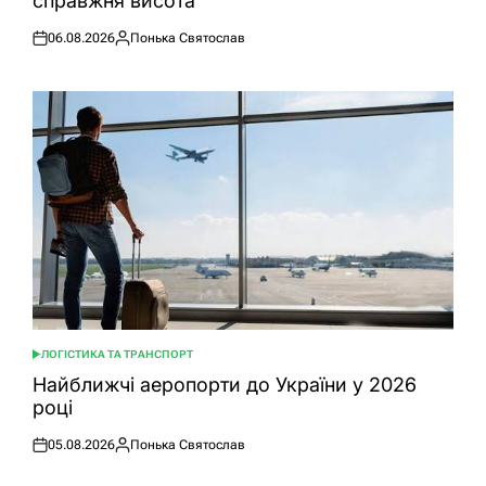
справжня висота
06.08.2026
Понька Святослав
Оприлюднено
Опубліковано
ЛОГІСТИКА ТА ТРАНСПОРТ
ОПУБЛІКУВАТИ
У
Найближчі аеропорти до України у 2026
році
05.08.2026
Понька Святослав
Оприлюднено
Опубліковано