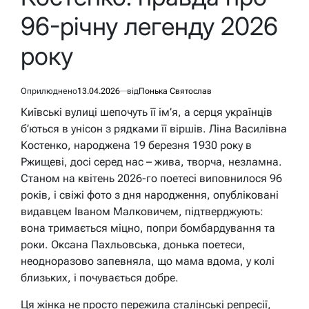
96-річну легенду 2026
року
Оприлюднено
13.04.2026
від
Понька Святослав
Київські вулиці шепочуть її ім’я, а серця українців
б’ються в унісон з рядками її віршів. Ліна Василівна
Костенко, народжена 19 березня 1930 року в
Ржищеві, досі серед нас – жива, творча, незламна.
Станом на квітень 2026-го поетесі виповнилося 96
років, і свіжі фото з дня народження, опубліковані
видавцем Іваном Малковичем, підтверджують:
вона тримається міцно, попри бомбардування та
роки. Оксана Пахльовська, донька поетеси,
неодноразово запевняла, що мама вдома, у колі
близьких, і почувається добре.
Ця жінка не просто пережила сталінські репресії,