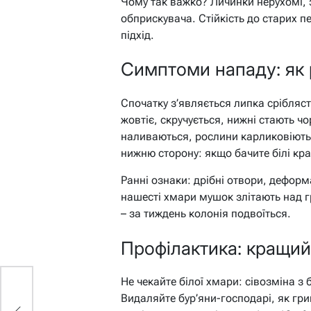
Чому так важко? Личинки нерухомі, з
обприскувача. Стійкість до старих п
підхід.
Симптоми нападу: як 
Спочатку з’являється липка срібляст
жовтіє, скручується, нижні стають чо
наливаються, рослини карликовіють,
нижню сторону: якщо бачите білі крап
Ранні ознаки: дрібні отвори, дефор
нашесті хмари мушок злітають над гр
– за тиждень колонія подвоїться.
Профілактика: кращий
Не чекайте білої хмари: сівозміна 
Видаляйте бур’яни-господарі, як гри