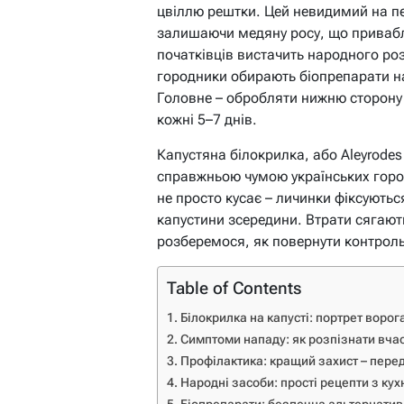
цвіллю рештки. Цей невидимий на п
залишаючи медяну росу, що привабл
початківців вистачить народного розч
городники обирають біопрепарати на 
Головне – обробляти нижню сторону 
кожні 5–7 днів.
Капустяна білокрилка, або Aleyrodes 
справжньою чумою українських город
не просто кусає – личинки фіксуються
капустини зсередини. Втрати сягают
розберемося, як повернути контрол
Table of Contents
Білокрилка на капусті: портрет ворог
Симптоми нападу: як розпізнати вча
Профілактика: кращий захист – пере
Народні засоби: прості рецепти з кух