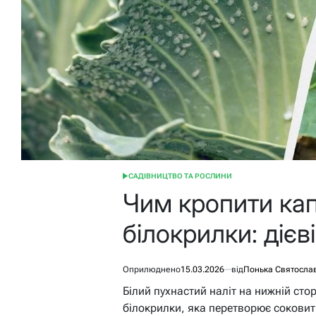
САДІВНИЦТВО ТА РОСЛИНИ
ОПУБЛІКУВАТИ
У
Чим кропити кап
білокрилки: дієв
Оприлюднено
15.03.2026
від
Понька Святосла
Білий пухнастий наліт на нижній сто
білокрилки, яка перетворює соковит