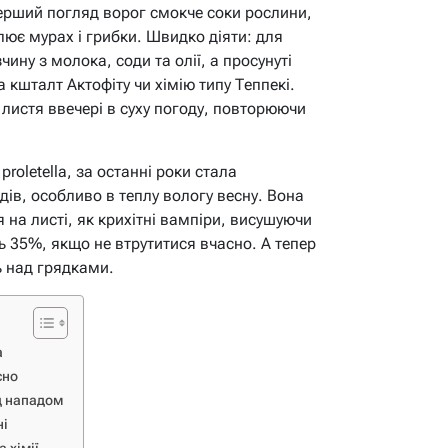
ерший погляд ворог смокче соки рослини,
ює мурах і грибки. Швидко діяти: для
ину з молока, соди та олії, а просунуті
кшталт Актофіту чи хімію типу Теппекі.
листя ввечері в суху погоду, повторюючи
proletella, за останні роки стала
ів, особливо в теплу вологу весну. Вона
 на листі, як крихітні вампіри, висушуючи
ь 35%, якщо не втрутитися вчасно. А тепер
ь над грядками.
а
сно
д нападом
ні