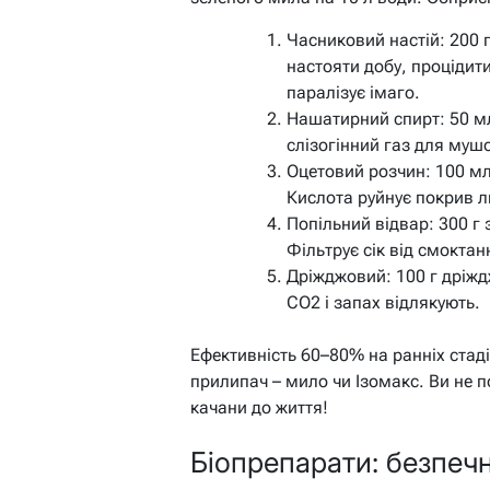
Часниковий настій: 200 г
настояти добу, процідити
паралізує імаго.
Нашатирний спирт: 50 мл
слізогінний газ для муш
Оцетовий розчин: 100 мл 
Кислота руйнує покрив л
Попільний відвар: 300 г з
Фільтрує сік від смоктан
Дріжджовий: 100 г дріждж
CO2 і запах відлякують.
Ефективність 60–80% на ранніх стад
прилипач – мило чи Ізомакс. Ви не п
качани до життя!
Біопрепарати: безпечн