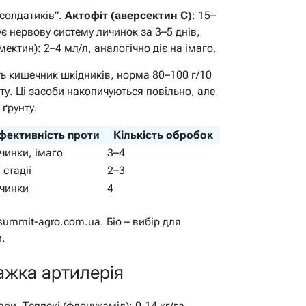
“солдатиків”.
Актофіт (аверсектин С)
: 15–
ує нервову систему личинок за 3–5 днів,
ектин): 2–4 мл/л, аналогічно діє на імаго.
ть кишечник шкідників, норма 80–100 г/10
ту. Ці засоби накопичуються повільно, але
 ґрунту.
фективність проти
Кількість обробок
чинки, імаго
3–4
 стадії
2–3
чинки
4
ummit-agro.com.ua. Біо – вибір для
и.
важка артилерія
дари.
Теппекі (флонукаміл)
: 0,14 кг/га,