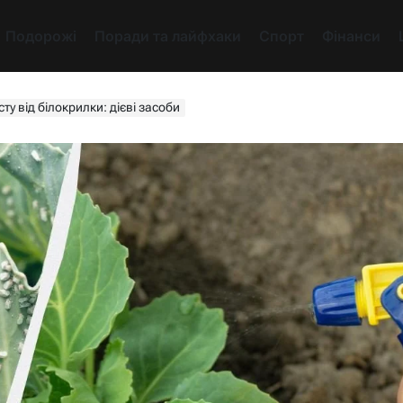
Подорожі
Поради та лайфхаки
Спорт
Фінанси
ту від білокрилки: дієві засоби