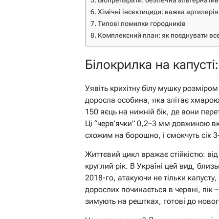
Біопрепарати: безпечна альтернатива
Хімічні інсектициди: важка артилерія
Типові помилки городників
Комплексний план: як поєднувати вс
Білокрилка на капусті
Уявіть крихітну білу мушку розміро
доросла особина, яка злітає хмарою
150 яєць на нижній бік, де вони пер
Ці “черв’ячки” 0,2–3 мм довжиною 
схожим на борошно, і смокчуть сік 3
Життєвий цикл вражає стійкістю: від 
круглий рік. В Україні цей вид, бли
2018-го, атакуючи не тільки капусту, 
дорослих починається в червні, пік 
зимують на рештках, готові до новог