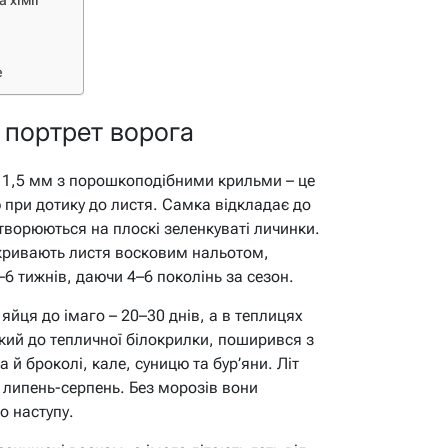
 хімії
е
: портрет ворога
м 1,5 мм з порошкоподібними крильми – це
 при дотику до листя. Самка відкладає до
етворюються на плоскі зеленкуваті личинки.
вкривають листя восковим нальотом,
–6 тижнів, даючи 4–6 поколінь за сезон.
яйця до імаго – 20–30 днів, а в теплицях
зький до тепличної білокрилки, поширився з
а й броколі, кале, суницю та бур’яни. Літ
– липень-серпень. Без морозів вони
о наступу.