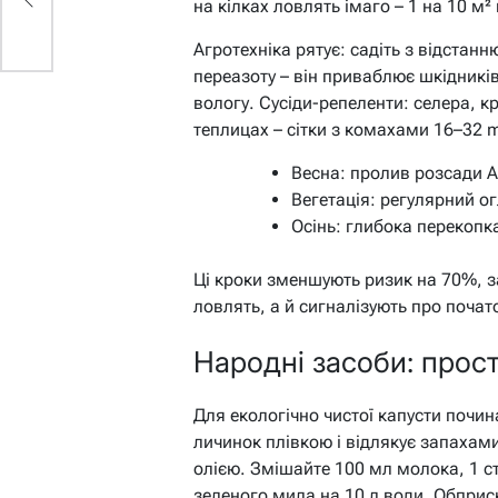
на кілках ловлять імаго – 1 на 10 м²
Агротехніка рятує: садіть з відстан
переазоту – він приваблює шкідникі
вологу. Сусіди-репеленти: селера, к
теплицах – сітки з комахами 16–32 
Весна: пролив розсади 
Вегетація: регулярний ог
Осінь: глибока перекопк
Ці кроки зменшують ризик на 70%, з
ловлять, а й сигналізують про почат
Народні засоби: прост
Для екологічно чистої капусти почин
личинок плівкою і відлякує запахам
олією. Змішайте 100 мл молока, 1 ст.
зеленого мила на 10 л води. Обприс