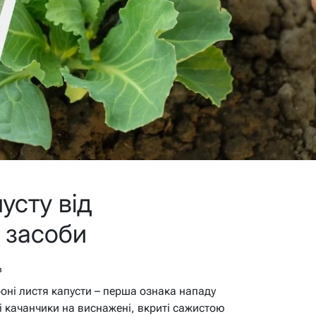
усту від
і засоби
в
роні листя капусти – перша ознака нападу
і качанчики на виснажені, вкриті сажистою