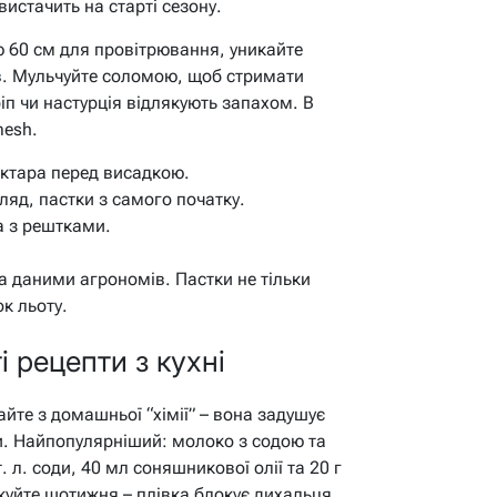
 вистачить на старті сезону.
ню 60 см для провітрювання, уникайте
в. Мульчуйте соломою, щоб стримати
ріп чи настурція відлякують запахом. В
mesh.
Актара перед висадкою.
ляд, пастки з самого початку.
а з рештками.
а даними агрономів. Пастки не тільки
ок льоту.
і рецепти з кухні
айте з домашньої “хімії” – вона задушує
и. Найпопулярніший: молоко з содою та
 л. соди, 40 мл соняшникової олії та 20 г
куйте щотижня – плівка блокує дихальця.