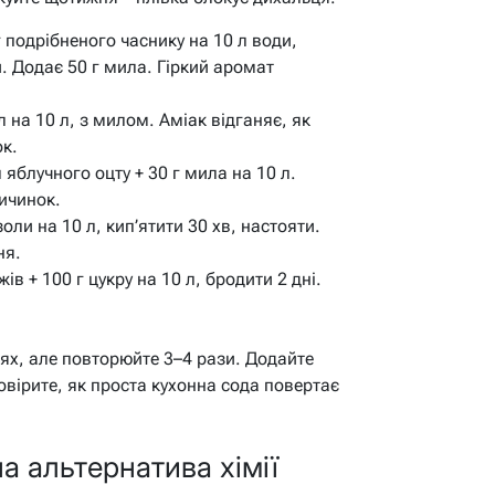
 подрібненого часнику на 10 л води,
. Додає 50 г мила. Гіркий аромат
 на 10 л, з милом. Аміак відганяє, як
ок.
яблучного оцту + 30 г мила на 10 л.
ичинок.
оли на 10 л, кип’ятити 30 хв, настояти.
ня.
ів + 100 г цукру на 10 л, бродити 2 дні.
іях, але повторюйте 3–4 рази. Додайте
овірите, як проста кухонна сода повертає
а альтернатива хімії