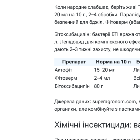
Коли народне слабшає, беріть живі 
20 мл на 10 л, 2–4 обробки. Параліз
безпечний для бджіл. Фітоверм (абам
Бітоксибацилін: бактерії БТІ вражаю
л. Лепідоцид для комплексного ефек
дають 2–3 тижні захисту, не шкодячи
Препарат
Норма на 10 л
Е
Актофіт
15–20 мл
Ли
Фітоверм
2–4 мл
Всі
Бітоксибацилін
80 г
Ли
Джерела даних: superagronom.com, s
органики, але комбінуйте з пасткам
Хімічні інсектициди: 
При масовому нашесті – системні у