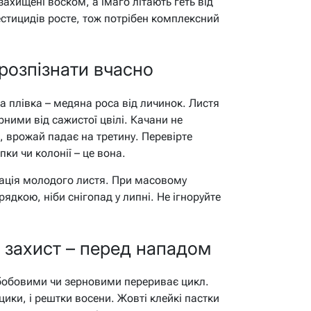
ахищені воском, а імаго літають геть від
естицидів росте, тож потрібен комплексний
розпізнати вчасно
а плівка – медяна роса від личинок. Листя
рними від сажистої цвілі. Качани не
 врожай падає на третину. Перевірте
ки чи колонії – це вона.
мація молодого листя. При масовому
ядкою, ніби снігопад у липні. Не ігноруйте
 захист – перед нападом
з бобовими чи зерновими перериває цикл.
цики, і рештки восени. Жовті клейкі пастки