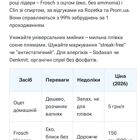
році лідери – Frosch з оцтом (еко, без ammonia) і
Clin зі спиртом, за відгуками на Rozetka та Prom.ua.
Вони справляються з 99% забруднень за 1
проходженням.
Уникайте універсальних мийних – мильна плівка
сохне плямами. Шукайте маркування “streak-free”
чи “антистатичний”. Для алергіків – Sodasan чи
Denkmit, органічні спреї без фосфатів.
Ціна
Засіб
Переваги
Недоліки
(2026)
Дешево,
Запах, не
Оцет
розчиняє
для
5 грн/л
домашній
вапняк
плівок
Еко,
Frosch
150
блиск без
Дорожче