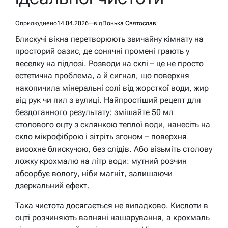
Оприлюднено
14.04.2026
від
Понька Святослав
Блискучі вікна перетворюють звичайну кімнату на
просторий оазис, де сонячні промені грають у
веселку на підлозі. Розводи на склі – це не просто
естетична проблема, а й сигнал, що поверхня
накопичила мінеральні солі від жорсткої води, жир
від рук чи пил з вулиці. Найпростіший рецепт для
бездоганного результату: змішайте 50 мл
столового оцту з склянкою теплої води, нанесіть на
скло мікрофіброю і зітріть згоном – поверхня
висохне блискучою, без слідів. Або візьміть столову
ложку крохмалю на літр води: мутний розчин
абсорбує вологу, ніби магніт, залишаючи
дзеркальний ефект.
Така чистота досягається не випадково. Кислоти в
оцті розчиняють вапняні нашарування, а крохмаль