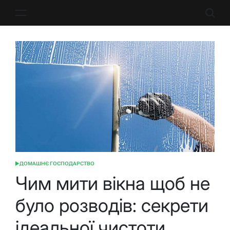
Перейти
до
вмісту
ДОМАШНЄ ГОСПОДАРСТВО
ОПУБЛІКУВАТИ
У
Чим мити вікна щоб не
було розводів: секрети
ідеальної чистоти