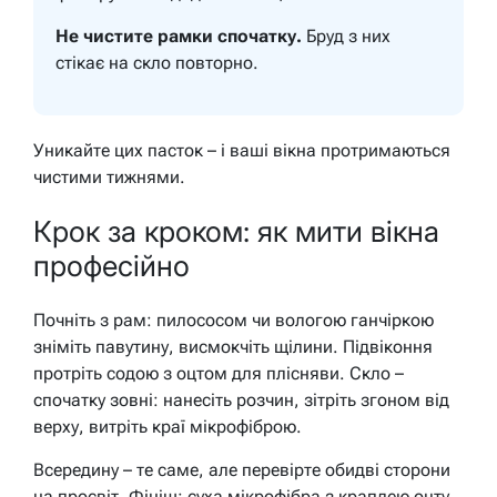
Не чистите рамки спочатку.
Бруд з них
стікає на скло повторно.
Уникайте цих пасток – і ваші вікна протримаються
чистими тижнями.
Крок за кроком: як мити вікна
професійно
Почніть з рам: пилососом чи вологою ганчіркою
зніміть павутину, висмокчіть щілини. Підвіконня
протріть содою з оцтом для плісняви. Скло –
спочатку зовні: нанесіть розчин, зітріть згоном від
верху, витріть краї мікрофіброю.
Всередину – те саме, але перевірте обидві сторони
на просвіт. Фініш: суха мікрофібра з краплею оцту