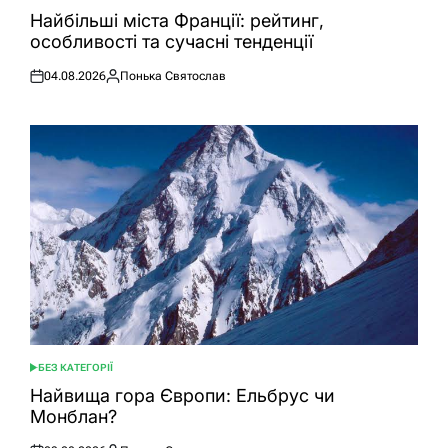
У
Найбільші міста Франції: рейтинг,
особливості та сучасні тенденції
04.08.2026
Понька Святослав
Оприлюднено
Опубліковано
БЕЗ КАТЕГОРІЇ
ОПУБЛІКУВАТИ
У
Найвища гора Європи: Ельбрус чи
Монблан?