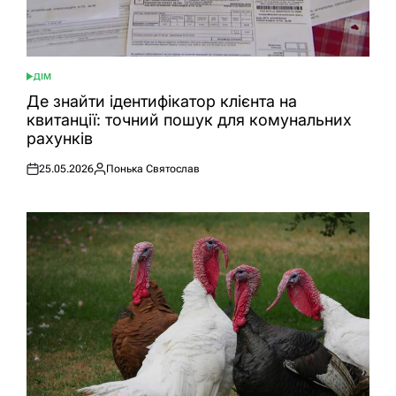
ДІМ
ОПУБЛІКУВАТИ
У
Де знайти ідентифікатор клієнта на
квитанції: точний пошук для комунальних
рахунків
25.05.2026
Понька Святослав
Оприлюднено
Опубліковано