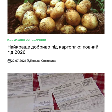
ДОМАШНЄ ГОСПОДАРСТВО
ОПУБЛІКУВАТИ
У
Найкраще добриво під картоплю: повний
гід 2026
22.07.2026
Понька Святослав
Оприлюднено
Опубліковано