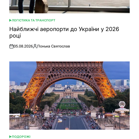
ЛОГІСТИКА ТА ТРАНСПОРТ
ОПУБЛІКУВАТИ
У
Найближчі аеропорти до України у 2026
році
05.08.2026
Понька Святослав
Оприлюднено
Опубліковано
ПОДОРОЖІ
ОПУБЛІКУВАТИ