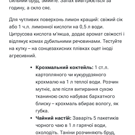
сильний бруд, змийте. Запах вивітрюється за
годину, а скло сяє.
Для чутливих поверхонь лимон кращий: свіжий сік
або 1 ч.л. лимонної кислоти на 0,5 л води.
Цитрусова кислота м’якша, додає аромат свіжості і
відлякує комах дубильними речовинами. Тестуйте
на кутку – на сонцезахисних плівках оцет іноді
агресивний.
Крохмальний коктейль:
1 ст.л.
картопляного чи кукурудзяного
крохмалю на 1 л теплої води. Розчин
мутніє, але після витирання сухою
тканиною скло набуває бархатного
блиску – крохмаль вбирає вологу, як
губка.
Чайний настій:
Заваріть 5 пакетиків
чорного чаю в 1 л гарячої води,
охолодіть. Таніни розчиняють бруд,