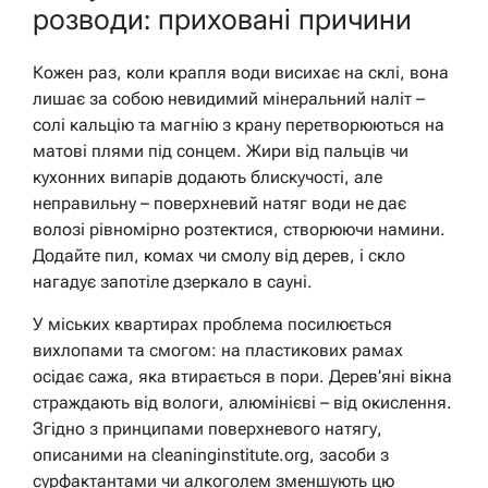
розводи: приховані причини
Кожен раз, коли крапля води висихає на склі, вона
лишає за собою невидимий мінеральний наліт –
солі кальцію та магнію з крану перетворюються на
матові плями під сонцем. Жири від пальців чи
кухонних випарів додають блискучості, але
неправильну – поверхневий натяг води не дає
волозі рівномірно розтектися, створюючи намини.
Додайте пил, комах чи смолу від дерев, і скло
нагадує запотіле дзеркало в сауні.
У міських квартирах проблема посилюється
вихлопами та смогом: на пластикових рамах
осідає сажа, яка втирається в пори. Дерев’яні вікна
страждають від вологи, алюмінієві – від окислення.
Згідно з принципами поверхневого натягу,
описаними на cleaninginstitute.org, засоби з
сурфактантами чи алкоголем зменшують цю