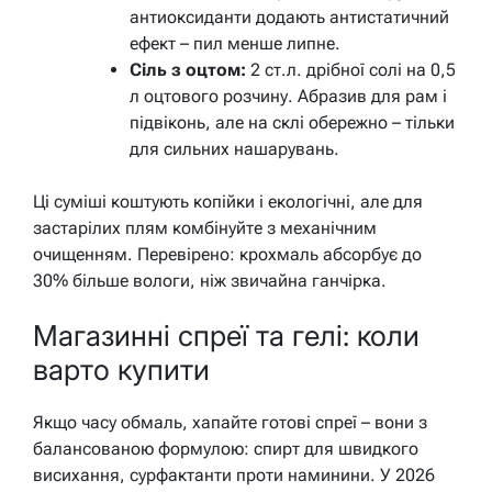
антиоксиданти додають антистатичний
ефект – пил менше липне.
Сіль з оцтом:
2 ст.л. дрібної солі на 0,5
л оцтового розчину. Абразив для рам і
підвіконь, але на склі обережно – тільки
для сильних нашарувань.
Ці суміші коштують копійки і екологічні, але для
застарілих плям комбінуйте з механічним
очищенням. Перевірено: крохмаль абсорбує до
30% більше вологи, ніж звичайна ганчірка.
Магазинні спреї та гелі: коли
варто купити
Якщо часу обмаль, хапайте готові спреї – вони з
балансованою формулою: спирт для швидкого
висихання, сурфактанти проти наминини. У 2026