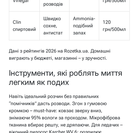
Vinegar
грн/500мл
розводів
Швидко
Ammonia-
Clin
120
сохне,
подібний
спиртовий
грн/500мл
антистат
запах
Дані з рейтингів 2026 на Rozetka.ua. Домашні
виграють у бюджеті, магазинні – у зручності.
Інструменти, які роблять миття
легким як подих
Навіть ідеальний розчин без правильних
“помічників” дасть розводи. Згон з гумовою
кромкою – must-have: ковзає зверху вниз,
знімаючи 95% вологи за проходом. Мікрофіброва
тканина вбирає решту, не дряпаючи. Для ледачих –
віконний пилосос Karcher WV 6: розпилює,