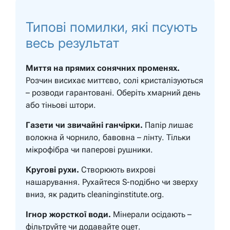
Типові помилки, які псують
весь результат
Миття на прямих сонячних променях.
Розчин висихає миттєво, солі кристалізуються
– розводи гарантовані. Оберіть хмарний день
або тіньові штори.
Газети чи звичайні ганчірки.
Папір лишає
волокна й чорнило, бавовна – лінту. Тільки
мікрофібра чи паперові рушники.
Кругові рухи.
Створюють вихрові
нашарування. Рухайтеся S-подібно чи зверху
вниз, як радить cleaninginstitute.org.
Ігнор жорсткої води.
Мінерали осідають –
фільтруйте чи додавайте оцет.