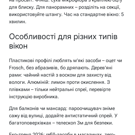
для блиску. Для панорамних – розділіть на секції,
використовуйте штангу. Час на стандартне вікно: 5
хвилин.
Особливості для різних типів
вікон
Пластикові профілі люблять м’які засоби – оцет чи
Frosch, без абразивів, бо дряпають. Дерев’яні
рами: чайний настій з воском для захисту від
вологи. Алюміній: лимон проти окислення. З
плівками – тільки нейтральні спреї, перевірте
інструкцію виробника.
Для балконів чи мансард: пароочищувач зніме
сажу від вулиці, додайте антистатичний спрей. У
багатоповерхівках – телескоп 3м для безпеки.
Еко-тренд 2026: refill-засоби в магазинах, zero-