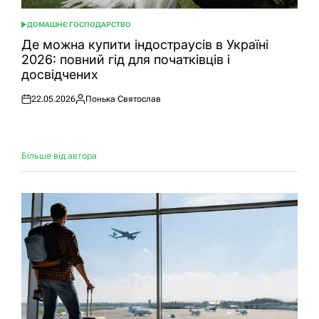
ДОМАШНЄ ГОСПОДАРСТВО
ОПУБЛІКУВАТИ
У
Де можна купити індостраусів в Україні
2026: повний гід для початківців і
досвідчених
22.05.2026
Понька Святослав
Оприлюднено
Опубліковано
Більше від автора