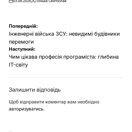
03.08.2026
Понька Святослав
Оприлюднено
Опубліковано
Навігація
Попередній:
записів
Інженерні війська ЗСУ: невидимі будівники
перемоги
Наступний:
Чим цікава професія програміста: глибина
IT-світу
Залишити відповідь
Щоб відправити коментар вам необхідно
авторизуватись
.