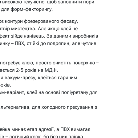
з високою текучістю, щоб заповнити пори
 для форм-факторингу.
лює контури фрезерованого фасаду,
твір мистецтва. Але якщо клей не
фект зійде нанівець. За даними виробників
нку – ПВХ, стійкі до подряпин, але чутливі
е потребує клею, просто очистіть поверхню –
мається 2-5 років на МДФ.
ля вакуум-пресу, клеїться гарячим
оків.
ум-варіант, клей на основі поліуретану для
 альтернатива, для холодного пресування з
ейка минає етап адгезії, а ПВХ вимагає
в – логічний крок, бо без них плівка