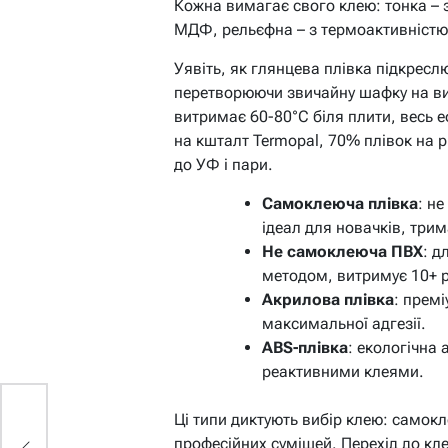
Кожна вимагає свого клею: тонка – 
МДФ, рельєфна – з термоактивністю
Уявіть, як глянцева плівка підкрес
перетворюючи звичайну шафку на ви
витримає 60-80°C біля плити, весь е
на кшталт Termopal, 70% плівок на ри
до УФ і пари.
Самоклеюча плівка
: н
ідеал для новачків, три
Не самоклеюча ПВХ
: д
методом, витримує 10+ р
Акрилова плівка
: премі
максимальної адгезії.
ABS-плівка
: екологічна
реактивними клеями.
Ці типи диктують вибір клею: самокл
професійних сумішей. Перехід до клеї