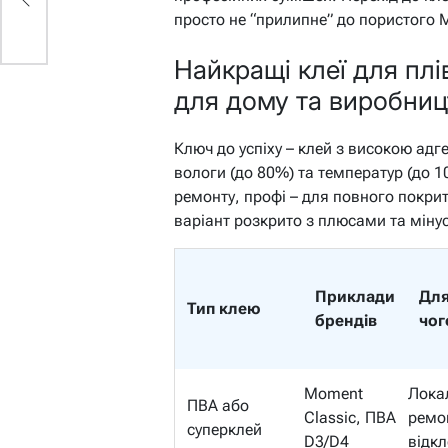
просто не “прилипне” до пористого
Найкращі клеї для пл
для дому та виробниц
Ключ до успіху – клей з високою адг
вологи (до 80%) та температур (до 1
ремонту, профі – для повного покрит
варіант розкрито з плюсами та міну
Приклади
Дл
Тип клею
брендів
чог
Moment
Лока
ПВА або
Classic, ПВА
ремо
суперклей
D3/D4
відкл