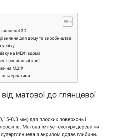
 глянцевої 3D
орівняння для дому та виробництва
 успіху
плівку на МДФ вдома
с і спеціальні клеї
івки на МДФ
а альтернативи
від матової до глянцевої
,15-0,3 мм) для плоских поверхонь і
профілів. Матова імітує текстуру дерева чи
а суперглянцева з акрилом додає глибини.