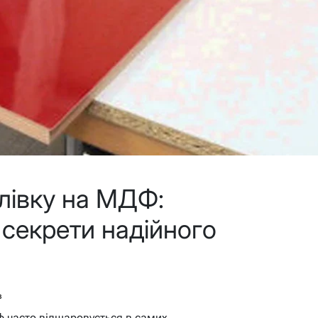
лівку на МДФ:
 секрети надійного
в
ф часто відшаровується в самих