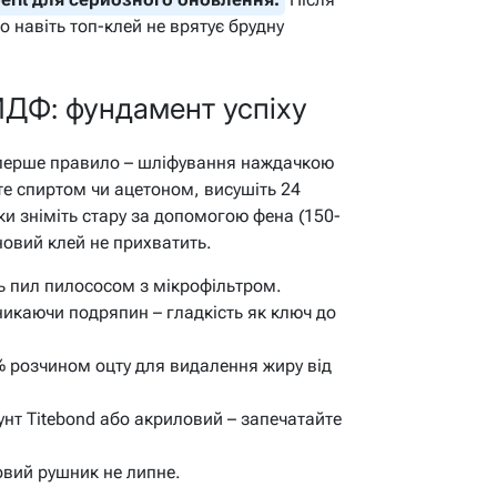
о навіть топ-клей не врятує брудну
МДФ: фундамент успіху
 перше правило – шліфування наждачкою
те спиртом чи ацетоном, висушіть 24
ки зніміть стару за допомогою фена (150-
новий клей не прихватить.
ь пил пилососом з мікрофільтром.
уникаючи подряпин – гладкість як ключ до
% розчином оцту для видалення жиру від
унт Titebond або акриловий – запечатайте
ровий рушник не липне.