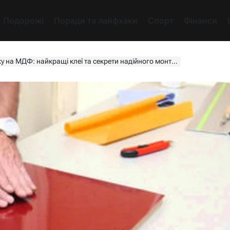
Подорожі
Поради та лайфхаки
Спорт
Фінанси
у на МДФ: найкращі клеї та секрети надійного монтажу