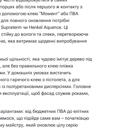
 торцях або після першого ж контакту з
а допомогою клею “Момент” або ПВА
е для повного оновлення потрібні
t Supraterm чи Henkel Aquence. Ці
 стійку до вологи та спеки, перетворюючи
ню, яка витримає щоденні випробування
ої щільності, яка чудово імітує дерево під
 але без правильного клею плівка
ілки. У домашніх умовах вистачить
ого гарячого клею з пістолета, а для
 із поліуретановими дисперсіями. Головне
ви експлуатації, щоб фасад служив роками,
варіантами: від бюджетних ПВА до елітних
емося, що підійде саме вам – початківцю
му майстру, який оновлює цілу серію