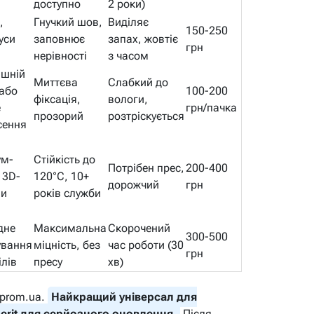
доступно
2 роки)
,
Гнучкий шов,
Виділяє
150-250
уси
заповнює
запах, жовтіє
грн
нерівності
з часом
шній
Миттєва
Слабкий до
 або
100-200
фіксація,
вологи,
е
грн/пачка
прозорий
розтріскується
сення
ум-
Стійкість до
Потрібен прес,
200-400
 3D-
120°C, 10+
дорожчий
грн
и
років служби
дне
Максимальна
Скорочений
300-500
ування
міцність, без
час роботи (30
грн
лів
пресу
хв)
 prom.ua.
Найкращий універсал для
berit для серйозного оновлення.
Після