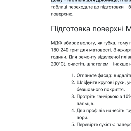
таблиці переходьте до підготовки – б
поверхню.
Підготовка поверхні 
МДФ вбирає вологу, як губка, тому
180-240 грит для матовості. Знежир
години. Для ремонту відклеєної плів
200°C), очистіть шпателем – інакше 
Огляньте фасад: видаліт
Шліфуйте кругові рухи, 
безшовного покриття.
Протріть ганчіркою з 10
пальців.
Для профілів нанесіть ґр
пори.
Перевірте сухість: папе