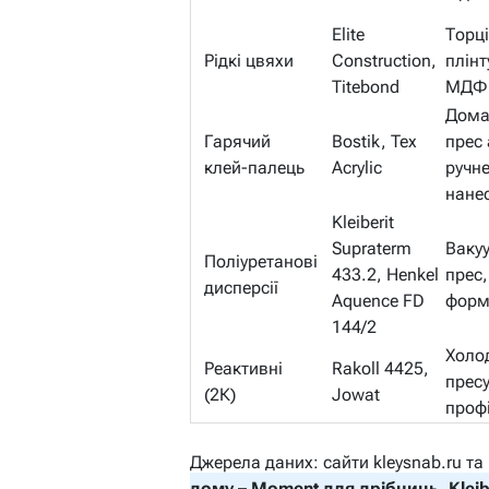
Elite
Торці
Рідкі цвяхи
Construction,
плінт
Titebond
МДФ
Дома
Гарячий
Bostik, Tex
прес
клей-палець
Acrylic
ручн
нане
Kleiberit
Supraterm
Ваку
Поліуретанові
433.2, Henkel
прес,
дисперсії
Aquence FD
форм
144/2
Холо
Реактивні
Rakoll 4425,
прес
(2К)
Jowat
профі
Джерела даних: сайти kleysnab.ru та
дому – Moment для дрібниць, Klei