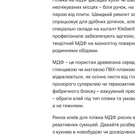
неочікуваних місцях – біля ручок, на
парою від плити. Швидкий ремонт з
спрацьовує для дрібних ділянок, ал
спеціальні склади на кшталт Kleiberi
професіонали забезпечують адгезію,
тендітний МДФ на монолітну поверх
родинними обідами.
МДФ – це пористая древесина середнь
глянцевою чи матовою ПВХ-плівкою,
відвалюється, як осіннє листя від г
прозорого суперклею чи термоактивн
фабричного блиску – вакуумний прес
– обрати клей під тип плівки та умо
а не тижнями.
Ринок клеїв для плівки МДФ рясніє 
реактивних сумішей. Давайте розбер
з кухнею в новобудові чи досвідчено