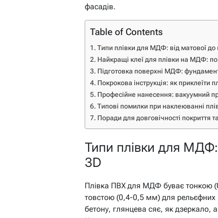
фасадів.
Table of Contents
Типи плівки для МДФ: від матової до
Найкращі клеї для плівки на МДФ: п
Підготовка поверхні МДФ: фундамент
Покрокова інструкція: як приклеїти 
Професійне нанесення: вакуумний пре
Типові помилки при наклеюванні пл
Поради для довговічності покриття т
Типи плівки для МДФ: 
3D
Плівка ПВХ для МДФ буває тонкою (0
товстою (0,4-0,5 мм) для рельєфних 
бетону, глянцева сяє, як дзеркало, 