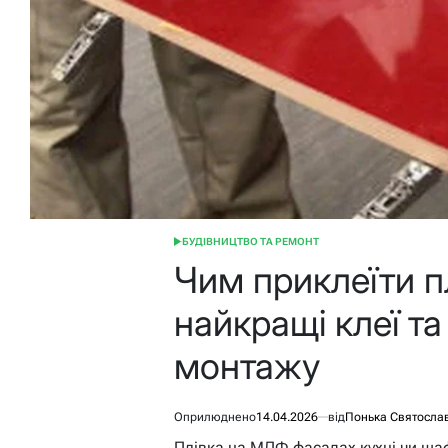
БУДІВНИЦТВО ТА РЕМОНТ
ОПУБЛІКУВАТИ
У
Чим приклеїти п
найкращі клеї та
монтажу
Оприлюднено
14.04.2026
від
Понька Святосла
Плівка на МДФ фасадах кухні чи ша