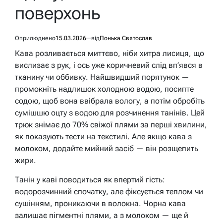
поверхонь
Оприлюднено
15.03.2026
від
Понька Святослав
Кава розливається миттєво, ніби хитра лисиця, що
вислизає з рук, і ось уже коричневий слід вп’явся в
тканину чи оббивку. Найшвидший порятунок —
промокніть надлишок холодною водою, посипте
содою, щоб вона ввібрала вологу, а потім обробіть
сумішшю оцту з водою для розчинення танінів. Цей
трюк знімає до 70% свіжої плями за перші хвилини,
як показують тести на текстилі. Але якщо кава з
молоком, додайте мийний засіб — він розщепить
жири.
Танін у каві поводиться як впертий гість:
водорозчинний спочатку, але фіксується теплом чи
сушінням, проникаючи в волокна. Чорна кава
залишає пігментні плями, а з молоком — ще й