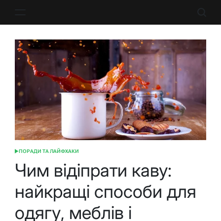
Перейти
до
вмісту
ПОРАДИ ТА ЛАЙФХАКИ
ОПУБЛІКУВАТИ
У
Чим відіпрати каву:
найкращі способи для
одягу, меблів і