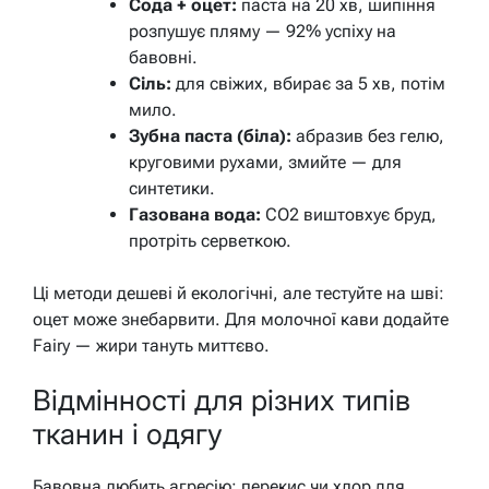
Сода + оцет:
паста на 20 хв, шипіння
розпушує пляму — 92% успіху на
бавовні.
Сіль:
для свіжих, вбирає за 5 хв, потім
мило.
Зубна паста (біла):
абразив без гелю,
круговими рухами, змийте — для
синтетики.
Газована вода:
CO2 виштовхує бруд,
протріть серветкою.
Ці методи дешеві й екологічні, але тестуйте на шві:
оцет може знебарвити. Для молочної кави додайте
Fairy — жири тануть миттєво.
Відмінності для різних типів
тканин і одягу
Бавовна любить агресію: перекис чи хлор для