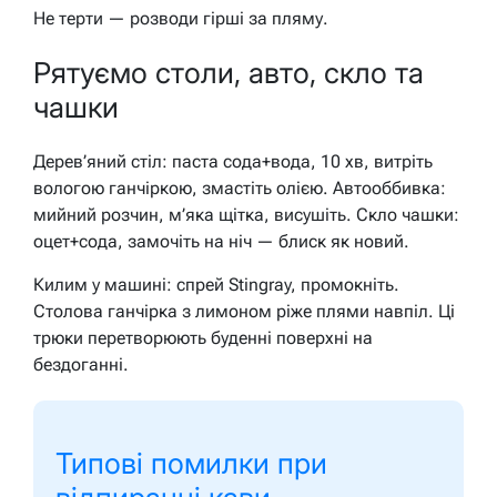
Не терти — розводи гірші за пляму.
Рятуємо столи, авто, скло та
чашки
Дерев’яний стіл: паста сода+вода, 10 хв, витріть
вологою ганчіркою, змастіть олією. Автооббивка:
мийний розчин, м’яка щітка, висушіть. Скло чашки:
оцет+сода, замочіть на ніч — блиск як новий.
Килим у машині: спрей Stingray, промокніть.
Столова ганчірка з лимоном ріже плями навпіл. Ці
трюки перетворюють буденні поверхні на
бездоганні.
Типові помилки при