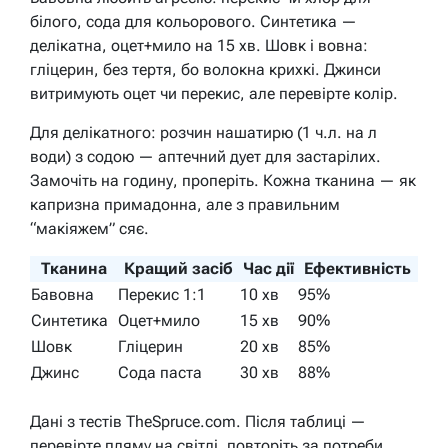
білого, сода для кольорового. Синтетика —
делікатна, оцет+мило на 15 хв. Шовк і вовна:
гліцерин, без тертя, бо волокна крихкі. Джинси
витримують оцет чи перекис, але перевірте колір.
Для делікатного: розчин нашатирю (1 ч.л. на л
води) з содою — аптечний дует для застарілих.
Замочіть на годину, проперіть. Кожна тканина — як
капризна примадонна, але з правильним
“макіяжем” сяє.
Тканина
Кращий засіб
Час дії
Ефективність
Бавовна
Перекис 1:1
10 хв
95%
Синтетика
Оцет+мило
15 хв
90%
Шовк
Гліцерин
20 хв
85%
Джинс
Сода паста
30 хв
88%
Дані з тестів TheSpruce.com. Після таблиці —
перевірте пляму на світлі, повторіть за потреби.