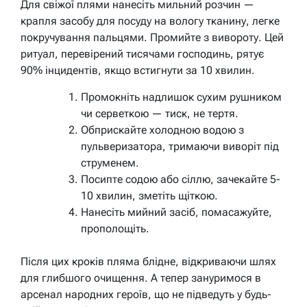
Для свіжої плями нанесіть мильний розчин —
крапля засобу для посуду на вологу тканину, легке
покручування пальцями. Промийте з вивороту. Цей
ритуал, перевірений тисячами господинь, рятує
90% інцидентів, якщо встигнути за 10 хвилин.
Промокніть надлишок сухим рушником
чи серветкою — тиск, не тертя.
Обприскайте холодною водою з
пульверизатора, тримаючи виворіт під
струменем.
Посипте содою або сіллю, зачекайте 5-
10 хвилин, зметіть щіткою.
Нанесіть мийний засіб, помасажуйте,
прополощіть.
Після цих кроків пляма блідне, відкриваючи шлях
для глибшого очищення. А тепер зануримося в
арсенал народних героїв, що не підведуть у будь-