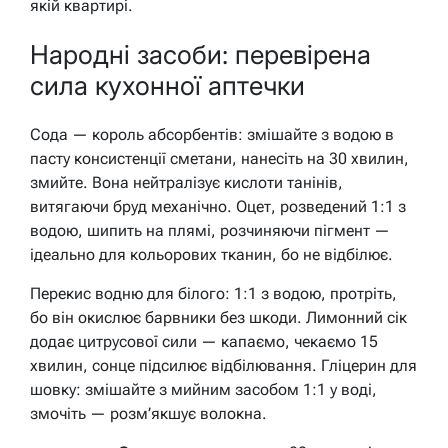
якій квартирі.
Народні засоби: перевірена
сила кухонної аптечки
Сода — король абсорбентів: змішайте з водою в
пасту консистенції сметани, нанесіть на 30 хвилин,
змийте. Вона нейтралізує кислоти танінів,
витягаючи бруд механічно. Оцет, розведений 1:1 з
водою, шипить на плямі, розчиняючи пігмент —
ідеально для кольорових тканин, бо не відбілює.
Перекис водню для білого: 1:1 з водою, протріть,
бо він окислює барвники без шкоди. Лимонний сік
додає цитрусової сили — капаємо, чекаємо 15
хвилин, сонце підсилює відбілювання. Гліцерин для
шовку: змішайте з мийним засобом 1:1 у воді,
змочіть — розм’якшує волокна.