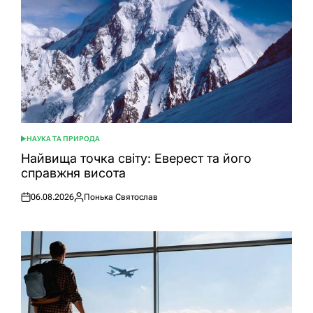
НАУКА ТА ПРИРОДА
ОПУБЛІКУВАТИ
У
Найвища точка світу: Еверест та його
справжня висота
06.08.2026
Понька Святослав
Оприлюднено
Опубліковано