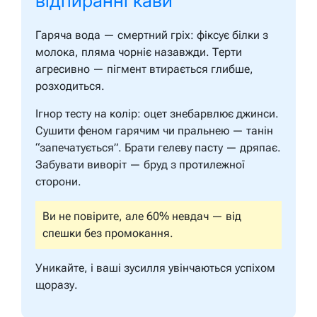
відпиранні кави
Гаряча вода — смертний гріх: фіксує білки з
молока, пляма чорніє назавжди. Терти
агресивно — пігмент втирається глибше,
розходиться.
Ігнор тесту на колір: оцет знебарвлює джинси.
Сушити феном гарячим чи пральнею — танін
“запечатується”. Брати гелеву пасту — дряпає.
Забувати виворіт — бруд з протилежної
сторони.
Ви не повірите, але 60% невдач — від
спешки без промокання.
Уникайте, і ваші зусилля увінчаються успіхом
щоразу.