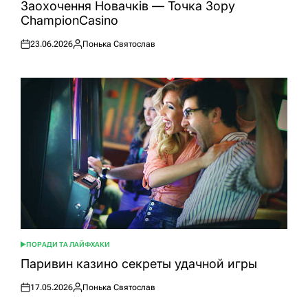
Заохочення Новачків — Точка Зору
ChampionCasino
23.06.2026
Понька Святослав
Оприлюднено
Опубліковано
ПОРАДИ ТА ЛАЙФХАКИ
ОПУБЛІКУВАТИ
У
Паривин казино секреты удачной игры
17.05.2026
Понька Святослав
Оприлюднено
Опубліковано