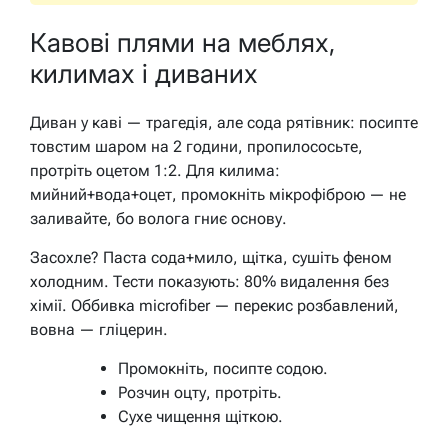
Кавові плями на меблях,
килимах і диваних
Диван у каві — трагедія, але сода рятівник: посипте
товстим шаром на 2 години, пропилососьте,
протріть оцетом 1:2. Для килима:
мийний+вода+оцет, промокніть мікрофіброю — не
заливайте, бо волога гниє основу.
Засохле? Паста сода+мило, щітка, сушіть феном
холодним. Тести показують: 80% видалення без
хімії. Оббивка microfiber — перекис розбавлений,
вовна — гліцерин.
Промокніть, посипте содою.
Розчин оцту, протріть.
Сухе чищення щіткою.