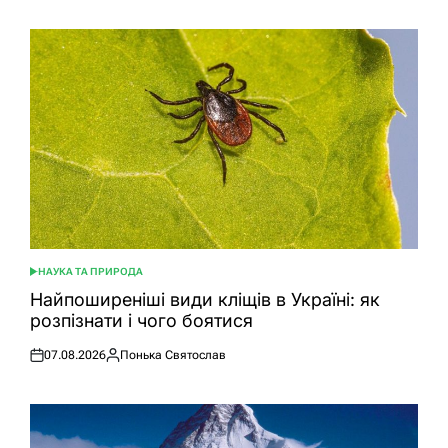
НАУКА ТА ПРИРОДА
ОПУБЛІКУВАТИ
У
Найпоширеніші види кліщів в Україні: як
розпізнати і чого боятися
07.08.2026
Понька Святослав
Оприлюднено
Опубліковано