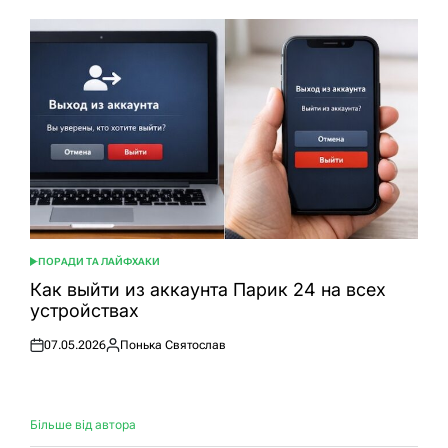
ПОРАДИ ТА ЛАЙФХАКИ
ОПУБЛІКУВАТИ
У
Как выйти из аккаунта Парик 24 на всех
устройствах
07.05.2026
Понька Святослав
Оприлюднено
Опубліковано
Більше від автора