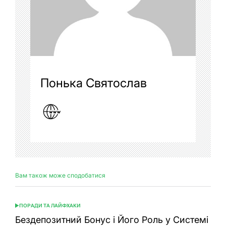
Понька Святослав
Вам також може сподобатися
ПОРАДИ ТА ЛАЙФХАКИ
ОПУБЛІКУВАТИ
У
Бездепозитний Бонус і Його Роль у Системі