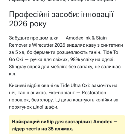
Професійні засоби: інновації
2026 року
Забудьте про домішки — Amodex Ink & Stain
Remover з Wirecutter 2026 видаляє каву з синтетики
за 5 хв, бо ферменти розщеплюють танін. Tide To
Go Oxi — ручка для свіжих, 98% успіху на одязі.
Stingray спрей для меблів: без запаху, не залишає
кіл.
Кисневі відбілювачі як Tide Ultra Oxi: замочіть на
ніч, танін зникає. Еко-варіант — Restoration
порошок, без хлору. Ці дива коштують копійки за
порятунок цілої шафи.
Найкращий вибір для застарілих: Amodex —
лідер тестів на 35 плямах.