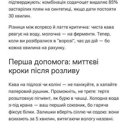
підтверджують: комбінація сода+оцет видаляє 85%
застарілих плям на синтетиці, якщо дати постояти
30 хвилин.
Різниця між еспресо й латте критична: чиста кава
реагує на воду, молочна — на ферменти. Тепер,
коли ви розібралися в “ворозі”, час до дій — бо
кожна хвилина на рахунку.
Перша допомога: миттєві
кроки після розливу
Кава на підлозі чи коліні — не панікуйте, а хапайте
паперовий рушник. Промокніть, не трете: тертя
розштовхує пігмент, як бурю в чашці. Холодна вода
з-під крана — ваш перший союзник, бо гаряча
фіксує білки. Залишки вберіть сіллю чи содою: вони
всихають за 5 хвилин, витягаючи вологу назовні.