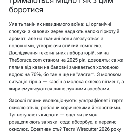
тримаються міцно і як з цим
боротися
Уявіть танін як невидимого воїна: ці органічні
сполуки з кавових зерен надають напою гіркоту й
аромат, але на тканині вони зв’язуються з
волокнами, утворюючи стійкий комплекс.
Дослідження текстильних лабораторій, як на
TheSpruce.com станом на 2025 рік, доводять: свіжа
пляма від кави на бавовні змивається холодною
водою на 70%, бо танін ще не “застиг”. З молоком
ситуація гірша — казеїн з молока склеює пігмент, а
жири емульсуються лише лужними засобами.
Засохлі плями еволюціонують: ультрафіолет і тертя
окислюють їх, роблячи коричневими й жорсткими.
Тут вступають кислоти — оцет чи лимон
розщеплюють зв’язки, сода абсорбує, а перекис
окислює. Ефективність? Тести Wirecutter 2026 року