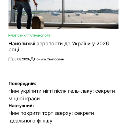
ЛОГІСТИКА ТА ТРАНСПОРТ
ОПУБЛІКУВАТИ
У
Найближчі аеропорти до України у 2026
році
05.08.2026
Понька Святослав
Оприлюднено
Опубліковано
Навігація
Попередній:
записів
Чим укріпити нігті після гель-лаку: секрети
міцної краси
Наступний:
Чим покрити торт зверху: секрети
ідеального фінішу