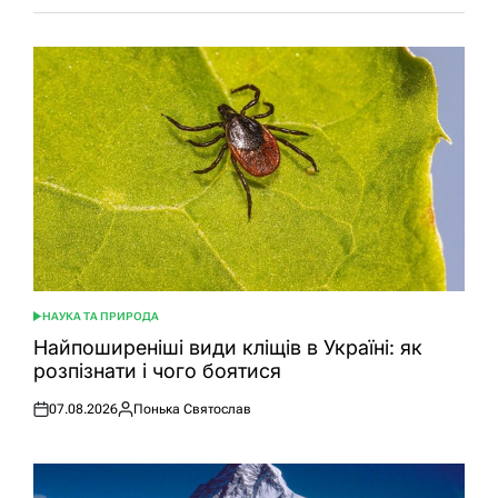
НАУКА ТА ПРИРОДА
ОПУБЛІКУВАТИ
У
Найпоширеніші види кліщів в Україні: як
розпізнати і чого боятися
07.08.2026
Понька Святослав
Оприлюднено
Опубліковано