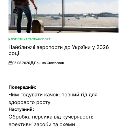
ЛОГІСТИКА ТА ТРАНСПОРТ
ОПУБЛІКУВАТИ
У
Найближчі аеропорти до України у 2026
році
05.08.2026
Понька Святослав
Оприлюднено
Опубліковано
Навігація
Попередній:
записів
Чим годувати качок: повний гід для
здорового росту
Наступний:
Обробка персика від кучерявості:
ефективні засоби та схеми