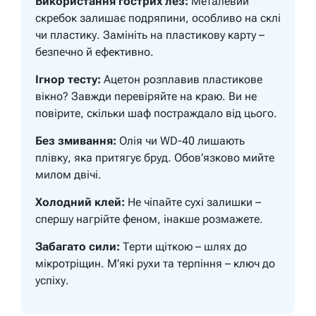
Використання гострих лез:
Металевий
скребок залишає подряпини, особливо на склі
чи пластику. Замініть на пластикову карту –
безпечно й ефективно.
Ігнор тесту:
Ацетон розплавив пластикове
вікно? Завжди перевіряйте на краю. Ви не
повірите, скільки шаф постраждало від цього.
Без змивання:
Олія чи WD-40 лишають
плівку, яка притягує бруд. Обов’язково мийте
милом двічі.
Холодний клей:
Не чіпайте сухі залишки –
спершу нагрійте феном, інакше розмажете.
Забагато сили:
Терти щіткою – шлях до
мікротріщин. М’які рухи та терпіння – ключ до
успіху.