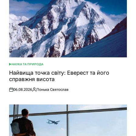
НАУКА ТА ПРИРОДА
ОПУБЛІКУВАТИ
У
Найвища точка світу: Еверест та його
справжня висота
06.08.2026
Понька Святослав
Оприлюднено
Опубліковано