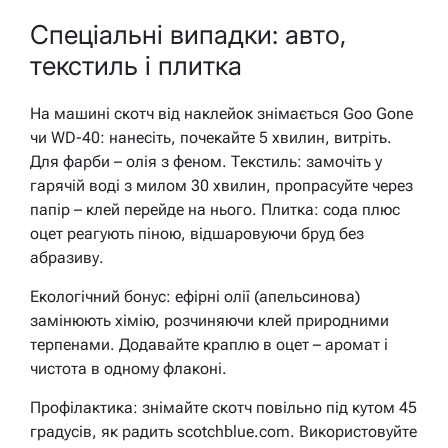
Спеціальні випадки: авто,
текстиль і плитка
На машині скотч від наклейок знімається Goo Gone
чи WD-40: нанесіть, почекайте 5 хвилин, витріть.
Для фарби – олія з феном. Текстиль: замочіть у
гарячій воді з милом 30 хвилин, пропрасуйте через
папір – клей перейде на нього. Плитка: сода плюс
оцет реагують піною, відшаровуючи бруд без
абразиву.
Екологічний бонус: ефірні олії (апельсинова)
замінюють хімію, розчиняючи клей природними
терпенами. Додавайте краплю в оцет – аромат і
чистота в одному флаконі.
Профілактика: знімайте скотч повільно під кутом 45
градусів, як радить scotchblue.com. Використовуйте