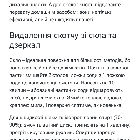
дихальні шляхи. А для екологічності віддавайте
перевагу домашнім засобам: вони не тільки
ефективні, але й не шкодять планеті.
Видалення скотчу зі скла та
дзеркал
Скло – ідеальна поверхня для більшості методів, бо
воно гладке й стійке до хімікатів. Почніть з содової
пасти: змішайте 2 столові ложки соди з 1 ложкою
води до консистенції сметани. Нанесіть на 10
хвилин – абразивні частинки соди відшаровують
клей, не дряпаючи скло. Змийте теплою водою з
краплею мила, і поверхня сяятиме, як новенька.
Для швидкості візьміть ізопропіловий спирт (70-
90%): змочіть ватний диск, притисніть на 1 хвилину,
протріть круговими рухами. Спирт випаровує
розчинники клею, залишаючи суху поверхню. Якщо