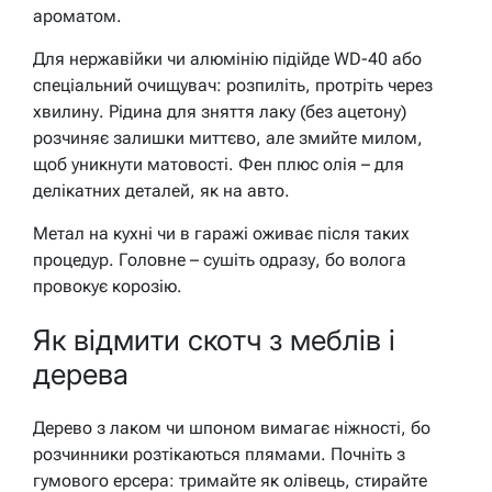
ароматом.
Для нержавійки чи алюмінію підійде WD-40 або
спеціальний очищувач: розпиліть, протріть через
хвилину. Рідина для зняття лаку (без ацетону)
розчиняє залишки миттєво, але змийте милом,
щоб уникнути матовості. Фен плюс олія – для
делікатних деталей, як на авто.
Метал на кухні чи в гаражі оживає після таких
процедур. Головне – сушіть одразу, бо волога
провокує корозію.
Як відмити скотч з меблів і
дерева
Дерево з лаком чи шпоном вимагає ніжності, бо
розчинники розтікаються плямами. Почніть з
гумового ерсера: тримайте як олівець, стирайте