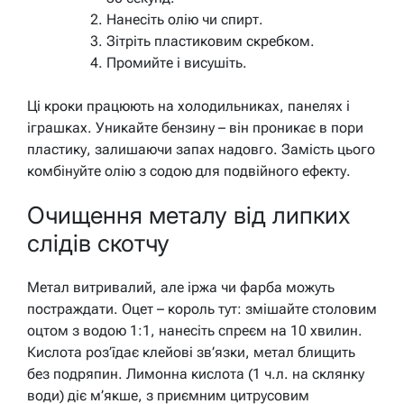
Нанесіть олію чи спирт.
Зітріть пластиковим скребком.
Промийте і висушіть.
Ці кроки працюють на холодильниках, панелях і
іграшках. Уникайте бензину – він проникає в пори
пластику, залишаючи запах надовго. Замість цього
комбінуйте олію з содою для подвійного ефекту.
Очищення металу від липких
слідів скотчу
Метал витривалий, але іржа чи фарба можуть
постраждати. Оцет – король тут: змішайте столовим
оцтом з водою 1:1, нанесіть спреєм на 10 хвилин.
Кислота роз’їдає клейові зв’язки, метал блищить
без подряпин. Лимонна кислота (1 ч.л. на склянку
води) діє м’якше, з приємним цитрусовим