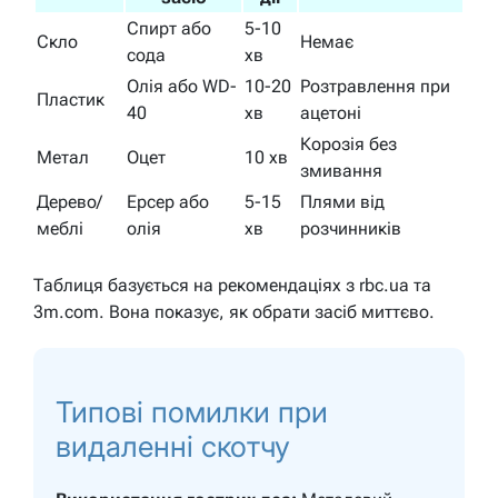
Спирт або
5-10
Скло
Немає
сода
хв
Олія або WD-
10-20
Розтравлення при
Пластик
40
хв
ацетоні
Корозія без
Метал
Оцет
10 хв
змивання
Дерево/
Ерсер або
5-15
Плями від
меблі
олія
хв
розчинників
Таблиця базується на рекомендаціях з rbc.ua та
3m.com. Вона показує, як обрати засіб миттєво.
Типові помилки при
видаленні скотчу