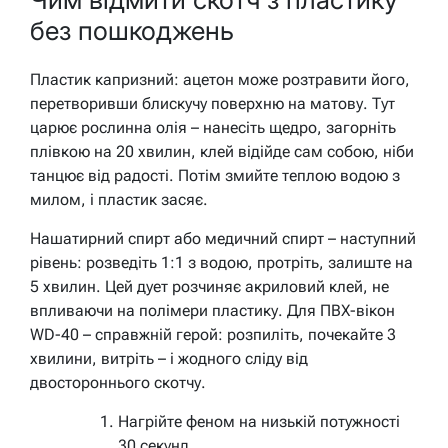
без пошкоджень
Пластик капризний: ацетон може розтравити його,
перетворивши блискучу поверхню на матову. Тут
царює рослинна олія – нанесіть щедро, загорніть
плівкою на 20 хвилин, клей відійде сам собою, ніби
танцює від радості. Потім змийте теплою водою з
милом, і пластик засяє.
Нашатирний спирт або медичний спирт – наступний
рівень: розведіть 1:1 з водою, протріть, залиште на
5 хвилин. Цей дует розчиняє акриловий клей, не
впливаючи на полімери пластику. Для ПВХ-вікон
WD-40 – справжній герой: розпиліть, почекайте 3
хвилини, витріть – і жодного сліду від
двостороннього скотчу.
Нагрійте феном на низькій потужності
30 секунд.