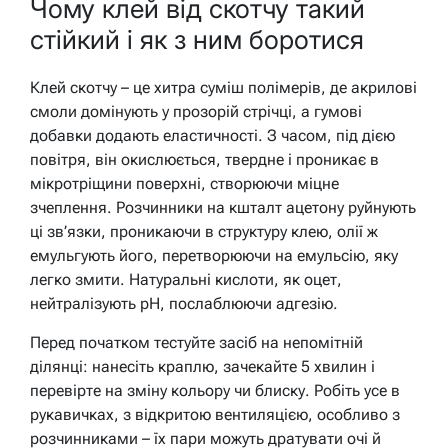
Чому клей від скотчу такий
стійкий і як з ним боротися
Клей скотчу – це хитра суміш полімерів, де акрилові
смоли домінують у прозорій стрічці, а гумові
добавки додають еластичності. З часом, під дією
повітря, він окислюється, твердне і проникає в
мікротріщини поверхні, створюючи міцне
зчеплення. Розчинники на кшталт ацетону руйнують
ці зв’язки, проникаючи в структуру клею, олії ж
емульгують його, перетворюючи на емульсію, яку
легко змити. Натуральні кислоти, як оцет,
нейтралізують pH, послаблюючи адгезію.
Перед початком тестуйте засіб на непомітній
ділянці: нанесіть краплю, зачекайте 5 хвилин і
перевірте на зміну кольору чи блиску. Робіть усе в
рукавичках, з відкритою вентиляцією, особливо з
розчинниками – їх пари можуть дратувати очі й