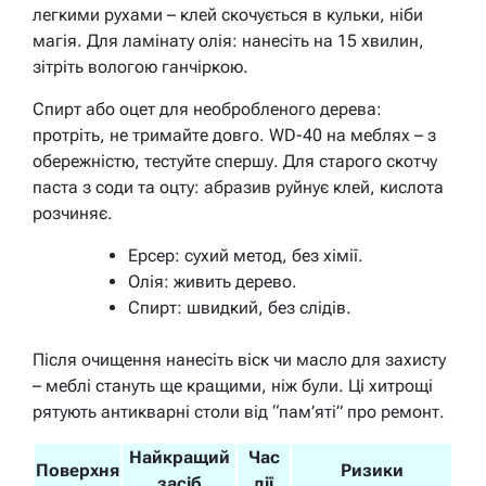
легкими рухами – клей скочується в кульки, ніби
магія. Для ламінату олія: нанесіть на 15 хвилин,
зітріть вологою ганчіркою.
Спирт або оцет для необробленого дерева:
протріть, не тримайте довго. WD-40 на меблях – з
обережністю, тестуйте спершу. Для старого скотчу
паста з соди та оцту: абразив руйнує клей, кислота
розчиняє.
Ерсер: сухий метод, без хімії.
Олія: живить дерево.
Спирт: швидкий, без слідів.
Після очищення нанесіть віск чи масло для захисту
– меблі стануть ще кращими, ніж були. Ці хитрощі
рятують антикварні столи від “пам’яті” про ремонт.
Найкращий
Час
Поверхня
Ризики
засіб
дії