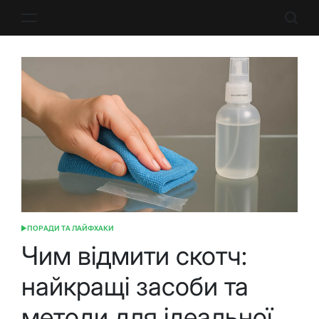
Перейти
до
вмісту
ПОРАДИ ТА ЛАЙФХАКИ
ОПУБЛІКУВАТИ
У
Чим відмити скотч:
найкращі засоби та
методи для ідеальної