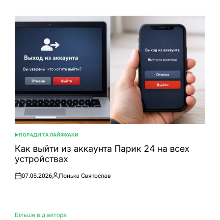
ПОРАДИ ТА ЛАЙФХАКИ
ОПУБЛІКУВАТИ
У
Как выйти из аккаунта Парик 24 на всех
устройствах
07.05.2026
Понька Святослав
Оприлюднено
Опубліковано
Більше від автора