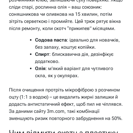
сліди старі, рослинна олія – ваш союзник:
соняшникова чи оливкова на 15 хвилин, потім
зітріть серветкою і промийте. Цей трюк рятує вікна
після ремонту, коли скотч “прикипев” місяцями.
Содова паста
: ідеально для новачків,
без запаху, коштує копійки.
Спирт
: блискавична дія, дезінфікує
додатково.
Олія
: м’який варіант для чутливого
скла, як у окулярах.
Після очищення протріть мікрофіброю з розчином
оцту (1:1 з водою) – це видалить жирні залишки й
додасть антистатичний ефект, щоб пил не чіплявся.
За даними сайту 3m.com, такі комбінації
зменшують ризик повторного забруднення на 50%.
Чим відмити скотч з пластику