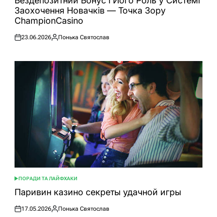
Бездепозитний Бонус і Його Роль у Системі
Заохочення Новачків — Точка Зору
ChampionCasino
23.06.2026
Понька Святослав
Оприлюднено
Опубліковано
ПОРАДИ ТА ЛАЙФХАКИ
ОПУБЛІКУВАТИ
У
Паривин казино секреты удачной игры
17.05.2026
Понька Святослав
Оприлюднено
Опубліковано