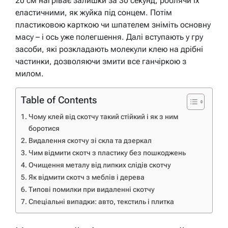
20 см нагріває залишки за 30 секунд, роблячи їх
еластичними, як жуйка під сонцем. Потім
пластиковою карткою чи шпателем зніміть основну
масу – і ось уже полегшення. Далі вступають у гру
засоби, які розкладають молекули клею на дрібні
частинки, дозволяючи змити все ганчіркою з
милом.
Table of Contents
Чому клей від скотчу такий стійкий і як з ним
боротися
Видалення скотчу зі скла та дзеркал
Чим відмити скотч з пластику без пошкоджень
Очищення металу від липких слідів скотчу
Як відмити скотч з меблів і дерева
Типові помилки при видаленні скотчу
Спеціальні випадки: авто, текстиль і плитка