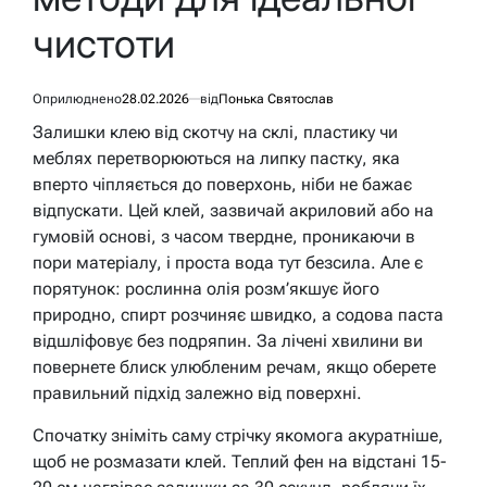
чистоти
Оприлюднено
28.02.2026
від
Понька Святослав
Залишки клею від скотчу на склі, пластику чи
меблях перетворюються на липку пастку, яка
вперто чіпляється до поверхонь, ніби не бажає
відпускати. Цей клей, зазвичай акриловий або на
гумовій основі, з часом твердне, проникаючи в
пори матеріалу, і проста вода тут безсила. Але є
порятунок: рослинна олія розм’якшує його
природно, спирт розчиняє швидко, а содова паста
відшліфовує без подряпин. За лічені хвилини ви
повернете блиск улюбленим речам, якщо оберете
правильний підхід залежно від поверхні.
Спочатку зніміть саму стрічку якомога акуратніше,
щоб не розмазати клей. Теплий фен на відстані 15-