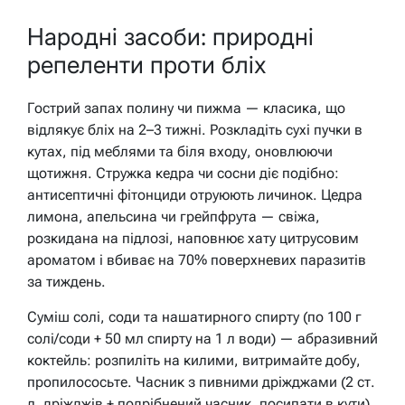
Народні засоби: природні
репеленти проти бліх
Гострий запах полину чи пижма — класика, що
відлякує бліх на 2–3 тижні. Розкладіть сухі пучки в
кутах, під меблями та біля входу, оновлюючи
щотижня. Стружка кедра чи сосни діє подібно:
антисептичні фітонциди отруюють личинок. Цедра
лимона, апельсина чи грейпфрута — свіжа,
розкидана на підлозі, наповнює хату цитрусовим
ароматом і вбиває на 70% поверхневих паразитів
за тиждень.
Суміш солі, соди та нашатирного спирту (по 100 г
солі/соди + 50 мл спирту на 1 л води) — абразивний
коктейль: розпиліть на килими, витримайте добу,
пропилососьте. Часник з пивними дріжджами (2 ст.
л. дріжджів + подрібнений часник, посипати в кути)