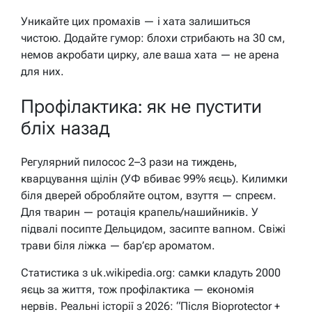
Уникайте цих промахів — і хата залишиться
чистою. Додайте гумор: блохи стрибають на 30 см,
немов акробати цирку, але ваша хата — не арена
для них.
Профілактика: як не пустити
бліх назад
Регулярний пилосос 2–3 рази на тиждень,
кварцування щілін (УФ вбиває 99% яєць). Килимки
біля дверей обробляйте оцтом, взуття — спреєм.
Для тварин — ротація крапель/нашийників. У
підвалі посипте Дельцидом, засипте вапном. Свіжі
трави біля ліжка — бар’єр ароматом.
Статистика з uk.wikipedia.org: самки кладуть 2000
яєць за життя, тож профілактика — економія
нервів. Реальні історії з 2026: “Після Bioprotector +