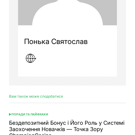
Понька Святослав
Вам також може сподобатися
ПОРАДИ ТА ЛАЙФХАКИ
ОПУБЛІКУВАТИ
У
Бездепозитний Бонус і Його Роль у Системі
Заохочення Новачків — Точка Зору