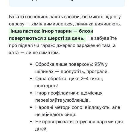
Багато господинь лають засоби, бо миють підлогу
одразу — хімія вимивається, личинки виживають.
Інша пастка: ігнор тварин — блохи
повертаються з шерсті за день.
Не забувайте
про підвал чи гараж: джерело зараження там, а
хата — лише симптом.
Обробка лише поверхонь: 95% у
щілинах — пропустіть, програли.
Одна обробка: цикл 2–4 тижні,
повторіть!
Ігнор профілактики: щомісяця
перевіряйте улюбленців.
Народні методи соло: відлякують, але
не вбивають яйця.
Не провітрювати: отруєння парами для
дітей.