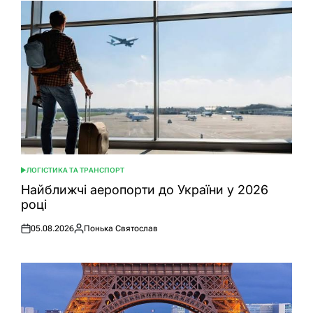
ЛОГІСТИКА ТА ТРАНСПОРТ
ОПУБЛІКУВАТИ
У
Найближчі аеропорти до України у 2026
році
05.08.2026
Понька Святослав
Оприлюднено
Опубліковано