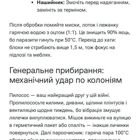
Нашийник:
Змочіть перед надяганням,
замініть за терміном.
Після обробки помийте миски, лоток і лежанку
гарячою водою з оцтом (1:1). Це знищить 90% яєць,
бо паразити гинуть при 50°C. Перехід до хати:
блохи не стрибають вище 1,5 м, тож фокус на
підлозі та меблях.
Генеральне прибирання:
механічний удар по колоніям
Пилосос — ваш найкращий друг у цій війні.
Пропилососьте килими, дивани, щілини плінтусів і
вентиляцію щодня тиждень, бо вібрація змушує
лялечки вилуплюватися. Мішок викиньте на вулицю
в герметичний пакет або спаліть — інакше личинки
повернуться. Далі пароочисник: гаряча пара 100°C