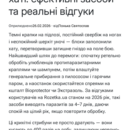
та реальні відгуки
Оприлюднено
26.02.2026
від
Понька Святослав
Темні крапки на підлозі, постійний свербіж на ногах
і неспокійний шерхіт уночі — блохи заполонили
хату, перетворивши затишне гніздо на поле бою.
Найшвидший шлях до перемоги: спочатку ретельно
обробіть улюбленців протипаразитарними
краплями чи шампунем, потім влаштуйте
генеральне прибирання з пилососом і гарячим
паром, а наостанок скористайтеся спреями на
кшталт Bioprotector чи Экстразоль. За відгуками
користувачів на Rozetka.ua станом на 2026 рік, такі
засоби виводять паразитів за 4–7 днів, даючи
спокій на цілий рік, якщо повторити обробку.
Ці крихітні стрибуни не просто дратують — вони
кусають до 400 разів на добу, залишаючи червоно-