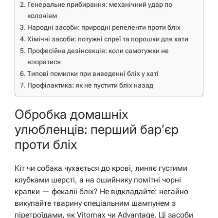
Генеральне прибирання: механічний удар по
колоніям
Народні засоби: природні репеленти проти бліх
Хімічні засоби: потужні спреї та порошки для хати
Професійна дезінсекція: коли самотужки не
впоратися
Типові помилки при виведенні бліх у хаті
Профілактика: як не пустити бліх назад
Обробка домашніх
улюбленців: перший бар’єр
проти бліх
Кіт чи собака чухається до крові, линяє густими
клубками шерсті, а на ошийнику помітні чорні
крапки — фекалії бліх? Не відкладайте: негайно
викупайте тварину спеціальним шампунем з
піретроїдами, як Vitomax чи Advantage. Ці засоби