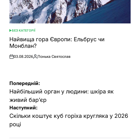
БЕЗ КАТЕГОРІЇ
ОПУБЛІКУВАТИ
У
Найвища гора Європи: Ельбрус чи
Монблан?
03.08.2026
Понька Святослав
Оприлюднено
Опубліковано
Навігація
Попередній:
записів
Найбільший орган у людини: шкіра як
живий бар’єр
Наступний:
Скільки коштує куб горіха кругляка у 2026
році