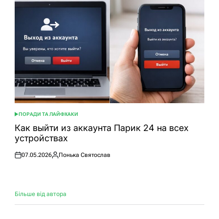
ПОРАДИ ТА ЛАЙФХАКИ
ОПУБЛІКУВАТИ
У
Как выйти из аккаунта Парик 24 на всех
устройствах
07.05.2026
Понька Святослав
Оприлюднено
Опубліковано
Більше від автора