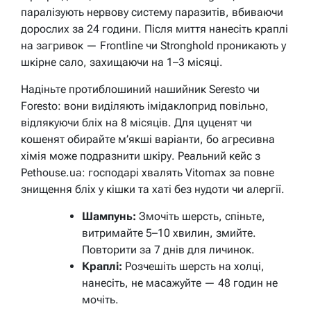
паралізують нервову систему паразитів, вбиваючи
дорослих за 24 години. Після миття нанесіть краплі
на загривок — Frontline чи Stronghold проникають у
шкірне сало, захищаючи на 1–3 місяці.
Надіньте протиблошиний нашийник Seresto чи
Foresto: вони виділяють імідаклоприд повільно,
відлякуючи бліх на 8 місяців. Для цуценят чи
кошенят обирайте м’якші варіанти, бо агресивна
хімія може подразнити шкіру. Реальний кейс з
Pethouse.ua: господарі хвалять Vitomax за повне
знищення бліх у кішки та хаті без нудоти чи алергії.
Шампунь:
Змочіть шерсть, спіньте,
витримайте 5–10 хвилин, змийте.
Повторити за 7 днів для личинок.
Краплі:
Розчешіть шерсть на холці,
нанесіть, не масажуйте — 48 годин не
мочіть.