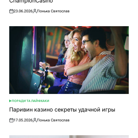
ChampionCasino
23.06.2026
Понька Святослав
Оприлюднено
Опубліковано
ПОРАДИ ТА ЛАЙФХАКИ
ОПУБЛІКУВАТИ
У
Паривин казино секреты удачной игры
17.05.2026
Понька Святослав
Оприлюднено
Опубліковано