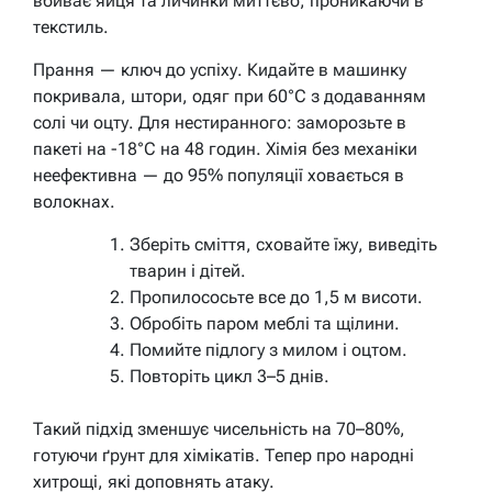
вбиває яйця та личинки миттєво, проникаючи в
текстиль.
Прання — ключ до успіху. Кидайте в машинку
покривала, штори, одяг при 60°C з додаванням
солі чи оцту. Для нестиранного: заморозьте в
пакеті на -18°C на 48 годин. Хімія без механіки
неефективна — до 95% популяції ховається в
волокнах.
Зберіть сміття, сховайте їжу, виведіть
тварин і дітей.
Пропилососьте все до 1,5 м висоти.
Обробіть паром меблі та щілини.
Помийте підлогу з милом і оцтом.
Повторіть цикл 3–5 днів.
Такий підхід зменшує чисельність на 70–80%,
готуючи ґрунт для хімікатів. Тепер про народні
хитрощі, які доповнять атаку.