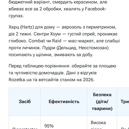
бюджетний варіант, смердить керасином, але
вбиває все за 2 обробки, хвалять у Facebook-
групах.
Харц (Hartz) для дому — аерозоль з перметрином,
діє 2 тижні. Сентри Хоум — густий спрей, проникає
глибоко. Combat чи Raid — мас-маркет, але слабші
проти личинок. Пудри (Дельцид, Неостомозан)
посипають у щілини, змивають за добу.
Перед таблицею порівняння: обирайте за площею
та чутливістю домочадців. Дані з відгуків
Rozetka.ua та ветсайтів станом на 2026.
Безпека
Засіб
Ефективність
(діти/
Три
тварини)
Висока
95%