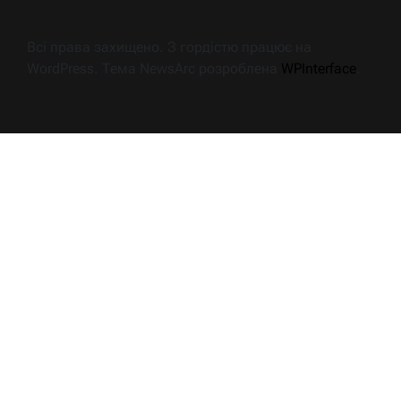
Всі права захищено. З гордістю працює на
WordPress. Тема NewsArc розроблена
WPInterface
.