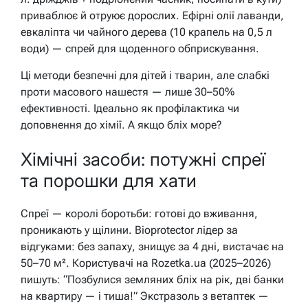
приваблює й отруює дорослих. Ефірні олії лаванди,
евкаліпта чи чайного дерева (10 крапель на 0,5 л
води) — спрей для щоденного обприскування.
Ці методи безпечні для дітей і тварин, але слабкі
проти масового нашестя — лише 30–50%
ефективності. Ідеально як профілактика чи
доповнення до хімії. А якщо бліх море?
Хімічні засоби: потужні спреї
та порошки для хати
Спреї — королі боротьби: готові до вживання,
проникають у щілини. Bioprotector лідер за
відгуками: без запаху, знищує за 4 дні, вистачає на
50–70 м². Користувачі на Rozetka.ua (2025–2026)
пишуть: “Позбулися земляних бліх на рік, дві банки
на квартиру — і тиша!” Экстразоль з ветаптек —