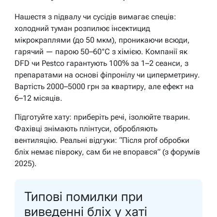
Нашестя з підвалу чи сусідів вимагає спеців:
холодний туман розпилює інсектицид
мікрокраплями (до 50 мкм), проникаючи всюди,
гарячий — парою 50–60°C з хімією. Компанії як
DFD чи Pestco гарантують 100% за 1–2 сеанси, з
препаратами на основі фіпронілу чи циперметрину.
Вартість 2000–5000 грн за квартиру, але ефект на
6–12 місяців.
Підготуйте хату: приберіть речі, ізолюйте тварин.
Фахівці знімають плінтуси, обробляють
вентиляцію. Реальні відгуки: “Після prof обробки
бліх немає півроку, сам би не впорався” (з форумів
2025).
Типові помилки при
виведенні бліх у хаті