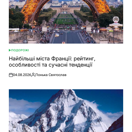
ПОДОРОЖІ
ОПУБЛІКУВАТИ
У
Найбільші міста Франції: рейтинг,
особливості та сучасні тенденції
04.08.2026
Понька Святослав
Оприлюднено
Опубліковано