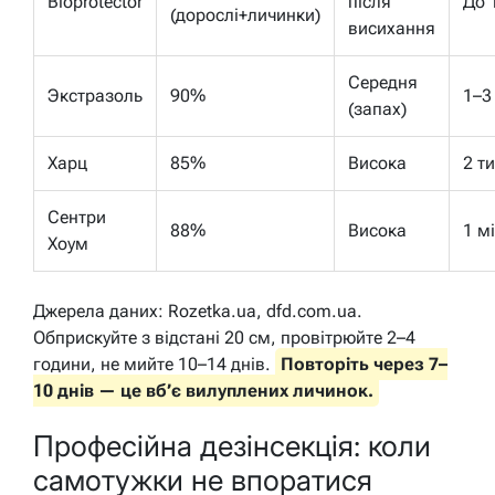
Bioprotector
після
До 
(дорослі+личинки)
висихання
Середня
Экстразоль
90%
1–3
(запах)
Харц
85%
Висока
2 т
Сентри
88%
Висока
1 м
Хоум
Джерела даних: Rozetka.ua, dfd.com.ua.
Обприскуйте з відстані 20 см, провітрюйте 2–4
години, не мийте 10–14 днів.
Повторіть через 7–
10 днів — це вб’є вилуплених личинок.
Професійна дезінсекція: коли
самотужки не впоратися