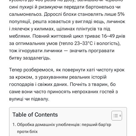
сині пухирі й ризикуючи передати бартонельоз чи
сальмонельоз. Дорослі блохи становлять лише 5%
популяції, решта ховається у вигляді яєць, личинок
і лялечок у килимах, щілинах плінтусів та під
меблями. Повний життєвий цикл триває 16–49 днів
за оптимальних умов (тепло 23–33°C і вологість),
тож ігнорувати личинки — значить програвати
битву заздалегідь.
Тепер розберемося, як повернути хаті чистоту крок
за кроком, з урахуванням реальних історій
господарів і свіжих даних. Почніть з тварин, бо
саме вони часто приносять непроханих гостей з
вулиці чи підвалу.
Table of Contents
Обробка домашніх улюбленців: перший бар’єр
проти бліх