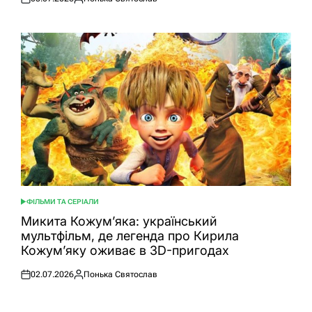
Оприлюднено
Опубліковано
ФІЛЬМИ ТА СЕРІАЛИ
ОПУБЛІКУВАТИ
У
Микита Кожум’яка: український
мультфільм, де легенда про Кирила
Кожум’яку оживає в 3D-пригодах
02.07.2026
Понька Святослав
Оприлюднено
Опубліковано