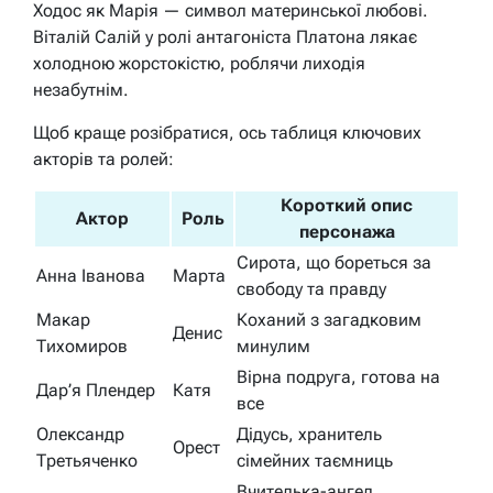
Ходос як Марія — символ материнської любові.
Віталій Салій у ролі антагоніста Платона лякає
холодною жорстокістю, роблячи лиходія
незабутнім.
Щоб краще розібратися, ось таблиця ключових
акторів та ролей:
Короткий опис
Актор
Роль
персонажа
Сирота, що бореться за
Анна Іванова
Марта
свободу та правду
Макар
Коханий з загадковим
Денис
Тихомиров
минулим
Вірна подруга, готова на
Дар’я Плендер
Катя
все
Олександр
Дідусь, хранитель
Орест
Третьяченко
сімейних таємниць
Вчителька-ангел,