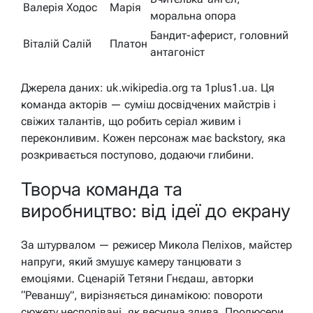
Валерія Ходос
Марія
моральна опора
Бандит-аферист, головний
Віталій Салій
Платон
антагоніст
Джерела даних: uk.wikipedia.org та 1plus1.ua. Ця
команда акторів — суміш досвідчених майстрів і
свіжих талантів, що робить серіал живим і
переконливим. Кожен персонаж має backstory, яка
розкривається поступово, додаючи глибини.
Творча команда та
виробництво: від ідеї до екрану
За штурвалом — режисер Микола Пеліхов, майстер
напруги, який змушує камеру танцювати з
емоціями. Сценарій Тетяни Гнєдаш, авторки
“Реваншу”, вирізняється динамікою: повороти
сюжету несподівані, як весняна злива. Продюсери