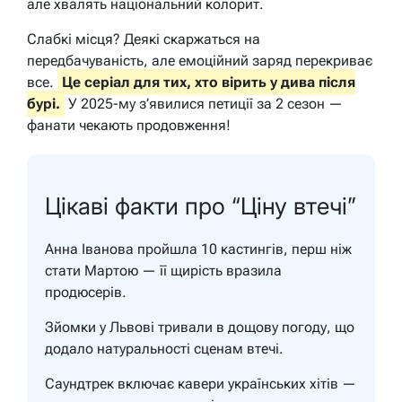
але хвалять національний колорит.
Слабкі місця? Деякі скаржаться на
передбачуваність, але емоційний заряд перекриває
все.
Це серіал для тих, хто вірить у дива після
бурі.
У 2025-му з’явилися петиції за 2 сезон —
фанати чекають продовження!
Цікаві факти про “Ціну втечі”
Анна Іванова пройшла 10 кастингів, перш ніж
стати Мартою — її щирість вразила
продюсерів.
Зйомки у Львові тривали в дощову погоду, що
додало натуральності сценам втечі.
Саундтрек включає кавери українських хітів —