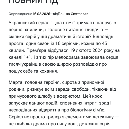
Оприлюднено
16.02.2026
від
Понька Святослав
Український серіал “Ціна втечі” тримає в напрузі з
першої хвилини, і головне питання глядачів —
скільки серій у цій драматичній історії? Відповідь
проста: один сезон із 16 серіями, кожна по 45
хвилин. Прем’єра відбулася 19 лютого 2024 року на
каналі 1+1, і з тих пір мелодрама завоювала серця
тисяч українців своєю щирою розповіддю про
пошук себе та кохання.
Марта, головна героїня, сирота з прийомної
родини, ризикує всім заради свободи, тікаючи від
примусового шлюбу з аферистом. Цей крок
запускає ланцюг подій, сповнених інтриг, зрад і
несподіваних відкриттів про біологічну сім’ю.
Серіал не просто трилер з елементами детективу —
це глибока драма про силу волі, де кожна серія