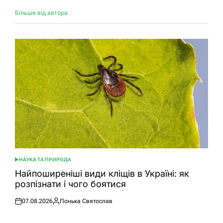
Більше від автора
НАУКА ТА ПРИРОДА
ОПУБЛІКУВАТИ
У
Найпоширеніші види кліщів в Україні: як
розпізнати і чого боятися
07.08.2026
Понька Святослав
Оприлюднено
Опубліковано