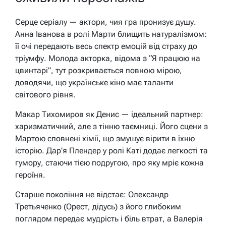
Серце серіалу — актори, чия гра пронизує душу.
Анна Іванова в ролі Марти блищить натуралізмом:
її очі передають весь спектр емоцій від страху до
тріумфу. Молода акторка, відома з “Я працюю на
цвинтарі”, тут розкривається повною мірою,
доводячи, що українське кіно має таланти
світового рівня.
Макар Тихомиров як Денис — ідеальний партнер:
харизматичний, але з тінню таємниці. Його сцени з
Мартою сповнені хімії, що змушує вірити в їхню
історію. Дар’я Плендер у ролі Каті додає легкості та
гумору, стаючи тією подругою, про яку мріє кожна
героїня.
Старше покоління не відстає: Олександр
Третьяченко (Орест, дідусь) з його глибоким
поглядом передає мудрість і біль втрат, а Валерія