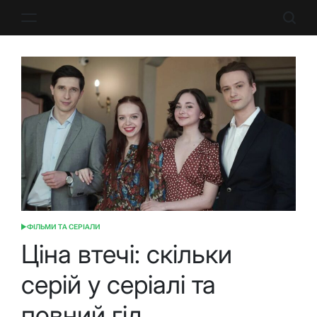
Перейти
до
вмісту
ФІЛЬМИ ТА СЕРІАЛИ
ОПУБЛІКУВАТИ
У
Ціна втечі: скільки
серій у серіалі та
повний гід