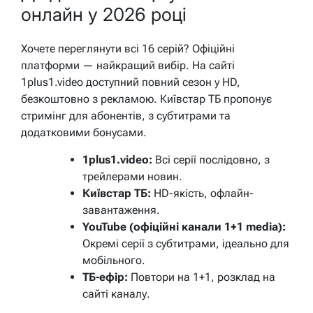
онлайн у 2026 році
Хочете переглянути всі 16 серій? Офіційні
платформи — найкращий вибір. На сайті
1plus1.video доступний повний сезон у HD,
безкоштовно з рекламою. Київстар ТБ пропонує
стримінг для абонентів, з субтитрами та
додатковими бонусами.
1plus1.video:
Всі серії послідовно, з
трейлерами новин.
Київстар ТБ:
HD-якість, офлайн-
завантаження.
YouTube (офіційні канали 1+1 media):
Окремі серії з субтитрами, ідеально для
мобільного.
ТБ-ефір:
Повтори на 1+1, розклад на
сайті каналу.