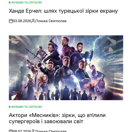
ФІЛЬМИ ТА СЕРІАЛИ
ОПУБЛІКУВАТИ
У
Ханде Ерчел: шлях турецької зірки екрану
03.08.2026
Понька Святослав
Оприлюднено
Опубліковано
ФІЛЬМИ ТА СЕРІАЛИ
ОПУБЛІКУВАТИ
У
Актори «Месників»: зірки, що втілили
супергероїв і завоювали світ
08.07.2026
Понька Святослав