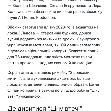
— Віолетта Шевченко, Оксана Безрутченко та Лера
Колегаєва — забезпечили високий рівень зйомок у
студії Art Forms Production.
Зйомки стартували влітку 2023-го, з акцентом на
локації Львова — старовинні будинки, дощові
вулиці додають романтики та драми. Саундтрек з
українськими мотивами, як “Ой у вишневому саду”,
підсилює національний колорит. Бюджет типовий
для ТБ-мелодрами, але якість монтажу та гри
світла вражає — жодних економій на емоціях.
Серіал став адаптацією римейку “З вовками
жити…”, але з українським акцентом: більше
локальних деталей, сильніші жіночі образи. Це не
сліпий копірайт, а свіжий погляд, що робить “Ціну
втечі” унікальною.
Де дивитися “Ціну втечі”