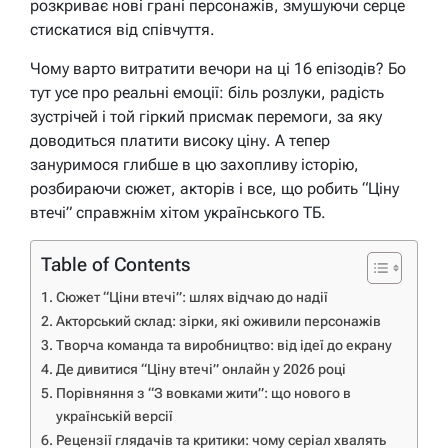
розкриває нові грані персонажів, змушуючи серце
стискатися від співчуття.
Чому варто витратити вечори на ці 16 епізодів? Бо
тут усе про реальні емоції: біль розлуки, радість
зустрічей і той гіркий присмак перемоги, за яку
доводиться платити високу ціну. А тепер
зануримося глибше в цю захопливу історію,
розбираючи сюжет, акторів і все, що робить “Ціну
втечі” справжнім хітом українського ТБ.
Table of Contents
Сюжет “Ціни втечі”: шлях відчаю до надії
Акторський склад: зірки, які оживили персонажів
Творча команда та виробництво: від ідеї до екрану
Де дивитися “Ціну втечі” онлайн у 2026 році
Порівняння з “З вовками жити”: що нового в
українській версії
Рецензії глядачів та критики: чому серіал хвалять