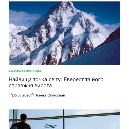
НАУКА ТА ПРИРОДА
ОПУБЛІКУВАТИ
У
Найвища точка світу: Еверест та його
справжня висота
06.08.2026
Понька Святослав
Оприлюднено
Опубліковано