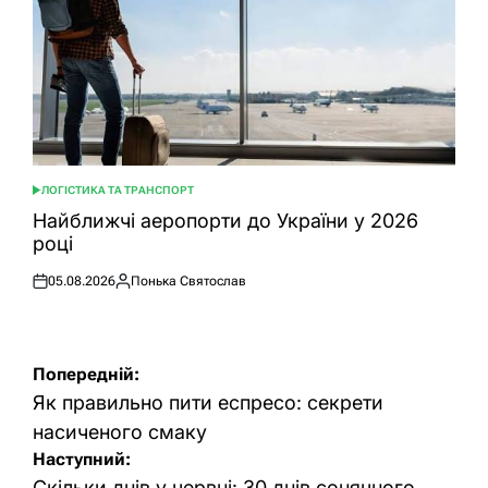
ЛОГІСТИКА ТА ТРАНСПОРТ
ОПУБЛІКУВАТИ
У
Найближчі аеропорти до України у 2026
році
05.08.2026
Понька Святослав
Оприлюднено
Опубліковано
Навігація
Попередній:
записів
Як правильно пити еспресо: секрети
насиченого смаку
Наступний:
Скільки днів у червні: 30 днів сонячного