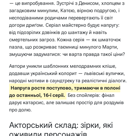
— це випробування. Зустрічі з Денисом, хлопцем з
загадковим минулим, Катєю, вірною подругою, і
несподіваними родичами перевертають її світ
догори дриґом. Серіал майстерно будує напругу:
від підозрілих дзвінків до шантажу й навіть
смертельних загроз. Кожна серія — як шматочок
пазла, що розкриває таємниці минулого Марти,
змушуючи задуматися: чи варта правда такої ціни?
Автори уникли шаблонних мелодрамних кліше,
додавши український колорит — львівські вулички,
народні мотиви в саундтреку та реалістичні діалоги.
Напруга росте поступово, тримаючи в полоні
до останньої, 16-ї серії.
Без спойлерів: фінал
дарує катарсис, але залишає простір для роздумів
про долю.
Акторський склад: зірки, які
оживили персонажів