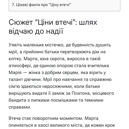
Цікаві факти про “Ціну втечі”
Сюжет “Ціни втечі”: шлях
відчаю до надії
Уявіть маленьке містечко, де буденність душить
мрії, а прийомні батьки перетворюють дім на
клітку. Марта, юна сирота, виросла в такій
атмосфері, де єдиною опорою стала вчителька
Марія — жінка з добрим серцем, яка вірить у
талант дівчини. Мрії про навчання та справжню
сім’ю здаються недосяжними, коли батьки
вирішують видати її заміж за Платона, місцевого
бандита з липкими посмішками та темними
справами.
Втеча стає поворотним моментом. Марта
опиняється в хаосі великого міста, де кожен крок