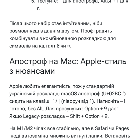
Тестуйте: ` для апострофа, AltGr + г для
ґ.
Після цього набір стає інтуїтивним, ніби
розмовляєш з давнім другом. Профі радять
комбінувати з комбінованою розкладкою для
символів на кшталт ₴ чи ≈.
Апостроф на Mac: Apple-стиль
з нюансами
Apple любить елегантність, тож у стандартній
українській розкладці macOS апостроф (U+02BC ʼ)
сидить на клавіші ` / | (ліворуч від 1). Натисніть – і
готово, без Alt. Для просунутих: Option + 9 дає ’.
Якщо Legacy-розкладка – Shift + Option + 9.
На M1/M2 чіпах все стабільно, але в Safari чи Pages
іноді автозаміна множить вигнуті лапки. Встановіть