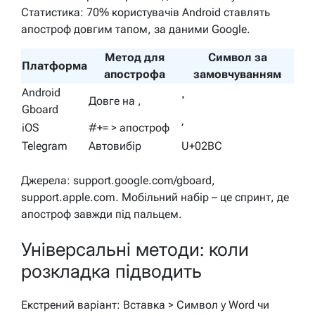
Статистика: 70% користувачів Android ставлять
апостроф довгим тапом, за даними Google.
Метод для
Символ за
Платформа
апострофа
замовчуванням
Android
Довге на ,
ʼ
Gboard
iOS
#+= > апостроф
’
Telegram
Автовибір
U+02BC
Джерела: support.google.com/gboard,
support.apple.com. Мобільний набір – це спринт, де
апостроф завжди під пальцем.
Універсальні методи: коли
розкладка підводить
Екстрений варіант: Вставка > Символ у Word чи