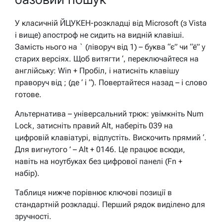
У класичній ЙЦУКЕН-розкладці від Microsoft (з Vista
і вище) апостроф не сидить на видній клавіші.
Замість нього на ` (ліворуч від 1) – буква “є” чи “ё” у
старих версіях. Щоб витягти ‘, переключайтеся на
англійську: Win + Пробіл, і натисніть клавішу
праворуч від ; (де ‘ і “). Повертайтеся назад – і слово
готове.
Альтернатива – універсальний трюк: увімкніть Num
Lock, затисніть правий Alt, наберіть 039 на
цифровій клавіатурі, відпустіть. Вискочить прямий ‘.
Для вигнутого ’ – Alt + 0146. Це працює всюди,
навіть на ноутбуках без цифрової панелі (Fn +
набір).
Таблиця нижче порівнює ключові позиції в
стандартній розкладці. Перший рядок виділено для
зручності.