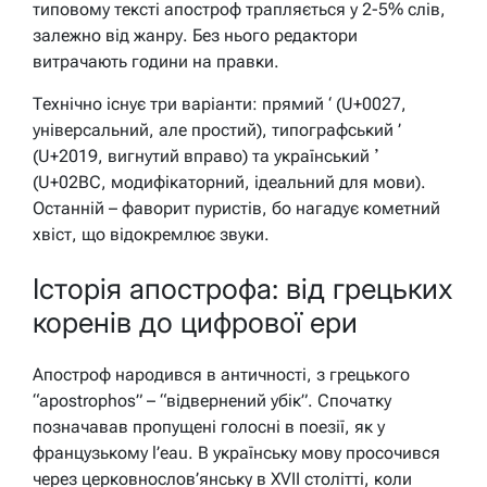
типовому тексті апостроф трапляється у 2-5% слів,
залежно від жанру. Без нього редактори
витрачають години на правки.
Технічно існує три варіанти: прямий ‘ (U+0027,
універсальний, але простий), типографський ’
(U+2019, вигнутий вправо) та український ʼ
(U+02BC, модифікаторний, ідеальний для мови).
Останній – фаворит пуристів, бо нагадує кометний
хвіст, що відокремлює звуки.
Історія апострофа: від грецьких
коренів до цифрової ери
Апостроф народився в античності, з грецького
“apostrophos” – “відвернений убік”. Спочатку
позначавав пропущені голосні в поезії, як у
французькому l’eau. В українську мову просочився
через церковнослов’янську в XVII столітті, коли