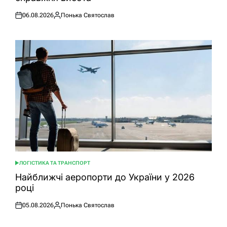
06.08.2026
Понька Святослав
Оприлюднено
Опубліковано
ЛОГІСТИКА ТА ТРАНСПОРТ
ОПУБЛІКУВАТИ
У
Найближчі аеропорти до України у 2026
році
05.08.2026
Понька Святослав
Оприлюднено
Опубліковано