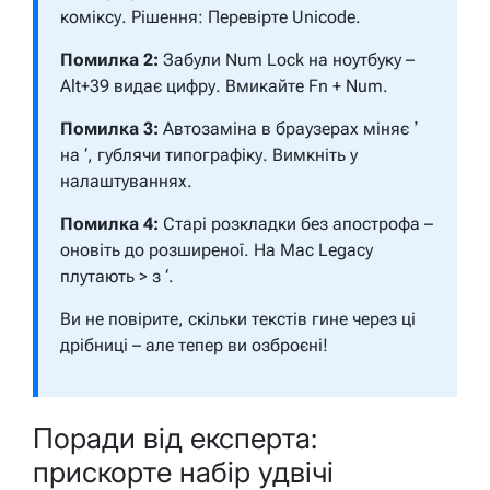
коміксу.
Рішення:
Перевірте Unicode.
Помилка 2:
Забули Num Lock на ноутбуку –
Alt+39 видає цифру.
Вмикайте Fn + Num.
Помилка 3:
Автозаміна в браузерах міняє ʼ
на ‘, гублячи типографіку.
Вимкніть у
налаштуваннях.
Помилка 4:
Старі розкладки без апострофа –
оновіть до розширеної. На Mac Legacy
плутають > з ‘.
Ви не повірите, скільки текстів гине через ці
дрібниці – але тепер ви озброєні!
Поради від експерта:
прискорте набір удвічі