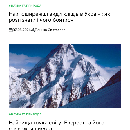
НАУКА ТА ПРИРОДА
ОПУБЛІКУВАТИ
У
Найпоширеніші види кліщів в Україні: як
розпізнати і чого боятися
07.08.2026
Понька Святослав
Оприлюднено
Опубліковано
НАУКА ТА ПРИРОДА
ОПУБЛІКУВАТИ
У
Найвища точка світу: Еверест та його
справжня висота