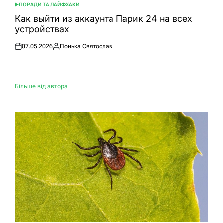
ПОРАДИ ТА ЛАЙФХАКИ
ОПУБЛІКУВАТИ
У
Как выйти из аккаунта Парик 24 на всех
устройствах
07.05.2026
Понька Святослав
Оприлюднено
Опубліковано
Більше від автора