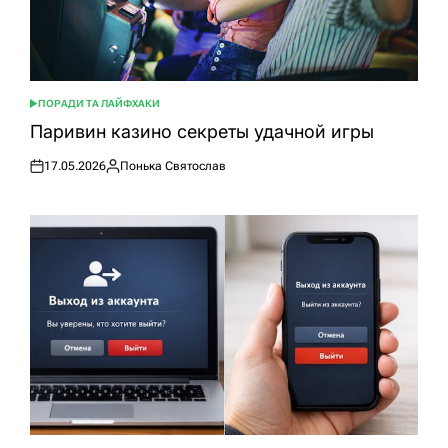
ПОРАДИ ТА ЛАЙФХАКИ
ОПУБЛІКУВАТИ
У
Паривин казино секреты удачной игры
17.05.2026
Понька Святослав
Оприлюднено
Опубліковано