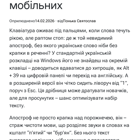
мобільних
Оприлюднено
14.02.2026
від
Понька Святослав
Клавіатура оживає під пальцями, коли слова течуть
рікою, але раптом стоп: де ж той невидимий
апостроф, без якого українське слово ніби без
крапки в реченні? У стандартній українській
розкладці на Windows його не знайдеш на окремій
клавіші – доводиться вдаватися до хитрощів, як Alt
+ 39 на цифровій панелі чи перехід на англійську. А
в розширеній версії він чітко сидить ліворуч від “1”,
поруч з Esc. Ця дрібниця може дратувати новачків,
але для просунутих – шанс оптимізувати набір
тексту.
Апостроф не просто крапка над порожнечею, він –
страж чистоти мови, що розділяє звуки в словах на
кшталт “п’ятий” чи “бур’ян”. Без нього текст