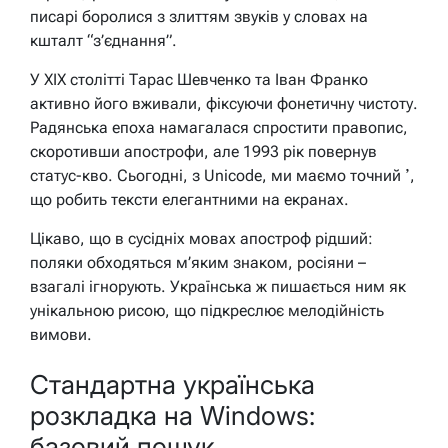
писарі боролися з злиттям звуків у словах на
кшталт “з’єднання”.
У XIX столітті Тарас Шевченко та Іван Франко
активно його вживали, фіксуючи фонетичну чистоту.
Радянська епоха намагалася спростити правопис,
скоротивши апострофи, але 1993 рік повернув
статус-кво. Сьогодні, з Unicode, ми маємо точний ʼ,
що робить тексти елегантними на екранах.
Цікаво, що в сусідніх мовах апостроф рідший:
поляки обходяться м’яким знаком, росіяни –
взагалі ігнорують. Українська ж пишається ним як
унікальною рисою, що підкреслює мелодійність
вимови.
Стандартна українська
розкладка на Windows:
базовий пошук