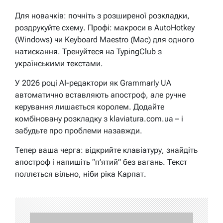
Для новачків: почніть з розширеної розкладки,
роздрукуйте схему. Профі: макроси в AutoHotkey
(Windows) чи Keyboard Maestro (Mac) для одного
натискання. Тренуйтеся на TypingClub з
українськими текстами.
У 2026 році AI-редактори як Grammarly UA
автоматично вставляють апостроф, але ручне
керування лишається королем. Додайте
комбіновану розкладку з klaviatura.com.ua – і
забудьте про проблеми назавжди.
Тепер ваша черга: відкрийте клавіатуру, знайдіть
апостроф і напишіть “п’ятий” без вагань. Текст
поллється вільно, ніби ріка Карпат.