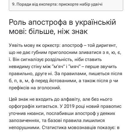
Поради від експерта: прискорте набір удвічі
Роль апострофа в українській
мові: більше, ніж знак
Уявіть мову як оркестр: апостроф – той диригент,
що не дає губним приголосним зливатися з я, ю, є,
ї. Він сигналізує роздільність, ніби ставить
невидиму стіну між “м’яч” і “мяч” – перше звучить
правильно, друге ні. За правилами, пишеться після
б, п, в, м, ф перед йотованими, а також після р чи
префіксів на зголосний.
Цей знак не входить до алфавіту, але без нього
орфографія хитається. У 2019 році новий правопис
уточнив нюанси, послабивши апостроф у деяких
запозиченнях, та базові правила лишилися
непорушними. Статистика мовознавців показує: в