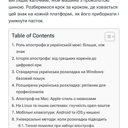
виглядає калічним, ніби машина з проколотою
шиною. Розберемося крок за кроком, де ховається
цей знак на кожній платформі, як його приборкати і
уникнути пасток.
Table of Contents
Роль апострофа в українській мові: більше, ніж
знак
Історія апострофа: від грецьких коренів до
цифрової ери
Стандартна українська розкладка на Windows:
базовий пошук
Розширена українська розкладка: рятівник для
професіоналів
Апостроф на Mac: Apple-стиль з нюансами
На Linux та інших системах: гнучкість open-source
Мобільні клавіатури: Android та iOS у кишені
Універсальні методи: коли розкладка підводить
Типові помилки при наборі апострофа