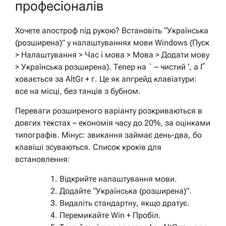
професіоналів
Хочете апостроф під рукою? Встановіть “Українська
(розширена)” у налаштуваннях мови Windows (Пуск
> Налаштування > Час і мова > Мова > Додати мову
> Українська розширена). Тепер на ` – чистий ‘, а Ґ
ховається за AltGr + г. Це як апгрейд клавіатури:
все на місці, без танців з бубном.
Переваги розширеного варіанту розкриваються в
довгих текстах – економія часу до 20%, за оцінками
типографів. Мінус: звикання займає день-два, бо
клавіші зсуваються. Список кроків для
встановлення:
Відкрийте налаштування мови.
Додайте “Українська (розширена)”.
Видаліть стандартну, якщо дратує.
Перемикайте Win + Пробіл.