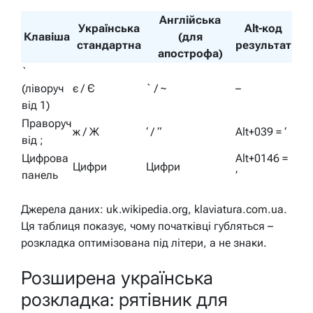
Англійська
Українська
Alt-код
Клавіша
(для
стандартна
результат
апострофа)
`
(ліворуч
є / Є
` / ~
–
від 1)
Праворуч
ж / Ж
‘ / “
Alt+039 = ‘
від ;
Цифрова
Alt+0146 =
Цифри
Цифри
панель
’
Джерела даних: uk.wikipedia.org, klaviatura.com.ua.
Ця таблиця показує, чому початківці губляться –
розкладка оптимізована під літери, а не знаки.
Розширена українська
розкладка: рятівник для