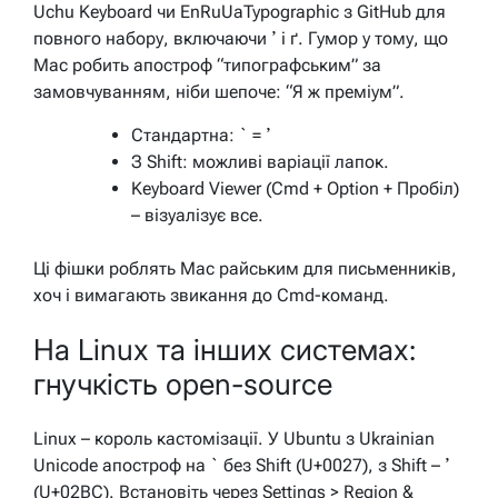
Uchu Keyboard чи EnRuUaTypographic з GitHub для
повного набору, включаючи ʼ і ґ. Гумор у тому, що
Mac робить апостроф “типографським” за
замовчуванням, ніби шепоче: “Я ж преміум”.
Стандартна: ` = ʼ
З Shift: можливі варіації лапок.
Keyboard Viewer (Cmd + Option + Пробіл)
– візуалізує все.
Ці фішки роблять Mac райським для письменників,
хоч і вимагають звикання до Cmd-команд.
На Linux та інших системах:
гнучкість open-source
Linux – король кастомізації. У Ubuntu з Ukrainian
Unicode апостроф на ` без Shift (U+0027), з Shift – ʼ
(U+02BC). Встановіть через Settings > Region &