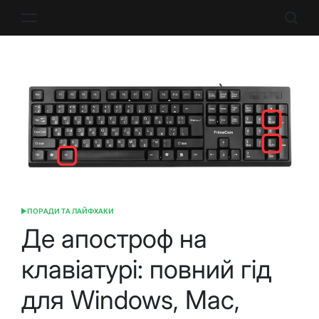
Перейти
до
вмісту
ПОРАДИ ТА ЛАЙФХАКИ
ОПУБЛІКУВАТИ
У
Де апостроф на
клавіатурі: повний гід
для Windows, Mac,