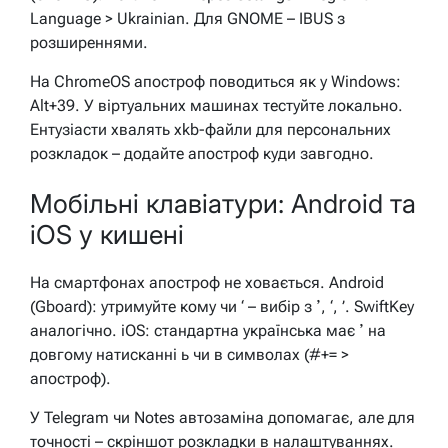
Language > Ukrainian. Для GNOME – IBUS з
розширеннями.
На ChromeOS апостроф поводиться як у Windows:
Alt+39. У віртуальних машинах тестуйте локально.
Ентузіасти хвалять xkb-файли для персональних
розкладок – додайте апостроф куди завгодно.
Мобільні клавіатури: Android та
iOS у кишені
На смартфонах апостроф не ховається. Android
(Gboard): утримуйте кому чи ‘ – вибір з ʼ, ‘, ’. SwiftKey
аналогічно. iOS: стандартна українська має ʼ на
довгому натисканні ь чи в символах (#+= >
апостроф).
У Telegram чи Notes автозаміна допомагає, але для
точності – скріншот розкладки в налаштуваннях.