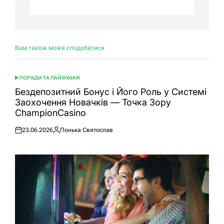
Вам також може сподобатися
ПОРАДИ ТА ЛАЙФХАКИ
ОПУБЛІКУВАТИ
У
Бездепозитний Бонус і Його Роль у Системі
Заохочення Новачків — Точка Зору
ChampionCasino
23.06.2026
Понька Святослав
Оприлюднено
Опубліковано