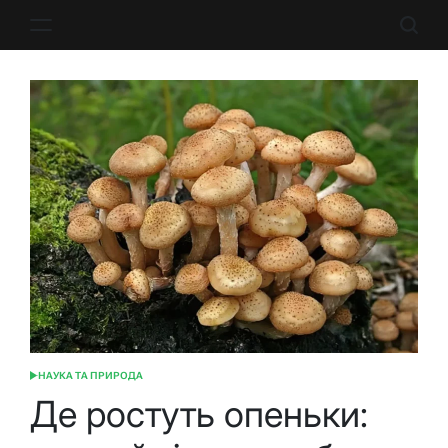
Перейти
до
вмісту
НАУКА ТА ПРИРОДА
ОПУБЛІКУВАТИ
У
Де ростуть опеньки: