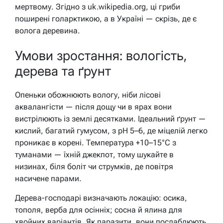
мертвому. Згідно з uk.wikipedia.org, ці гриби
поширені голарктикою, а в Україні — скрізь, де є
волога деревина.
Умови зростання: вологість,
дерева та ґрунт
Опеньки обожнюють вологу, ніби лісові
аквалангісти — після дощу чи в ярах вони
вистрілюють із землі десятками. Ідеальний ґрунт —
кислий, багатий гумусом, з pH 5–6, де міцелій легко
проникає в корені. Температура +10–15°C з
туманами — їхній джекпот, тому шукайте в
низинах, біля боліт чи струмків, де повітря
насичене парами.
Дерева-господарі визначають локацію: осика,
тополя, верба для осінніх; сосна й ялина для
хвойних варіантів. Як паразити, вони послаблюють