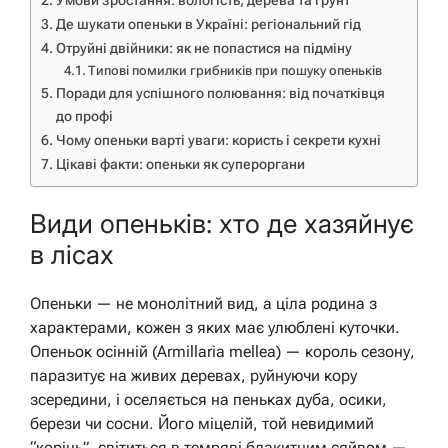
Умови зростання: вологість, дерева та ґрунт
Де шукати опеньки в Україні: регіональний гід
Отруйні двійники: як не попастися на підміну
Типові помилки грибників при пошуку опеньків
Поради для успішного полювання: від початківця
до профі
Чому опеньки варті уваги: користь і секрети кухні
Цікаві факти: опеньки як супероргани
Види опеньків: хто де хазяйнує
в лісах
Опеньки — не монолітний вид, а ціла родина з
характерами, кожен з яких має улюблені куточки.
Опеньок осінній (Armillaria mellea) — король сезону,
паразитує на живих деревах, руйнуючи кору
зсередини, і оселяється на пеньках дуба, осики,
берези чи сосни. Його міцелій, той невидимий
“корінь”, світиться в темряві блакитним сяйвом —