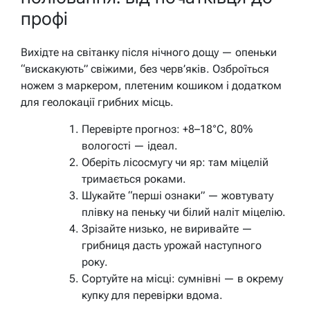
профі
Вихідте на світанку після нічного дощу — опеньки
“вискакують” свіжими, без черв’яків. Озброїться
ножем з маркером, плетеним кошиком і додатком
для геолокації грибних місць.
Перевірте прогноз: +8–18°C, 80%
вологості — ідеал.
Оберіть лісосмугу чи яр: там міцелій
тримається роками.
Шукайте “перші ознаки” — жовтувату
плівку на пеньку чи білий наліт міцелію.
Зрізайте низько, не виривайте —
грибниця дасть урожай наступного
року.
Сортуйте на місці: сумнівні — в окрему
купку для перевірки вдома.