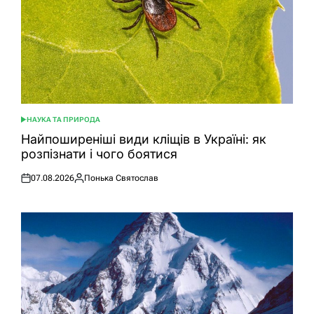
НАУКА ТА ПРИРОДА
ОПУБЛІКУВАТИ
У
Найпоширеніші види кліщів в Україні: як
розпізнати і чого боятися
07.08.2026
Понька Святослав
Оприлюднено
Опубліковано