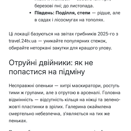
березові пні; до листопада.
Південь: Поділля, степи
— рідше, але
в садах і лісосмугах на тополях.
Ці локації базуються на звітах грибників 2025-го з
travel.24tv.ua — уникайте популярних стежок,
обирайте неторкані закутки для кращого улову.
Отруйні двійники: як не
попастися на підміну
Несправжні опеньки — хитрі маскиратори, ростуть
тими ж групами, але з отрутою в арсеналі. Головна
відмінність — відсутність кільця на ніжці та зелено-
жовті пластинки в зрілих. Галерина окаймлена
смертельно небезпечна, з’являється на тих же
пеньках.