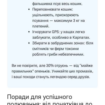
фальшивка псує весь кошик.
Переповнювати кошик:
ущільнюють, прискорюють
псування — максимум 3 кг на
плетений.
Ігнорувати GPS: у хащах легко
заблукати, особливо в Карпатах.
Збирати в забруднених зонах: біля
смітників чи ферм токсини
роблять гриби небезпечними.
Ви не повірите, але 30% отруєнь — від “майже
правильних” опеньків. Уникайте цих промахів,
і ваші походи стануть легендою серед друзів.
Поради для успішного
полювання: від початківця до