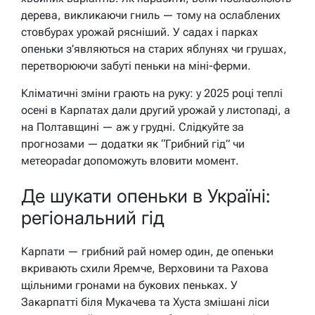
дерева, викликаючи гниль — тому на ослаблених
стовбурах урожай рясніший. У садах і парках
опеньки з’являються на старих яблунях чи грушах,
перетворюючи забуті пеньки на міні-ферми.
Кліматичні зміни грають на руку: у 2025 році теплі
осені в Карпатах дали другий урожай у листопаді, а
на Полтавщині — аж у грудні. Слідкуйте за
прогнозами — додатки як “Грибний гід” чи
метеорadar допоможуть вловити момент.
Де шукати опеньки в Україні:
регіональний гід
Карпати — грибний рай номер один, де опеньки
вкривають схили Яремче, Верховини та Рахова
щільними гронами на букових пеньках. У
Закарпатті біля Мукачева та Хуста змішані ліси