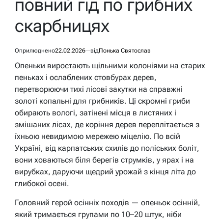
повний гід по грибних
скарбницях
Оприлюднено
22.02.2026
від
Понька Святослав
Опеньки виростають щільними колоніями на старих
пеньках і ослаблених стовбурах дерев,
перетворюючи тихі лісові закутки на справжні
золоті копальні для грибників. Ці скромні гриби
обирають вологі, затінені місця в листяних і
змішаних лісах, де коріння дерев переплітається з
їхньою невидимою мережею міцелію. По всій
Україні, від карпатських схилів до поліських боліт,
вони ховаються біля берегів струмків, у ярах і на
вирубках, даруючи щедрий урожай з кінця літа до
глибокої осені.
Головний герой осінніх походів — опеньок осінній,
який тримається групами по 10–20 штук, ніби