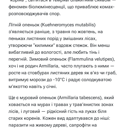
феномен біолюмінесценції, що приваблює комах-
розповсюджувачів спор.
Літній опеньок (Kuehneromyces mutabilis)
з’являється раніше, з травня по жовтень, на
пеньках листяних порід у змішаних лісах,
утворюючи “килимки” вздовж стежок. Він менш
вибагливий до вологості, але любить тінь і
перегній. Зимовий опеньок (Flammulina velutipes),
хоч і не родич Armillaria, часто плутають з ними —
росте на стовбурах листяних дерев як в’яз чи граб,
витримує морози до -10°C і радує солодкуватою
м’якоттю навіть у січні.
Ще є муровий опеньок (Armillaria tabescens), який
ховається на мурах і травах у трав’янистих зонах
лісів, і луговий — рідкісний гість на луках біля
старих коренів. Кожен вид адаптувався до ніші:
паразити на живому дереві, сапрофіти на