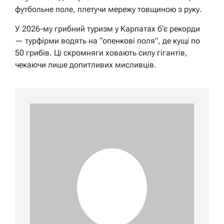
футбольне поле, плетучи мережу товщиною з руку.
У 2026-му грибний туризм у Карпатах б’є рекорди
— турфірми водять на “опенкові поля”, де кущі по
50 грибів. Ці скромняги ховають силу гігантів,
чекаючи лише допитливих мисливців.