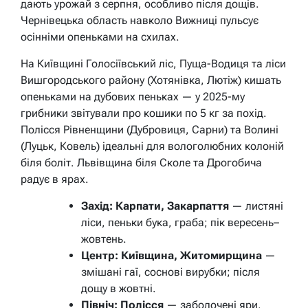
дають урожай з серпня, особливо після дощів.
Чернівецька область навколо Вижниці пульсує
осінніми опеньками на схилах.
На Київщині Голосіївський ліс, Пуща-Водиця та ліси
Вишгородського району (Хотянівка, Лютіж) кишать
опеньками на дубових пеньках — у 2025-му
грибники звітували про кошики по 5 кг за похід.
Полісся Рівненщини (Дубровиця, Сарни) та Волині
(Луцьк, Ковель) ідеальні для вологолюбних колоній
біля боліт. Львівщина біля Сколе та Дрогобича
радує в ярах.
Захід: Карпати, Закарпаття
— листяні
ліси, пеньки бука, граба; пік вересень–
жовтень.
Центр: Київщина, Житомирщина
—
змішані гаї, соснові вирубки; після
дощу в жовтні.
Північ: Полісся
— заболочені яри,