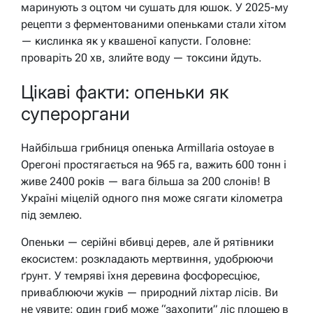
маринують з оцтом чи сушать для юшок. У 2025-му
рецепти з ферментованими опеньками стали хітом
— кислинка як у квашеної капусти. Головне:
проваріть 20 хв, злийте воду — токсини йдуть.
Цікаві факти: опеньки як
супероргани
Найбільша грибниця опенька Armillaria ostoyae в
Орегоні простягається на 965 га, важить 600 тонн і
живе 2400 років — вага більша за 200 слонів! В
Україні міцелій одного пня може сягати кілометра
під землею.
Опеньки — серійні вбивці дерев, але й рятівники
екосистем: розкладають мертвиння, удобрюючи
ґрунт. У темряві їхня деревина фосфоресціює,
приваблюючи жуків — природний ліхтар лісів. Ви
не уявите: один гриб може “захопити” ліс площею в