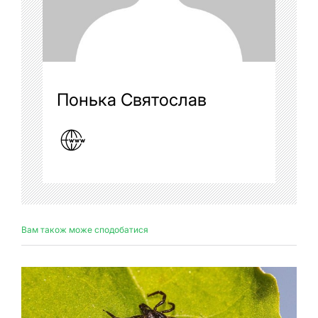
Понька Святослав
Вам також може сподобатися