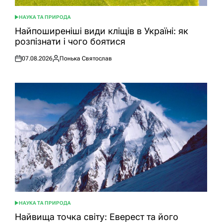
НАУКА ТА ПРИРОДА
ОПУБЛІКУВАТИ
У
Найпоширеніші види кліщів в Україні: як
розпізнати і чого боятися
07.08.2026
Понька Святослав
Оприлюднено
Опубліковано
НАУКА ТА ПРИРОДА
ОПУБЛІКУВАТИ
У
Найвища точка світу: Еверест та його