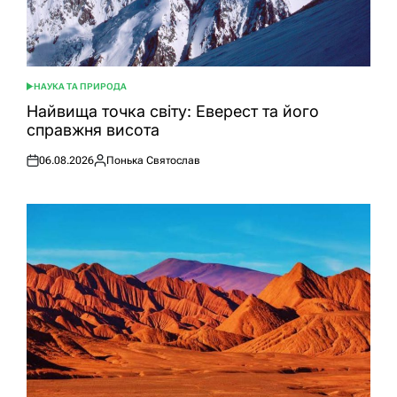
НАУКА ТА ПРИРОДА
ОПУБЛІКУВАТИ
У
Найвища точка світу: Еверест та його
справжня висота
06.08.2026
Понька Святослав
Оприлюднено
Опубліковано