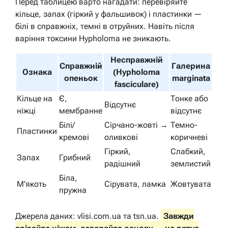
Перед таблицею варто нагадати: перевіряйте
кільце, запах (гіркий у фальшивок) і пластинки —
білі в справжніх, темні в отруйних. Навіть після
варіння токсини Hypholoma не зникають.
Несправжній
Справжній
Галерина
Ознака
(Hypholoma
опеньок
marginata
fasciculare)
Кільце на
Є,
Тонке або
Відсутнє
ніжці
мембранне
відсутнє
Білі/
Сірчано-жовті →
Темно-
Пластинки
кремові
оливкові
коричневі
Гіркий,
Слабкий,
Запах
Грибний
радішний
землистий
Біла,
М’якоть
Сірувата, ламка
Жовтувата
пружна
Джерела даних: vlisi.com.ua та tsn.ua.
Завжди