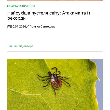
НАУКА ТА ПРИРОДА
ОПУБЛІКУВАТИ
У
Найсухіша пустеля світу: Атакама та її
рекорди
30.07.2026
Понька Святослав
Оприлюднено
Опубліковано
Більше від автора