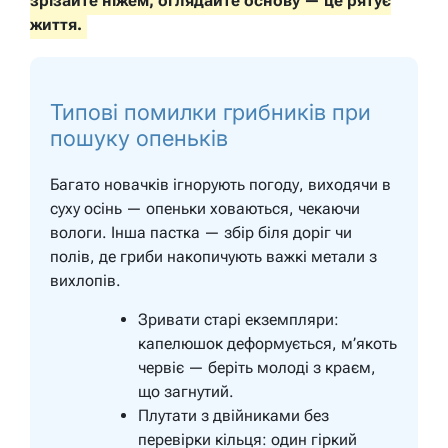
зрізайте ніжем, оглядайте основу — це рятує
життя.
Типові помилки грибників при
пошуку опеньків
Багато новачків ігнорують погоду, виходячи в
суху осінь — опеньки ховаються, чекаючи
вологи. Інша пастка — збір біля доріг чи
полів, де гриби накопичують важкі метали з
вихлопів.
Зривати старі екземпляри:
капелюшок деформується, м’якоть
червіє — беріть молоді з краєм,
що загнутий.
Плутати з двійниками без
перевірки кільця: один гіркий