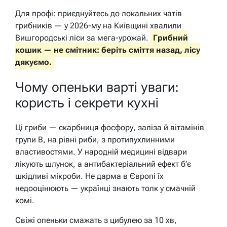
Для профі: приєднуйтесь до локальних чатів
грибників — у 2026-му на Київщині хвалили
Вишгородські ліси за мега-урожай.
Грибний
кошик — не смітник: беріть сміття назад, лісу
дякуємо.
Чому опеньки варті уваги:
користь і секрети кухні
Ці гриби — скарбниця фосфору, заліза й вітамінів
групи B, на рівні риби, з протипухлинними
властивостями. У народній медицині відвари
лікують шлунок, а антибактеріальний ефект б’є
шкідливі мікроби. Не дарма в Європі їх
недооцінюють — українці знають толк у смачній
комі.
Свіжі опеньки смажать з цибулею за 10 хв,