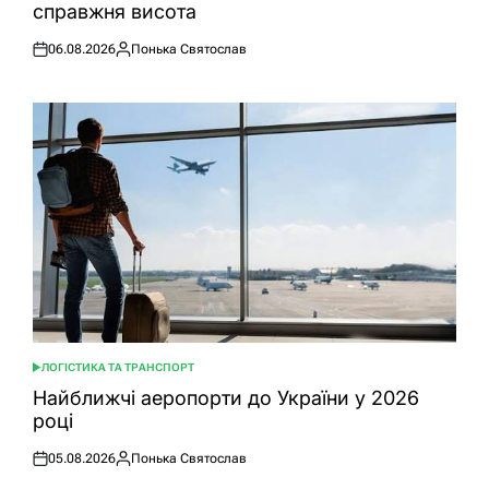
справжня висота
06.08.2026
Понька Святослав
Оприлюднено
Опубліковано
ЛОГІСТИКА ТА ТРАНСПОРТ
ОПУБЛІКУВАТИ
У
Найближчі аеропорти до України у 2026
році
05.08.2026
Понька Святослав
Оприлюднено
Опубліковано