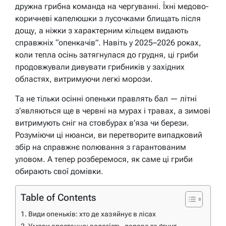
дружна грибна команда на чергуванні. Їхні медово-
коричневі капелюшки з лусочками блищать після
дощу, а ніжки з характерним кільцем видають
справжніх “опенкачів”. Навіть у 2025–2026 роках,
коли тепла осінь затягнулася до грудня, ці гриби
продовжували дивувати грибників у західних
областях, витримуючи легкі морози.
Та не тільки осінні опеньки правлять бал — літні
з’являються ще в червні на мурах і травах, а зимові
витримують сніг на стовбурах в’яза чи берези.
Розуміючи ці нюанси, ви перетворите випадковий
збір на справжнє полювання з гарантованим
уловом. А тепер розберемося, як саме ці гриби
обирають свої домівки.
Table of Contents
Види опеньків: хто де хазяйнує в лісах