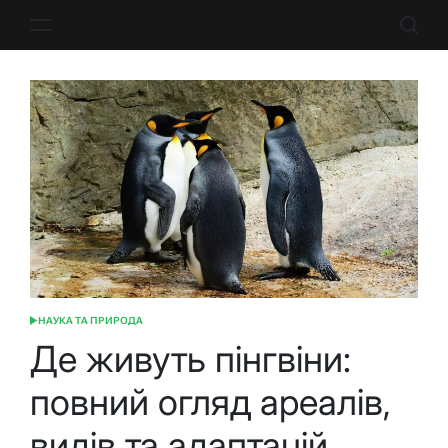
Перейти
до
вмісту
НАУКА ТА ПРИРОДА
ОПУБЛІКУВАТИ
У
Де живуть пінгвіни:
повний огляд ареалів,
видів та адаптацій