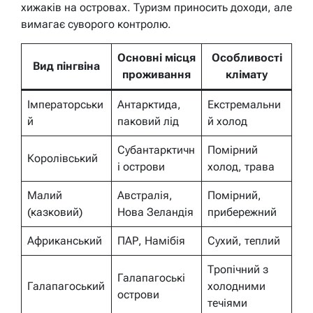
хижаків на островах. Туризм приносить доходи, але
вимагає суворого контролю.
Основні місця
Особливості
Вид пінгвіна
проживання
клімату
Імператорськи
Антарктида,
Екстремальни
й
паковий лід
й холод
Субантарктичн
Помірний
Королівський
і острови
холод, трава
Малий
Австралія,
Помірний,
(казковий)
Нова Зеландія
прибережний
Африканський
ПАР, Намібія
Сухий, теплий
Тропічний з
Галапагоські
Галапагоський
холодними
острови
течіями