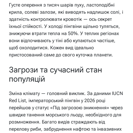
Густе оперення з тисяч шарів пуху, ластоподібні
крила, солеві залози, які виводять надлишок солі, і
здатність контролювати кровотік — ось секрет
їхньої стійкості. У холоді пінгвіни щільно туляться,
знижуючи втрати тепла на 50%. У теплих регіонах
вони відпочивають у тіні або купаються частіше,
щоб охолодитися. Кожен вид ідеально
пристосований саме до свого куточка планети.
Загрози та сучасний стан
популяцій
Зміна клімату — головний виклик. За даними IUCN
Red List, імператорський пінгвін у 2026 році
перейшов у статус «Під загрозою зникнення» через
швидке танення морського льоду, необхідного для
розмноження. Багато видів страждають від
перелову риби, забруднення нафтою та інвазивних