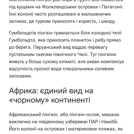
під кущами на Фолклендських островах і Патагонії.
Їхні колонії часто розташовані в мальовничих
затоках, де туризм приносить і користь, і шкоду.
Гумбольдтів пінгвін тримається біля холодної течії
Гумбольдта, яка приносить планктон і рибу прямо
до берега. Перуанський вид віддає перевагу
пустельним скелям північного Чилі. Тут пінгвіни
живуть у більш сухому кліматі, але океан компенсує
відсутність прісної води спеціальними солевим
залозами.
Африка: єдиний вид на
«чорному» континенті
Африканський пінгвін, або пінгвін-ослик, мешкає
виключно на південному узбережжі ПАР і Намібії.
Його колонії на островах і материкових пляжах, як