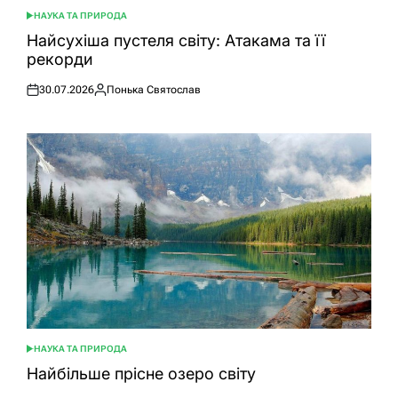
НАУКА ТА ПРИРОДА
ОПУБЛІКУВАТИ
У
Найсухіша пустеля світу: Атакама та її
рекорди
30.07.2026
Понька Святослав
Оприлюднено
Опубліковано
НАУКА ТА ПРИРОДА
ОПУБЛІКУВАТИ
У
Найбільше прісне озеро світу