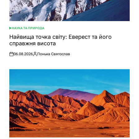
НАУКА ТА ПРИРОДА
ОПУБЛІКУВАТИ
У
Найвища точка світу: Еверест та його
справжня висота
06.08.2026
Понька Святослав
Оприлюднено
Опубліковано