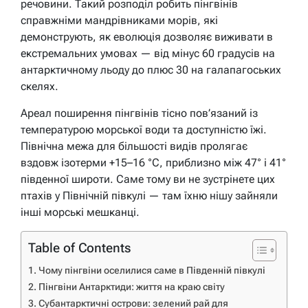
речовини. Такий розподіл робить пінгвінів
справжніми мандрівниками морів, які
демонструють, як еволюція дозволяє виживати в
екстремальних умовах — від мінус 60 градусів на
антарктичному льоду до плюс 30 на галапагоських
скелях.
Ареал поширення пінгвінів тісно пов’язаний із
температурою морської води та доступністю їжі.
Північна межа для більшості видів пролягає
вздовж ізотерми +15–16 °C, приблизно між 47° і 41°
південної широти. Саме тому ви не зустрінете цих
птахів у Північній півкулі — там їхню нішу зайняли
інші морські мешканці.
Table of Contents
Чому пінгвіни оселилися саме в Південній півкулі
Пінгвіни Антарктиди: життя на краю світу
Субантарктичні острови: зелений рай для