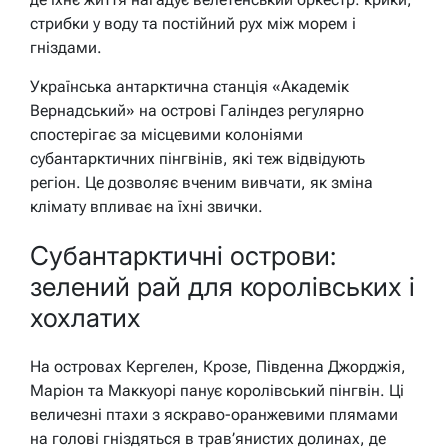
стрибки у воду та постійний рух між морем і
гніздами.
Українська антарктична станція «Академік
Вернадський» на острові Галіндез регулярно
спостерігає за місцевими колоніями
субантарктичних пінгвінів, які теж відвідують
регіон. Це дозволяє вченим вивчати, як зміна
клімату впливає на їхні звички.
Субантарктичні острови:
зелений рай для королівських і
хохлатих
На островах Кергелен, Крозе, Південна Джорджія,
Маріон та Маккуорі панує королівський пінгвін. Ці
величезні птахи з яскраво-оранжевими плямами
на голові гніздяться в трав’янистих долинах, де