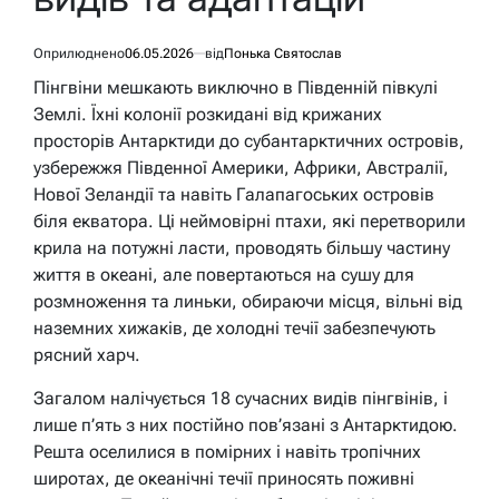
Оприлюднено
06.05.2026
від
Понька Святослав
Пінгвіни мешкають виключно в Південній півкулі
Землі. Їхні колонії розкидані від крижаних
просторів Антарктиди до субантарктичних островів,
узбережжя Південної Америки, Африки, Австралії,
Нової Зеландії та навіть Галапагоських островів
біля екватора. Ці неймовірні птахи, які перетворили
крила на потужні ласти, проводять більшу частину
життя в океані, але повертаються на сушу для
розмноження та линьки, обираючи місця, вільні від
наземних хижаків, де холодні течії забезпечують
рясний харч.
Загалом налічується 18 сучасних видів пінгвінів, і
лише п’ять з них постійно пов’язані з Антарктидою.
Решта оселилися в помірних і навіть тропічних
широтах, де океанічні течії приносять поживні