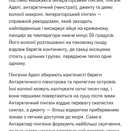
постійно мешкають імператорський пінгвін, пінгвін
Аделі, антарктичний (чинстрап), дженту та деякі
колонії макроні. Імператорський пінгвін —
справжній рекордсмен, який заходить
найпівденніше і висиджує яйця на крижаному
панцирі за температури нижче мінус 50 градусів.
Його колонії розташовані на паковому льоду
вздовж берегів континенту, де самці місяцями
стоять у щільних групах, передаючи тепло одне
одному.
Пінгвіни Аделі обирають кам’янисті береги
Антарктичного півострова та прилеглих островів.
Їхні колонії можуть налічувати сотні тисяч пар, і
вони першими повертаються на сушу після зими.
Антарктичний пінгвін віддає перевагу скелястих
схилах, а дженту — більш відкритим прибережним
зонам з легким доступом до моря. Саме в
Антарктиді пінгвіни формують найбільші скупчення,
де їхнє життя нагадує велетенський оркестр: крики,