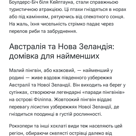
Боулдерс-Біч біля Кейптауна, стали справжньою
туристичною атракцією. Ці птахи гніздяться в норах
або під камінням, рятуючись від спекотного сонця.
На жаль, їхня чисельність стрімко падає через
перелов риби та забруднення.
Австралія та Нова Зеландія:
домівка для найменших
Малий пінгвін, або казковий, — найменший у
родині — живе вздовж південного узбережжя
Австралії та Нової Зеландії. Він виходить на берег у
сутінках, створюючи легендарні «паради пінгвінів»
на острові Філіппа. Жовтоокий пінгвін віддає
перевагу лісистих узбережжях Нової Зеландії, де
гніздиться поодинці в густій рослинності.
Рокхопери та інші хохлаті види теж населяють цей
регіон, обираючи скелясті острівці далеко від