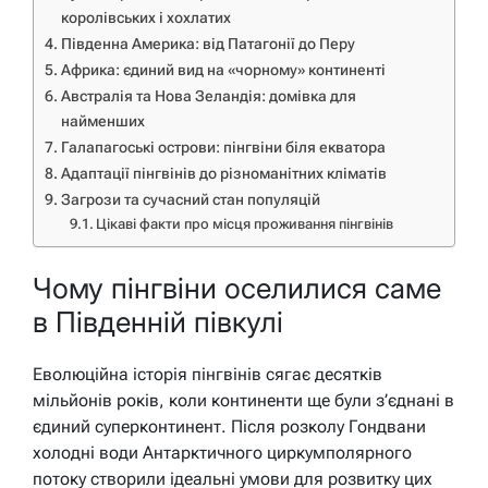
королівських і хохлатих
Південна Америка: від Патагонії до Перу
Африка: єдиний вид на «чорному» континенті
Австралія та Нова Зеландія: домівка для
найменших
Галапагоські острови: пінгвіни біля екватора
Адаптації пінгвінів до різноманітних кліматів
Загрози та сучасний стан популяцій
Цікаві факти про місця проживання пінгвінів
Чому пінгвіни оселилися саме
в Південній півкулі
Еволюційна історія пінгвінів сягає десятків
мільйонів років, коли континенти ще були з’єднані в
єдиний суперконтинент. Після розколу Гондвани
холодні води Антарктичного циркумполярного
потоку створили ідеальні умови для розвитку цих