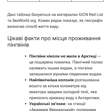
Дані таблиці базуються на матеріалах IUCN Red List
та SeaWorld.org. Кожен рядок показує, як географія
визначає спосіб життя виду.
Цікаві факти про місця проживання
пінгвінів
Пінгвіни ніколи не жили в Арктиці
—
це поширена помилка. Північний полюс
належить іншим видам, а пінгвіни
залишилися вірними південним водам.
Найпівнічніша колонія
розташована
всього за кілька кілометрів від
екватора завдяки холодній течії, яка
приносить крижану воду з Антарктики.
Українські зв’язки
: на станції
«Академік Вернадський» полярники