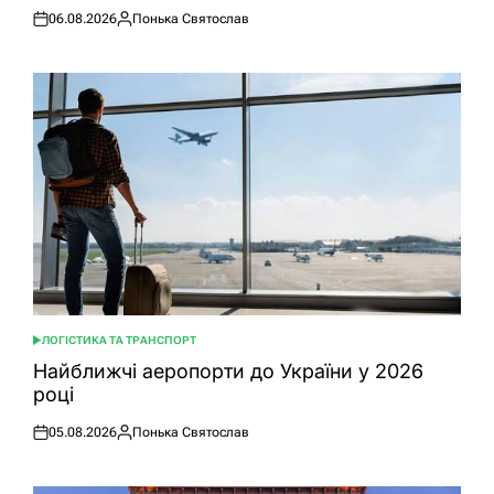
06.08.2026
Понька Святослав
Оприлюднено
Опубліковано
ЛОГІСТИКА ТА ТРАНСПОРТ
ОПУБЛІКУВАТИ
У
Найближчі аеропорти до України у 2026
році
05.08.2026
Понька Святослав
Оприлюднено
Опубліковано