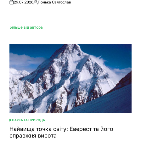
29.07.2026
Понька Святослав
Оприлюднено
Опубліковано
Більше від автора
НАУКА ТА ПРИРОДА
ОПУБЛІКУВАТИ
У
Найвища точка світу: Еверест та його
справжня висота