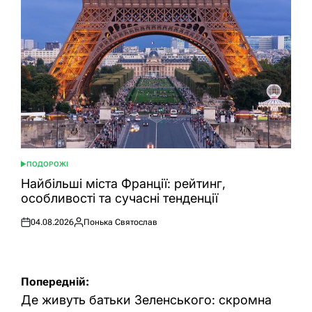
ПОДОРОЖІ
ОПУБЛІКУВАТИ
У
Найбільші міста Франції: рейтинг,
особливості та сучасні тенденції
04.08.2026
Понька Святослав
Оприлюднено
Опубліковано
Навігація
Попередній:
записів
Де живуть батьки Зеленського: скромна