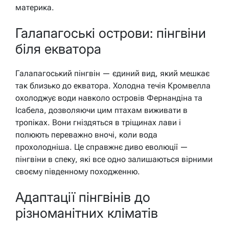
материка.
Галапагоські острови: пінгвіни
біля екватора
Галапагоський пінгвін — єдиний вид, який мешкає
так близько до екватора. Холодна течія Кромвелла
охолоджує води навколо островів Фернандіна та
Ісабела, дозволяючи цим птахам виживати в
тропіках. Вони гніздяться в тріщинах лави і
полюють переважно вночі, коли вода
прохолодніша. Це справжнє диво еволюції —
пінгвіни в спеку, які все одно залишаються вірними
своєму південному походженню.
Адаптації пінгвінів до
різноманітних кліматів