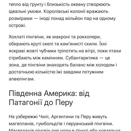
тепло від ґрунту і близькість океану створюють
ідеальні умови. Королівські колонії вражають
розмірами — іноді понад мільйон пар на одному
острові.
Хохлаті пінгвіни, як макроні та рокхопери,
обирають круті скелі та кам’янисті схили. Їхні
яскраві жовті чубчики тріпотять на вітрі, поки птахи
стрибають між камінням. Субантарктика — це
зона, де пінгвіни знаходять баланс між холодом і
достатньою кількістю їжі завдяки потужним
апвелінгам.
Південна Америка: від
Патагонії до Перу
На узбережжі Чилі, Аргентини та Перу живуть
магелланів, гумбольдтів і перуанський пінгвіни.
Магелланів пінгвін риє нори в ґрунті або ховається