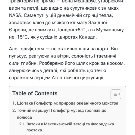
траєкторія не пряма — вона меандрує, утворюючи
вири та петлі, що видно на супутникових знімках
NASA. Саме тут, у цій динамічній стрічці тепла,
ховається ключ до м’якого клімату Західної
Європи, де взимку в Лондоні +8°C, а в Мурманську
не -15°C, як у сусідніх широтах Канади.
Але Гольфстрім — не статична лінія на карті. Він
пульсує, реагуючи на вітри, солоність і таємничі
сили глибин. Розберемо його шлях крок за кроком,
занурюючись у деталі, які роблять цю течію
справжнім серцем Атлантичної циркуляції.
Table of Contents
Що таке Гольфстрім: природа океанічного монстра
Точний маршрут Гольфстріму: від тропіків до
полюса
Витоки в Мексиканській затоці та Флоридська
протока