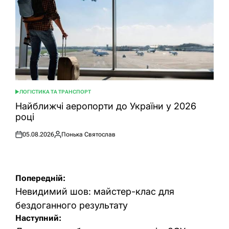
ЛОГІСТИКА ТА ТРАНСПОРТ
ОПУБЛІКУВАТИ
У
Найближчі аеропорти до України у 2026
році
05.08.2026
Понька Святослав
Оприлюднено
Опубліковано
Навігація
Попередній:
записів
Невидимий шов: майстер-клас для
бездоганного результату
Наступний: