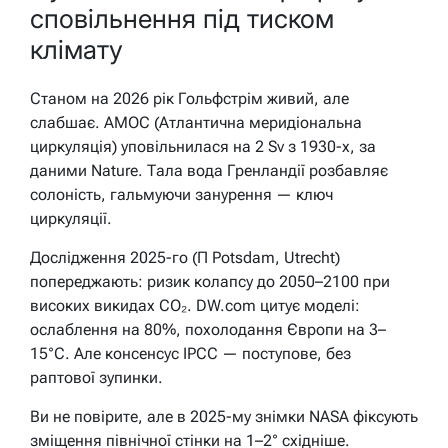
сповільнення під тиском
клімату
Станом на 2026 рік Гольфстрім живий, але
слабшає. AMOC (Атлантична меридіональна
циркуляція) уповільнилася на 2 Sv з 1930-х, за
даними Nature. Тала вода Гренландії розбавляє
солоність, гальмуючи занурення — ключ
циркуляції.
Дослідження 2025-го (П Potsdam, Utrecht)
попереджають: ризик колапсу до 2050–2100 при
високих викидах CO₂. DW.com цитує моделі:
ослаблення на 80%, похолодання Європи на 3–
15°C. Але консенсус IPCC — поступове, без
раптової зупинки.
Ви не повірите, але в 2025-му знімки NASA фіксують
зміщення північної стінки на 1–2° східніше.