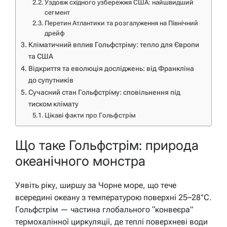
Уздовж східного узбережжя США: найшвидший
сегмент
Перетин Атлантики та розгалуження на Північний
дрейф
Кліматичний вплив Гольфстріму: тепло для Європи
та США
Відкриття та еволюція досліджень: від Франкліна
до супутників
Сучасний стан Гольфстріму: сповільнення під
тиском клімату
Цікаві факти про Гольфстрім
Що таке Гольфстрім: природа
океанічного монстра
Уявіть ріку, ширшу за Чорне море, що тече
всередині океану з температурою поверхні 25–28°C.
Гольфстрім — частина глобального “конвеєра”
термохалінної циркуляції, де теплі поверхневі води