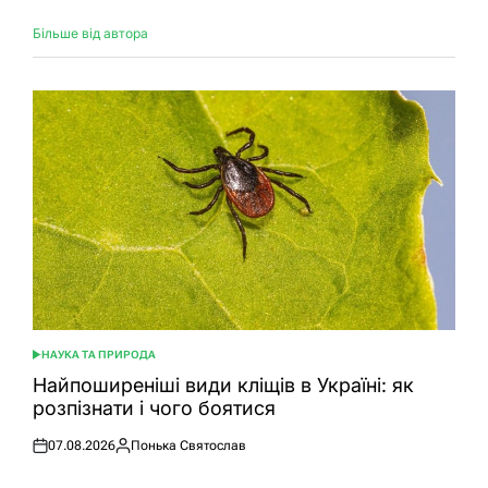
Більше від автора
НАУКА ТА ПРИРОДА
ОПУБЛІКУВАТИ
У
Найпоширеніші види кліщів в Україні: як
розпізнати і чого боятися
07.08.2026
Понька Святослав
Оприлюднено
Опубліковано