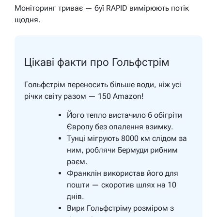
Моніторинг триває — буї RAPID вимірюють потік
щодня.
Цікаві факти про Гольфстрім
Гольфстрім переносить більше води, ніж усі
річки світу разом — 150 Amazon!
Його тепло вистачило б обігріти
Європу без опалення взимку.
Тунці мігрують 8000 км слідом за
ним, роблячи Бермуди рибним
раєм.
Франклін використав його для
пошти — скоротив шлях на 10
днів.
Вири Гольфстріму розміром з