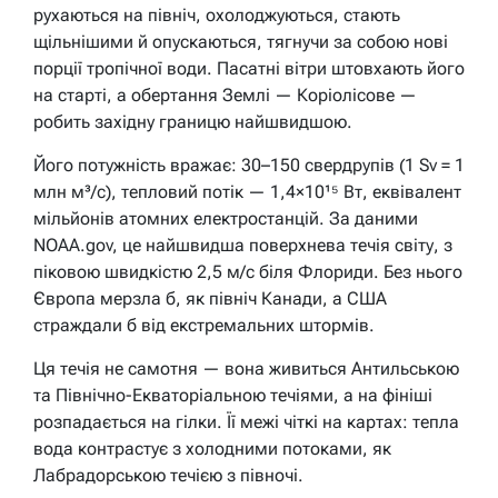
рухаються на північ, охолоджуються, стають
щільнішими й опускаються, тягнучи за собою нові
порції тропічної води. Пасатні вітри штовхають його
на старті, а обертання Землі — Коріолісове —
робить західну границю найшвидшою.
Його потужність вражає: 30–150 свердрупів (1 Sv = 1
млн м³/с), тепловий потік — 1,4×10¹⁵ Вт, еквівалент
мільйонів атомних електростанцій. За даними
NOAA.gov, це найшвидша поверхнева течія світу, з
піковою швидкістю 2,5 м/с біля Флориди. Без нього
Європа мерзла б, як північ Канади, а США
страждали б від екстремальних штормів.
Ця течія не самотня — вона живиться Антильською
та Північно-Екваторіальною течіями, а на фініші
розпадається на гілки. Її межі чіткі на картах: тепла
вода контрастує з холодними потоками, як
Лабрадорською течією з півночі.