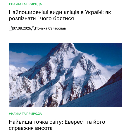
НАУКА ТА ПРИРОДА
ОПУБЛІКУВАТИ
У
Найпоширеніші види кліщів в Україні: як
розпізнати і чого боятися
07.08.2026
Понька Святослав
Оприлюднено
Опубліковано
НАУКА ТА ПРИРОДА
ОПУБЛІКУВАТИ
У
Найвища точка світу: Еверест та його
справжня висота