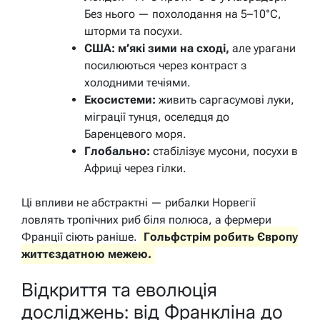
Без нього — похолодання на 5–10°C,
шторми та посухи.
США: м’які зими на сході,
але урагани
посилюються через контраст з
холодними течіями.
Екосистеми:
живить саргасумові луки,
міграції тунця, оселедця до
Баренцевого моря.
Глобально:
стабілізує мусони, посухи в
Африці через гілки.
Ці впливи не абстрактні — рибалки Норвегії
ловлять тропічних риб біля полюса, а фермери
Франції сіють раніше.
Гольфстрім робить Європу
життєздатною межею.
Відкриття та еволюція
досліджень: від Франкліна до