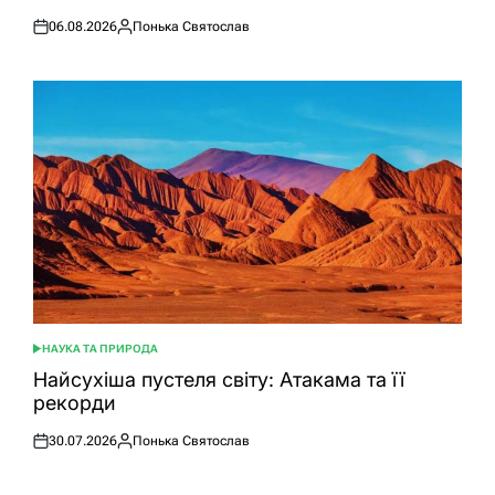
06.08.2026
Понька Святослав
Оприлюднено
Опубліковано
НАУКА ТА ПРИРОДА
ОПУБЛІКУВАТИ
У
Найсухіша пустеля світу: Атакама та її
рекорди
30.07.2026
Понька Святослав
Оприлюднено
Опубліковано