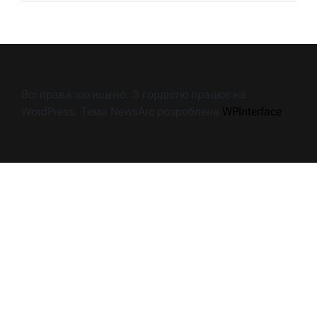
Всі права захищено. З гордістю працює на
WordPress. Тема NewsArc розроблена
WPInterface
.