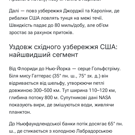
Далі — повз узбережжя Джорджії та Кароліни, де
рибалки США ловлять тунця на межі течії.
Швидкість падає до 80 миль/добу, але об’єм
зростає за рахунок притоків.
Уздовж східного узбережжя США:
найшвидший сегмент
Від Флориди до Нью-Йорка — серце Гольфстріму.
Біля мису Гаттерас (35° пн. ш., 75° зх. д.) він
відривається від шельфу, утворюючи петлі
довжиною 300–500 км. Тут ширина 110–120 км,
глибина потоку 800 м. Супутникові дані NASA
показують вири, де змішуються води, живлячи
планктон.
До Ньюфаундлендської банки потік досягає 65° пн.
ш., де стикається з холодною Лабрадорською