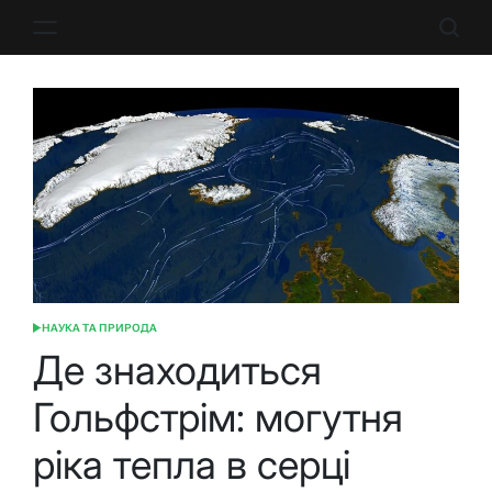
Перейти
до
вмісту
НАУКА ТА ПРИРОДА
ОПУБЛІКУВАТИ
У
Де знаходиться
Гольфстрім: могутня
ріка тепла в серці