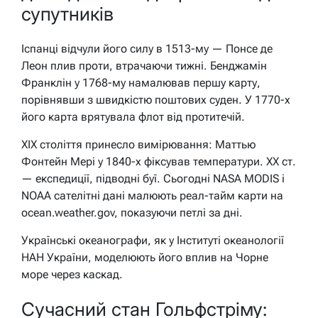
супутників
Іспанці відчули його силу в 1513-му — Понсе де
Леон плив проти, втрачаючи тижні. Бенджамін
Франклін у 1768-му намалював першу карту,
порівнявши з швидкістю поштових суден. У 1770-х
його карта врятувала флот від протитечій.
XIX століття принесло вимірювання: Маттью
Фонтейн Мері у 1840-х фіксував температури. XX ст.
— експедиції, підводні буї. Сьогодні NASA MODIS і
NOAA сателітні дані малюють реал-тайм карти на
ocean.weather.gov, показуючи петлі за дні.
Українські океанографи, як у Інституті океанології
НАН України, моделюють його вплив на Чорне
море через каскад.
Сучасний стан Гольфстріму: