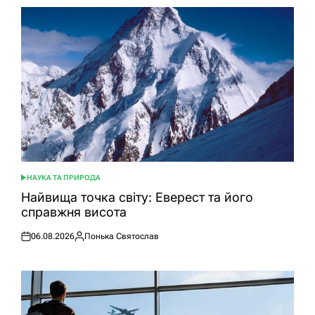
НАУКА ТА ПРИРОДА
ОПУБЛІКУВАТИ
У
Найвища точка світу: Еверест та його
справжня висота
06.08.2026
Понька Святослав
Оприлюднено
Опубліковано