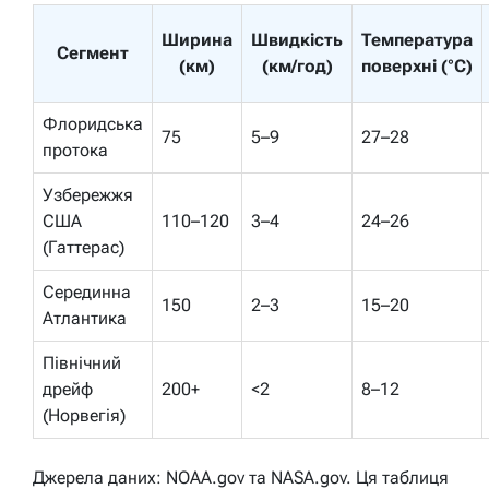
Ширина
Швидкість
Температура
Сегмент
(км)
(км/год)
поверхні (°C)
Флоридська
75
5–9
27–28
протока
Узбережжя
США
110–120
3–4
24–26
(Гаттерас)
Серединна
150
2–3
15–20
Атлантика
Північний
дрейф
200+
<2
8–12
(Норвегія)
Джерела даних: NOAA.gov та NASA.gov. Ця таблиця