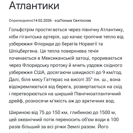
Атлантики
Оприлюднено
14.02.2026
від
Понька Святослав
Гольфстрім простягається через північну Атлантику,
ніби гігантська артерія, що качає тропічне тепло від
узбережжя Флориди до берегів Норвегії та
Шпіцбергена. Ця тепла поверхнева течія
починається в Мексиканській затоці, проривається
через Флоридську протоку й мчить уздовж східного
узбережжя США, досягаючи швидкості до 9 км/год.
Далі, біля мису Гаттерас на висоті 35° пн. ш., вона
відокремлюється від берега, розвертається на схід
і перетворюється на ширший Північноатлантичний
дрейф, розносячи м’якість аж до арктичних вод.
Шириною від 75 до 150 км, глибиною до 1500 м,
цей океанічний потік переносить об’єм води в 100
разів більший за всі річки Землі разом. Його