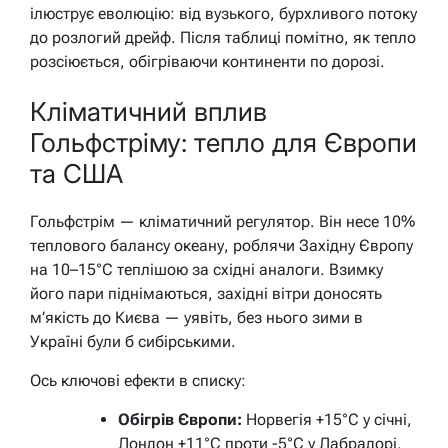
ілюструє еволюцію: від вузького, бурхливого потоку
до розлогий дрейф. Після таблиці помітно, як тепло
розсіюється, обігріваючи континенти по дорозі.
Кліматичний вплив
Гольфстріму: тепло для Європи
та США
Гольфстрім — кліматичний регулятор. Він несе 10%
теплового балансу океану, роблячи Західну Європу
на 10–15°C теплішою за східні аналоги. Взимку
його пари піднімаються, західні вітри доносять
м’якість до Києва — уявіть, без нього зими в
Україні були б сибірськими.
Ось ключові ефекти в списку:
Обігрів Європи:
Норвегія +15°C у січні,
Лондон +11°C проти -5°C у Лабрадорі.