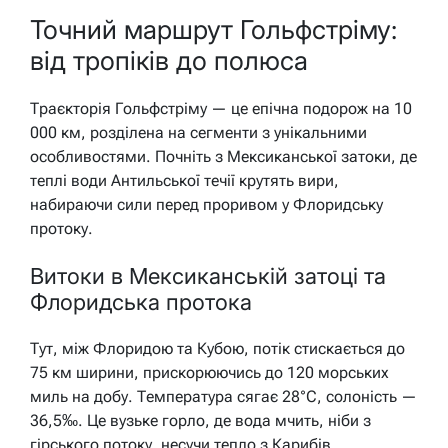
Точний маршрут Гольфстріму:
від тропіків до полюса
Траєкторія Гольфстріму — це епічна подорож на 10
000 км, розділена на сегменти з унікальними
особливостями. Почніть з Мексиканської затоки, де
теплі води Антильської течії крутять вири,
набираючи сили перед проривом у Флоридську
протоку.
Витоки в Мексиканській затоці та
Флоридська протока
Тут, між Флоридою та Кубою, потік стискається до
75 км ширини, прискорюючись до 120 морських
миль на добу. Температура сягає 28°C, солоність —
36,5‰. Це вузьке горло, де вода мчить, ніби з
гірського потоку, несучи тепло з Карибів.