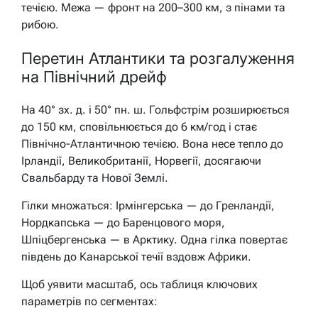
течією. Межа — фронт на 200–300 км, з пінами та
рибою.
Перетин Атлантики та розгалуження
на Північний дрейф
На 40° зх. д. і 50° пн. ш. Гольфстрім розширюється
до 150 км, сповільнюється до 6 км/год і стає
Північно-Атлантичною течією. Вона несе тепло до
Ірландії, Великобританії, Норвегії, досягаючи
Свальбарду та Нової Землі.
Гілки множаться: Ірмінгерська — до Гренландії,
Нордкапська — до Баренцового моря,
Шпіцбергенська — в Арктику. Одна гілка повертає
південь до Канарської течії вздовж Африки.
Щоб уявити масштаб, ось таблиця ключових
параметрів по сегментах: