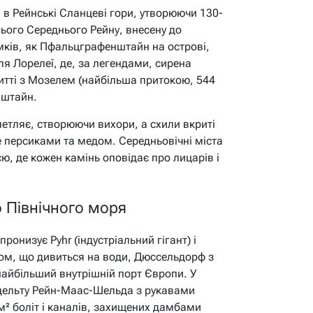
я в Рейнські Сланцеві гори, утворюючи 130-
ього Середнього Рейну, внесену до
мків, як Пфальцграфенштайн на острові,
ля Лорелеї, де, за легендами, сирена
итті з Мозелем (найбільша притокою, 544
нштайн.
 петляє, створюючи вихори, а схили вкриті
е персиками та медом. Середньовічні міста
ю, де кожен камінь оповідає про лицарів і
о Північного моря
ронизує Руhr (індустріальний гігант) і
ом, що дивиться на води, Дюссельдорф з
айбільший внутрішній порт Європи. У
 дельту Рейн-Маас-Шельда з рукавами
м² боліт і каналів, захищених дамбами