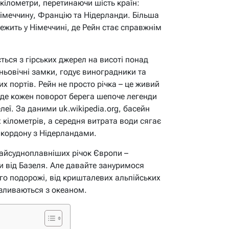
кілометри, перетинаючи шість країн:
імеччину, Францію та Нідерланди. Більша
лежить у Німеччині, де Рейн стає справжнім
ться з гірських джерел на висоті понад
ньовічні замки, годує виноградники та
х портів. Рейн не просто річка – це живий
и, де кожен поворот берега шепоче легенди
леї. За даними uk.wikipedia.org, басейн
 кілометрів, а середня витрата води сягає
я кордону з Нідерландами.
найсудноплавніших річок Європи –
и від Базеля. Але давайте зануримося
го подорожі, від кришталевих альпійських
 зливаються з океаном.