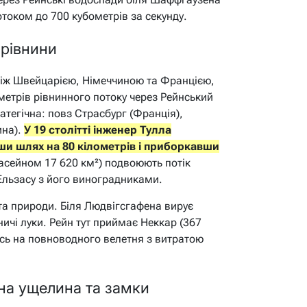
отоком до 700 кубометрів за секунду.
 рівнини
між Швейцарією, Німеччиною та Францією,
метрів рівнинного потоку через Рейнський
ратегічна: повз Страсбург (Франція),
ина).
У 19 столітті інженер Тулла
ши шлях на 80 кілометрів і приборкавши
асейном 17 620 км²) подвоюють потік
Ельзасу з його виноградниками.
та природи. Біля Людвігсгафена вирує
ничі луки. Рейн тут приймає Неккар (367
сь на повноводного велетня з витратою
на ущелина та замки