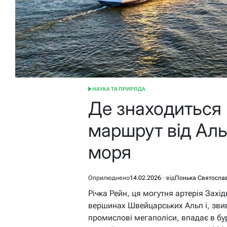
НАУКА ТА ПРИРОДА
ОПУБЛІКУВАТИ
У
Де знаходиться 
маршрут від Аль
моря
Оприлюднено
14.02.2026
від
Понька Святосла
Річка Рейн, ця могутня артерія Захі
вершинах Швейцарських Альп і, зви
промислові мегаполіси, впадає в бур