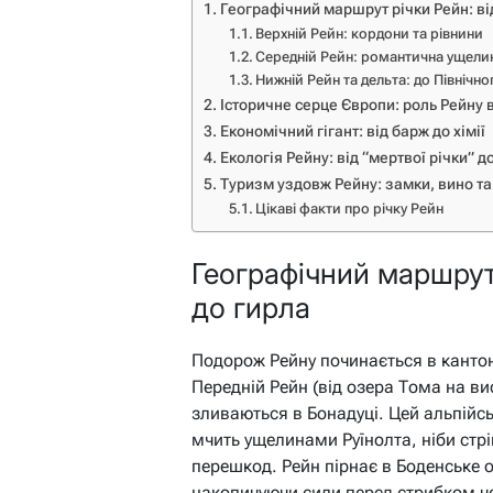
Географічний маршрут річки Рейн: від
Верхній Рейн: кордони та рівнини
Середній Рейн: романтична ущели
Нижній Рейн та дельта: до Північн
Історичне серце Європи: роль Рейну 
Економічний гігант: від барж до хімії
Екологія Рейну: від “мертвої річки” 
Туризм уздовж Рейну: замки, вино та
Цікаві факти про річку Рейн
Географічний маршрут 
до гирла
Подорож Рейну починається в кантон
Передній Рейн (від озера Тома на вис
зливаються в Бонадуці. Цей альпійс
мчить ущелинами Руїнолта, ніби стрі
перешкод. Рейн пірнає в Боденське о
накопичуючи сили перед стрибком ч