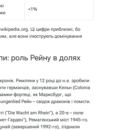
кі
<1%
зки
wikipedia.org. Ці цифри приблизні, бо
ним, але вони ілюструють домінування
пи: роль Рейну в долях
 хронік. Римляни у 12 році до н.е. зробили
оти германців, заснувавши Кельн (Colonia
 замки-фортеці, як Марксбург, що
ungenlied Рейн – свідок драконів і помсти.
і (“Die Wacht am Rhein”), а 20-е – поле
ет-Гарден”), Ремагенський міст 1945-го.
унай (завершений 1992-го), з’єднали