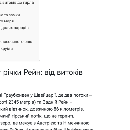
 витоків до гирла
на та замки
ого моря
в долях народів
до лососиного раю
 круїзи
річки Рейн: від витоків
і Граубюнден у Швейцарії, де два потоки –
оті 2345 метрів) та Задній Рейн –
ький відтинок, довжиною 86 кілометрів,
мкий гірський потік, що не терпить
зеро, де межує з Австрією та Німеччиною,
ерез Рейнські водоспади біля Шаффгаузена