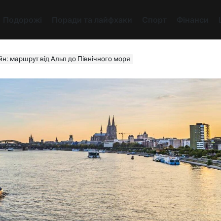
Подорожі
Поради та лайфхаки
Спорт
Фінанси
йн: маршрут від Альп до Північного моря