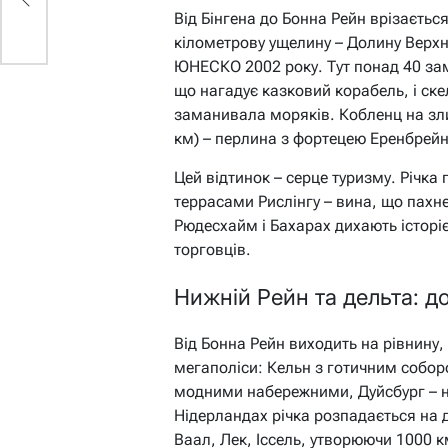
Від Бінгена до Бонна Рейн врізаєтьс
кілометрову ущелину – Долину Верхн
ЮНЕСКО 2002 року. Тут понад 40 за
що нагадує казковий корабель, і ске
заманивала моряків. Кобленц на зл
км) – перлина з фортецею Еренбрей
Цей відтинок – серце туризму. Річка
террасами Рислінгу – вина, що пахн
Рюдесхайм і Бахарах дихають історіє
торговців.
Нижній Рейн та дельта: д
Від Бонна Рейн виходить на рівнину, п
мегаполіси: Кельн з готичним собор
модними набережними, Дуйсбург – н
Нідерландах річка розпадається на
Ваал, Лек, Іссель, утворюючи 1000 к