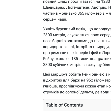
повний шлях простягається на 1233 
Швейцарію, Ліхтенштейн, Австрію, Н
частина – близько 865 кілометрів – 
серцем нації.
Уявіть бурхливий потік, що народжує
2300 метрів, спускається повз серед
несе баржі з вантажами до гігантськи
коридор торгівлі, історії та природ
про римських легіонерів і фей з Лоре
Рейну охоплює 185 тисяч квадратних
2300 кубічних метрів за секунду біл
Цей маршрут робить Рейн однією з 
відкритою для барж на 952 кілометр
глибше, прослідкуючи кожен етап йо
струмків до солоної дельти, де води
Table of Contents