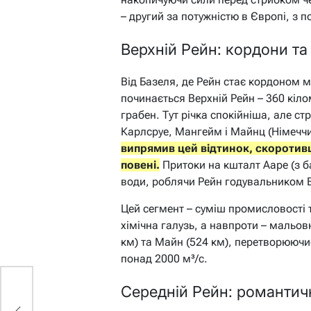
– другий за потужністю в Європі, з п
Верхній Рейн: кордони та
Від Базеля, де Рейн стає кордоном 
починається Верхній Рейн – 360 кіло
грабен. Тут річка спокійніша, але ст
Карлсруе, Мангейм і Майнц (Німечч
випрямив цей відтинок, скоротив
повені.
Притоки на кшталт Ааре (з б
води, роблячи Рейн годувальником 
Цей сегмент – суміш промисловості 
хімічна галузь, а навпроти – мальов
км) та Майн (524 км), перетворюючи
понад 2000 м³/с.
Середній Рейн: романтич
ь