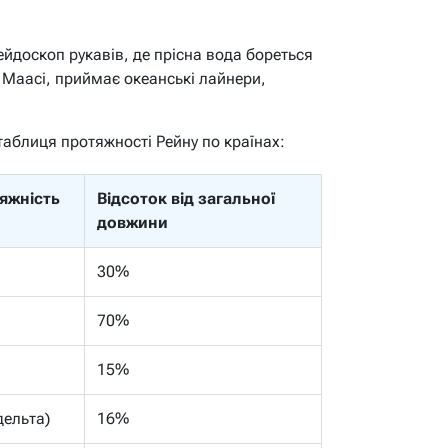
ейдоскоп рукавів, де прісна вода бореться
 Маасі, приймає океанські лайнери,
таблиця протяжності Рейну по країнах:
яжність
Відсоток від загальної
довжини
30%
70%
15%
дельта)
16%