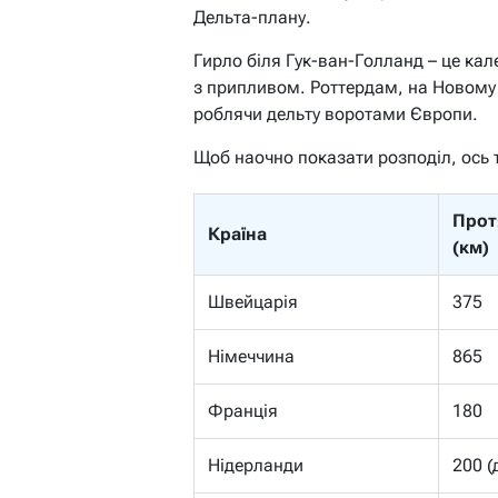
Дельта-плану.
Гирло біля Гук-ван-Голланд – це кал
з припливом. Роттердам, на Новому
роблячи дельту воротами Європи.
Щоб наочно показати розподіл, ось 
Прот
Країна
(км)
Швейцарія
375
Німеччина
865
Франція
180
Нідерланди
200 (