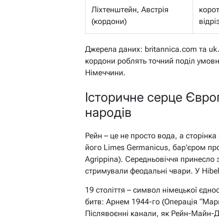
Ліхтенштейн, Австрія
корот
(кордони)
відрі
Джерела даних: britannica.com та uk.
кордони роблять точний поділ умов
Німеччини.
Історичне серце Євро
народів
Рейн – це не просто вода, а сторінка
його Limes Germanicus, бар’єром пр
Agrippina). Середньовіччя принесло
стримували феодальні чвари. У Нibel
19 століття – символ німецької єдност
битв: Арнем 1944-го (Операція “Марк
Післявоєнні канали, як Рейн-Майн-Д