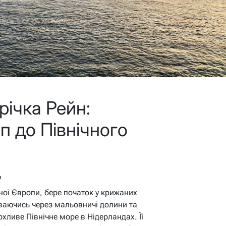
річка Рейн:
п до Північного
в
дної Європи, бере початок у крижаних
ваючись через мальовничі долини та
хливе Північне море в Нідерландах. Її