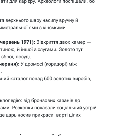
ати для кар’єру. Археологи поспішали, бо
я верхнього шару насипу вручну й
иметральної ями з кінськими
червень 1971):
Відкриття двох камер —
тиною, й іншої з слугами. Золото тут
 зброї, посуді.
червня):
У дромосі (коридорі) між
.
ний каталог понад 600 золотих виробів,
клопедію: від бронзових казанів до
ами. Розкопки показали соціальний устрій
де царь носив прикраси, варті цілих