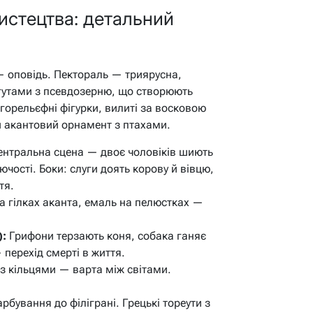
истецтва: детальний
 — оповідь. Пектораль — триярусна,
гутами з псевдозерню, що створюють
 горельєфні фігурки, вилиті за восковою
 акантовий орнамент з птахами.
нтральна сцена — двоє чоловіків шиють
чості. Боки: слуги доять корову й вівцю,
тя.
а гілках аканта, емаль на пелюстках —
):
Грифони терзають коня, собака ганяє
 перехід смерті в життя.
з кільцями — варта між світами.
рбування до філіграні. Грецькі тореути з