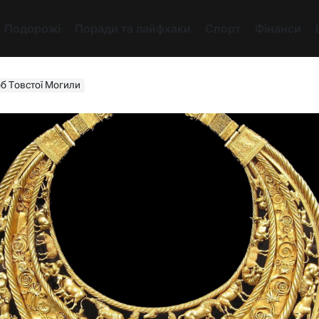
Подорожі
Поради та лайфхаки
Спорт
Фінанси
рб Товстої Могили