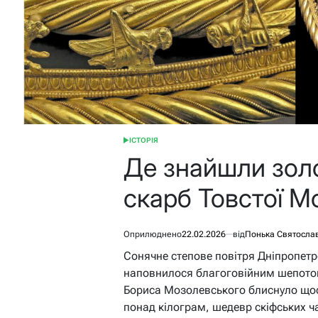
ІСТОРІЯ
ОПУБЛІКУВАТИ
У
Де знайшли золо
скарб Товстої М
Оприлюднено
22.02.2026
від
Понька Святосла
Сонячне степове повітря Дніпропет
наповнилося благоговійним шепотом
Бориса Мозолевського блиснуло що
понад кілограм, шедевр скіфських ча