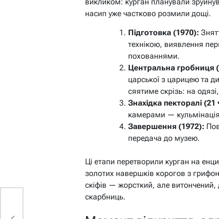
викликом: курган планували зруйнув
насип уже частково розмили дощі.
Підготовка (1970):
Знятт
технікою, виявлення пер
похованнями.
Центральна гробниця (
царської з царицею та ди
сяятиме скрізь: на одязі,
Знахідка пекторалі (21 
камерами — кульмінація
Завершення (1972):
Пов
передача до музею.
Ці етапи перетворили курган на енци
золотих навершків корогов з грифон
скіфів — жорсткий, але витончений, 
скарбниць.
і