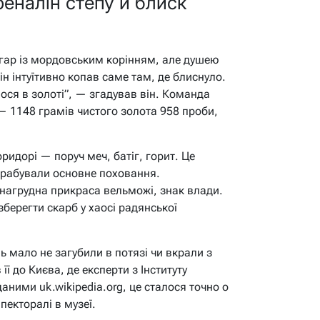
реналін степу й блиск
гар із мордовським корінням, але душею
Він інтуїтивно копав саме там, де блиснуло.
ося в золоті”, — згадував він. Команда
 1148 грамів чистого золота 958 проби,
ридорі — поруч меч, батіг, горит. Це
озграбували основне поховання.
нагрудна прикраса вельможі, знак влади.
берегти скарб у хаосі радянської
 мало не загубили в потязі чи вкрали з
ї до Києва, де експерти з Інституту
даними uk.wikipedia.org, це сталося точно о
 пекторалі в музеї.