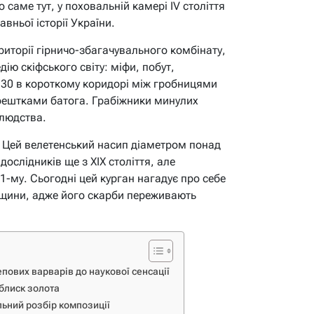
 саме тут, у поховальній камері IV століття
вньої історії України.
риторії гірничо-збагачувального комбінату,
ію скіфського світу: міфи, побут,
:30 в короткому коридорі між гробницями
і рештками батога. Грабіжники минулих
 людства.
. Цей велетенський насип діаметром понад
дослідників ще з XIX століття, але
1-му. Сьогодні цей курган нагадує про себе
адщини, адже його скарби переживають
тепових варварів до наукової сенсації
 блиск золота
ьний розбір композиції