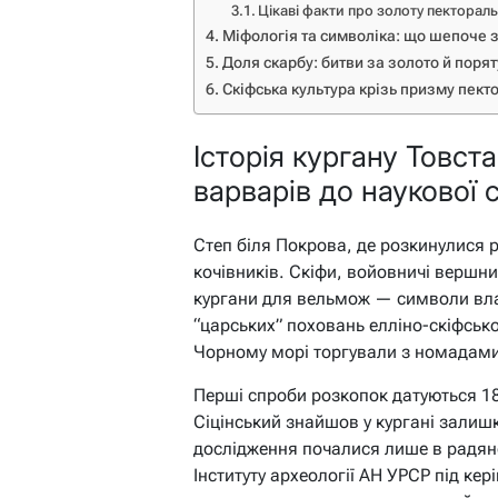
Цікаві факти про золоту пекторал
Міфологія та символіка: що шепоче з
Доля скарбу: битви за золото й поря
Скіфська культура крізь призму пекто
Історія кургану Товст
варварів до наукової 
Степ біля Покрова, де розкинулися 
кочівників. Скіфи, войовничі вершни
кургани для вельмож — символи вла
“царських” поховань елліно-скіфської
Чорному морі торгували з номадами
Перші спроби розкопок датуються 1
Сіцінський знайшов у кургані залишк
дослідження почалися лише в радянс
Інституту археології АН УРСР під ке