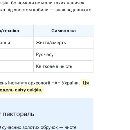
іфів, бо номади не мали таких навичок.
ірка під хвостом кобили — знак недавнього
/техніка
Символіка
вання
Життя/смерть
Рух часу
Квіткове вічність
нь Інституту археології НАН України.
Ця
дель світу скіфів.
у пектораль
0 сучасних золотих обручок — чисте