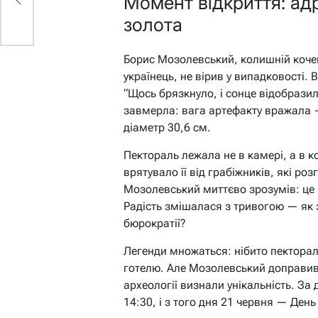
Момент відкриття: ад
золота
Борис Мозолевський, колишній коче
українець, не вірив у випадковості. 
“Щось брязкнуло, і сонце відобразил
завмерла: вага артефакту вражала —
діаметр 30,6 см.
Пектораль лежала не в камері, а в ко
врятувало її від грабіжників, які р
Мозолевський миттєво зрозумів: це 
Радість змішалася з тривогою — як з
бюрократії?
Легенди множаться: нібито пектораль
готелю. Але Мозолевський доправив ї
археології визнали унікальність. За 
14:30, і з того дня 21 червня — День