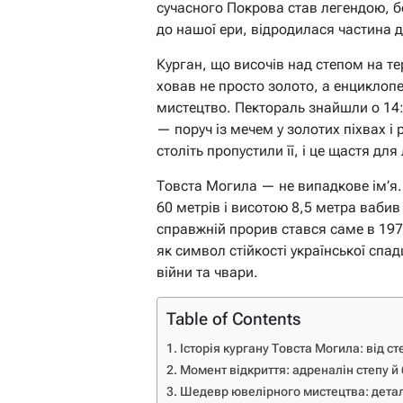
сучасного Покрова став легендою, бо
до нашої ери, відродилася частина да
Курган, що височів над степом на те
ховав не просто золото, а енциклопед
мистецтво. Пектораль знайшли о 14
— поруч із мечем у золотих піхвах 
століть пропустили її, і це щастя для
Товста Могила — не випадкове ім’я
60 метрів і висотою 8,5 метра вабив 
справжній прорив стався саме в 197
як символ стійкості української сп
війни та чвари.
Table of Contents
Історія кургану Товста Могила: від с
Момент відкриття: адреналін степу й
Шедевр ювелірного мистецтва: детал