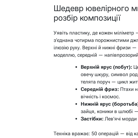
Шедевр ювелірного м
розбір композиції
Уявіть пластику, де кожен міліметр
з’єднана чотирма порожнистими дж
ілюзію руху. Верхні й нижні фризи —
моделлю, середній — напівпрозорий
Верхній ярус (побут):
Це
овечу шкуру, символ родю
телята поруч — цикл жит
Середній фриз:
Птахи н
вічність і космос.
Нижній ярус (боротьба
зайця, коники в шлюбі —
Застібки:
Лев’ячі морди 
Техніка вражає: 50 операцій — від ка