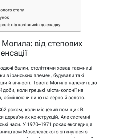
ь
олото степу
тунок
ралі: від кочівників до спадку
а Могила: від степових
сенсації
родючі балки, століттями ховав таємниці
ки з іранських племен, будували такі
ди й вічності. Товста Могила належить до
 доби, коли грецькі міста-колонії на
, обмінюючи вино на зерно й золото.
862 роком, коли місцевий поміщик В.
и дерев’яних конструкцій. Але системні
ькі часи. У 1970–1971 роках експедиція
рівництвом Мозолевського зіткнулася з