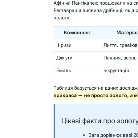
Афін чи Пантікапею працювали на ск
Реставрація виявила дрібниці, як д
пологу.
Компонент
Матеріал
Фризи
Лиття, гравію
Джгути
Паяння, зернь
Емаль
Інкрустація
Таблиця базується на даних дослідже
прикраса — не просто золото, а мо
Цікаві факти про золот
Вага дорівнює вазі 2