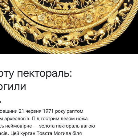
ту пектораль:
огили
в
ровщини 21 червня 1971 року раптом
 археологів. Під гострим лезом ножа
сь неймовірне — золота пектораль вагою
сів. Цей курган Товста Могила біля