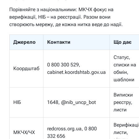
Порівняйте з національними: МКЧХ фокус на
верифікації, НІБ – на реєстрації. Разом вони
створюють мережу, де кожна нитка веде до надії.
Джерело
Контакти
Що дає
Статус,
0 800 300 529,
списки на
Коордштаб
cabinet.koordshtab.gov.ua
обмін,
шаблони
Виписки
НІБ
1648, @nib_uncp_bot
реєстру,
листи
Верифікаці
redcross.org.ua, 0 800
МКЧХ/ЧХ
листи,
332 656