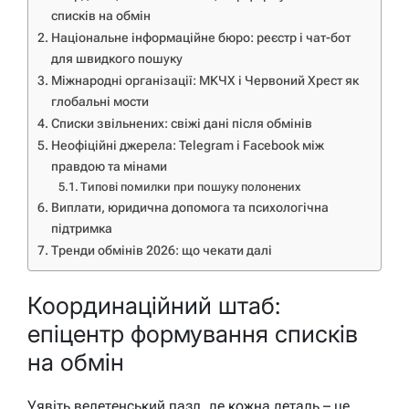
списків на обмін
Національне інформаційне бюро: реєстр і чат-бот
для швидкого пошуку
Міжнародні організації: МКЧХ і Червоний Хрест як
глобальні мости
Списки звільнених: свіжі дані після обмінів
Неофіційні джерела: Telegram і Facebook між
правдою та мінами
Типові помилки при пошуку полонених
Виплати, юридична допомога та психологічна
підтримка
Тренди обмінів 2026: що чекати далі
Координаційний штаб:
епіцентр формування списків
на обмін
Уявіть велетенський пазл, де кожна деталь – це