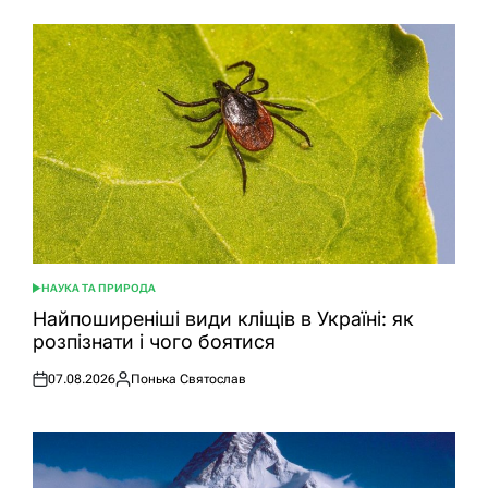
НАУКА ТА ПРИРОДА
ОПУБЛІКУВАТИ
У
Найпоширеніші види кліщів в Україні: як
розпізнати і чого боятися
07.08.2026
Понька Святослав
Оприлюднено
Опубліковано