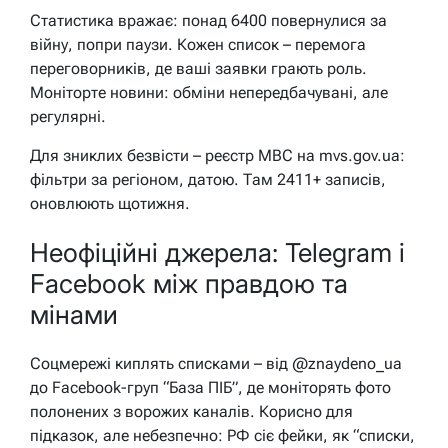
Статистика вражає: понад 6400 повернулися за
війну, попри паузи. Кожен список – перемога
переговорників, де ваші заявки грають роль.
Моніторте новини: обміни непередбачувані, але
регулярні.
Для зниклих безвісти – реєстр МВС на mvs.gov.ua:
фільтри за регіоном, датою. Там 2411+ записів,
оновлюють щотижня.
Неофіційні джерела: Telegram і
Facebook між правдою та
мінами
Соцмережі киплять списками – від @znaydeno_ua
до Facebook-груп “База ПІБ”, де моніторять фото
полонених з ворожих каналів. Корисно для
підказок, але небезпечно: РФ сіє фейки, як “списки,