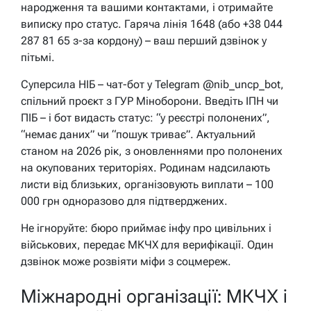
народження та вашими контактами, і отримайте
виписку про статус. Гаряча лінія 1648 (або +38 044
287 81 65 з-за кордону) – ваш перший дзвінок у
пітьмі.
Суперсила НІБ – чат-бот у Telegram @nib_uncp_bot,
спільний проєкт з ГУР Міноборони. Введіть ІПН чи
ПІБ – і бот видасть статус: “у реєстрі полонених”,
“немає даних” чи “пошук триває”. Актуальний
станом на 2026 рік, з оновленнями про полонених
на окупованих територіях. Родинам надсилають
листи від близьких, організовують виплати – 100
000 грн одноразово для підтверджених.
Не ігноруйте: бюро приймає інфу про цивільних і
військових, передає МКЧХ для верифікації. Один
дзвінок може розвіяти міфи з соцмереж.
Міжнародні організації: МКЧХ і