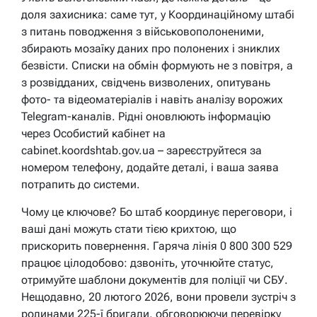
доля захисника: саме тут, у Координаційному штабі
з питань поводження з військовополоненими,
збирають мозаїку даних про полонених і зниклих
безвісти. Списки на обмін формують не з повітря, а
з розвідданих, свідчень визволених, опитувань
фото- та відеоматеріалів і навіть аналізу ворожих
Telegram-каналів. Рідні оновлюють інформацію
через Особистий кабінет на
cabinet.koordshtab.gov.ua – зареєструйтеся за
номером телефону, додайте деталі, і ваша заява
потрапить до системи.
Чому це ключове? Бо штаб координує переговори, і
ваші дані можуть стати тією крихтою, що
прискорить повернення. Гаряча лінія 0 800 300 529
працює цілодобово: дзвоніть, уточнюйте статус,
отримуйте шаблони документів для поліції чи СБУ.
Нещодавно, 20 лютого 2026, вони провели зустріч з
родинами 225-ї бригади, обговорюючи перевірку