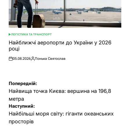
ЛОГІСТИКА ТА ТРАНСПОРТ
ОПУБЛІКУВАТИ
У
Найближчі аеропорти до України у 2026
році
05.08.2026
Понька Святослав
Оприлюднено
Опубліковано
Навігація
Попередній:
записів
Найвища точка Києва: вершина на 196,8
метра
Наступний:
Найбільші моря світу: гіганти океанських
просторів