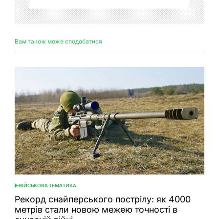
Вам також може сподобатися
ВІЙСЬКОВА ТЕМАТИКА
ОПУБЛІКУВАТИ
У
Рекорд снайперського пострілу: як 4000
метрів стали новою межею точності в