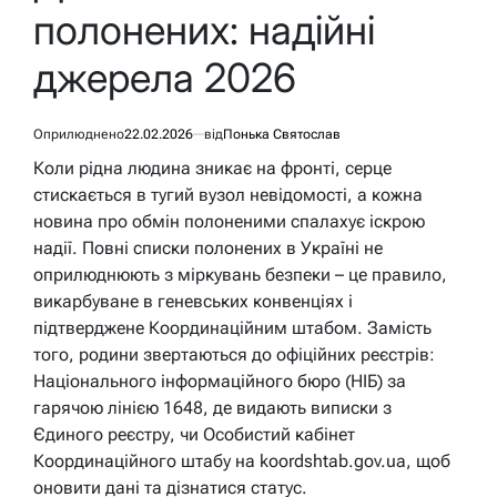
полонених: надійні
джерела 2026
Оприлюднено
22.02.2026
від
Понька Святослав
Коли рідна людина зникає на фронті, серце
стискається в тугий вузол невідомості, а кожна
новина про обмін полоненими спалахує іскрою
надії. Повні списки полонених в Україні не
оприлюднюють з міркувань безпеки – це правило,
викарбуване в геневських конвенціях і
підтверджене Координаційним штабом. Замість
того, родини звертаються до офіційних реєстрів:
Національного інформаційного бюро (НІБ) за
гарячою лінією 1648, де видають виписки з
Єдиного реєстру, чи Особистий кабінет
Координаційного штабу на koordshtab.gov.ua, щоб
оновити дані та дізнатися статус.