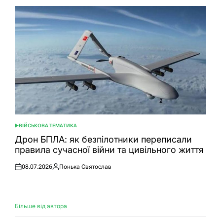
ВІЙСЬКОВА ТЕМАТИКА
ОПУБЛІКУВАТИ
У
Дрон БПЛА: як безпілотники переписали
правила сучасної війни та цивільного життя
08.07.2026
Понька Святослав
Оприлюднено
Опубліковано
Більше від автора