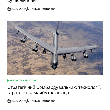
сучасній війні
09.07.2026
Понька Святослав
Оприлюднено
Опубліковано
ВІЙСЬКОВА ТЕМАТИКА
ОПУБЛІКУВАТИ
У
Стратегічний бомбардувальник: технології,
стратегія та майбутнє авіації
09.07.2026
Понька Святослав
Оприлюднено
Опубліковано