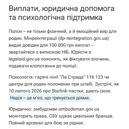
Виплати, юридична допомога
та психологічна підтримка
Полон – не тільки фізичний, а й емоційний вир для
родин. Мінреінтеграції (dp-reintegration.gov.ua)
видає довідки для 100 000 грн виплат –
звертайтеся з випискою НІБ. Юристи з
legalaid.gov.ua пояснять, як фіксувати злочини,
подавати клопотання до поліції.
Психологія: гарячі лінії “Ла Страда” 116 123 чи
центри для родин полонених при штабі. Зустрічі, як
10 лютого 2026 про Starlink-пастки, дають сили.
Надія – це м’яз, що тренується діями.
Юридично: омбудсмен ombudsman.gov.ua
моніторить права, СБУ шукає цивільних бранців.
Повний арсенал для бою за рідних.