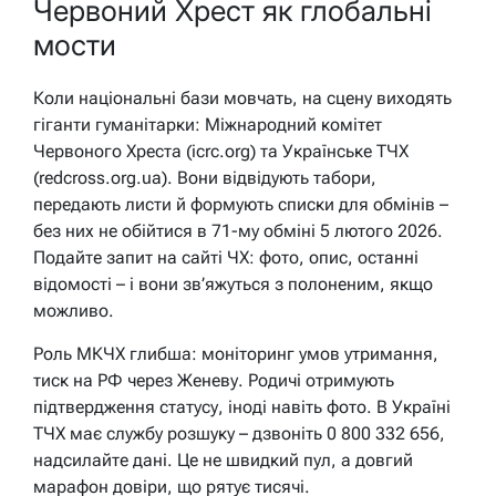
Червоний Хрест як глобальні
мости
Коли національні бази мовчать, на сцену виходять
гіганти гуманітарки: Міжнародний комітет
Червоного Хреста (icrc.org) та Українське ТЧХ
(redcross.org.ua). Вони відвідують табори,
передають листи й формують списки для обмінів –
без них не обійтися в 71-му обміні 5 лютого 2026.
Подайте запит на сайті ЧХ: фото, опис, останні
відомості – і вони зв’яжуться з полоненим, якщо
можливо.
Роль МКЧХ глибша: моніторинг умов утримання,
тиск на РФ через Женеву. Родичі отримують
підтвердження статусу, іноді навіть фото. В Україні
ТЧХ має службу розшуку – дзвоніть 0 800 332 656,
надсилайте дані. Це не швидкий пул, а довгий
марафон довіри, що рятує тисячі.