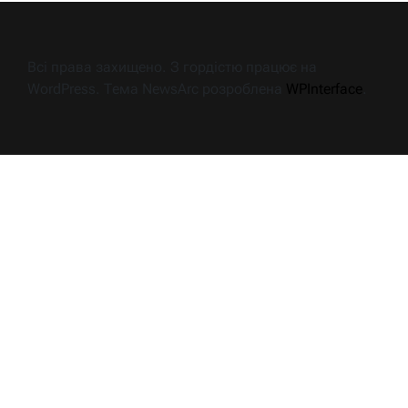
Всі права захищено. З гордістю працює на
WordPress. Тема NewsArc розроблена
WPInterface
.