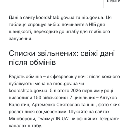
візити
Дані з сайту koordshtab.gov.ua та nib.gov.ua. Ця
таблиця спрощує вибір: починайте з НІБ для
швидкості, переходьте до штабу для глибшого
занурення.
Списки звільнених: свіжі дані
після обмінів
Радість обмінів – як феєрверк у ночі: після кожного
публікують імена на mod.gov.ua чи
koordshtab.gov.ua. 5 лютого 2026 першим у році
визволили 150 військових і 7 цивільних – Алтухов
Валентин, Артеменко Святослав та інші, фото яких
розлетілися соцмережами. Шукайте на сайтах
Міноборони, “Бахмут IN.UA” чи офіційних Telegram-
каналах штабу.