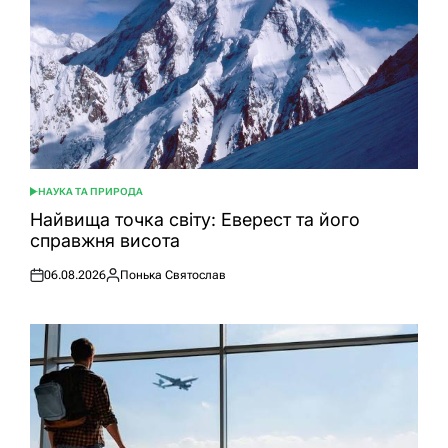
НАУКА ТА ПРИРОДА
ОПУБЛІКУВАТИ
У
Найвища точка світу: Еверест та його
справжня висота
06.08.2026
Понька Святослав
Оприлюднено
Опубліковано