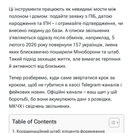
Ці інструменти працюють як невидимі мости між
полоном і домом: подайте заявку з ПІБ, датою
народження та ІПН – і отримайте підтвердження, чи
внесено людину до бази. А списки звільнених
з’являються одразу після обмінів, наприклад, 5
лютого 2026 року повернули 157 українців, імена
яких блискавично поширили Міноборони та штаб.
Такий підхід захищає життя, але вимагає терпіння
й активності від близьких.
Тепер розберемо, куди саме звертатися крок за
кроком, щоб не губитися в хаосі Telegram-каналів і
фейкових новин. Офіційні канали – ваш щит у цій
боротьбі, бо вони акумулюють дані з розвідки,
МКЧХ і свідчень звільнених.
Table of Contents
Координаційний штаб: епіцентр формування