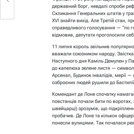
державний борг, невдалі спроби ре
Скликання Генеральних штатів у тр
XVI знайти вихід. Але Третій стан,
справедливого голосування — “по го
відмовив, депутати проголосили се
11 липня король звільнив популярно
вважали союзником народу. Звістка 
Наступного дня Каміль Демулен у Па
до капелюха зелене листя — символ 
Арсенал, Будинок інвалідів, мерії — 
озброєних людей рушили до Бастилії
Комендант де Лоне спочатку намага
повстанців почали бити по воротах, 
швейцарці) зрозумів, що підкріпленн
пробачив. Де Лоне та кількох офіцер
понесли вулицями. Так почалася рево