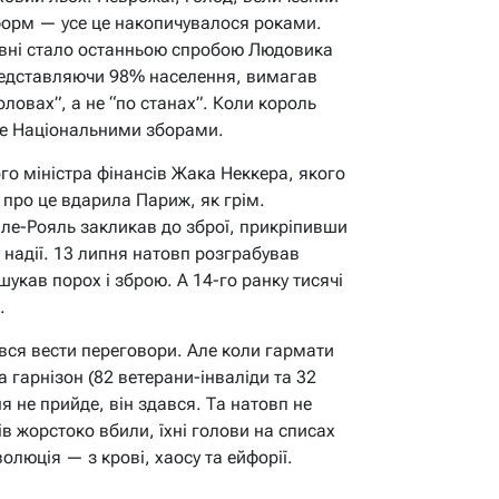
форм — усе це накопичувалося роками.
авні стало останньою спробою Людовика
 представляючи 98% населення, вимагав
ловах”, а не “по станах”. Коли король
бе Національними зборами.
го міністра фінансів Жака Неккера, якого
про це вдарила Париж, як грім.
ле-Рояль закликав до зброї, прикріпивши
надії. 13 липня натовп розграбував
шукав порох і зброю. А 14-го ранку тисячі
.
вся вести переговори. Але коли гармати
а гарнізон (82 ветерани-інваліди та 32
я не прийде, він здався. Та натовп не
ів жорстоко вбили, їхні голови на списах
люція — з крові, хаосу та ейфорії.