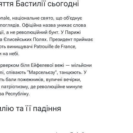
ття Бастилії сьогодні
onale, національне свято, що об’єднує
 поглядів. Офіційна назва уникає слова
ії, а не революційний бунт. У Парижі
на Єлисейських Полях. Президент приймає
ь винищувачі Patrouille de France,
 на небі.
єрверком біля Ейфелевої вежі — мільйони
і, співають “Марсельєзу”, танцюють. У
ь бали пожежників, вуличні вечірки,
а патріотизму, де революційне минуле
за Республіку.
лію та її падіння