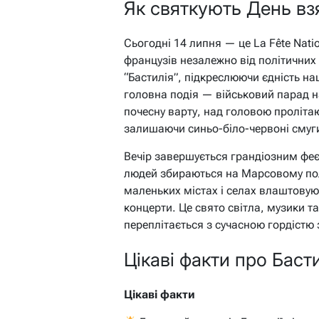
Як святкують День взя
Сьогодні 14 липня — це La Fête Nati
французів незалежно від політичних
“Бастилія”, підкреслюючи єдність нац
головна подія — військовий парад 
почесну варту, над головою пролітают
залишаючи синьо-біло-червоні смуги
Вечір завершується грандіозним фе
людей збираються на Марсовому пол
маленьких містах і селах влаштовуют
концерти. Це свято світла, музики т
переплітається з сучасною гордістю 
Цікаві факти про Басти
Цікаві факти