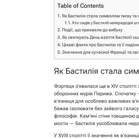
Table of Contents
Як Бастилія стала символом тиску та 
Хто сидів у Бастилії напередодні ш
Події, що призвели до вибуху
Як святкують День взяття Бастилії сь
Цікаві факти про Бастилію та її падін
Значення для сучасної Франції та сві
Як Бастилія стала си
Фортеця з’явилася ще в XIV столітті 
оборонних мурів Парижа. Спочатку 
в’язниця для особливо важливих в’яз
бажав ізолювати без зайвого галасу:
філософів. Кам’яні стіни товщиною д
мости — Бастилія уособлювала недо
У XVIII столітті її значення як в’язни