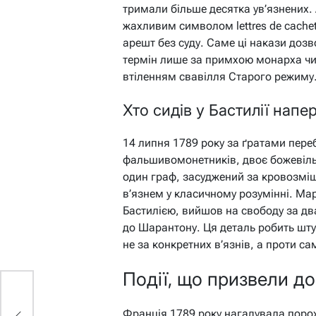
тримали більше десятка ув’язнених.
жахливим символом lettres de cache
арешт без суду. Саме ці накази доз
термін лише за примхою монарха чи
втіленням свавілля Старого режиму
Хто сидів у Бастилії нап
14 липня 1789 року за ґратами пере
фальшивомонетників, двоє божевільн
один граф, засуджений за кровозміш
в’язнем у класичному розумінні. Мар
Бастилією, вийшов на свободу за дв
до Шарантону. Ця деталь робить шт
не за конкретних в’язнів, а проти са
Події, що призвели д
Франція 1789 року нагадувала порох