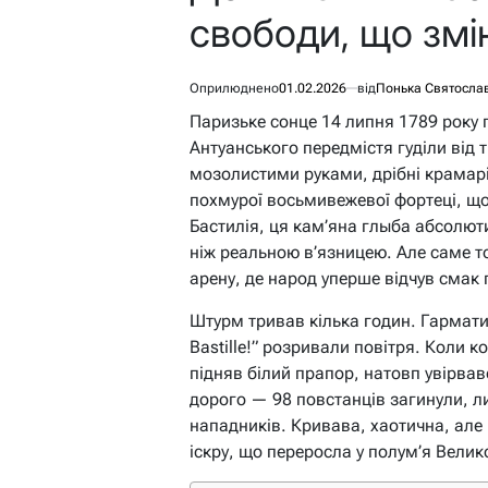
свободи, що змін
Оприлюднено
01.02.2026
від
Понька Святосла
Паризьке сонце 14 липня 1789 року 
Антуанського передмістя гуділи від 
мозолистими руками, дрібні крамарі
похмурої восьмивежевої фортеці, що
Бастилія, ця кам’яна глыба абсолют
ніж реальною в’язницею. Але саме т
арену, де народ уперше відчув смак
Штурм тривав кілька годин. Гармати
Bastille!” розривали повітря. Коли
підняв білий прапор, натовп увірва
дорого — 98 повстанців загинули, ли
нападників. Кривава, хаотична, але
іскру, що переросла у полум’я Велик