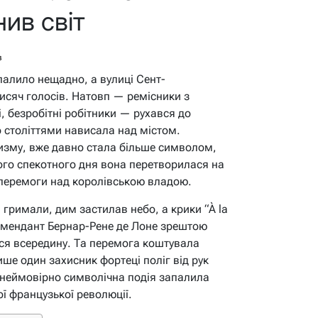
ив світ
в
палило нещадно, а вулиці Сент-
тисяч голосів. Натовп — ремісники з
, безробітні робітники — рухався до
 століттями нависала над містом.
изму, вже давно стала більше символом,
ого спекотного дня вона перетворилася на
 перемоги над королівською владою.
 гримали, дим застилав небо, а крики “À la
 комендант Бернар-Рене де Лоне зрештою
вся всередину. Та перемога коштувала
ше один захисник фортеці поліг від рук
 неймовірно символічна подія запалила
ої французької революції.