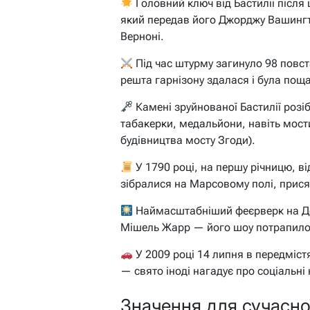
Головний ключ від Бастилії після
який передав його Джорджу Вашингт
Верноні.
Під час штурму загинуло 98 повст
решта гарнізону здалася і була по
Камені зруйнованої Бастилії розі
табакерки, медальйони, навіть мост
будівництва мосту Згоди).
У 1790 році, на першу річницю, в
зібралися на Марсовому полі, присяг
Наймасштабніший феєрверк на Де
Мішель Жарр — його шоу потрапило 
У 2009 році 14 липня в передміс
— свято іноді нагадує про соціальні
Значення для сучасної