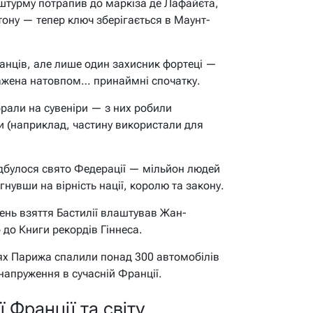
 штурму потрапив до маркіза де Лафайєта,
ону — тепер ключ зберігається в Маунт-
анців, але лише один захисник фортеці —
щажена натовпом… принаймні спочатку.
брали на сувеніри — з них робили
и (наприклад, частину використали для
ідбулося свято Федерації — мільйон людей
нувши на вірність нації, королю та закону.
нь взяття Бастилії влаштував Жан-
до Книги рекордів Гіннеса.
тях Парижа спалили понад 300 автомобілів
 напруження в сучасній Франції.
 Франції та світу