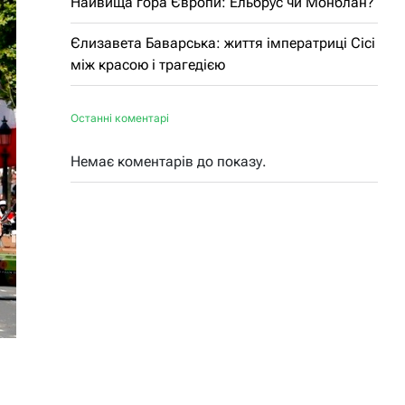
Найвища гора Європи: Ельбрус чи Монблан?
Єлизавета Баварська: життя імператриці Сісі
між красою і трагедією
Останні коментарі
Немає коментарів до показу.