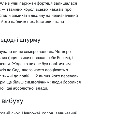
 Але в уяві парижан фортеця залишалася
t — таємних королівських наказів про
воляли замикати людину на невизначений
 його наближених. Бастилія стала
.
ередодні штурму
бувало лише семеро чоловік. Четверо
их (один з яких вважав себе Богом), і
ення. Жоден з них не був політичним
кіз де Сад, якого часто асоціюють з
а тижні до подій — 2 липня його перевели
урм ще більш символічним: люди боролися
мої ідеї абсолютної влади.
о вибуху
овий льох. Неврожаї, голод, величезний