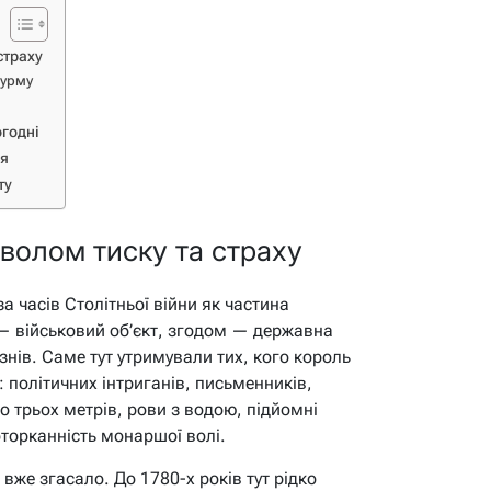
страху
турму
огодні
ня
ту
мволом тиску та страху
за часів Столітньої війни як частина
— військовий об’єкт, згодом — державна
нів. Саме тут утримували тих, кого король
 політичних інтриганів, письменників,
о трьох метрів, рови з водою, підйомні
торканність монаршої волі.
ці вже згасало. До 1780-х років тут рідко