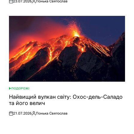
23.07.2026
Понька Святослав
Оприлюднено
Опубліковано
ПОДОРОЖІ
ОПУБЛІКУВАТИ
У
Найвищий вулкан світу: Охос-дель-Саладо
та його велич
21.07.2026
Понька Святослав
Оприлюднено
Опубліковано