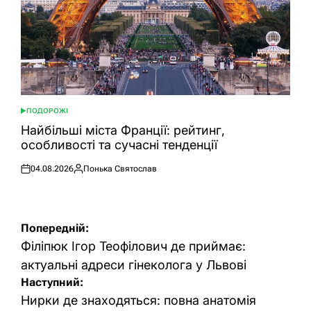
ПОДОРОЖІ
ОПУБЛІКУВАТИ
У
Найбільші міста Франції: рейтинг,
особливості та сучасні тенденції
04.08.2026
Понька Святослав
Оприлюднено
Опубліковано
Навігація
Попередній:
записів
Філіпюк Ігор Теофілович де приймає:
актуальні адреси гінеколога у Львові
Наступний:
Нирки де знаходяться: повна анатомія