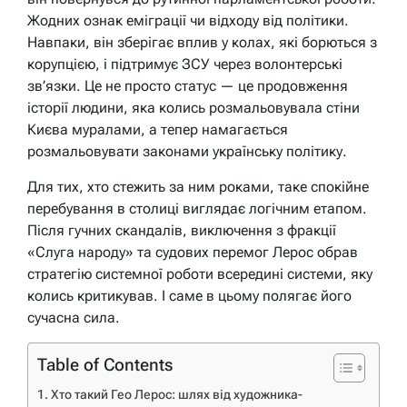
Жодних ознак еміграції чи відходу від політики.
Навпаки, він зберігає вплив у колах, які борються з
корупцією, і підтримує ЗСУ через волонтерські
зв’язки. Це не просто статус — це продовження
історії людини, яка колись розмальовувала стіни
Києва муралами, а тепер намагається
розмальовувати законами українську політику.
Для тих, хто стежить за ним роками, таке спокійне
перебування в столиці виглядає логічним етапом.
Після гучних скандалів, виключення з фракції
«Слуга народу» та судових перемог Лерос обрав
стратегію системної роботи всередині системи, яку
колись критикував. І саме в цьому полягає його
сучасна сила.
Table of Contents
Хто такий Гео Лерос: шлях від художника-