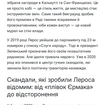
зібрала нагороди в Калькутті та Сан-Франциско. Це
не просто хобі — це стиль життя, де мистецтво стає
інструментом змін. Саме такий бекграунд зробив
його промови в Раді такими яскравими й
провокативними, ніби кожен виступ — це новий
мурал на стіні влади.
У 2019 році Лерос увійшов до парламенту під 23-м
номером у списку «Слуги народу». Тоді ж президент
Зеленський призначив його своїм позаштатним
радником. Але ідилія тривала недовго. Уже в 2020
році він опинився в центрі гучних скандалів, які
змінили його політичну траєкторію назавжди.
Скандали, які зробили Лероса
відомим: від «плівок Єрмака»
до відсторонення