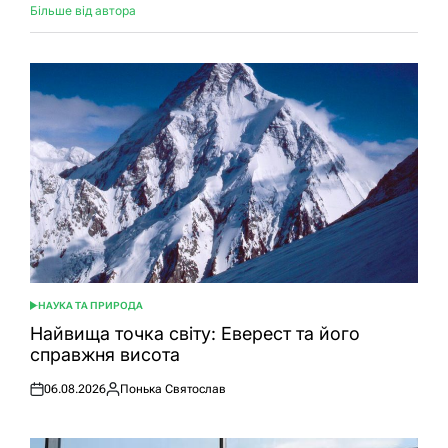
Більше від автора
НАУКА ТА ПРИРОДА
ОПУБЛІКУВАТИ
У
Найвища точка світу: Еверест та його
справжня висота
06.08.2026
Понька Святослав
Оприлюднено
Опубліковано