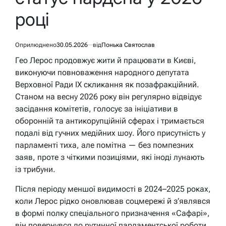
році
Оприлюднено
30.05.2026
від
Понька Святослав
Гео Лерос продовжує жити й працювати в Києві,
виконуючи повноваження народного депутата
Верховної Ради IX скликання як позафракційний.
Станом на весну 2026 року він регулярно відвідує
засідання комітетів, голосує за ініціативи в
оборонній та антикорупційній сферах і тримається
подалі від гучних медійних шоу. Його присутність у
парламенті тиха, але помітна — без помпезних
заяв, проте з чіткими позиціями, які іноді лунають
із трибуни.
Після періоду меншої видимості в 2024–2025 роках,
коли Лерос рідко оновлював соцмережі й з’являвся
в формі полку спеціального призначення «Сафарі»,
він повернувся до рутинної парламентської роботи.