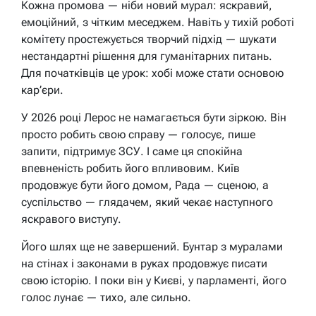
Кожна промова — ніби новий мурал: яскравий,
емоційний, з чітким меседжем. Навіть у тихій роботі
комітету простежується творчий підхід — шукати
нестандартні рішення для гуманітарних питань.
Для початківців це урок: хобі може стати основою
кар’єри.
У 2026 році Лерос не намагається бути зіркою. Він
просто робить свою справу — голосує, пише
запити, підтримує ЗСУ. І саме ця спокійна
впевненість робить його впливовим. Київ
продовжує бути його домом, Рада — сценою, а
суспільство — глядачем, який чекає наступного
яскравого виступу.
Його шлях ще не завершений. Бунтар з муралами
на стінах і законами в руках продовжує писати
свою історію. І поки він у Києві, у парламенті, його
голос лунає — тихо, але сильно.