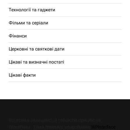
Технології та гаджети
Фільми та серіали
Фінанси
Церковні та святкові дати
Цікаві та визначні постаті
Цікаві факти
Всі права захищено. З гордістю працює на
WordPress. Тема NewsArc розроблена
WPInterface
.