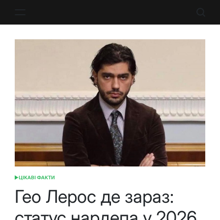
Перейти
до
вмісту
ЦІКАВІ ФАКТИ
ОПУБЛІКУВАТИ
У
Гео Лерос де зараз:
статус нардепа у 2026