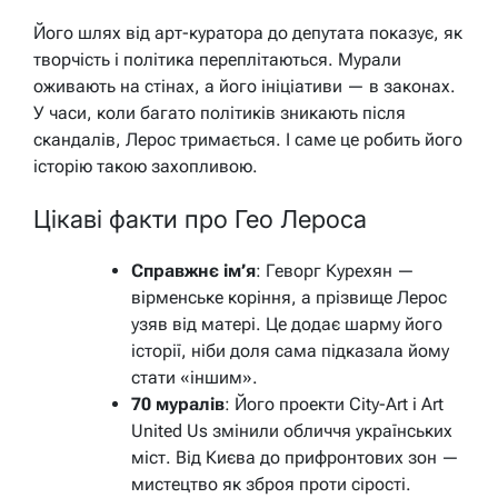
Його шлях від арт-куратора до депутата показує, як
творчість і політика переплітаються. Мурали
оживають на стінах, а його ініціативи — в законах.
У часи, коли багато політиків зникають після
скандалів, Лерос тримається. І саме це робить його
історію такою захопливою.
Цікаві факти про Гео Лероса
Справжнє ім’я
: Геворг Курехян —
вірменське коріння, а прізвище Лерос
узяв від матері. Це додає шарму його
історії, ніби доля сама підказала йому
стати «іншим».
70 муралів
: Його проекти City-Art і Art
United Us змінили обличчя українських
міст. Від Києва до прифронтових зон —
мистецтво як зброя проти сірості.