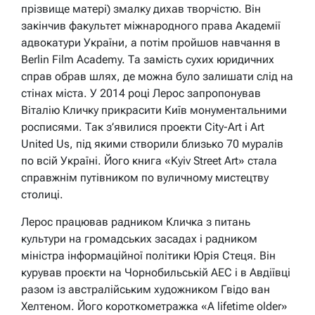
прізвище матері) змалку дихав творчістю. Він
закінчив факультет міжнародного права Академії
адвокатури України, а потім пройшов навчання в
Berlin Film Academy. Та замість сухих юридичних
справ обрав шлях, де можна було залишати слід на
стінах міста. У 2014 році Лерос запропонував
Віталію Кличку прикрасити Київ монументальними
росписями. Так з’явилися проекти City-Art і Art
United Us, під якими створили близько 70 муралів
по всій Україні. Його книга «Kyiv Street Art» стала
справжнім путівником по вуличному мистецтву
столиці.
Лерос працював радником Кличка з питань
культури на громадських засадах і радником
міністра інформаційної політики Юрія Стеця. Він
курував проєкти на Чорнобильській АЕС і в Авдіївці
разом із австралійським художником Гвідо ван
Хелтеном. Його короткометражка «A lifetime older»