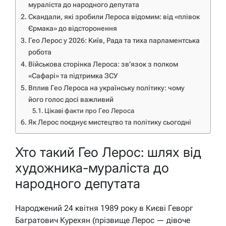
мураліста до народного депутата
Скандали, які зробили Лероса відомим: від «плівок
Єрмака» до відсторонення
Гео Лерос у 2026: Київ, Рада та тиха парламентська
робота
Військова сторінка Лероса: зв’язок з полком
«Сафарі» та підтримка ЗСУ
Вплив Гео Лероса на українську політику: чому
його голос досі важливий
Цікаві факти про Гео Лероса
Як Лерос поєднує мистецтво та політику сьогодні
Хто такий Гео Лерос: шлях від
художника-мураліста до
народного депутата
Народжений 24 квітня 1989 року в Києві Геворг
Багратович Курехян (прізвище Лерос — дівоче