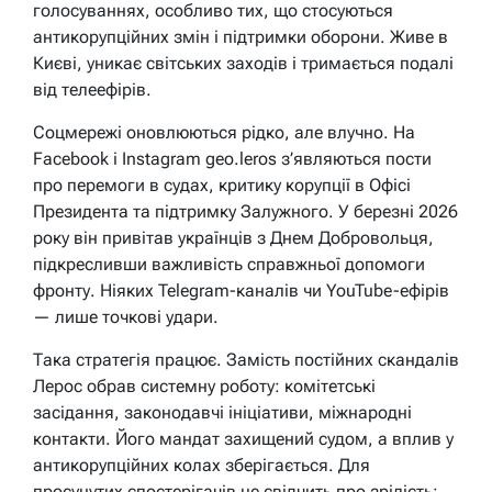
голосуваннях, особливо тих, що стосуються
антикорупційних змін і підтримки оборони. Живе в
Києві, уникає світських заходів і тримається подалі
від телеефірів.
Соцмережі оновлюються рідко, але влучно. На
Facebook і Instagram geo.leros з’являються пости
про перемоги в судах, критику корупції в Офісі
Президента та підтримку Залужного. У березні 2026
року він привітав українців з Днем Добровольця,
підкресливши важливість справжньої допомоги
фронту. Ніяких Telegram-каналів чи YouTube-ефірів
— лише точкові удари.
Така стратегія працює. Замість постійних скандалів
Лерос обрав системну роботу: комітетські
засідання, законодавчі ініціативи, міжнародні
контакти. Його мандат захищений судом, а вплив у
антикорупційних колах зберігається. Для
просунутих спостерігачів це свідчить про зрілість: