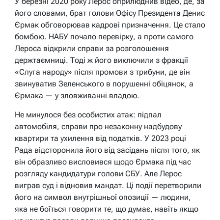
У березні 2020 року Лерос оприлюднив відео, де, за
його словами, брат голови Офісу Президента Денис
Єрмак обговорював кадрові призначення. Це стало
бомбою. НАБУ почало перевірку, а проти самого
Лероса відкрили справи за розголошення
держтаємниці. Тоді ж його виключили з фракції
«Слуга народу» після промови з трибуни, де він
звинуватив Зеленського в порушенні обіцянок, а
Єрмака — у зловживанні владою.
Не минулося без особистих атак: підпал
автомобіля, справи про незаконну надбудову
квартири та ухилення від податків. У 2023 році
Рада відсторонила його від засідань після того, як
він образливо висловився щодо Єрмака під час
розгляду кандидатури голови СБУ. Але Лерос
виграв суд і відновив мандат. Ці події перетворили
його на символ внутрішньої опозиції — людини,
яка не боїться говорити те, що думає, навіть якщо