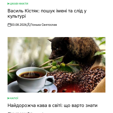
ЦІКАВІ ФАКТИ
ОПУБЛІКУВАТИ
У
Василь Кістяк: пошук імені та слід у
культурі
03.08.2026
Понька Святослав
Оприлюднено
Опубліковано
НАПОЇ
ОПУБЛІКУВАТИ
У
Найдорожча кава в світі: що варто знати