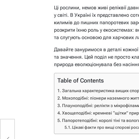
Ці рослини, немов живі реліквії давн
у світі. В Україні їх представлено с
килимів до пишних папоротевих зар
розкрити їхню роль у екосистемах: в
та слугують основою для харчових л
Давайте зануримося в деталі кожно
та значення. Цей поділ не просто кл
природа еволюціонувала без насіння
Table of Contents
Загальна характеристика вищих спо
Мохоподібні: піонери наземного жит
Плауноподібні: релікти з мікрофілам
Хвощеподібні: кремневі “щітки” при
Папоротеподібні: королі тіні та волог
Цікаві факти про вищі спорові ро