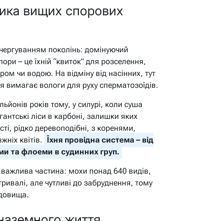
тика вищих спорових
 чергуванням поколінь: домінуючий
ори – це їхній “квиток” для розселення,
тром чи водою. На відміну від насінних, тут
ня вимагає вологи для руху сперматозоїдів.
ьйонів років тому, у силурі, коли суша
гантські ліси в карбоні, залишки яких
сті, рідко деревоподібні, з коренями,
жніх квітів.
Їхня провідна система – від
еми та флоеми в судинних груп.
– важлива частина: мохи понад 640 видів,
тривалі, але чутливі до забруднення, тому
едовища.
 наземного життя