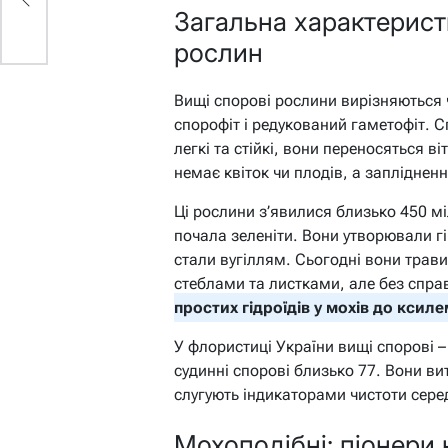
Загальна характерис
рослин
Вищі спорові рослини вирізняються
спорофіт і редукований гаметофіт. Сп
легкі та стійкі, вони переносяться ві
немає квіток чи плодів, а запліднен
Ці рослини з’явилися близько 450 міл
почала зеленіти. Вони утворювали гі
стали вугіллям. Сьогодні вони трави
стеблами та листками, але без справ
простих гідроїдів у мохів до ксил
У флористиці України вищі спорові 
судинні спорові близько 77. Вони ви
слугують індикаторами чистоти сер
Мохоподібні: піонери