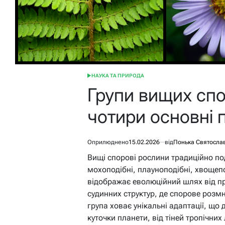
НАУКА ТА ПРИРОДА
ОПУБЛІКУВАТИ
У
Групи вищих спо
чотири основні 
Оприлюднено
15.02.2026
від
Понька Святосла
Вищі спорові рослини традиційно по
мохоподібні, плауноподібні, хвощепо
відображає еволюційний шлях від п
судинних структур, де спорове роз
група ховає унікальні адаптації, що
куточки планети, від тіней тропічних л