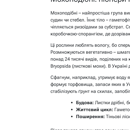
Мохоподібні – найпростіша група ви
судин чи стебел. Їхнє тіло – гаметоф
чіпляється ризоїдами за субстрат. С
коробочкою-спорангієм, де дозріва
Ці рослини люблять вологу, бо спер
Розмножуються вегетативно – шматоч
понад 24 тисячі видів, поділених на 
Bryopsida (листкові мохи). В Україн
Сфагнум, наприклад, утримує воду як
формує торфовища, запаси яких в Ук
стабілізують ґрунт на схилах, запобі
Будова:
Листки дрібні, б
Життєвий цикл:
Гаметоф
Поширення:
Тіньові ліс