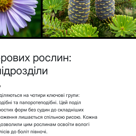
рових рослин:
підрозділи
в
діляються на чотири ключові групи:
дібні та папоротеподібні. Цей поділ
ростих форм без судин до складніших
множення лишається спільною рисою. Кожна
 дозволили цим рослинам освоїти вологі
ісів до боліт півночі.