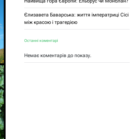
Найвища гора Європи: Ельбрус чи Монблан?
Єлизавета Баварська: життя імператриці Сісі
між красою і трагедією
Останні коментарі
Немає коментарів до показу.