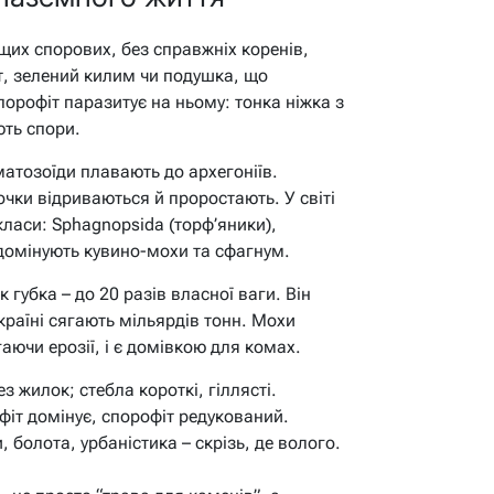
щих спорових, без справжніх коренів,
іт, зелений килим чи подушка, що
порофіт паразитує на ньому: тонка ніжка з
ють спори.
матозоїди плавають до архегоніїв.
ки відриваються й проростають. У світі
класи: Sphagnopsida (торф’яники),
і домінують кувино-мохи та сфагнум.
 губка – до 20 разів власної ваги. Він
раїні сягають мільярдів тонн. Мохи
гаючи ерозії, і є домівкою для комах.
ез жилок; стебла короткі, гіллясті.
іт домінує, спорофіт редукований.
и, болота, урбаністика – скрізь, де волого.