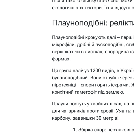
Після такого списку стає ясно: мохи 
екологічні архітектори. Їхня відсутн
Плауноподібні: релікт
Плауноподібні крокують далі – перші 
мікрофіли, дрібні й лускоподібні, ст
верхівках чи в листках, спородина і
формах.
Ця група налічує 1200 видів, в Україн
булавоподібний. Вони отруйні через
піротехніці – спори горять іскрами.
крихітний гаметофіт під землею.
Плауни ростуть у хвойних лісах, на 
для чагарників проти ерозії.
Уявіть:
карбону, заввишки 30 метрів!
Збірка спор: верхівкові с