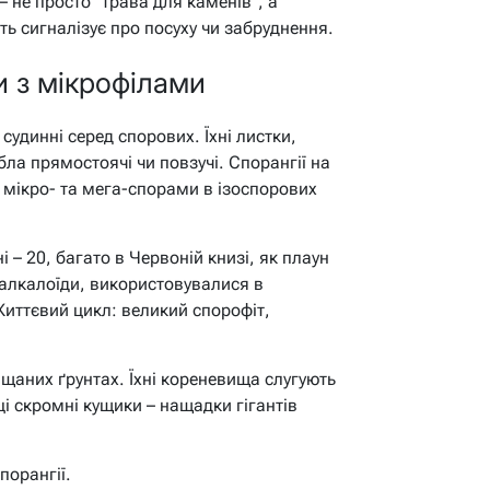
– не просто “трава для каменів”, а
ість сигналізує про посуху чи забруднення.
и з мікрофілами
судинні серед спорових. Їхні листки,
ебла прямостоячі чи повзучі. Спорангії на
з мікро- та мега-спорами в ізоспорових
і – 20, багато в Червоній книзі, як плаун
 алкалоїди, використовувалися в
 Життєвий цикл: великий спорофіт,
піщаних ґрунтах. Їхні кореневища слугують
 ці скромні кущики – нащадки гігантів
порангії.