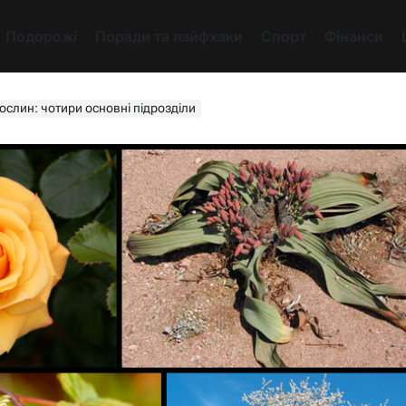
Подорожі
Поради та лайфхаки
Спорт
Фінанси
ослин: чотири основні підрозділи