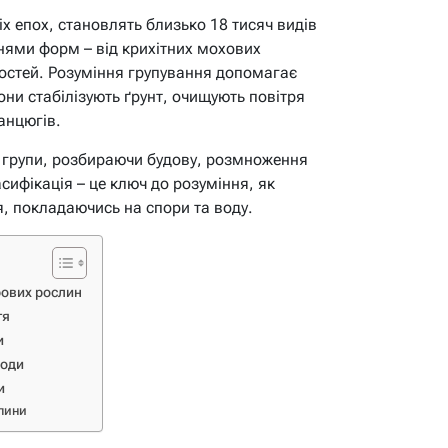
іх епох, становлять близько 18 тисяч видів
отнями форм – від крихітних мохових
остей. Розуміння групування допомагає
они стабілізують ґрунт, очищують повітря
анцюгів.
ї групи, розбираючи будову, розмноження
асифікація – це ключ до розуміння, як
, покладаючись на спори та воду.
рових рослин
тя
и
роди
и
слини