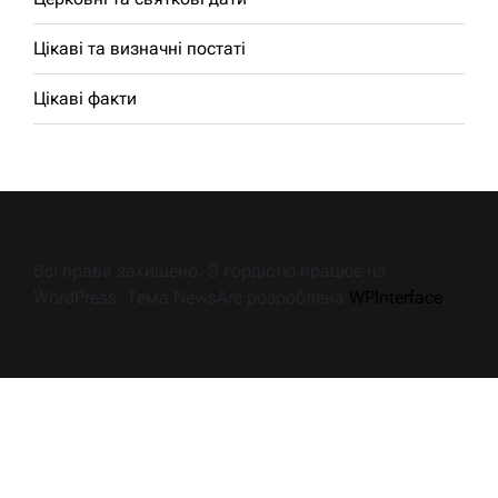
Цікаві та визначні постаті
Цікаві факти
Всі права захищено. З гордістю працює на
WordPress. Тема NewsArc розроблена
WPInterface
.