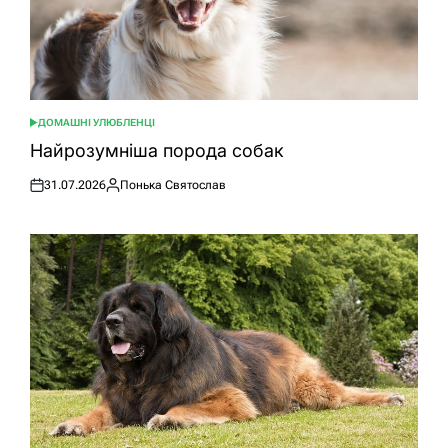
ДОМАШНІ УЛЮБЛЕНЦІ
ОПУБЛІКУВАТИ
У
Найрозумніша порода собак
31.07.2026
Понька Святослав
Оприлюднено
Опубліковано