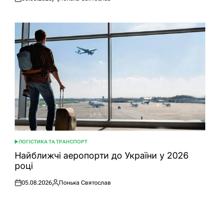
Оприлюднено
Опубліковано
ЛОГІСТИКА ТА ТРАНСПОРТ
ОПУБЛІКУВАТИ
У
Найближчі аеропорти до України у 2026
році
05.08.2026
Понька Святослав
Оприлюднено
Опубліковано