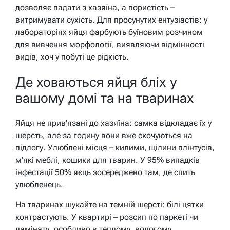
дозволяє падати з хазяїна, а пористість –
витримувати сухість. Для просунутих ентузіастів: у
лабораторіях яйця фарбують буїновим розчином
для вивчення морфології, виявляючи відмінності
видів, хоч у побуті це рідкість.
Де ховаються яйця бліх у
вашому домі та на тваринах
Яйця не прив’язані до хазяїна: самка відкладає їх у
шерсть, але за годину вони вже скочуються на
підлогу. Улюблені місця – килими, щілини плінтусів,
м’які меблі, кошики для тварин. У 95% випадків
інфестації 50% яєць зосереджено там, де спить
улюбленець.
На тваринах шукайте на темній шерсті: білі цятки
контрастують. У квартирі – розсип по паркеті чи
ламінату, особливо в теплому, вологому