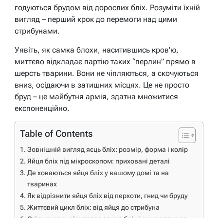
годуються брудом від дорослих бліх. Розуміти їхній
вигляд – перший крок до перемоги над цими
стрибунами.
Уявіть, як самка блохи, наситившись кров’ю,
миттєво відкладає партію таких “перлин” прямо в
шерсть тварини. Вони не чіпляються, а скочуються
вниз, осідаючи в затишних місцях. Це не просто
бруд – це майбутня армія, здатна множитися
експоненційно.
Table of Contents
Зовнішній вигляд яєць бліх: розмір, форма і колір
Яйця бліх під мікроскопом: приховані деталі
Де ховаються яйця бліх у вашому домі та на
тваринах
Як відрізнити яйця бліх від перхоти, гнид чи бруду
Життєвий цикл бліх: від яйця до стрибуна