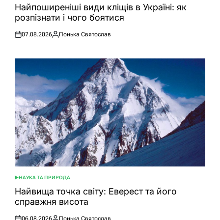
У
Найпоширеніші види кліщів в Україні: як
розпізнати і чого боятися
07.08.2026
Понька Святослав
Оприлюднено
Опубліковано
НАУКА ТА ПРИРОДА
ОПУБЛІКУВАТИ
У
Найвища точка світу: Еверест та його
справжня висота
06.08.2026
Понька Святослав