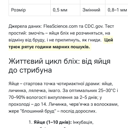
Розмір
0,5 мм
Змінний
0,8–1 мм
Джерела даних: FleaScience.com та CDC.gov. Тест
простий: змочіть – яйця бліх не розчиняться, на
відміну від бруду, і не прилипнуть, як гниди.
Цей
трюк рятує години марних пошуків.
Життєвий цикл бліх: від яйця
до стрибуна
Яйце – стартова точка чотириактної драми: яйце,
личинка, лялечка, імаго. За оптимальних 25–30°C і
70–90% вологості вилуплення за 2–5 днів; у
прохолоді – до 14. Личинка, черв’ячка з волосками,
жере “блошиний бруд” – послід дорослих.
Яйце (1–10 днів):
Інкубація,