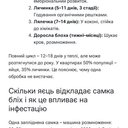
ембріональний розвиток.
Личинка (5–11 днів, 3 стадії):
Годування органічними рештками.
Лялечка (7–14 днів):
У коконі, стійка
до хімікатів.
Доросла блоха (тижні–місяці):
Шукає
кров, розмноження.
Повний цикл – 12–18 днів у теплі, але може
розтягнутися до року. У квартирах 50% популяції –
яйця, 35% личинки. Це пояснює, чому одна
обробка не вистачає.
Скільки яєць відкладає самка
бліх і як це впливає на
інфестацію
Одна запліднена самка – машина розмноження: