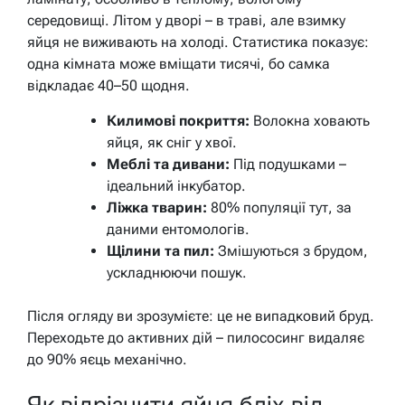
середовищі. Літом у дворі – в траві, але взимку
яйця не виживають на холоді. Статистика показує:
одна кімната може вміщати тисячі, бо самка
відкладає 40–50 щодня.
Килимові покриття:
Волокна ховають
яйця, як сніг у хвої.
Меблі та дивани:
Під подушками –
ідеальний інкубатор.
Ліжка тварин:
80% популяції тут, за
даними ентомологів.
Щілини та пил:
Змішуються з брудом,
ускладнюючи пошук.
Після огляду ви зрозумієте: це не випадковий бруд.
Переходьте до активних дій – пилососинг видаляє
до 90% яєць механічно.
Як відрізнити яйця бліх від