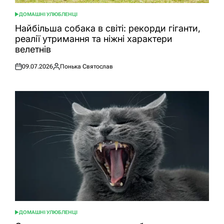
ДОМАШНІ УЛЮБЛЕНЦІ
ОПУБЛІКУВАТИ
У
Найбільша собака в світі: рекорди гіганти,
реалії утримання та ніжні характери
велетнів
09.07.2026
Понька Святослав
Оприлюднено
Опубліковано
ДОМАШНІ УЛЮБЛЕНЦІ
ОПУБЛІКУВАТИ
У