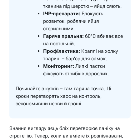
тканина під шерстю – яйця сяють.
ІЧР-препарати:
Блокують
розвиток, роблячи яйця
стерильними.
Гаряча пральня:
60°C вбиває все
на постільній.
Профілактика:
Краплі на холку
тварині – бар’єр для самок.
Моніторинг:
Липкі пастки
фіксують стрибків дорослих.
Починайте з кутків – там гаряча точка. Ці
кроки перетворять хаос на контроль,
зекономивши нерви й гроші.
Знання вигляду яєць бліх перетворює паніку на
стратегію. Тепер, коли ви вмієте їх розпізнавати,