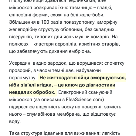
Під лупою яйця здаються перлинками, але
мікроскоп розкриває їхню таємницю – гладкі,
еліпсоїдні форми, схожі на білі желе-боби.
Збільшення в 100 разів показує тонку, аморфну
желеподібну структуру оболонки, без складних
візерунків, типових для яєць мух чи комарів. На
полюсах – кластери аеропілів, крихітних отворів,
що забезпечують дихання ембріона.
Усередині видно зародок, що ворушився: спочатку
прозорий, з часом темнішає, набуваючи
перламутру.
Не життєздатні яйця зморщуються,
ніби зів’ялі ягідки, – це ключ до діагностики
невдалих обробок.
Електронний скануючий
мікроскоп (за описами з FleaScience.com)
підкреслює відсутність воску на поверхні: замість
нього – спумабінова мембрана, що відштовхує
воду.
Така структура ідеальна для виживання: легкість