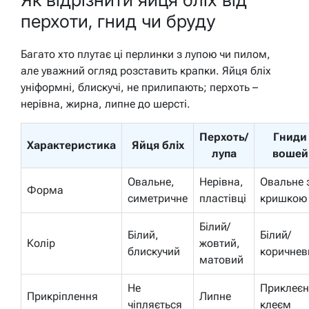
перхоти, гнид чи бруду
Багато хто плутає ці перлинки з лупою чи пилом,
але уважний огляд розставить крапки. Яйця бліх
уніформні, блискучі, не прилипають; перхоть –
нерівна, жирна, липне до шерсті.
Перхоть/
Гниди
Характеристика
Яйця бліх
лупа
вошей
Овальне,
Нерівна,
Овальне 
Форма
симетричне
пластівці
кришкою
Білий/
Білий,
Білий/
Колір
жовтий,
блискучий
коричнев
матовий
Не
Приклеєн
Прикріплення
Липне
чіпляється
клеєм