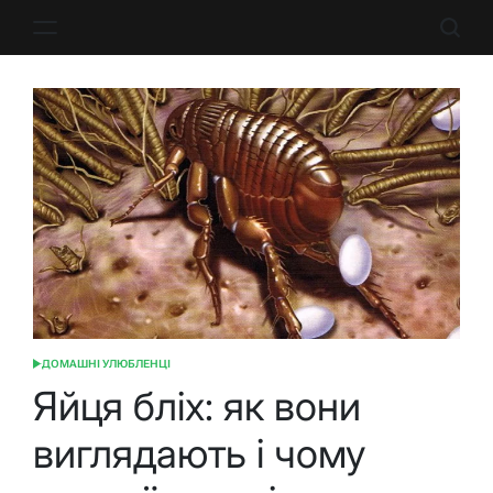
Перейти
до
вмісту
ДОМАШНІ УЛЮБЛЕНЦІ
ОПУБЛІКУВАТИ
У
Яйця бліх: як вони
виглядають і чому