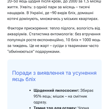
20–50 яєць щодня після крові, до 2000 за 1,5 місяці
життя. Уявіть: з однієї пари за місяць – тисячі
нащадків. В Україні, де ~90 видів бліх, домашні
котячі домінують, множачись у міських квартирах.
Фактори прискорення: тепло підлоги, вологість від
акваріумів. Статистика ентомологів: без втручання
популяція росте експоненційно, 10 бліх = 1000 яєць
за тиждень. Це не жарт – сусіди з тваринами часто
“обмінюються” подарунками.
Поради з виявлення та усунення
яєць бліх
Щоденний пилососинг:
Збирає
95% яєць; мішок – на смітник
одразу.
Темне тло для огляду:
Чорна