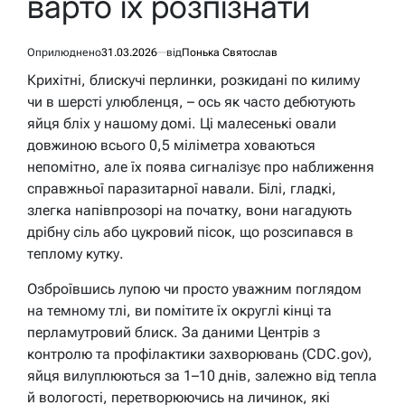
варто їх розпізнати
Оприлюднено
31.03.2026
від
Понька Святослав
Крихітні, блискучі перлинки, розкидані по килиму
чи в шерсті улюбленця, – ось як часто дебютують
яйця бліх у нашому домі. Ці малесенькі овали
довжиною всього 0,5 міліметра ховаються
непомітно, але їх поява сигналізує про наближення
справжньої паразитарної навали. Білі, гладкі,
злегка напівпрозорі на початку, вони нагадують
дрібну сіль або цукровий пісок, що розсипався в
теплому кутку.
Озброївшись лупою чи просто уважним поглядом
на темному тлі, ви помітите їх округлі кінці та
перламутровий блиск. За даними Центрів з
контролю та профілактики захворювань (CDC.gov),
яйця вилуплюються за 1–10 днів, залежно від тепла
й вологості, перетворюючись на личинок, які