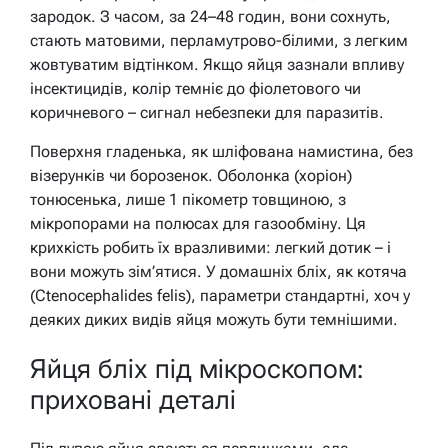
зародок. З часом, за 24–48 годин, вони сохнуть,
стають матовими, перламутрово-білими, з легким
жовтуватим відтінком. Якщо яйця зазнали впливу
інсектицидів, колір темніє до фіолетового чи
коричневого – сигнал небезпеки для паразитів.
Поверхня гладенька, як шліфована намистина, без
візерунків чи борозенок. Оболонка (хоріон)
тонюсенька, лише 1 пікометр товщиною, з
мікропорами на полюсах для газообміну. Ця
крихкість робить їх вразливими: легкий дотик – і
вони можуть зім’ятися. У домашніх бліх, як котяча
(Ctenocephalides felis), параметри стандартні, хоч у
деяких диких видів яйця можуть бути темнішими.
Яйця бліх під мікроскопом:
приховані деталі