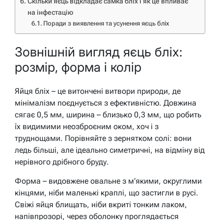
Скільки яєць відкладає самка бліх і як це впливає
на інфестацію
Поради з виявлення та усунення яєць бліх
Зовнішній вигляд яєць бліх:
розмір, форма і колір
Яйця бліх – це витончені витвори природи, де
мінімалізм поєднується з ефективністю. Довжина
сягає 0,5 мм, ширина – близько 0,3 мм, що робить
їх видимими неозброєним оком, хоч і з
труднощами. Порівняйте з зернятком солі: вони
ледь більші, але ідеально симетричні, на відміну від
нерівного дрібного бруду.
Форма – видовжене овальне з м’якими, округлими
кінцями, ніби маленькі краплі, що застигли в русі.
Свіжі яйця блищать, ніби вкриті тонким лаком,
напівпрозорі, через оболонку проглядається