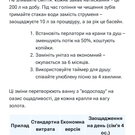
200 л на добу. Під час гоління чи чищення зубів
тримайте стакан води замість струменя –
заощаджуєте 10 л за процедуру, а за рік це басейн.
Встановіть перлатори на крани та душ –
зменшують потік на 50%, коштують
копійки.
Замініть унітаз на економний –
окупається за 6 місяців.
Використовуйте таймер для душу:
співайте улюблену пісню за 4 хвилини.
Ці зміни перетворюють ванну з “водоспаду” на
оазис ощадливості, де кожна крапля на вагу
золота.
Заощадження
Стандартна
Економна
Прилад
на день (сім’я 4
витрата
версія
ос.)