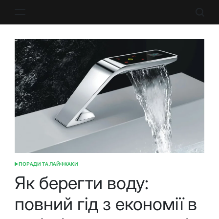
Перейти
до
вмісту
ПОРАДИ ТА ЛАЙФХАКИ
ОПУБЛІКУВАТИ
У
Як берегти воду:
повний гід з економії в