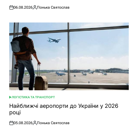
06.08.2026
Понька Святослав
Оприлюднено
Опубліковано
ЛОГІСТИКА ТА ТРАНСПОРТ
ОПУБЛІКУВАТИ
У
Найближчі аеропорти до України у 2026
році
05.08.2026
Понька Святослав
Оприлюднено
Опубліковано