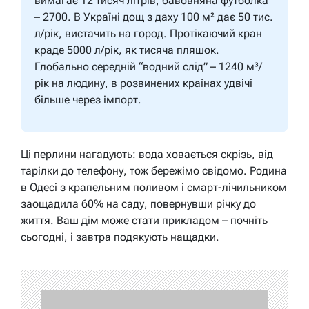
вимагає 12 тисяч літрів, бавовняна футболка
– 2700. В Україні дощ з даху 100 м² дає 50 тис.
л/рік, вистачить на город. Протікаючий кран
краде 5000 л/рік, як тисяча пляшок.
Глобально середній “водний слід” – 1240 м³/
рік на людину, в розвинених країнах удвічі
більше через імпорт.
Ці перлини нагадують: вода ховається скрізь, від
тарілки до телефону, тож бережімо свідомо. Родина
в Одесі з крапельним поливом і смарт-лічильником
заощадила 60% на саду, повернувши річку до
життя. Ваш дім може стати прикладом – почніть
сьогодні, і завтра подякують нащадки.