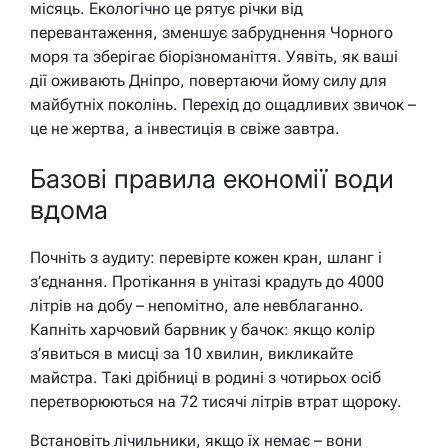
місяць. Екологічно це рятує річки від
перевантаження, зменшує забруднення Чорного
моря та зберігає біорізноманіття. Уявіть, як ваші
дії оживають Дніпро, повертаючи йому силу для
майбутніх поколінь. Перехід до ощадливих звичок –
це не жертва, а інвестиція в свіже завтра.
Базові правила економії води
вдома
Почніть з аудиту: перевірте кожен кран, шланг і
з’єднання. Протікання в унітазі крадуть до 4000
літрів на добу – непомітно, але невблаганно.
Капніть харчовий барвник у бачок: якщо колір
з’явиться в мисці за 10 хвилин, викликайте
майстра. Такі дрібниці в родині з чотирьох осіб
перетворюються на 72 тисячі літрів втрат щороку.
Встановіть лічильники, якщо їх немає – вони