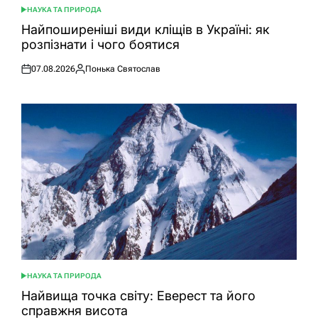
НАУКА ТА ПРИРОДА
ОПУБЛІКУВАТИ
У
Найпоширеніші види кліщів в Україні: як
розпізнати і чого боятися
07.08.2026
Понька Святослав
Оприлюднено
Опубліковано
НАУКА ТА ПРИРОДА
ОПУБЛІКУВАТИ
У
Найвища точка світу: Еверест та його
справжня висота