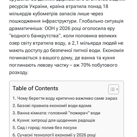
ресурсів України, країна втратила понад 18
мільярдів кубометрів запасів лише через
пошкодження інфраструктури. Глобально ситуація
драматичніша: ООН у 2026 році оголосила еру
“водного банкрутства”, коли половина великих
озер світу втратила воду, а 2,1 мільярда людей не
мають доступу до безпечної питної води. Економія
починається з вашого дому, де ванна та кухня
поглинають левову частку – аж 70% побутового
розходу.
Table of Contents
Чому берегти воду критично важливо саме зараз
Базові правила економії води вдома
Ванна кімната: головний “пожирач” води
Кухня: хитрощі для щоденних радощів
Сад і город: полив без посухи
Сучасні технології економії у 2026 році