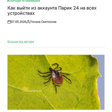
ПОРАДИ ТА ЛАЙФХАКИ
ОПУБЛІКУВАТИ
У
Как выйти из аккаунта Парик 24 на всех
устройствах
07.05.2026
Понька Святослав
Оприлюднено
Опубліковано
Більше від автора