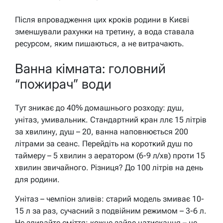
Після впровадження цих кроків родини в Києві
зменшували рахунки на третину, а вода ставала
ресурсом, яким пишаються, а не витрачають.
Ванна кімната: головний
“пожирач” води
Тут зникає до 40% домашнього розходу: душ,
унітаз, умивальник. Стандартний кран ллє 15 літрів
за хвилину, душ – 20, ванна наповнюється 200
літрами за сеанс. Перейдіть на короткий душ по
таймеру – 5 хвилин з аератором (6-9 л/хв) проти 15
хвилин звичайного. Різниця? До 100 літрів на день
для родини.
Унітаз – чемпіон зливів: старий модель змиває 10-
15 л за раз, сучасний з подвійним режимом – 3-6 л.
Не зливайте сміття: кожне зайве натискання – це