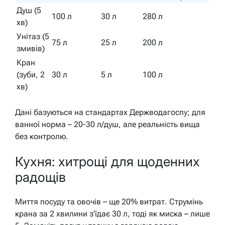
Душ (5
100 л
30 л
280 л
хв)
Унітаз (5
75 л
25 л
200 л
змивів)
Кран
(зуби, 2
30 л
5 л
100 л
хв)
Дані базуються на стандартах Держводагоспу; для
ванної норма – 20-30 л/душ, але реальність вища
без контролю.
Кухня: хитрощі для щоденних
радощів
Миття посуду та овочів – ще 20% витрат. Струмінь
крана за 2 хвилини з’їдає 30 л, тоді як миска – лише