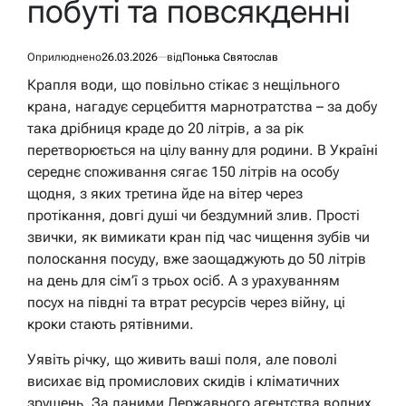
побуті та повсякденні
Оприлюднено
26.03.2026
від
Понька Святослав
Крапля води, що повільно стікає з нещільного
крана, нагадує серцебиття марнотратства – за добу
така дрібниця краде до 20 літрів, а за рік
перетворюється на цілу ванну для родини. В Україні
середнє споживання сягає 150 літрів на особу
щодня, з яких третина йде на вітер через
протікання, довгі душі чи бездумний злив. Прості
звички, як вимикати кран під час чищення зубів чи
полоскання посуду, вже заощаджують до 50 літрів
на день для сім’ї з трьох осіб. А з урахуванням
посух на півдні та втрат ресурсів через війну, ці
кроки стають рятівними.
Уявіть річку, що живить ваші поля, але поволі
висихає від промислових скидів і кліматичних
зрушень. За даними Державного агентства водних