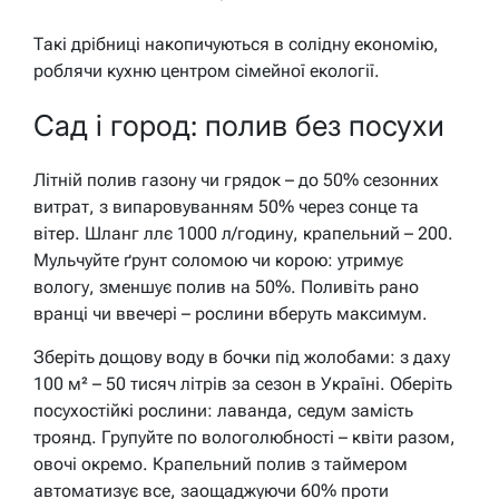
Такі дрібниці накопичуються в солідну економію,
роблячи кухню центром сімейної екології.
Сад і город: полив без посухи
Літній полив газону чи грядок – до 50% сезонних
витрат, з випаровуванням 50% через сонце та
вітер. Шланг ллє 1000 л/годину, крапельний – 200.
Мульчуйте ґрунт соломою чи корою: утримує
вологу, зменшує полив на 50%. Поливіть рано
вранці чи ввечері – рослини вберуть максимум.
Зберіть дощову воду в бочки під жолобами: з даху
100 м² – 50 тисяч літрів за сезон в Україні. Оберіть
посухостійкі рослини: лаванда, седум замість
троянд. Групуйте по вологолюбності – квіти разом,
овочі окремо. Крапельний полив з таймером
автоматизує все, заощаджуючи 60% проти