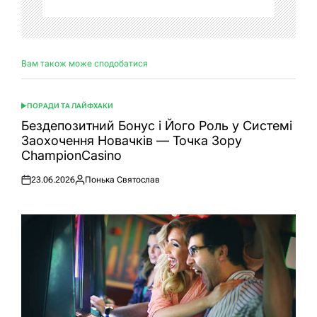
Вам також може сподобатися
ПОРАДИ ТА ЛАЙФХАКИ
ОПУБЛІКУВАТИ
У
Бездепозитний Бонус і Його Роль у Системі
Заохочення Новачків — Точка Зору
ChampionCasino
23.06.2026
Понька Святослав
Оприлюднено
Опубліковано