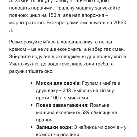
5. Замочіть посуд у тазику з гарячою водою,
полощіть порціями. Пральну машину запускайте
повною: цикл на 150 л, але напівпорожня –
марнотратство. Еко-програми зменшують на 20-30
л.
Розморожуйте м’ясо в холодильнику, а не під
краном – це не лише економить, а й зберігає смак.
Збирайте воду з-під охолодження для поливу квітів.
Уявіть кухню, де вода тече лише коли треба, а
рахунки тішать око.
Миски для овочів:
Групами мийте в
друшляку – 248 л/місяць на гігієну
проти 100 л з мисками.
Повне завантаження:
Пральна
машина економить 589 л/місяць на
прання.
Залишки води:
З чайника чи овочів – у
компот чи рослини.