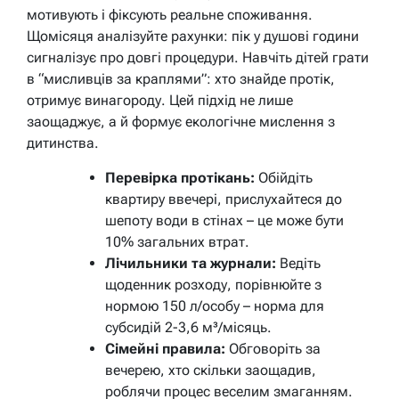
мотивують і фіксують реальне споживання.
Щомісяця аналізуйте рахунки: пік у душові години
сигналізує про довгі процедури. Навчіть дітей грати
в “мисливців за краплями”: хто знайде протік,
отримує винагороду. Цей підхід не лише
заощаджує, а й формує екологічне мислення з
дитинства.
Перевірка протікань:
Обійдіть
квартиру ввечері, прислухайтеся до
шепоту води в стінах – це може бути
10% загальних втрат.
Лічильники та журнали:
Ведіть
щоденник розходу, порівнюйте з
нормою 150 л/особу – норма для
субсидій 2-3,6 м³/місяць.
Сімейні правила:
Обговоріть за
вечерею, хто скільки заощадив,
роблячи процес веселим змаганням.