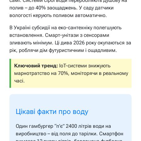
самі. Системи сірої води переробляють душову на
полив – до 40% заощаджень. У саду датчики
вологості керують поливом автоматично.
В Україні субсидії на еко-сантехніку полегшують
встановлення. Смарт-унітази з сенсорами
зливають мінімум. Ці дива 2026 року окупаються за
рік, роблячи дім футуристичним і ощадливим.
Ключовий тренд:
IoT-системи знижують
марнотратство на 70%, моніторячи в реальному
часі.
Цікаві факти про воду
Один гамбургер “п’є” 2400 літрів води на
виробництво – від поля до тарілки. Смартфон