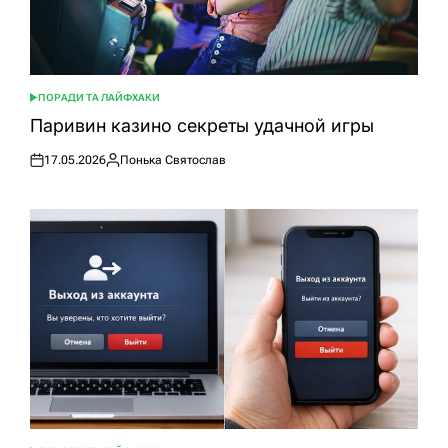
ПОРАДИ ТА ЛАЙФХАКИ
ОПУБЛІКУВАТИ
У
Паривин казино секреты удачной игры
17.05.2026
Понька Святослав
Оприлюднено
Опубліковано