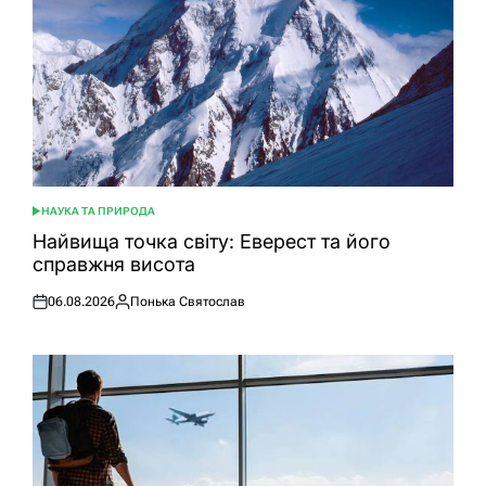
НАУКА ТА ПРИРОДА
ОПУБЛІКУВАТИ
У
Найвища точка світу: Еверест та його
справжня висота
06.08.2026
Понька Святослав
Оприлюднено
Опубліковано