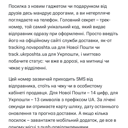
Посилка з новим гаджетом чи подарунком від
друзів десь мандрує дорогами, а ви нетерпляче
поглядаєте на телефон. Головний секрет – трек-
номер, той самий унікальний код, який видає
відправник одразу при оформленні. Просто введіть
його на офіційному сайті служби доставки, як-от
tracking.novaposhta.ua для Нової Пошти чи
track.ukrposhta.ua для Укрпошти, і миттєво
побачите статус: чи вже в дорозі, на митниці чи
чекає у відділенні.
Цей номер зазвичай приходить SMS від
відправника, стоїть на чеку чи в особистому
кабінеті продавця. Для Нової Пошти – 14 цифр, для
Укрпошти – 13 символів з префіксом UA. За лічені
секунди ви отримаєте карту шляху, дату останнього
оновлення та прогноз доставки. А якщо кілька
посилок – завантажте мобільний додаток, де все в
одному місці з push-повідомленнями.