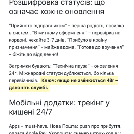
Розшифровка статусів: що
означає кожне оновлення
“Прийнято відправником” – перша радість, посилка
в системі. “В митному оформленні” – перевірка на
кордоні, чекайте 3-7 днів. “Прибуло в країну
призначення” – майже вдома. “Готове до вручення”
– біжіть до відділення!
Затримки бувають: “Технічна пауза” – оновлення
24г. Міжнародні статуси дублюються, бо кілька
перевізників.
Ключ: якщо не змінюється 48г –
дзвоніть службі.
Мобільні додатки: трекінг у
кишені 24/7
Apps – must-have. Нова Пошта: push про прибуття,
оплата Apple Pay. Укрпошта: сканер штрих-кодів у