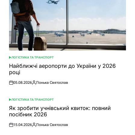
ЛОГІСТИКА ТА ТРАНСПОРТ
ОПУБЛІКУВАТИ
У
Найближчі аеропорти до України у 2026
році
05.08.2026
Понька Святослав
Оприлюднено
Опубліковано
ЛОГІСТИКА ТА ТРАНСПОРТ
ОПУБЛІКУВАТИ
У
Як зробити учнівський квиток: повний
посібник 2026
15.04.2026
Понька Святослав
Оприлюднено
Опубліковано