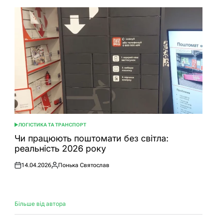
ЛОГІСТИКА ТА ТРАНСПОРТ
ОПУБЛІКУВАТИ
У
Чи працюють поштомати без світла:
реальність 2026 року
14.04.2026
Понька Святослав
Оприлюднено
Опубліковано
Більше від автора