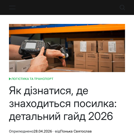
Перейти
до
вмісту
ЛОГІСТИКА ТА ТРАНСПОРТ
ОПУБЛІКУВАТИ
У
Як дізнатися, де
знаходиться посилка:
детальний гайд 2026
Оприлюднено
28.04.2026
від
Понька Святослав