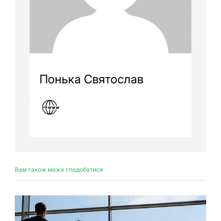
Понька Святослав
Вам також може сподобатися