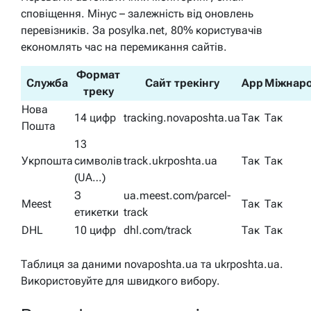
сповіщення. Мінус – залежність від оновлень
перевізників. За posylka.net, 80% користувачів
економлять час на перемикання сайтів.
Формат
Служба
Сайт трекінгу
App
Міжнаро
треку
Нова
14 цифр
tracking.novaposhta.ua
Так
Так
Пошта
13
Укрпошта
символів
track.ukrposhta.ua
Так
Так
(UA…)
З
ua.meest.com/parcel-
Meest
Так
Так
етикетки
track
DHL
10 цифр
dhl.com/track
Так
Так
Таблиця за даними novaposhta.ua та ukrposhta.ua.
Використовуйте для швидкого вибору.