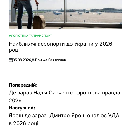
ЛОГІСТИКА ТА ТРАНСПОРТ
ОПУБЛІКУВАТИ
У
Найближчі аеропорти до України у 2026
році
05.08.2026
Понька Святослав
Оприлюднено
Опубліковано
Навігація
Попередній:
записів
Де зараз Надія Савченко: фронтова правда
2026
Наступний:
Ярош де зараз: Дмитро Ярош очолює УДА
в 2026 році