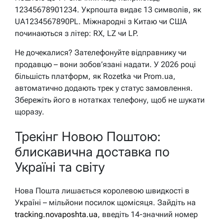
12345678901234. Укрпошта видає 13 символів, як
UA1234567890PL. Міжнародні з Китаю чи США
починаються з літер: RX, LZ чи LP.
Не дочекалися? Зателефонуйте відправнику чи
продавцю – вони зобов’язані надати. У 2026 році
більшість платформ, як Rozetka чи Prom.ua,
автоматично додають трек у статус замовлення.
Збережіть його в нотатках телефону, щоб не шукати
щоразу.
Трекінг Новою Поштою:
блискавична доставка по
Україні та світу
Нова Пошта лишається королевою швидкості в
Україні – мільйони посилок щомісяця. Зайдіть на
tracking.novaposhta.ua
, введіть 14-значний номер