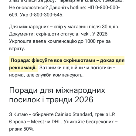
з’являються за добу. Перевірте в кількох трекерах.
Не оновлюється? Дзвоніть hotline: НП 0-800-500-
609, Укр 0-800-300-545.
Для міжнародних – спір у магазині після 30 днів.
Документи: скріншоти статусів, чeki. У 2026
Укрпошта ввела компенсацію до 1000 грн за
втрату.
Порада: фіксуйте все скріншотами – доказ для
рекламації.
Затримки від війни чи логістики –
норма, але служби компенсують.
Поради для міжнародних
посилок і тренди 2026
З Китаю – обирайте Cainiao Standard, трек з LP.
Європа – Meest чи DHL. Уникайте безтрекових –
ризик 50%.