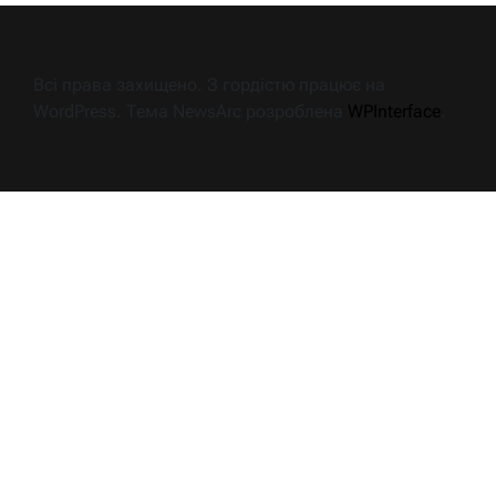
Всі права захищено. З гордістю працює на
WordPress. Тема NewsArc розроблена
WPInterface
.