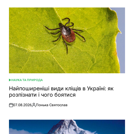
НАУКА ТА ПРИРОДА
ОПУБЛІКУВАТИ
У
Найпоширеніші види кліщів в Україні: як
розпізнати і чого боятися
07.08.2026
Понька Святослав
Оприлюднено
Опубліковано