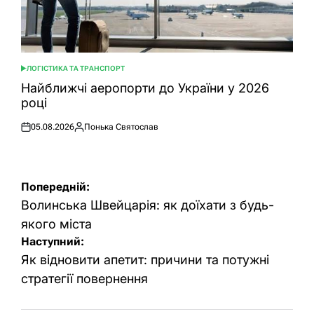
ЛОГІСТИКА ТА ТРАНСПОРТ
ОПУБЛІКУВАТИ
У
Найближчі аеропорти до України у 2026
році
05.08.2026
Понька Святослав
Оприлюднено
Опубліковано
Навігація
Попередній:
записів
Волинська Швейцарія: як доїхати з будь-
якого міста
Наступний:
Як відновити апетит: причини та потужні
стратегії повернення