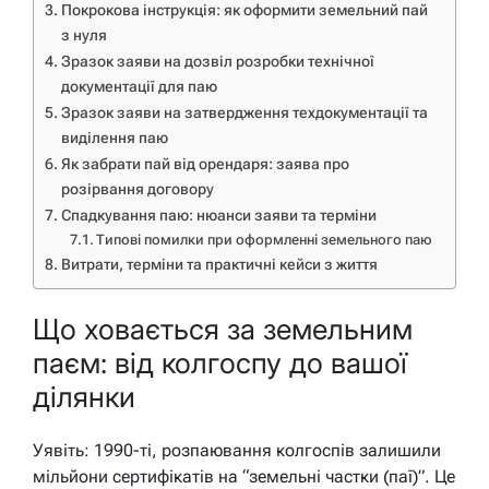
Покрокова інструкція: як оформити земельний пай
з нуля
Зразок заяви на дозвіл розробки технічної
документації для паю
Зразок заяви на затвердження техдокументації та
виділення паю
Як забрати пай від орендаря: заява про
розірвання договору
Спадкування паю: нюанси заяви та терміни
Типові помилки при оформленні земельного паю
Витрати, терміни та практичні кейси з життя
Що ховається за земельним
паєм: від колгоспу до вашої
ділянки
Уявіть: 1990-ті, розпаювання колгоспів залишили
мільйони сертифікатів на “земельні частки (паї)”. Це