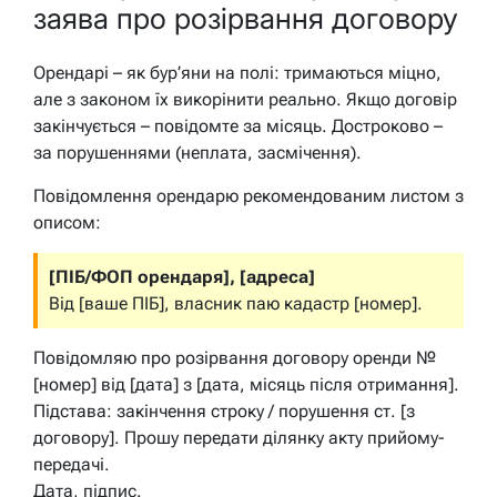
заява про розірвання договору
Орендарі – як бур’яни на полі: тримаються міцно,
але з законом їх викорінити реально. Якщо договір
закінчується – повідомте за місяць. Достроково –
за порушеннями (неплата, засмічення).
Повідомлення орендарю рекомендованим листом з
описом:
[ПІБ/ФОП орендаря], [адреса]
Від [ваше ПІБ], власник паю кадастр [номер].
Повідомляю про розірвання договору оренди №
[номер] від [дата] з [дата, місяць після отримання].
Підстава: закінчення строку / порушення ст. [з
договору]. Прошу передати ділянку акту прийому-
передачі.
Дата, підпис.