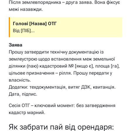
Після землевпорядника – друга заява. Вона фіксує
межі назавжди.
Голові [Назва] ОТГ
Від [ПІБ]…
Заява
Прошу затвердити технічну документацію із
землеустрою щодо встановлення меж земельної
ділянки (паю) кадастровий № [якщо є], площа [га],
цільове призначення – рілля. Прошу передати у
власність.
Додатки: техдокументація, витяг ДЗК, квитанція.
Дата, підпис.
Сесія ОТГ – ключовий момент: без затвердження
кадастр марний.
Як забрати пай від орендаря: