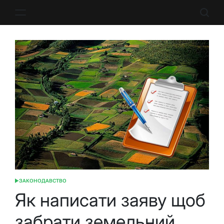
Перейти
до
вмісту
ЗАКОНОДАВСТВО
ОПУБЛІКУВАТИ
У
Як написати заяву щоб
забрати земельний