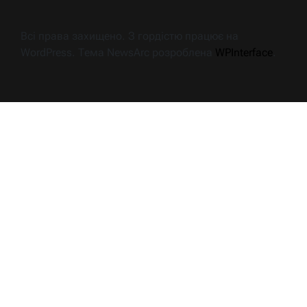
Всі права захищено. З гордістю працює на
WordPress. Тема NewsArc розроблена
WPInterface
.