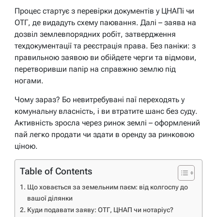
Процес стартує з перевірки документів у ЦНАПі чи
ОТГ, де видадуть схему паювання. Далі – заява на
дозвіл землевпорядних робіт, затвердження
техдокументації та реєстрація права. Без паніки: з
правильною заявою ви обійдете черги та відмови,
перетворивши папір на справжню землю під
ногами.
Чому зараз? Бо невитребувані паї переходять у
комунальну власність, і ви втратите шанс без суду.
Активність зросла через ринок землі – оформлений
пай легко продати чи здати в оренду за ринковою
ціною.
Table of Contents
Що ховається за земельним паєм: від колгоспу до
вашої ділянки
Куди подавати заяву: ОТГ, ЦНАП чи нотаріус?