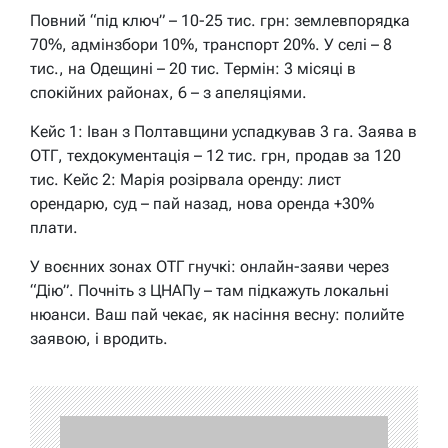
Повний “під ключ” – 10-25 тис. грн: землевпорядка
70%, адмінзбори 10%, транспорт 20%. У селі – 8
тис., на Одещині – 20 тис. Термін: 3 місяці в
спокійних районах, 6 – з апеляціями.
Кейс 1: Іван з Полтавщини успадкував 3 га. Заява в
ОТГ, техдокументація – 12 тис. грн, продав за 120
тис. Кейс 2: Марія розірвала оренду: лист
орендарю, суд – пай назад, нова оренда +30%
плати.
У воєнних зонах ОТГ гнучкі: онлайн-заяви через
“Дію”. Почніть з ЦНАПу – там підкажуть локальні
нюанси. Ваш пай чекає, як насіння весну: полийте
заявою, і вродить.