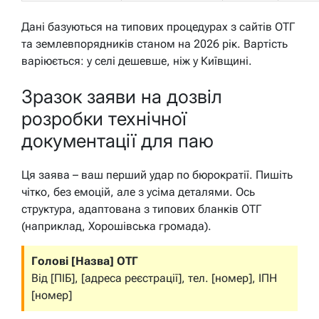
Дані базуються на типових процедурах з сайтів ОТГ
та землевпорядників станом на 2026 рік. Вартість
варіюється: у селі дешевше, ніж у Київщині.
Зразок заяви на дозвіл
розробки технічної
документації для паю
Ця заява – ваш перший удар по бюрократії. Пишіть
чітко, без емоцій, але з усіма деталями. Ось
структура, адаптована з типових бланків ОТГ
(наприклад, Хорошівська громада).
Голові [Назва] ОТГ
Від [ПІБ], [адреса реєстрації], тел. [номер], ІПН
[номер]