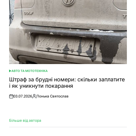
АВТО ТА МОТОТЕХНІКА
ОПУБЛІКУВАТИ
У
Штраф за брудні номери: скільки заплатите
і як уникнути покарання
03.07.2026
Понька Святослав
Оприлюднено
Опубліковано
Більше від автора