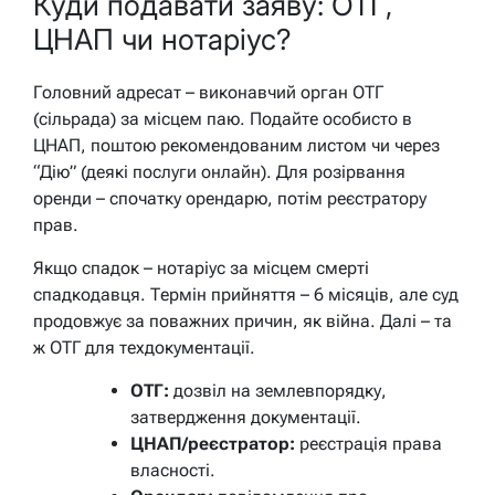
Куди подавати заяву: ОТГ,
ЦНАП чи нотаріус?
Головний адресат – виконавчий орган ОТГ
(сільрада) за місцем паю. Подайте особисто в
ЦНАП, поштою рекомендованим листом чи через
“Дію” (деякі послуги онлайн). Для розірвання
оренди – спочатку орендарю, потім реєстратору
прав.
Якщо спадок – нотаріус за місцем смерті
спадкодавця. Термін прийняття – 6 місяців, але суд
продовжує за поважних причин, як війна. Далі – та
ж ОТГ для техдокументації.
ОТГ:
дозвіл на землевпорядку,
затвердження документації.
ЦНАП/реєстратор:
реєстрація права
власності.