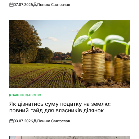
07.07.2026
Понька Святослав
Оприлюднено
Опубліковано
ЗАКОНОДАВСТВО
ОПУБЛІКУВАТИ
У
Як дізнатись суму податку на землю:
повний гайд для власників ділянок
03.07.2026
Понька Святослав
Оприлюднено
Опубліковано