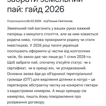
пай: гайд 2026
Оприлюднено
26.03.2026
від
Понька Святослав
Земельний пай вагонить у ваших руках важкий
папірець з минулого століття, але за ним ховається
родюча нива, готова прокормити родину чи стати
інвестицією. У 2026 році тисячі українців
поспішають оформити ці частки від колгоспних
часів, бо закон дає час лише до 1 січня 2028-го.
Щоб забрати пай, спочатку з’ясуйте статус: чи є
сертифікат, чи в оренді він, чи успадкований.
Основна заява йде до об’єднаної територіальної
громади (ОТГ) для виділення ділянки в натурі – це
перетворює абстрактну частку на конкретні гектари
з кадастровим номером. А якщо орендар сів
намертво, пишіть йому повідомлення про
розірвання договору.