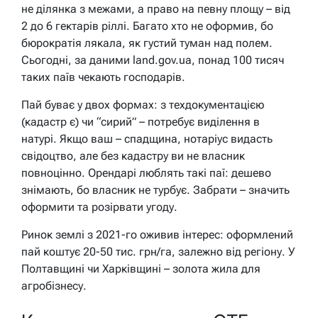
не ділянка з межами, а право на певну площу – від
2 до 6 гектарів ріллі. Багато хто не оформив, бо
бюрократія лякала, як густий туман над полем.
Сьогодні, за даними land.gov.ua, понад 100 тисяч
таких паїв чекають господарів.
Пай буває у двох формах: з техдокументацією
(кадастр є) чи “сирий” – потребує виділення в
натурі. Якщо ваш – спадщина, нотаріус видасть
свідоцтво, але без кадастру ви не власник
повноцінно. Орендарі люблять такі паї: дешево
знімають, бо власник не турбує. Забрати – значить
оформити та розірвати угоду.
Ринок землі з 2021-го оживив інтерес: оформлений
пай коштує 20-50 тис. грн/га, залежно від регіону. У
Полтавщині чи Харківщині – золота жила для
агробізнесу.