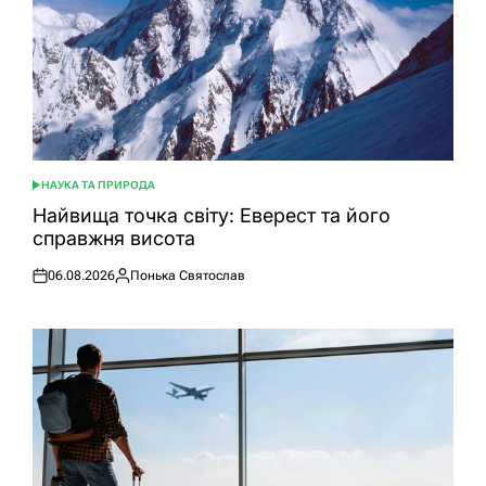
НАУКА ТА ПРИРОДА
ОПУБЛІКУВАТИ
У
Найвища точка світу: Еверест та його
справжня висота
06.08.2026
Понька Святослав
Оприлюднено
Опубліковано