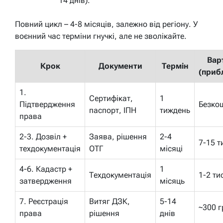
14 днів).
Повний цикл – 4-8 місяців, залежно від регіону. У
воєнний час терміни гнучкі, але не зволікайте.
Вар
Крок
Документи
Термін
(приб
1.
Сертифікат,
1
Підтвердження
Безко
паспорт, ІПН
тиждень
права
2-3. Дозвіл +
Заява, рішення
2-4
7-15 т
техдокументація
ОТГ
місяці
4-6. Кадастр +
1
Техдокументація
1-2 ти
затвердження
місяць
7. Реєстрація
Витяг ДЗК,
5-14
~300 г
права
рішення
днів