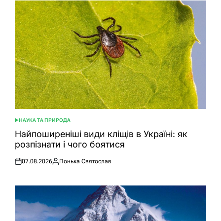
НАУКА ТА ПРИРОДА
ОПУБЛІКУВАТИ
У
Найпоширеніші види кліщів в Україні: як
розпізнати і чого боятися
07.08.2026
Понька Святослав
Оприлюднено
Опубліковано