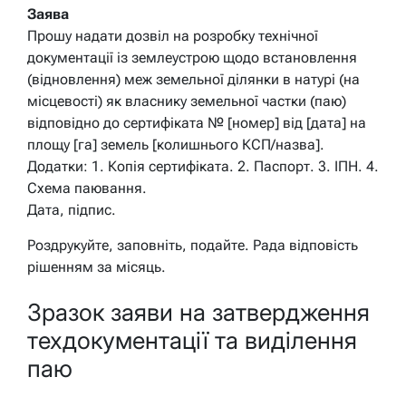
Заява
Прошу надати дозвіл на розробку технічної
документації із землеустрою щодо встановлення
(відновлення) меж земельної ділянки в натурі (на
місцевості) як власнику земельної частки (паю)
відповідно до сертифіката № [номер] від [дата] на
площу [га] земель [колишнього КСП/назва].
Додатки: 1. Копія сертифіката. 2. Паспорт. 3. ІПН. 4.
Схема паювання.
Дата, підпис.
Роздрукуйте, заповніть, подайте. Рада відповість
рішенням за місяць.
Зразок заяви на затвердження
техдокументації та виділення
паю