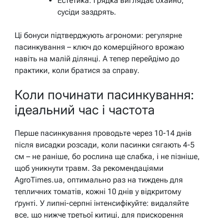
Естетика: грядка виглядає охайно,
сусіди заздрять.
Ці бонуси підтверджують агрономи: регулярне
пасинкування – ключ до комерційного врожаю
навіть на малій ділянці. А тепер перейдімо до
практики, коли братися за справу.
Коли починати пасинкування:
ідеальний час і частота
Перше пасинкування проводьте через 10-14 днів
після висадки розсади, коли пасинки сягають 4-5
см – не раніше, бо рослина ще слабка, і не пізніше,
щоб уникнути травм. За рекомендаціями
AgroTimes.ua, оптимально раз на тиждень для
тепличних томатів, кожні 10 днів у відкритому
ґрунті. У липні-серпні інтенсифікуйте: видаляйте
все, що нижче третьої китиці, для прискорення