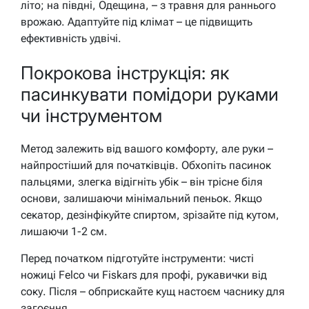
літо; на півдні, Одещина, – з травня для раннього
врожаю. Адаптуйте під клімат – це підвищить
ефективність удвічі.
Покрокова інструкція: як
пасинкувати помідори руками
чи інструментом
Метод залежить від вашого комфорту, але руки –
найпростіший для початківців. Обхопіть пасинок
пальцями, злегка відігніть убік – він трісне біля
основи, залишаючи мінімальний пеньок. Якщо
секатор, дезінфікуйте спиртом, зрізайте під кутом,
лишаючи 1-2 см.
Перед початком підготуйте інструменти: чисті
ножиці Felco чи Fiskars для профі, рукавички від
соку. Після – обприскайте кущ настоєм часнику для
загоєння.