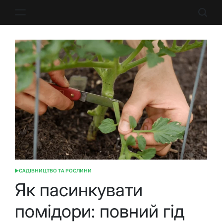
Перейти
до
вмісту
САДІВНИЦТВО ТА РОСЛИНИ
ОПУБЛІКУВАТИ
У
Як пасинкувати
помідори: повний гід