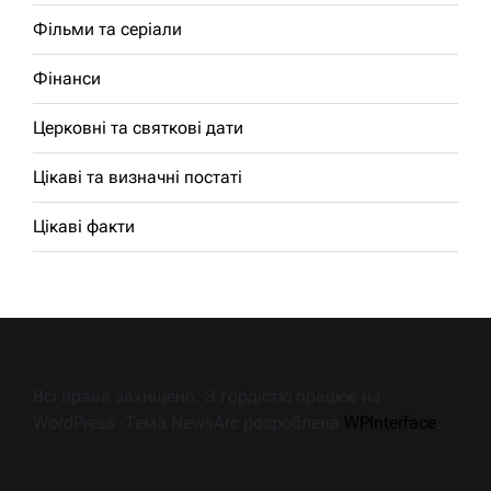
Фільми та серіали
Фінанси
Церковні та святкові дати
Цікаві та визначні постаті
Цікаві факти
Всі права захищено. З гордістю працює на
WordPress. Тема NewsArc розроблена
WPInterface
.