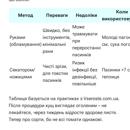
Коли
Метод
Переваги
Недоліки
використов
Може
Швидко, без
травмувати
Руками
інструментів,
Молоді паго
при
(обламування)
мінімальні
см, суха пог
переростанні
рани
пасинків
Ризик
Чисті зрізи,
Секатором/
інфекції без
Пасинки >7 с
для товстих
ножицями
дезінфекції,
теплиця
пасинків
повільніше
Таблиця базується на практиках з Vseroste.com.ua.
Після процедури кущ виглядає оголеним – не
лякайтеся, через тиждень відросте здорове листя.
Тепер про сорти, бо не всі томати однакові.