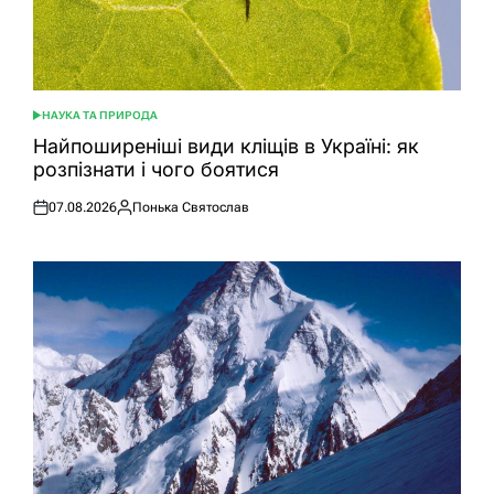
НАУКА ТА ПРИРОДА
ОПУБЛІКУВАТИ
У
Найпоширеніші види кліщів в Україні: як
розпізнати і чого боятися
07.08.2026
Понька Святослав
Оприлюднено
Опубліковано