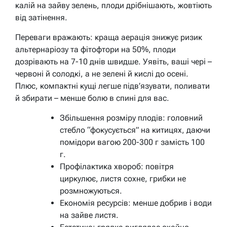
калій на зайву зелень, плоди дрібнішають, жовтіють
від затінення.
Переваги вражають: краща аерація знижує ризик
альтернаріозу та фітофтори на 50%, плоди
дозрівають на 7-10 днів швидше. Уявіть, ваші чері –
червоні й солодкі, а не зелені й кислі до осені.
Плюс, компактні кущі легше підв’язувати, поливати
й збирати – менше болю в спині для вас.
Збільшення розміру плодів: головний
стебло “фокусується” на китицях, даючи
помідори вагою 200-300 г замість 100
г.
Профілактика хвороб: повітря
циркулює, листя сохне, грибки не
розмножуються.
Економія ресурсів: менше добрив і води
на зайве листя.