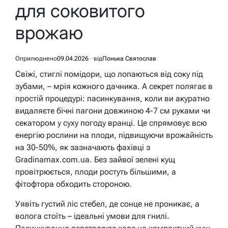
для соковитого
врожаю
Оприлюднено
09.04.2026
від
Понька Святослав
Свіжі, стиглі помідори, що лопаються від соку під
зубами, – мрія кожного дачника. А секрет полягає в
простій процедурі: пасинкування, коли ви акуратно
видаляєте бічні пагони довжиною 4-7 см руками чи
секатором у суху погоду вранці. Це спрямовує всю
енергію рослини на плоди, підвищуючи врожайність
на 30-50%, як зазначають фахівці з
Gradinamax.com.ua. Без зайвої зелені кущ
провітрюється, плоди ростуть більшими, а
фітофтора обходить стороною.
Уявіть густий ліс стебел, де сонце не проникає, а
волога стоїть – ідеальні умови для гнилі.