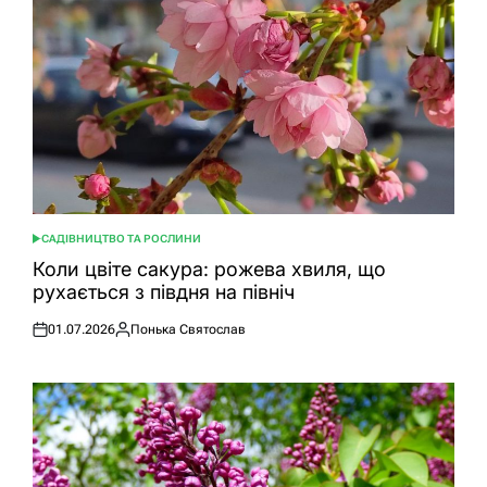
САДІВНИЦТВО ТА РОСЛИНИ
ОПУБЛІКУВАТИ
У
Коли цвіте сакура: рожева хвиля, що
рухається з півдня на північ
01.07.2026
Понька Святослав
Оприлюднено
Опубліковано