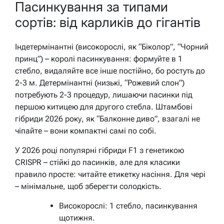
Пасинкування за типами
сортів: від карликів до гігантів
Індетермінантні (високорослі, як “Біколор”, “Чорний
принц”) – королі пасинкування: формуйте в 1
стебло, видаляйте все інше постійно, бо ростуть до
2-3 м. Детермінантні (низькі, “Рожевий слон”)
потребують 2-3 процедур, лишаючи пасинки під
першою китицею для другого стебла. Штамбові
гібриди 2026 року, як “Балконне диво”, взагалі не
чіпайте – вони компактні самі по собі.
У 2026 році популярні гібриди F1 з генетикою
CRISPR – стійкі до пасинків, але для класики
правило просте: читайте етикетку насіння. Для чері
– мінімальне, щоб зберегти солодкість.
Високорослі: 1 стебло, пасинкування
щотижня.