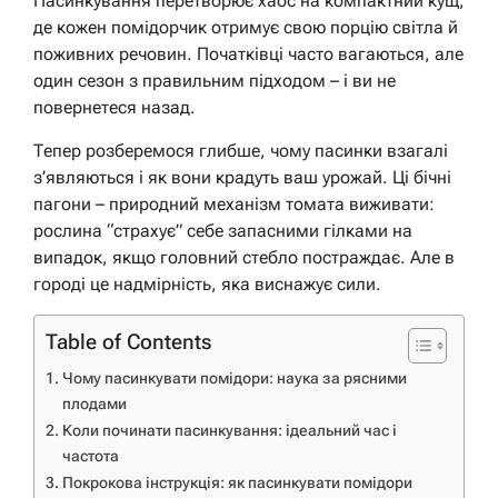
Пасинкування перетворює хаос на компактний кущ,
де кожен помідорчик отримує свою порцію світла й
поживних речовин. Початківці часто вагаються, але
один сезон з правильним підходом – і ви не
повернетеся назад.
Тепер розберемося глибше, чому пасинки взагалі
з’являються і як вони крадуть ваш урожай. Ці бічні
пагони – природний механізм томата виживати:
рослина “страхує” себе запасними гілками на
випадок, якщо головний стебло постраждає. Але в
городі це надмірність, яка виснажує сили.
Table of Contents
Чому пасинкувати помідори: наука за рясними
плодами
Коли починати пасинкування: ідеальний час і
частота
Покрокова інструкція: як пасинкувати помідори