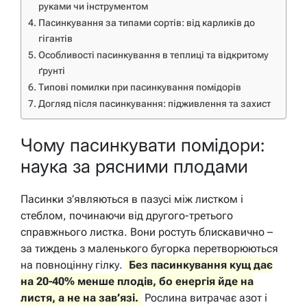
руками чи інструментом
Пасинкування за типами сортів: від карликів до
гігантів
Особливості пасинкування в теплиці та відкритому
ґрунті
Типові помилки при пасинкування помідорів
Догляд після пасинкування: підживлення та захист
Чому пасинкувати помідори:
наука за рясними плодами
Пасинки з’являються в пазусі між листком і
стеблом, починаючи від другого-третього
справжнього листка. Вони ростуть блискавично –
за тиждень з маленького бугорка перетворюються
на повноцінну гілку.
Без пасинкування кущ дає
на 20-40% менше плодів, бо енергія йде на
листя, а не на зав’язі.
Рослина витрачає азот і