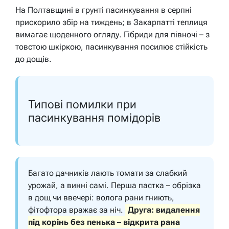
На Полтавщині в грунті пасинкування в серпні
прискорило збір на тиждень; в Закарпатті теплиця
вимагає щоденного огляду. Гібриди для півночі – з
товстою шкіркою, пасинкування посилює стійкість
до дощів.
Типові помилки при
пасинкування помідорів
Багато дачників лають томати за слабкий
урожай, а винні самі. Перша пастка – обрізка
в дощ чи ввечері: волога рани гниють,
фітофтора вражає за ніч.
Друга: видалення
під корінь без пенька – відкрита рана