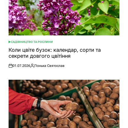
САДІВНИЦТВО ТА РОСЛИНИ
ОПУБЛІКУВАТИ
У
Коли цвіте бузок: календар, сорти та
секрети довгого цвітіння
01.07.2026
Понька Святослав
Оприлюднено
Опубліковано