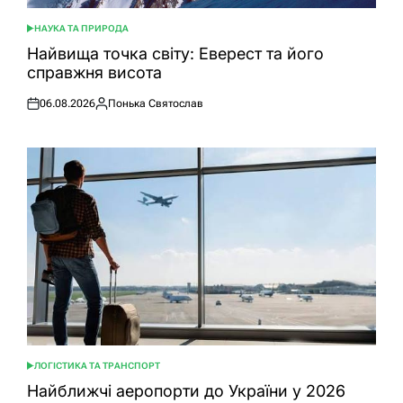
НАУКА ТА ПРИРОДА
ОПУБЛІКУВАТИ
У
Найвища точка світу: Еверест та його
справжня висота
06.08.2026
Понька Святослав
Оприлюднено
Опубліковано
ЛОГІСТИКА ТА ТРАНСПОРТ
ОПУБЛІКУВАТИ
У
Найближчі аеропорти до України у 2026