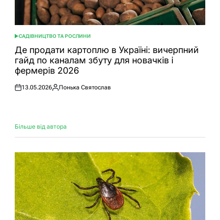
САДІВНИЦТВО ТА РОСЛИНИ
ОПУБЛІКУВАТИ
У
Де продати картоплю в Україні: вичерпний
гайд по каналам збуту для новачків і
фермерів 2026
13.05.2026
Понька Святослав
Оприлюднено
Опубліковано
Більше від автора