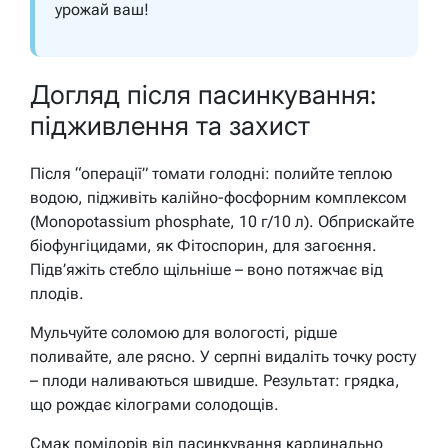
урожай ваш!
Догляд після пасинкування:
підживлення та захист
Після “операції” томати голодні: полийте теплою
водою, підживіть калійно-фосфорним комплексом
(Monopotassium phosphate, 10 г/10 л). Обприскайте
біофунгіцидами, як Фітоспорин, для загоєння.
Підв’яжіть стебло щільніше – воно потяжчає від
плодів.
Мульчуйте соломою для вологості, рідше
поливайте, але рясно. У серпні видаліть точку росту
– плоди наливаються швидше. Результат: грядка,
що рождає кілограми солодощів.
Смак помідорів від пасинкування кардинально