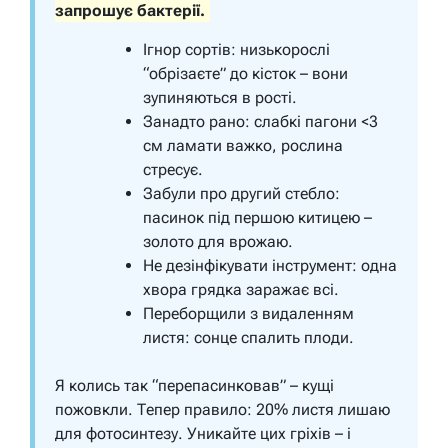
запрошує бактерії.
Ігнор сортів: низькорослі
“обрізаєте” до кісток – вони
зупиняються в рості.
Занадто рано: слабкі пагони <3
см ламати важко, рослина
стресує.
Забули про другий стебло:
пасинок під першою китицею –
золото для врожаю.
Не дезінфікувати інструмент: одна
хвора грядка заражає всі.
Переборщили з видаленням
листя: сонце спалить плоди.
Я колись так “перепасинковав” – кущі
пожовкли. Тепер правило: 20% листя лишаю
для фотосинтезу. Уникайте цих гріхів – і