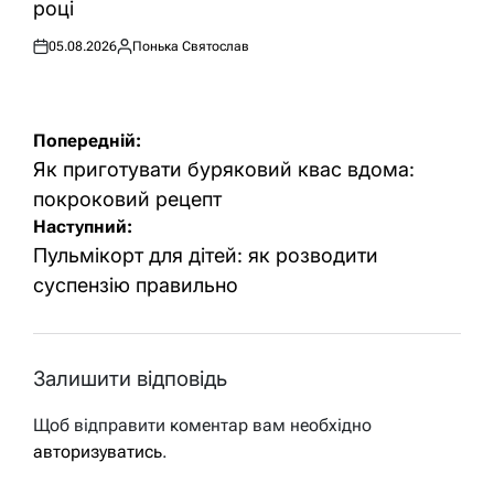
році
05.08.2026
Понька Святослав
Оприлюднено
Опубліковано
Навігація
Попередній:
записів
Як приготувати буряковий квас вдома:
покроковий рецепт
Наступний:
Пульмікорт для дітей: як розводити
суспензію правильно
Залишити відповідь
Щоб відправити коментар вам необхідно
авторизуватись
.