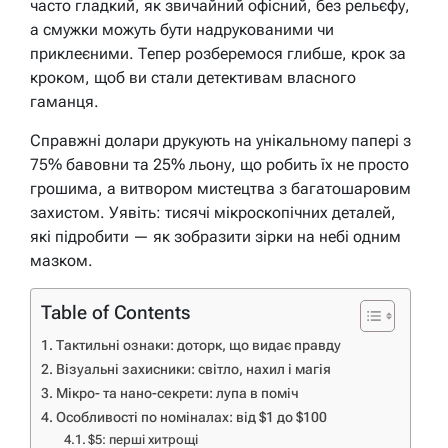
часто гладкий, як звичайний офісний, без рельєфу,
а смужки можуть бути надрукованими чи
приклеєними. Тепер розберемося глибше, крок за
кроком, щоб ви стали детективам власного
гаманця.
Справжні долари друкують на унікальному папері з
75% бавовни та 25% льону, що робить їх не просто
грошима, а витвором мистецтва з багатошаровим
захистом. Уявіть: тисячі мікроскопічних деталей,
які підробити — як зобразити зірки на небі одним
мазком.
Table of Contents
Тактильні ознаки: доторк, що видає правду
Візуальні захисники: світло, нахил і магія
Мікро- та нано-секрети: лупа в поміч
Особливості по номіналах: від $1 до $100
$5: перші хитрощі