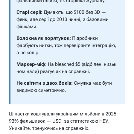
фальшивки плоскі, як сторінка журналу.
Старі серії:
Думають, що $100 без 3D —
фейк, але серії до 2013 чинні, з базовими
фішками.
Волокна як порятунок:
Підробники
фарбують нитки, тож перевіряйте інтеграцію,
а не колір.
Маркер-міф:
На bleached $5 (відбілені низькі
номінали) реагує як на справжні.
Не світити з двох боків:
Смужка має бути
видимою симетрично.
Ці пастки коштували українцям мільйони в 2025:
93% фальшивок — USD, за статистикою НБУ.
Уникайте, тренуючись на справжніх.