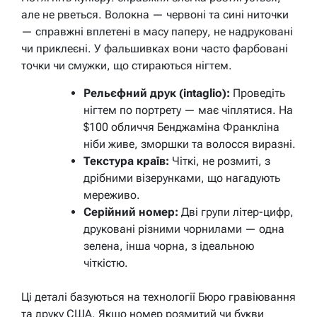
але не рветься. Волокна — червоні та сині ниточки
— справжні вплетені в масу паперу, не надруковані
чи приклеєні. У фальшивках вони часто фарбовані
точки чи смужки, що стираються нігтем.
Рельєфний друк (intaglio):
Проведіть
нігтем по портрету — має чіплятися. На
$100 обличчя Бенджаміна Франкліна
ніби живе, зморшки та волосся виразні.
Текстура країв:
Чіткі, не розмиті, з
дрібними візерунками, що нагадують
мереживо.
Серійний номер:
Дві групи літер-цифр,
друковані різними чорнилами — одна
зелена, інша чорна, з ідеальною
чіткістю.
Ці деталі базуються на технології Бюро гравіювання
та друку США. Якщо номер розмитий чи букви