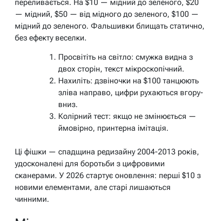
переливається. На $10 — мідний до зеленого, $20
— мідний, $50 — від мідного до зеленого, $100 —
мідний до зеленого. Фальшивки блищать статично,
без ефекту веселки.
Просвітіть на світло: смужка видна з
двох сторін, текст мікроскопічний.
Нахиліть: дзвіночки на $100 танцюють
зліва направо, цифри рухаються вгору-
вниз.
Колірний тест: якщо не змінюється —
ймовірно, принтерна імітація.
Ці фішки — спадщина редизайну 2004-2013 років,
удосконалені для боротьби з цифровими
сканерами. У 2026 стартує оновлення: перші $10 з
новими елементами, але старі лишаються
чинними.