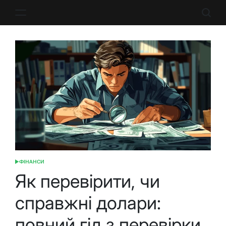
Перейти
до
вмісту
ФІНАНСИ
ОПУБЛІКУВАТИ
У
Як перевірити, чи
справжні долари:
повний гід з перевірки