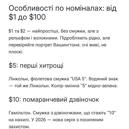
Особливості по номіналах: від
$1 до $100
$1 та $2 — найпростіші, без смужки, але з
рельєфом і волокнами. Підробляють рідко, але
перевіряйте портрет Вашингтона: очі живі, не
плоскі.
$5: перші хитрощі
Лінкольн, фіолетова смужка “USA 5”. Водяний знак
— той же Лінкольн. Колір-змінна “5” мідно-зелена.
$10: помаранчевий дзвіночок
Гамільтон. Смужка з дзвіночками, що стають “10”
на нахилі. У 2026 — нова серія з посиленим
захистом.