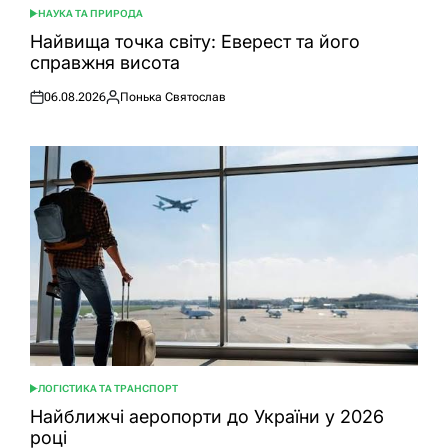
НАУКА ТА ПРИРОДА
ОПУБЛІКУВАТИ
У
Найвища точка світу: Еверест та його
справжня висота
06.08.2026
Понька Святослав
Оприлюднено
Опубліковано
ЛОГІСТИКА ТА ТРАНСПОРТ
ОПУБЛІКУВАТИ
У
Найближчі аеропорти до України у 2026
році