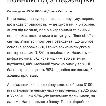
Оприлюднено
13.04.2026
від
Понька Святослав
Коли доларова купюра лягає в вашу руку, перше,
що видає справжність, — це хрусткий, ніби осіннє
листя під ногами, папір з червоними та синіми
волокнами, вплетеними в структуру. Піднесіть її до
світла: з’явиться портрет президента, що дублює
основне зображення, і тонка захисна смужка з
повторюваним “USA” та номіналом. Нахиліть —
цифра номіналу блисне мідним або зеленим
відтінком, ніби магічний трюк на очах у всіх. Ці
базові кроки відсіють 90% підробок ще вдома, без
жодних приладів.
Але фальшивки еволюціонували, особливо $100,
які становлять левову частку вилучених у 2025 році
в Україні — аж 93% усіх іноземних фальшивок, за
даними Національного банку. Папір підробників