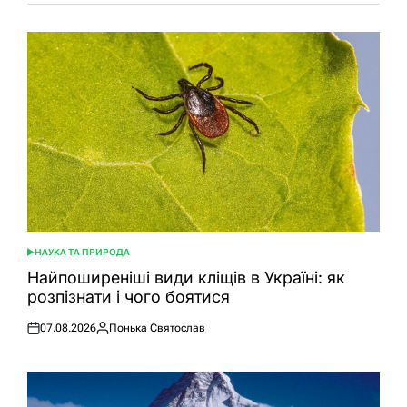
НАУКА ТА ПРИРОДА
ОПУБЛІКУВАТИ
У
Найпоширеніші види кліщів в Україні: як
розпізнати і чого боятися
07.08.2026
Понька Святослав
Оприлюднено
Опубліковано