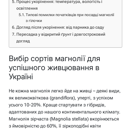
Процес укорінення: температура, вологість і
освітлення
Типові помилки початківців при посадці магнолії
з гілочки
Догляд після укорінення: від парника до саду
Пересадка у відкритий ґрунт і довгостроковий
догляд
Вибір сортів магнолії для
успішного живцювання в
Україні
Не кожна магнолія легко йде на живці – деякі види,
як великоквіткова (grandiflora), уперті, з успіхом
усього 10-20%. Краще стартувати з гібридів,
адаптованих до нашого континентального клімату.
Магнолія зірчаста (Magnolia stellata) вкорінюється
з ймовірністю до 60%, її зіркоподібні квіти