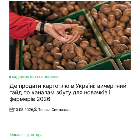
САДІВНИЦТВО ТА РОСЛИНИ
ОПУБЛІКУВАТИ
У
Де продати картоплю в Україні: вичерпний
гайд по каналам збуту для новачків і
фермерів 2026
13.05.2026
Понька Святослав
Оприлюднено
Опубліковано
Більше від автора