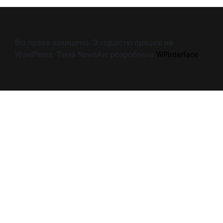
Всі права захищено. З гордістю працює на
WordPress. Тема NewsArc розроблена
WPInterface
.