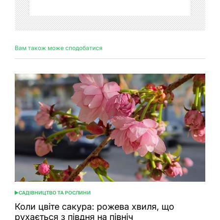
Вам також може сподобатися
САДІВНИЦТВО ТА РОСЛИНИ
ОПУБЛІКУВАТИ
У
Коли цвіте сакура: рожева хвиля, що
рухається з півдня на північ