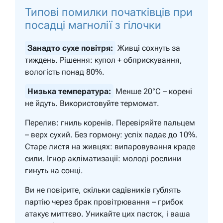
Типові помилки початківців при
посадці магнолії з гілочки
Занадто сухе повітря:
Живці сохнуть за
тиждень. Рішення: купол + обприскування,
вологість понад 80%.
Низька температура:
Менше 20°C – корені
не йдуть. Використовуйте термомат.
Перелив: гниль коренів. Перевіряйте пальцем
– верх сухий. Без гормону: успіх падає до 10%.
Старе листя на живцях: випаровування краде
сили. Ігнор акліматизації: молоді рослини
гинуть на сонці.
Ви не повірите, скільки садівників гублять
партію через брак провітрювання – грибок
атакує миттєво. Уникайте цих пасток, і ваша