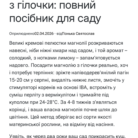
з гілочки: повний
посібник для саду
Оприлюднено
02.04.2026
від
Понька Святослав
Великі кремові пелюстки магнолії розкриваються
навесні, ніби ніжні хмари над садом, і той аромат –
солодкий, з нотками лимону – запам’ятовується
надовго. Посадити магнолію з гілочки реально, хоч
і потребує терпіння: зріжте напіводерев’янілий пагін
15-20 см у серпні, видаліть нижнє листя, змочіть у
стимуляторі коренів на основі IBA, встроміть у
суміш перліту з вермікулітом і тримайте під
куполом при 24-28°C. За 4-8 тижнів з’являться
корінці, і ваша власна магнолія почне шлях до
цвітіння. Цей метод зберігає всі сорти якості
материнської рослини, на відміну від насіння.
Уявіть, як через два роки ваш сад прикрасить кущ,