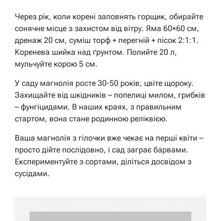
Через рік, коли корені заповнять горщик, обирайте
сонячне місце з захистом від вітру. Яма 60×60 см,
дренаж 20 см, суміш торф + перегній + пісок 2:1:1.
Коренева шийка над ґрунтом. Полийте 20 л,
мульчуйте корою 5 см.
У саду магнолія росте 30-50 років, цвіте щороку.
Захищайте від шкідників – попелиці милом, грибків
– фунгіцидами. В наших краях, з правильним
стартом, вона стане родинною реліквією.
Ваша магнолія з гілочки вже чекає на перші квіти –
просто дійте послідовно, і сад заграє барвами.
Експериментуйте з сортами, діліться досвідом з
сусідами.