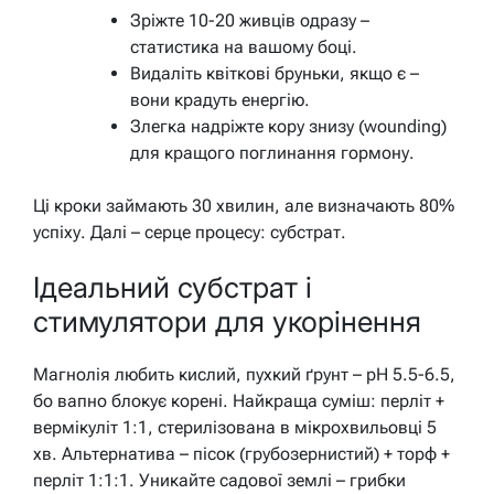
Зріжте 10-20 живців одразу –
статистика на вашому боці.
Видаліть квіткові бруньки, якщо є –
вони крадуть енергію.
Злегка надріжте кору знизу (wounding)
для кращого поглинання гормону.
Ці кроки займають 30 хвилин, але визначають 80%
успіху. Далі – серце процесу: субстрат.
Ідеальний субстрат і
стимулятори для укорінення
Магнолія любить кислий, пухкий ґрунт – pH 5.5-6.5,
бо вапно блокує корені. Найкраща суміш: перліт +
вермікуліт 1:1, стерилізована в мікрохвильовці 5
хв. Альтернатива – пісок (грубозернистий) + торф +
перліт 1:1:1. Уникайте садової землі – грибки