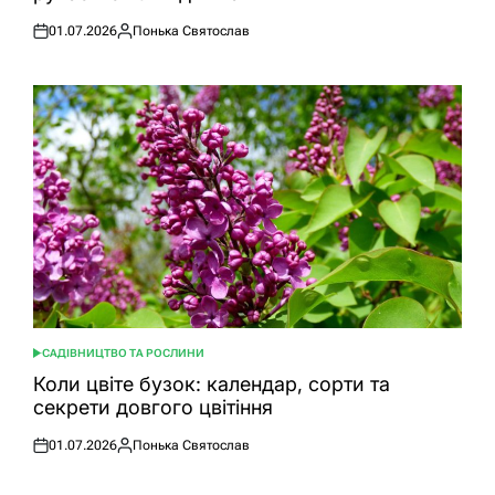
01.07.2026
Понька Святослав
Оприлюднено
Опубліковано
САДІВНИЦТВО ТА РОСЛИНИ
ОПУБЛІКУВАТИ
У
Коли цвіте бузок: календар, сорти та
секрети довгого цвітіння
01.07.2026
Понька Святослав
Оприлюднено
Опубліковано