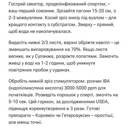
Гострий секатор, продезінфікований спиртом, –
ваш перший союзник. Зрізайте пагони 15-20 см, з
2-3 міжвузлями. Косий зріз знизу під вузлом – для
кращого контакту з субстратом. Зверху – прямий,
щоб вода не накопичувалася.
Видаліть нижні 2/3 листя, верхні обріжте навпіл – це
зменшить випаровування на 70%. Якщо листя
велике, як у Суланжа, розріжте лопатями. Замочіть
живці у воді на 1-2 години, щоб уникнути
повітряних пробок у судинах.
Обробіть нижній зріз стимулятором: розчин IBA
(індолілмасляна кислота) 3000-5000 ppm для
початківців. Розведіть порошок у спирті, змочіть на
5-10 сек. Цей гормон, за дослідженнями USDA,
підвищує коренеутворення в 3 рази. Готові
препарати – Корневін чи Гетероауксин – простіші,
але менш точні.