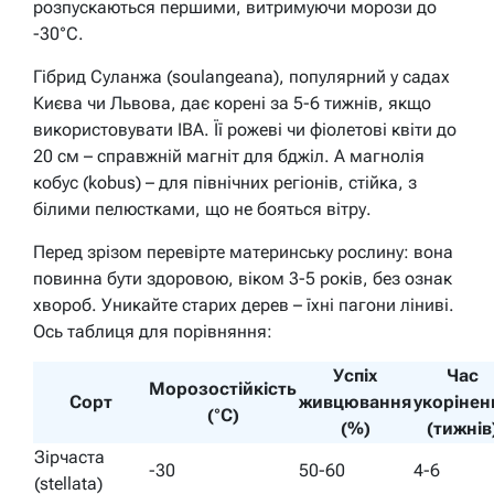
розпускаються першими, витримуючи морози до
-30°C.
Гібрид Суланжа (soulangeana), популярний у садах
Києва чи Львова, дає корені за 5-6 тижнів, якщо
використовувати IBA. Її рожеві чи фіолетові квіти до
20 см – справжній магніт для бджіл. А магнолія
кобус (kobus) – для північних регіонів, стійка, з
білими пелюстками, що не бояться вітру.
Перед зрізом перевірте материнську рослину: вона
повинна бути здоровою, віком 3-5 років, без ознак
хвороб. Уникайте старих дерев – їхні пагони ліниві.
Ось таблиця для порівняння:
Успіх
Час
Морозостійкість
Сорт
живцювання
укорінен
(°C)
(%)
(тижнів
Зірчаста
-30
50-60
4-6
(stellata)