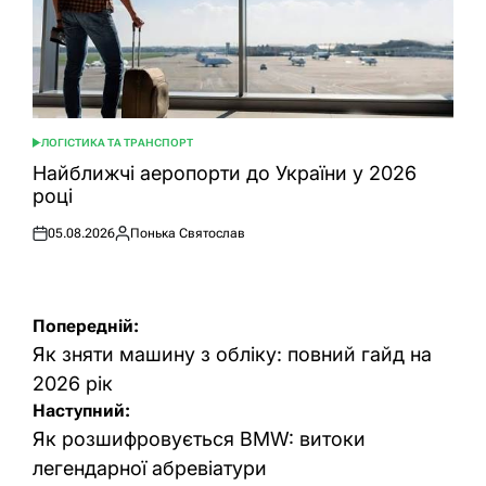
ЛОГІСТИКА ТА ТРАНСПОРТ
ОПУБЛІКУВАТИ
У
Найближчі аеропорти до України у 2026
році
05.08.2026
Понька Святослав
Оприлюднено
Опубліковано
Навігація
Попередній:
записів
Як зняти машину з обліку: повний гайд на
2026 рік
Наступний:
Як розшифровується BMW: витоки
легендарної абревіатури