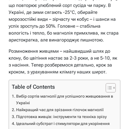
що повторює улюблений сорт сусіда чи парку. В
Україні, де зими сягають -25°C, обирайте
морозостійкі види – зірчасту чи кобус – і шанси на
успіх зростуть до 50%. Головне – стабільна
вологість і тепло, бо магнолія примхлива, як стара
аристократка, але винагороджує пишнотою.
Розмноження живцями – найшвидший шлях до
клону, бо цвітіння настає за 2-3 роки, а не 5-10, як
з насіння. Тепер розберемося детально, крок за
кроком, з урахуванням клімату наших широт.
Table of Contents
Вибір сортів магнолії для успішного живцювання в
Україні
Найкращий час для зрізання гілочок магнолії
Підготовка живців: інструменти та техніка зрізу
Ідеальний субстрат і стимулятори для укорінення