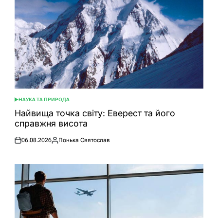
НАУКА ТА ПРИРОДА
ОПУБЛІКУВАТИ
У
Найвища точка світу: Еверест та його
справжня висота
06.08.2026
Понька Святослав
Оприлюднено
Опубліковано