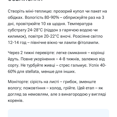
Створіть міні-теплицю: прозорий купол чи пакет на
обідках. Вологість 80-90% – обприскуйте раз на 3
дні, провітрюйте 10 хв щодня. Температура
субстрату 24-28°C (піддон з гарячою водою чи
килимок), повітря 20-22°C вночі. Розсіяне світло
12-14 год – північне вікно чи лампи фітолампи.
Через 2 тижні перевірте: легке смикання – корінці
йдуть. Повне укорінення – 4-8 тижнів, залежно від
сорту. Не турбуйте живці – стрес гальмує. Успіх 40-
60% для stellata, менше для інших.
Моніторте: сірість на листі – грибок, зменште
вологу; пожовтіння – холод, грійте. Цей етап – як
догляд за немовлям, але з винагородою у вигляді
коренів.