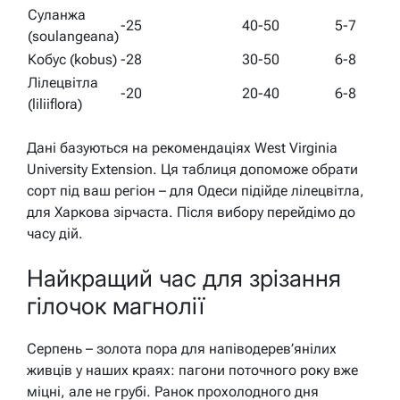
Суланжа
-25
40-50
5-7
(soulangeana)
Кобус (kobus)
-28
30-50
6-8
Лілецвітла
-20
20-40
6-8
(liliiflora)
Дані базуються на рекомендаціях West Virginia
University Extension. Ця таблиця допоможе обрати
сорт під ваш регіон – для Одеси підійде лілецвітла,
для Харкова зірчаста. Після вибору перейдімо до
часу дій.
Найкращий час для зрізання
гілочок магнолії
Серпень – золота пора для напіводерев’янілих
живців у наших краях: пагони поточного року вже
міцні, але не грубі. Ранок прохолодного дня