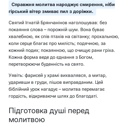
Справжня молитва народжує смирення, ніби
гірський вітер змиває пил з доріжки.
Святий Ігнатій Брянчанінов наголошував: без
покаяння слова – порожній шум. Вона буває
хвалебною, як спів птахів на світанку; прохальною,
коли серце благає про милість; подячною, за
кожний подих; покаянною, що очищує рани гріха.
Кожна форма веде до єднання з Богом,
перетворюючи буденність на свято.
Уявіть: фарисей у храмі вихвалявся, а митар,
ударивши в груди, пішов виправданим. Цей
біблійний урок нагадує – молитва перемагає
гордість, відкриваючи шлях до благодаті.
Підготовка душі перед
молитвою