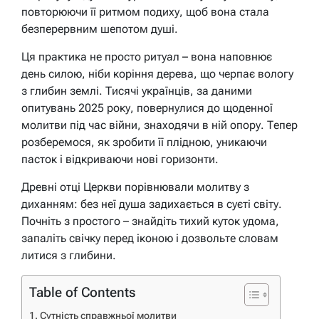
повторюючи її ритмом подиху, щоб вона стала
безперервним шепотом душі.
Ця практика не просто ритуал – вона наповнює
день силою, ніби коріння дерева, що черпає вологу
з глибин землі. Тисячі українців, за даними
опитувань 2025 року, повернулися до щоденної
молитви під час війни, знаходячи в ній опору. Тепер
розберемося, як зробити її плідною, уникаючи
пасток і відкриваючи нові горизонти.
Древні отці Церкви порівнювали молитву з
диханням: без неї душа задихається в суєті світу.
Почніть з простого – знайдіть тихий куток удома,
запаліть свічку перед іконою і дозвольте словам
литися з глибини.
Table of Contents
Сутність справжньої молитви