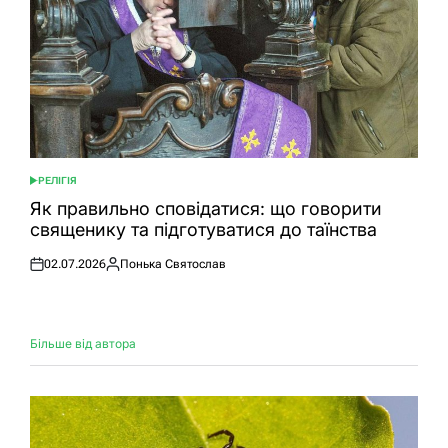
РЕЛІГІЯ
ОПУБЛІКУВАТИ
У
Як правильно сповідатися: що говорити
священику та підготуватися до таїнства
02.07.2026
Понька Святослав
Оприлюднено
Опубліковано
Більше від автора