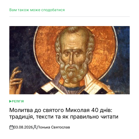
Вам також може сподобатися
РЕЛІГІЯ
ОПУБЛІКУВАТИ
У
Молитва до святого Миколая 40 днів:
традиція, тексти та як правильно читати
03.08.2026
Понька Святослав
Оприлюднено
Опубліковано