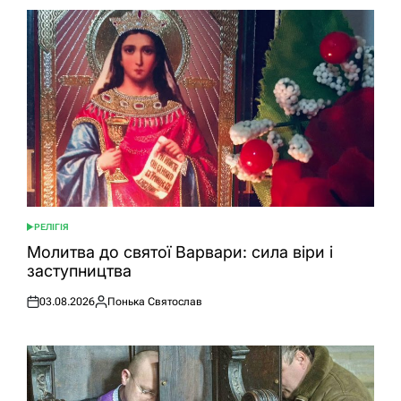
РЕЛІГІЯ
ОПУБЛІКУВАТИ
У
Молитва до святої Варвари: сила віри і
заступництва
03.08.2026
Понька Святослав
Оприлюднено
Опубліковано