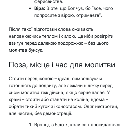
фарисейства.
Віра:
Вірте, що Бог чує, бо “все, чого
попросите з вірою, отримаєте”.
Після такої підготовки слова оживають,
наповнюючись теплом і силою. Це ніби розігріти
двигун перед далекою подорожжю – без цього
молитва буксує.
Поза, місце і час для молитви
Стояти перед іконою – ідеал, символізуючи
готовність до подвигу, але лежачи в ліжку перед
сном молитва теж дійсна, якщо серце палає. У
храмі – стояти або ставати на коліна; вдома –
обрати тихий куток з іконостасом. Одяг нестрогий,
але чистий, без демонстрації.
Вранці, з 6 до 7, коли світ прокидається