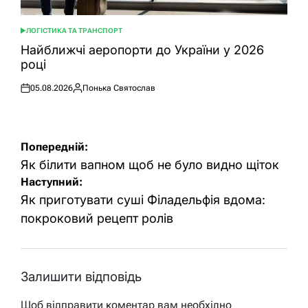
ЛОГІСТИКА ТА ТРАНСПОРТ
ОПУБЛІКУВАТИ
У
Найближчі аеропорти до України у 2026
році
05.08.2026
Понька Святослав
Оприлюднено
Опубліковано
Навігація
Попередній:
записів
Як білити вапном щоб не було видно щіток
Наступний:
Як приготувати суші Філадельфія вдома:
покроковий рецепт ролів
Залишити відповідь
Щоб відправити коментар вам необхідно