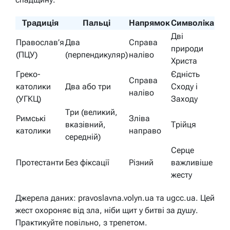
Традиція
Пальці
Напрямок
Символіка
Дві
Православ’я
Два
Справа
природи
(ПЦУ)
(перпендикуляр)
наліво
Христа
Греко-
Єдність
Справа
католики
Два або три
Сходу і
наліво
(УГКЦ)
Заходу
Три (великий,
Римські
Зліва
вказівний,
Трійця
католики
направо
середній)
Серце
Протестанти
Без фіксації
Різний
важливіше
жесту
Джерела даних: pravoslavna.volyn.ua та ugcc.ua. Цей
жест охороняє від зла, ніби щит у битві за душу.
Практикуйте повільно, з трепетом.