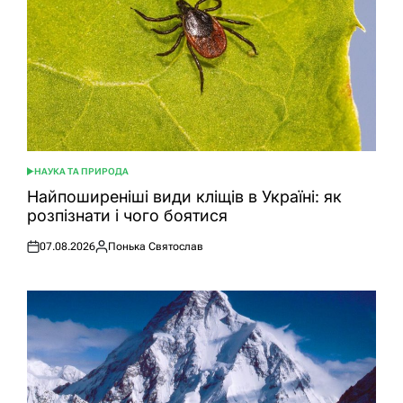
НАУКА ТА ПРИРОДА
ОПУБЛІКУВАТИ
У
Найпоширеніші види кліщів в Україні: як
розпізнати і чого боятися
07.08.2026
Понька Святослав
Оприлюднено
Опубліковано