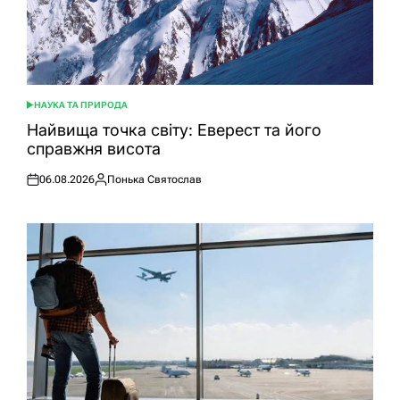
НАУКА ТА ПРИРОДА
ОПУБЛІКУВАТИ
У
Найвища точка світу: Еверест та його
справжня висота
06.08.2026
Понька Святослав
Оприлюднено
Опубліковано