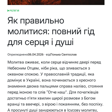
РЕЛІГІЯ
ОПУБЛІКУВАТИ
У
Як правильно
молитися: повний гід
для серця і душі
Оприлюднено
06.04.2026
від
Понька Святослав
Молитва оживає, коли серце відчиняє двері перед
Небесним Отцем, ніби ріка, що зливається з
океаном спокою. У православній традиції, яка
домінує в Україні, вона починається з хресного
знамення двома пальцями справа наліво, стояння
перед іконою та слів “Отче наш”. Для початківців
достатньо п’яти хвилин щирої розмови з Богом
вранці та ввечері, з вірою і покаянням, без поспіху.
А просунуті душі занурюються в Ісусову молитву,