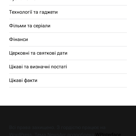
Технології та гаджети
Фільми та серіали
Фінанси
Церковні та святкові дати
Цікаві та визначні постаті
Цікаві факти
Всі права захищено. З гордістю працює на
WordPress. Тема NewsArc розроблена
WPInterface
.