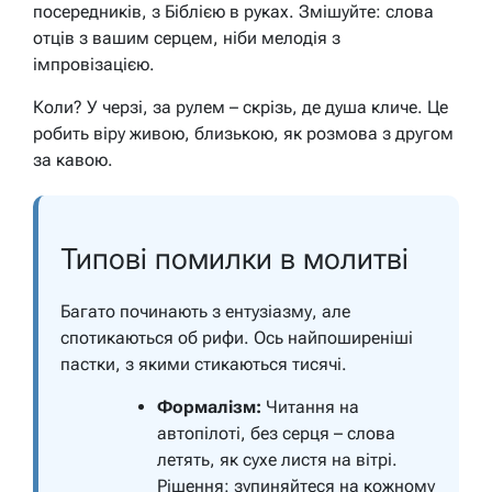
посередників, з Біблією в руках. Змішуйте: слова
отців з вашим серцем, ніби мелодія з
імпровізацією.
Коли? У черзі, за рулем – скрізь, де душа кличе. Це
робить віру живою, близькою, як розмова з другом
за кавою.
Типові помилки в молитві
Багато починають з ентузіазму, але
спотикаються об рифи. Ось найпоширеніші
пастки, з якими стикаються тисячі.
Формалізм:
Читання на
автопілоті, без серця – слова
летять, як сухе листя на вітрі.
Рішення: зупиняйтеся на кожному