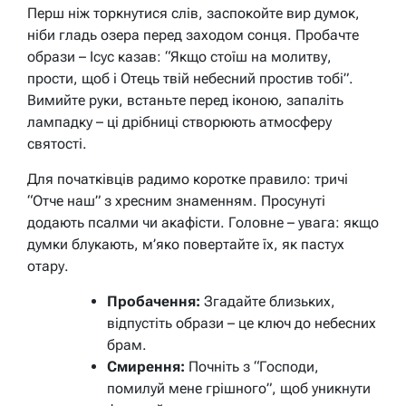
Перш ніж торкнутися слів, заспокойте вир думок,
ніби гладь озера перед заходом сонця. Пробачте
образи – Ісус казав: “Якщо стоїш на молитву,
прости, щоб і Отець твій небесний простив тобі”.
Вимийте руки, встаньте перед іконою, запаліть
лампадку – ці дрібниці створюють атмосферу
святості.
Для початківців радимо коротке правило: тричі
“Отче наш” з хресним знаменням. Просунуті
додають псалми чи акафісти. Головне – увага: якщо
думки блукають, м’яко повертайте їх, як пастух
отару.
Пробачення:
Згадайте близьких,
відпустіть образи – це ключ до небесних
брам.
Смирення:
Почніть з “Господи,
помилуй мене грішного”, щоб уникнути