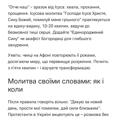
“Отче наш” – зразок від Ісуса: хвала, прохання,
прощення. Ісусова молитва “Господи Ісусе Христе,
Сину Божий, помилуй мене грішного” практикується
на вдиху-видиху, 10-20 хвилин, ведучи до
безмовної тиші серця. Додайте “Єдинороджений
Сину” чи акафіст Богородиці для глибшого
занурення.
Уявіть: ченці на Афоні повторюють її роками,
досягаючи миру, що перевищує розуміння. Почніть
з п’яти хвилин – і відчуєте трансформацію.
Молитва своїми словами: як і
коли
Після правила говоріть вільно: “Дякую за новий
день, прости мої помилки, дай сили близьким”.
Протестанти в Україні акцентують це – розмова без