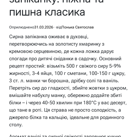
пишна класика
Оприлюднено
31.03.2026
від
Понька Святослав
Сирна запіканка оживає в духовці,
перетворюючись на золотисту хмаринку з
кремовою серцевиною, де кожна ложка дарує
спогади про дитячі сніданки в садочку. Основний
рецепт простий: візьміть 500 г свіжого сиру 5-9%
жирності, 3-4 яйця, 100 г сметани, 100-150 г цукру,
3 ст. л. манки чи борошна, дрібку солі та ваніль.
Перетріть сир до гладкості, збийте жовтки з цукром,
вмішайте набухлу манку, обережно додайте збиті
білки – і через 40-50 хвилин при 180°C у вас десерт,
що тане в роті. Ця страва не просто солодкість, а
джерело білка та кальцію, ідеальне для родинного
столу.
Аромат ванілі та сирної свіжості заповнює кухню,