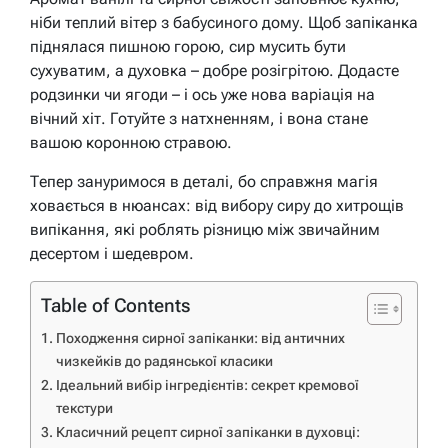
ніби теплий вітер з бабусиного дому. Щоб запіканка
піднялася пишною горою, сир мусить бути
сухуватим, а духовка – добре розігрітою. Додасте
родзинки чи ягоди – і ось уже нова варіація на
вічний хіт. Готуйте з натхненням, і вона стане
вашою коронною стравою.
Тепер зануримося в деталі, бо справжня магія
ховається в нюансах: від вибору сиру до хитрощів
випікання, які роблять різницю між звичайним
десертом і шедевром.
Table of Contents
Походження сирної запіканки: від античних
чизкейків до радянської класики
Ідеальний вибір інгредієнтів: секрет кремової
текстури
Класичний рецепт сирної запіканки в духовці: