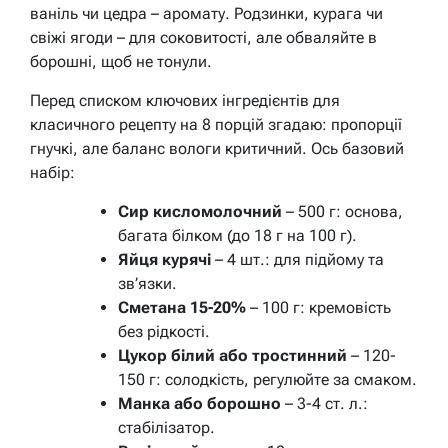
ваніль чи цедра – аромату. Родзинки, курага чи
свіжі ягоди – для соковитості, але обваляйте в
борошні, щоб не тонули.
Перед списком ключових інгредієнтів для
класичного рецепту на 8 порцій згадаю: пропорції
гнучкі, але баланс вологи критичний. Ось базовий
набір:
Сир кисломолочний
– 500 г: основа,
багата білком (до 18 г на 100 г).
Яйця курячі
– 4 шт.: для підйому та
зв’язки.
Сметана 15-20%
– 100 г: кремовість
без рідкості.
Цукор білий або тростинний
– 120-
150 г: солодкість, регулюйте за смаком.
Манка або борошно
– 3-4 ст. л.:
стабілізатор.