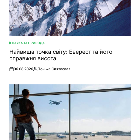
НАУКА ТА ПРИРОДА
ОПУБЛІКУВАТИ
У
Найвища точка світу: Еверест та його
справжня висота
06.08.2026
Понька Святослав
Оприлюднено
Опубліковано