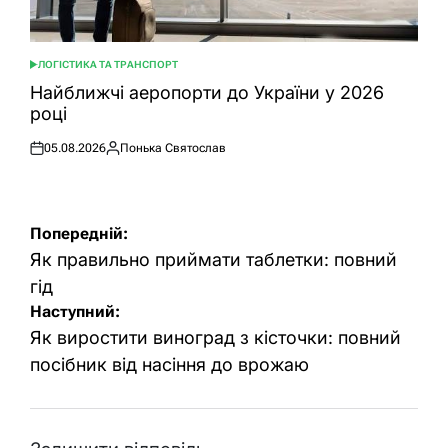
ЛОГІСТИКА ТА ТРАНСПОРТ
ОПУБЛІКУВАТИ
У
Найближчі аеропорти до України у 2026
році
05.08.2026
Понька Святослав
Оприлюднено
Опубліковано
Навігація
Попередній:
записів
Як правильно приймати таблетки: повний
гід
Наступний:
Як виростити виноград з кісточки: повний
посібник від насіння до врожаю