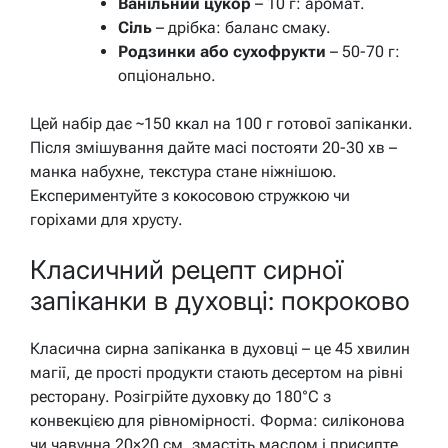
Ванільний цукор
– 10 г: аромат.
Сіль
– дрібка: баланс смаку.
Родзинки або сухофрукти
– 50-70 г:
опціонально.
Цей набір дає ~150 ккал на 100 г готової запіканки.
Після змішування дайте масі постояти 20-30 хв –
манка набухне, текстура стане ніжнішою.
Експериментуйте з кокосовою стружкою чи
горіхами для хрусту.
Класичний рецепт сирної
запіканки в духовці: покроково
Класична сирна запіканка в духовці – це 45 хвилин
магії, де прості продукти стають десертом на рівні
ресторану. Розігрійте духовку до 180°C з
конвекцією для рівномірності. Форма: силіконова
чи чавунна 20×20 см, змастіть маслом і присипте