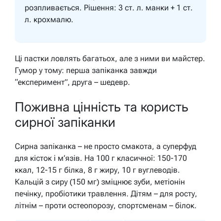
розпливається. Рішення: 3 ст. л. манки + 1 ст.
л. крохмалю.
Ці пастки ловлять багатьох, але з ними ви майстер.
Гумор у тому: перша запіканка завжди
“експеримент”, друга – шедевр.
Поживна цінність та користь
сирної запіканки
Сирна запіканка – не просто смакота, а суперфуд
для кісток і м’язів. На 100 г класичної: 150-170
ккал, 12-15 г білка, 8 г жиру, 10 г вуглеводів.
Кальцій з сиру (150 мг) зміцнює зуби, метіонін
печінку, пробіотики травлення. Дітям – для росту,
літнім – проти остеопорозу, спортсменам – білок.