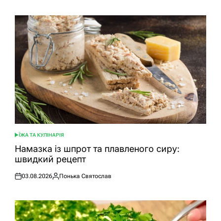
ЇЖА ТА КУЛІНАРІЯ
ОПУБЛІКУВАТИ
У
Намазка із шпрот та плавленого сиру:
швидкий рецепт
03.08.2026
Понька Святослав
Оприлюднено
Опубліковано