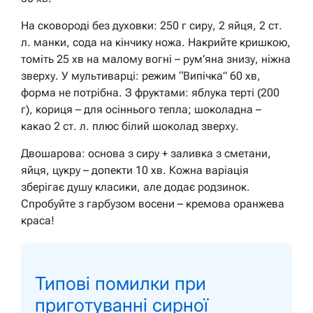
На сковороді без духовки: 250 г сиру, 2 яйця, 2 ст.
л. манки, сода на кінчику ножа. Накрийте кришкою,
томіть 25 хв на малому вогні – рум’яна знизу, ніжна
зверху. У мультиварці: режим “Випічка” 60 хв,
форма не потрібна. З фруктами: яблука терті (200
г), кориця – для осіннього тепла; шоколадна –
какао 2 ст. л. плюс білий шоколад зверху.
Двошарова: основа з сиру + заливка з сметани,
яйця, цукру – допекти 10 хв. Кожна варіація
зберігає душу класики, але додає родзинок.
Спробуйте з гарбузом восени – кремова оранжева
краса!
Типові помилки при
приготуванні сирної