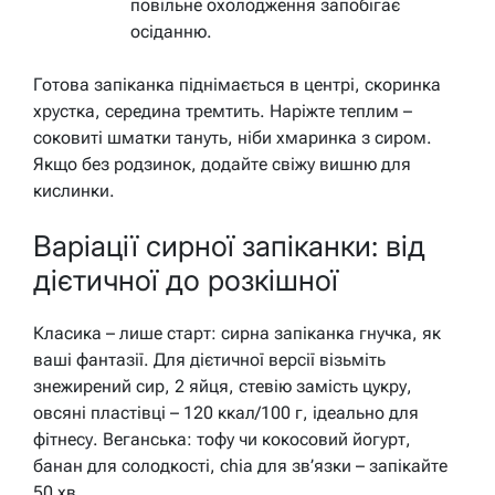
повільне охолодження запобігає
осіданню.
Готова запіканка піднімається в центрі, скоринка
хрустка, середина тремтить. Наріжте теплим –
соковиті шматки тануть, ніби хмаринка з сиром.
Якщо без родзинок, додайте свіжу вишню для
кислинки.
Варіації сирної запіканки: від
дієтичної до розкішної
Класика – лише старт: сирна запіканка гнучка, як
ваші фантазії. Для дієтичної версії візьміть
знежирений сир, 2 яйця, стевію замість цукру,
овсяні пластівці – 120 ккал/100 г, ідеально для
фітнесу. Веганська: тофу чи кокосовий йогурт,
банан для солодкості, chia для зв’язки – запікайте
50 хв.