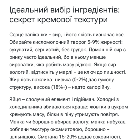
Ідеальний вибір інгредієнтів:
секрет кремової текстури
Серце запіканки – сир, і його якість визначає все.
Обирайте кисломолочний творог 5-9% жирності:
сухуватий, зернистий, без грудок. Домашній сир з
ринку часто ідеальний, бо в ньому менше
сироватки, яка робить масу рідкою. Якщо сир
вологий, відтисніть у марлі – це ключ до пишності.
Жирність важлива: низька (0-2%) дає гумову
структуру, висока (18%+) – надто калорійну.
Яйця – сполучний елемент і підіймач. Холодні з
холодильника збиваються краще: жовтки з цукром
кремують масу, білки в піну утримують повітря.
Манка чи борошно вбирає вологу: манка набухає,
роблячи текстуру оксамитовою, борошно –
щільнішою. Сметана 15-20% додає соковитості,