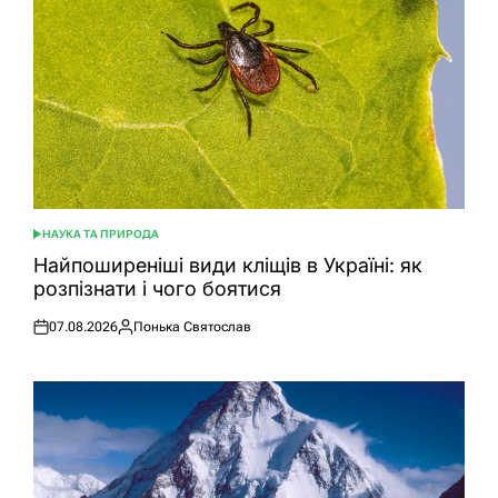
НАУКА ТА ПРИРОДА
ОПУБЛІКУВАТИ
У
Найпоширеніші види кліщів в Україні: як
розпізнати і чого боятися
07.08.2026
Понька Святослав
Оприлюднено
Опубліковано