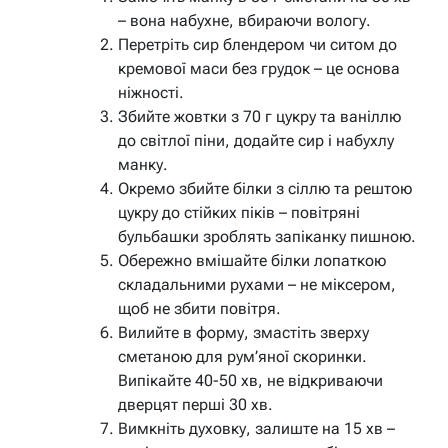
– вона набухне, вбираючи вологу.
Перетріть сир блендером чи ситом до
кремової маси без грудок – це основа
ніжності.
Збийте жовтки з 70 г цукру та ваніллю
до світлої піни, додайте сир і набухлу
манку.
Окремо збийте білки з сіллю та рештою
цукру до стійких піків – повітряні
бульбашки зроблять запіканку пишною.
Обережно вмішайте білки лопаткою
складальними рухами – не міксером,
щоб не збити повітря.
Вилийте в форму, змастіть зверху
сметаною для рум’яної скоринки.
Випікайте 40-50 хв, не відкриваючи
дверцят перші 30 хв.
Вимкніть духовку, залиште на 15 хв –