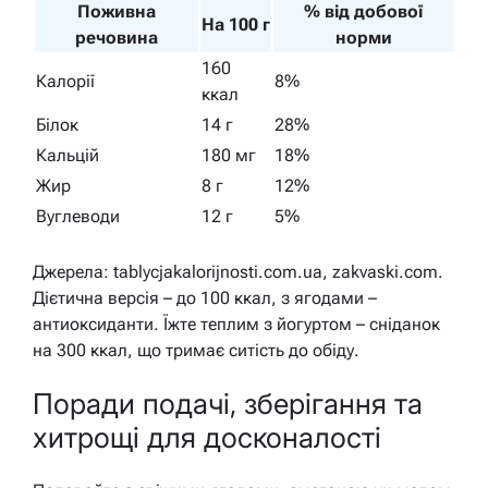
Поживна
% від добової
На 100 г
речовина
норми
160
Калорії
8%
ккал
Білок
14 г
28%
Кальцій
180 мг
18%
Жир
8 г
12%
Вуглеводи
12 г
5%
Джерела: tablycjakalorijnosti.com.ua, zakvaski.com.
Дієтична версія – до 100 ккал, з ягодами –
антиоксиданти. Їжте теплим з йогуртом – сніданок
на 300 ккал, що тримає ситість до обіду.
Поради подачі, зберігання та
хитрощі для досконалості