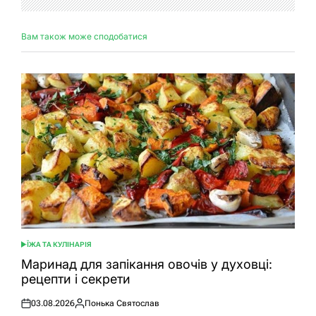
Вам також може сподобатися
ЇЖА ТА КУЛІНАРІЯ
ОПУБЛІКУВАТИ
У
Маринад для запікання овочів у духовці:
рецепти і секрети
03.08.2026
Понька Святослав
Оприлюднено
Опубліковано