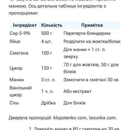
манкою. Ось детальна таблиця інгредієнтів з
пропорціями:
Інгредієнт
Кількість
Примітка
Сир 5-9%
500 г
Перетерти блендером
Яйця
4 шт.
Розділити на жовтки/білки
Для манки + 1 ст. л.
Сметана
100 г
зверху
70 г для жовтків, 50 г для
Цукор
120 г
білків
Манка
3 ст. л.
Замочити в сметані 30 хв
Ванільний
1 ч. л.
Або екстракт
цукор
Сіль
Дрібка
Для білків
Джерела пропорцій: klopotenko.com, lasunka.com.
Замочіть манку в 80 г сметани на 30 хв