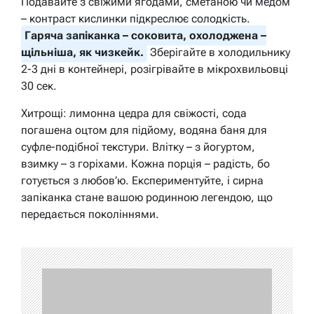
Подавайте з свіжими ягодами, сметаною чи медом
– контраст кислинки підкреслює солодкість.
Гаряча запіканка – соковита, охолоджена –
щільніша, як чизкейк.
Зберігайте в холодильнику
2-3 дні в контейнері, розігрівайте в мікрохвильовці
30 сек.
Хитрощі: лимонна цедра для свіжості, сода
погашена оцтом для підйому, водяна баня для
суфле-подібної текстури. Влітку – з йогуртом,
взимку – з горіхами. Кожна порція – радість, бо
готується з любов’ю. Експериментуйте, і сирна
запіканка стане вашою родинною легендою, що
передається поколіннями.