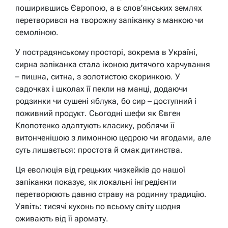
поширившись Європою, а в слов’янських землях
перетворився на творожну запіканку з манкою чи
семоліною.
У пострадянському просторі, зокрема в Україні,
сирна запіканка стала іконою дитячого харчування
– пишна, ситна, з золотистою скоринкою. У
садочках і школах її пекли на манці, додаючи
родзинки чи сушені яблука, бо сир – доступний і
поживний продукт. Сьогодні шефи як Євген
Клопотенко адаптують класику, роблячи її
витонченішою з лимонною цедрою чи ягодами, але
суть лишається: простота й смак дитинства.
Ця еволюція від грецьких чизкейків до нашої
запіканки показує, як локальні інгредієнти
перетворюють давню страву на родинну традицію.
Уявіть: тисячі кухонь по всьому світу щодня
оживають від її аромату.