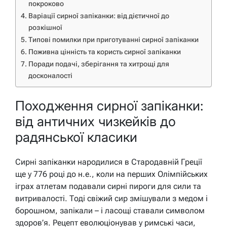
покроково
Варіації сирної запіканки: від дієтичної до
розкішної
Типові помилки при приготуванні сирної запіканки
Поживна цінність та користь сирної запіканки
Поради подачі, зберігання та хитрощі для
досконалості
Походження сирної запіканки:
від античних чизкейків до
радянської класики
Сирні запіканки народилися в Стародавній Греції
ще у 776 році до н.е., коли на перших Олімпійських
іграх атлетам подавали сирні пироги для сили та
витривалості. Тоді свіжий сир змішували з медом і
борошном, запікали – і ласощі ставали символом
здоров’я. Рецепт еволюціонував у римські часи,