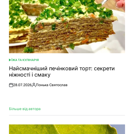
ЇЖА ТА КУЛІНАРІЯ
ОПУБЛІКУВАТИ
У
Найсмачніший печінковий торт: секрети
ніжності і смаку
28.07.2026
Понька Святослав
Оприлюднено
Опубліковано
Більше від автора