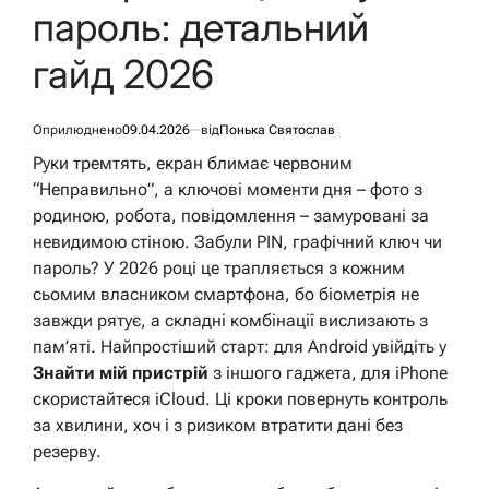
пароль: детальний
гайд 2026
Оприлюднено
09.04.2026
від
Понька Святослав
Руки тремтять, екран блимає червоним
“Неправильно”, а ключові моменти дня – фото з
родиною, робота, повідомлення – замуровані за
невидимою стіною. Забули PIN, графічний ключ чи
пароль? У 2026 році це трапляється з кожним
сьомим власником смартфона, бо біометрія не
завжди рятує, а складні комбінації вислизають з
пам’яті. Найпростіший старт: для Android увійдіть у
Знайти мій пристрій
з іншого гаджета, для iPhone
скористайтеся iCloud. Ці кроки повернуть контроль
за хвилини, хоч і з ризиком втратити дані без
резерву.