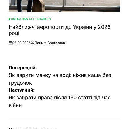
ЛОГІСТИКА ТА ТРАНСПОРТ
ОПУБЛІКУВАТИ
У
Найближчі аеропорти до України у 2026
році
05.08.2026
Понька Святослав
Оприлюднено
Опубліковано
Навігація
Попередній:
записів
Як варити манку на воді: ніжна каша без
грудочок
Наступний:
Як забрати права після 130 статті під час
війни