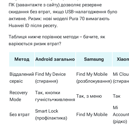
ПК (завантажте з сайту) дозволяє резервне
скидання без втрат, якщо USB-налагодження було
активне. Ризик: нові моделі Pura 70 вимагають
Huawei ID після ресету.
Таблиця нижче порівнює методи – бачите, як
варіюється ризик втрат?
Метод
Android загально
Samsung
Xiao
Віддалений
Find My Device
Find My Mobile
Mi Clou
сервіс
(стирання)
(розблокування)
(стиран
Recovery
Так, кнопки
Так, з меню
Так
Mode
гучність+живлення
Mi
Smart Lock
Без втрат
Find My Mobile
Accoun
(профілактика)
(рідко)