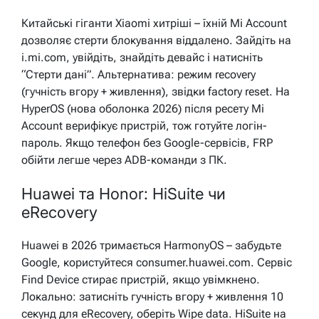
Китайські гіганти Xiaomi хитріші – їхній Mi Account
дозволяє стерти блокування віддалено. Зайдіть на
i.mi.com, увійдіть, знайдіть девайс і натисніть
“Стерти дані”. Альтернатива: режим recovery
(гучність вгору + живлення), звідки factory reset. На
HyperOS (нова оболонка 2026) після ресету Mi
Account верифікує пристрій, тож готуйте логін-
пароль. Якщо телефон без Google-сервісів, FRP
обійти легше через ADB-команди з ПК.
Huawei та Honor: HiSuite чи
eRecovery
Huawei в 2026 тримається HarmonyOS – забудьте
Google, користуйтеся consumer.huawei.com. Сервіс
Find Device стирає пристрій, якщо увімкнено.
Локально: затисніть гучність вгору + живлення 10
секунд для eRecovery, оберіть Wipe data. HiSuite на