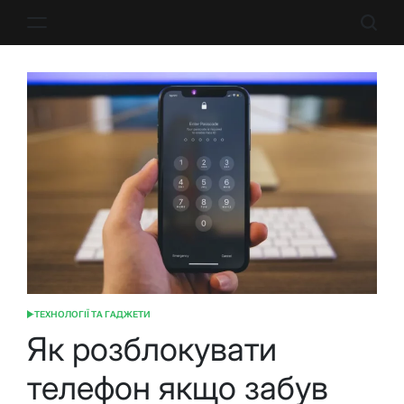
Перейти
до
вмісту
ТЕХНОЛОГІЇ ТА ГАДЖЕТИ
ОПУБЛІКУВАТИ
У
Як розблокувати
телефон якщо забув