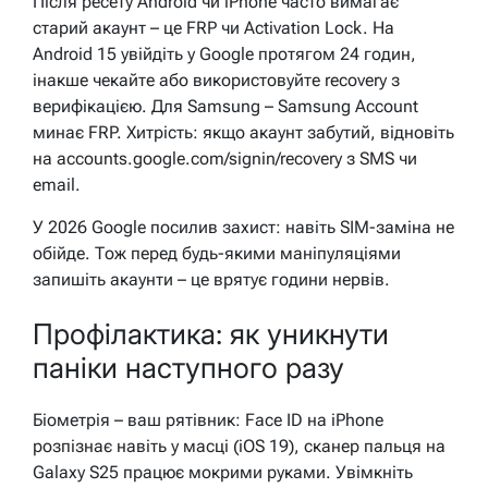
Після ресету Android чи iPhone часто вимагає
старий акаунт – це FRP чи Activation Lock. На
Android 15 увійдіть у Google протягом 24 годин,
інакше чекайте або використовуйте recovery з
верифікацією. Для Samsung – Samsung Account
минає FRP. Хитрість: якщо акаунт забутий, відновіть
на accounts.google.com/signin/recovery з SMS чи
email.
У 2026 Google посилив захист: навіть SIM-заміна не
обійде. Тож перед будь-якими маніпуляціями
запишіть акаунти – це врятує години нервів.
Профілактика: як уникнути
паніки наступного разу
Біометрія – ваш рятівник: Face ID на iPhone
розпізнає навіть у масці (iOS 19), сканер пальця на
Galaxy S25 працює мокрими руками. Увімкніть