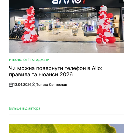
ТЕХНОЛОГІЇ ТА ГАДЖЕТИ
ОПУБЛІКУВАТИ
У
Чи можна повернути телефон в Allo:
правила та нюанси 2026
13.04.2026
Понька Святослав
Оприлюднено
Опубліковано
Більше від автора