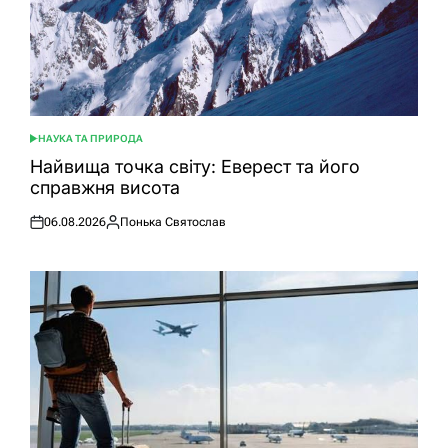
НАУКА ТА ПРИРОДА
ОПУБЛІКУВАТИ
У
Найвища точка світу: Еверест та його
справжня висота
06.08.2026
Понька Святослав
Оприлюднено
Опубліковано