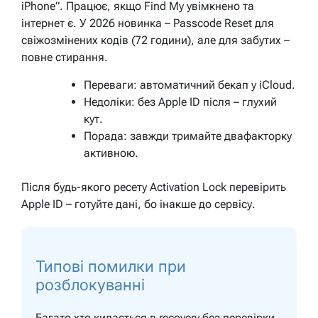
iPhone”. Працює, якщо Find My увімкнено та
інтернет є. У 2026 новинка – Passcode Reset для
свіжозмінених кодів (72 години), але для забутих –
повне стирання.
Переваги: автоматичний бекап у iCloud.
Недоліки: без Apple ID після – глухий
кут.
Порада: завжди тримайте двафакторку
активною.
Після будь-якого ресету Activation Lock перевірить
Apple ID – готуйте дані, бо інакше до сервісу.
Типові помилки при
розблокуванні
Багато хто кидається в recovery без перевірки