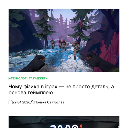
ТЕХНОЛОГІЇ ТА ГАДЖЕТИ
ОПУБЛІКУВАТИ
У
Чому фізика в іграх — не просто деталь, а
основа геймплею
29.04.2026
Понька Святослав
Оприлюднено
Опубліковано