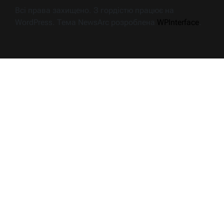
Всі права захищено. З гордістю працює на
WordPress. Тема NewsArc розроблена
WPInterface
.