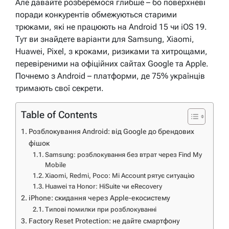
Але давайте розберемося глибше – бо поверхневі
поради конкурентів обмежуються старими
трюками, які не працюють на Android 15 чи iOS 19.
Тут ви знайдете варіанти для Samsung, Xiaomi,
Huawei, Pixel, з кроками, ризиками та хитрощами,
перевіреними на офіційних сайтах Google та Apple.
Почнемо з Android – платформи, де 75% українців
тримають свої секрети.
Table of Contents
Розблокування Android: від Google до брендових
фішок
Samsung: розблокування без втрат через Find My
Mobile
Xiaomi, Redmi, Poco: Mi Account рятує ситуацію
Huawei та Honor: HiSuite чи eRecovery
iPhone: скидання через Apple-екосистему
Типові помилки при розблокуванні
Factory Reset Protection: не дайте смартфону