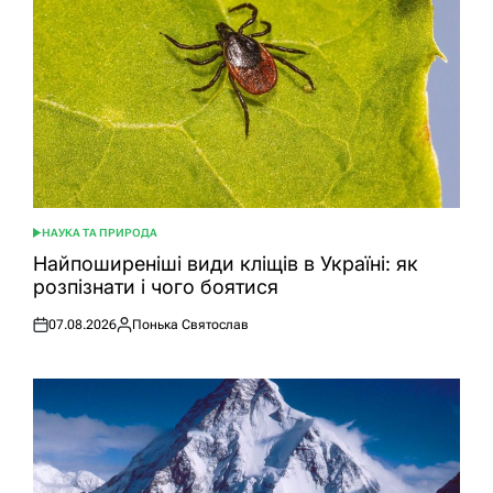
НАУКА ТА ПРИРОДА
ОПУБЛІКУВАТИ
У
Найпоширеніші види кліщів в Україні: як
розпізнати і чого боятися
07.08.2026
Понька Святослав
Оприлюднено
Опубліковано