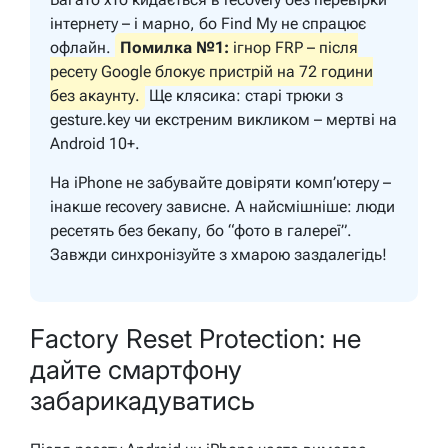
інтернету – і марно, бо Find My не спрацює
офлайн.
Помилка №1:
ігнор FRP – після
ресету Google блокує пристрій на 72 години
без акаунту.
Ще клясика: старі трюки з
gesture.key чи екстреним викликом – мертві на
Android 10+.
На iPhone не забувайте довіряти комп’ютеру –
інакше recovery зависне. А найсмішніше: люди
ресетять без бекапу, бо “фото в галереї”.
Завжди синхронізуйте з хмарою заздалегідь!
Factory Reset Protection: не
дайте смартфону
забарикадуватись