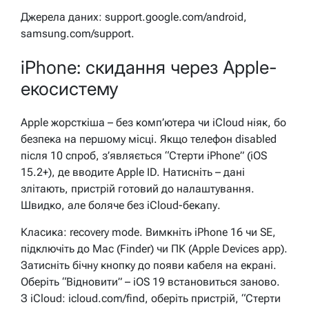
Джерела даних: support.google.com/android,
samsung.com/support.
iPhone: скидання через Apple-
екосистему
Apple жорсткіша – без комп’ютера чи iCloud ніяк, бо
безпека на першому місці. Якщо телефон disabled
після 10 спроб, з’являється “Стерти iPhone” (iOS
15.2+), де вводите Apple ID. Натисніть – дані
злітають, пристрій готовий до налаштування.
Швидко, але боляче без iCloud-бекапу.
Класика: recovery mode. Вимкніть iPhone 16 чи SE,
підключіть до Mac (Finder) чи ПК (Apple Devices app).
Затисніть бічну кнопку до появи кабеля на екрані.
Оберіть “Відновити” – iOS 19 встановиться заново.
З iCloud: icloud.com/find, оберіть пристрій, “Стерти