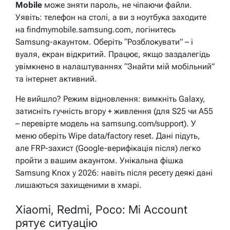
Mobile
може зняти пароль, не чіпаючи файли.
Уявіть: телефон на столі, а ви з ноутбука заходите
на findmymobile.samsung.com, логінитесь
Samsung-акаунтом. Оберіть “Розблокувати” – і
вуаля, екран відкритий. Працює, якщо заздалегідь
увімкнено в налаштуваннях “Знайти мій мобільний”
та інтернет активний.
Не вийшло? Режим відновлення: вимкніть Galaxy,
затисніть гучність вгору + живлення (для S25 чи A55
– перевірте модель на samsung.com/support). У
меню оберіть Wipe data/factory reset. Дані підуть,
але FRP-захист (Google-верифікація після) легко
пройти з вашим акаунтом. Унікальна фішка
Samsung Knox у 2026: навіть після ресету деякі дані
лишаються захищеними в хмарі.
Xiaomi, Redmi, Poco: Mi Account
рятує ситуацію