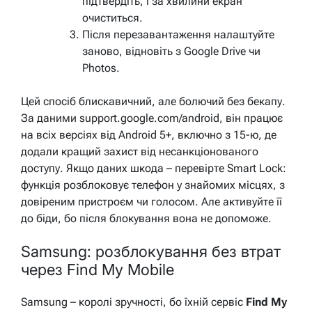
підтвердіть, і за хвилини екран
очиститься.
Після перезавантаження налаштуйте
заново, відновіть з Google Drive чи
Photos.
Цей спосіб блискавичний, але болючий без бекапу.
За даними support.google.com/android, він працює
на всіх версіях від Android 5+, включно з 15-ю, де
додали кращий захист від несанкціонованого
доступу. Якщо даних шкода – перевірте Smart Lock:
функція розблоковує телефон у знайомих місцях, з
довіреним пристроєм чи голосом. Але активуйте її
до біди, бо після блокування вона не допоможе.
Samsung: розблокування без втрат
через Find My Mobile
Samsung – королі зручності, бо їхній сервіс
Find My