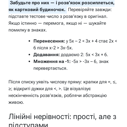
Забудьте про них — і розв’язок розсиплеться,
як картковий будиночок.
Перевіряйте завжди:
підставте тестове число з розв’язку в оригінал.
Якщо істинно — перемога, якщо ні — шукайте
помилку в знаках.
Перенесення:
у 5x – 2 < 3x + 4 стає 2x <
6 після x-2 > 3x-5x.
Додавання:
додаємо 2: 5x < 3x + 6.
Множення на -1:
-5x > -3x – 6, знак
перевертається.
Після списку уявіть числову пряму: крапки для =, ≤,
≥; відкриті дужки для <, >. Це візуалізує
нескінченність розв’язків, роблячи абстракцію
живою.
Лінійні нерівності: прості, але з
підступами