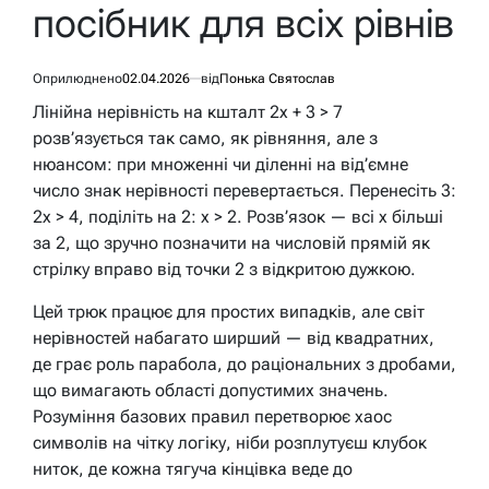
посібник для всіх рівнів
Оприлюднено
02.04.2026
від
Понька Святослав
Лінійна нерівність на кшталт 2x + 3 > 7
розв’язується так само, як рівняння, але з
нюансом: при множенні чи діленні на від’ємне
число знак нерівності перевертається. Перенесіть 3:
2x > 4, поділіть на 2: x > 2. Розв’язок — всі x більші
за 2, що зручно позначити на числовій прямій як
стрілку вправо від точки 2 з відкритою дужкою.
Цей трюк працює для простих випадків, але світ
нерівностей набагато ширший — від квадратних,
де грає роль парабола, до раціональних з дробами,
що вимагають області допустимих значень.
Розуміння базових правил перетворює хаос
символів на чітку логіку, ніби розплутуєш клубок
ниток, де кожна тягуча кінцівка веде до