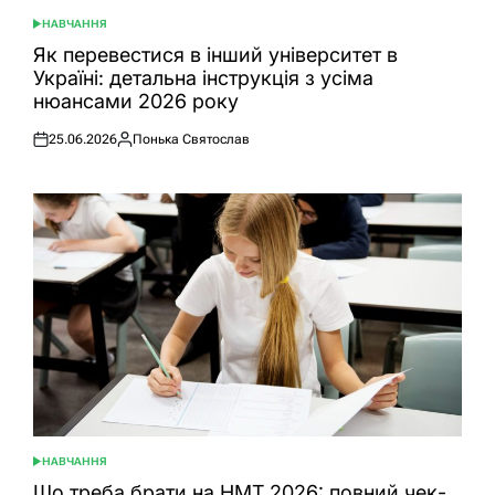
НАВЧАННЯ
ОПУБЛІКУВАТИ
У
Як перевестися в інший університет в
Україні: детальна інструкція з усіма
нюансами 2026 року
25.06.2026
Понька Святослав
Оприлюднено
Опубліковано
НАВЧАННЯ
ОПУБЛІКУВАТИ
У
Що треба брати на НМТ 2026: повний чек-