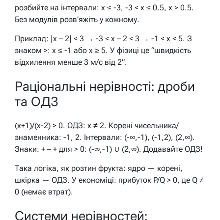
розбийте на інтервали: x ≤ -3, -3 < x ≤ 0.5, x > 0.5.
Без модулів розв’яжіть у кожному.
Приклад: |x – 2| < 3 → -3 < x – 2 < 3 → -1 < x < 5. З
знаком >: x ≤ -1 або x ≥ 5. У фізиці це “швидкість
відхилення менше 3 м/с від 2”.
Раціональні нерівності: дроби
та ОДЗ
(x+1)/(x-2) > 0. ОДЗ: x ≠ 2. Корені чисельника/
знаменника: -1, 2. Інтервали: (-∞,-1), (-1,2), (2,∞).
Знаки: + – + для > 0: (-∞,-1) ∪ (2,∞). Додавайте ОДЗ!
Така логіка, як розтин фрукта: ядро — корені,
шкірка — ОДЗ. У економіці: прибуток P/Q > 0, де Q ≠
0 (немає втрат).
Системи нерівностей: