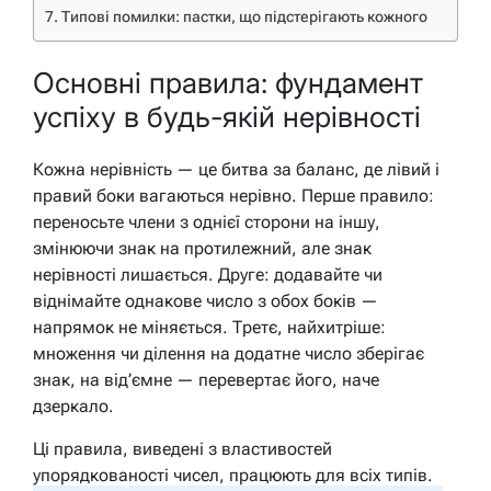
Типові помилки: пастки, що підстерігають кожного
Основні правила: фундамент
успіху в будь-якій нерівності
Кожна нерівність — це битва за баланс, де лівий і
правий боки вагаються нерівно. Перше правило:
переносьте члени з однієї сторони на іншу,
змінюючи знак на протилежний, але знак
нерівності лишається. Друге: додавайте чи
віднімайте однакове число з обох боків —
напрямок не міняється. Третє, найхитріше:
множення чи ділення на додатне число зберігає
знак, на від’ємне — перевертає його, наче
дзеркало.
Ці правила, виведені з властивостей
упорядкованості чисел, працюють для всіх типів.