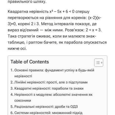
правильного шляху.
Квадратна нерівність x² – 5x + 6 < 0 спершу
перетворюється на рівняння для коренів: (x-2)(x-
3)=0, корені 2 і 3. Метод інтервалів показує, де
вираз від’ємний — між ними. Розв’язок: 2 < x < 3.
Така стратегія оживає, коли ви малюєте знак-
таблицю, і раптом бачите, як парабола опускається
нижче осі.
Table of Contents
Основні правила: фундамент успіху в будь-якій
нерівності
Лінійні нерівності: прості, але з підступами
Квадратні нерівності: параболи та знаки
Нерівності з модулем: абсолютні значення як
союзники
Раціональні нерівності: дроби та ОДЗ
Системи нерівностей: множинний підхід