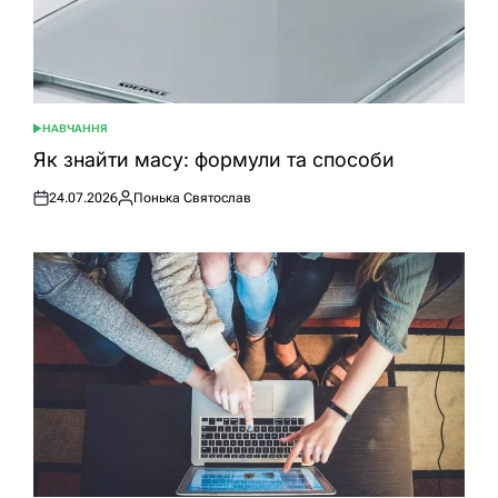
НАВЧАННЯ
ОПУБЛІКУВАТИ
У
Як знайти масу: формули та способи
24.07.2026
Понька Святослав
Оприлюднено
Опубліковано