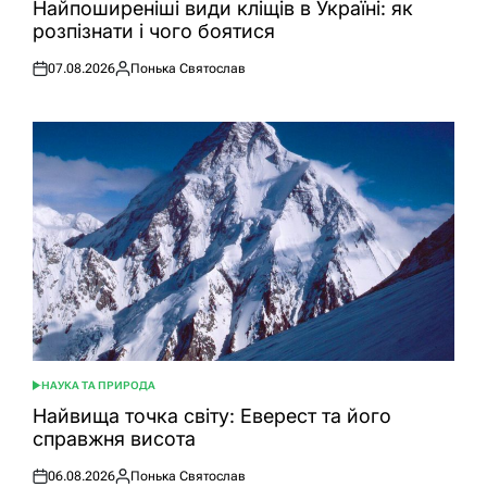
У
Найпоширеніші види кліщів в Україні: як
розпізнати і чого боятися
07.08.2026
Понька Святослав
Оприлюднено
Опубліковано
НАУКА ТА ПРИРОДА
ОПУБЛІКУВАТИ
У
Найвища точка світу: Еверест та його
справжня висота
06.08.2026
Понька Святослав
Оприлюднено
Опубліковано