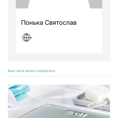
Понька Святослав
Вам також може сподобатися