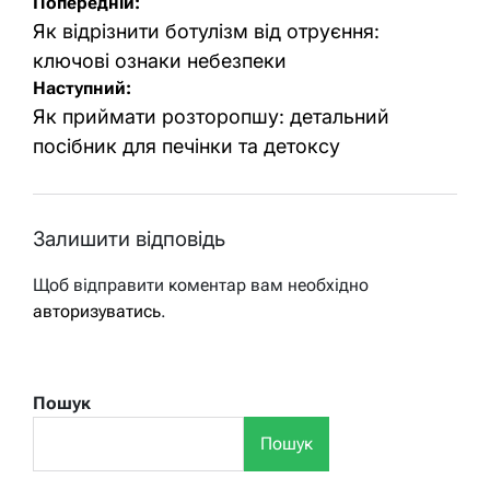
Навігація
Попередній:
записів
Як відрізнити ботулізм від отруєння:
ключові ознаки небезпеки
Наступний:
Як приймати розторопшу: детальний
посібник для печінки та детоксу
Залишити відповідь
Щоб відправити коментар вам необхідно
авторизуватись
.
Пошук
Пошук