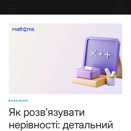
Перейти
до
вмісту
НАВЧАННЯ
ОПУБЛІКУВАТИ
У
Як розв’язувати
нерівності: детальний