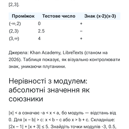
[2,3].
Проміжок
Тестове число
Знак (x-2)(x-3)
(-∞,2)
0
+
(2,3)
2.5
–
(3,∞)
4
+
Джерела: Khan Academy, LibreTexts (станом на
2026). Таблиця показує, як візуально контролювати
знак, уникаючи плутанини.
Нерівності з модулем:
абсолютні значення як
союзники
|x| < a означає -a < x < a, бо модуль — відстань від
0. Для |x – b| > c: x < b – c або x > b + c. Складніше:
|2x – 1| + |x + 3| ≤ 5. Знайдіть точки модулів -3, 0.5,