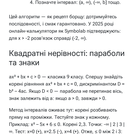
Позначте інтервал: (a, ∞), (-∞, b] тощо.
Цей алгоритм — як рецепт борщу: дотримуйтесь
послідовності, і смак гарантовано. У 2025 році
онлайн-калькулятори як Symbolab підтверджують:
для x > -2 розв’язок справді (-2, ∞).
Квадратні нерівності: параболи
та знаки
ax² + bx + c > 0 — класика 9 класу. Спершу знайдіть
корені рівняння ax² + bx + c = 0, дискримінантом D =
b² – 4ac. Якщо D < 0 — парабола не перетинає вісь,
знак залежить від a: якщо a > 0, завжди > 0.
Метод інтервалів оживає тут: корені розбивають
пряму на проміжки. Тестуйте знак у кожному.
Приклад: x² – 5x + 6 ≤ 0. Корені 2,3. Точки: -∞ | 2 | 3 |
∞. Тест: x=0 (+), x=2.5 (-), x=4 (+). Отже, ≤ 0 між 2 і 3: