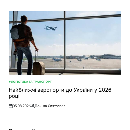
ЛОГІСТИКА ТА ТРАНСПОРТ
ОПУБЛІКУВАТИ
У
Найближчі аеропорти до України у 2026
році
05.08.2026
Понька Святослав
Оприлюднено
Опубліковано