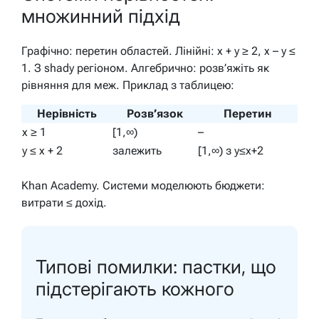
множинний підхід
Графічно: перетин областей. Лінійні: x + y ≥ 2, x – y ≤
1. З shady регіоном. Алгебрично: розв’яжіть як
рівняння для меж. Приклад з таблицею:
Нерівність
Розв’язок
Перетин
x ≥ 1
[1,∞)
–
y ≤ x + 2
залежить
[1,∞) з y≤x+2
Khan Academy. Системи моделюють бюджети:
витрати ≤ дохід.
Типові помилки: пастки, що
підстерігають кожного