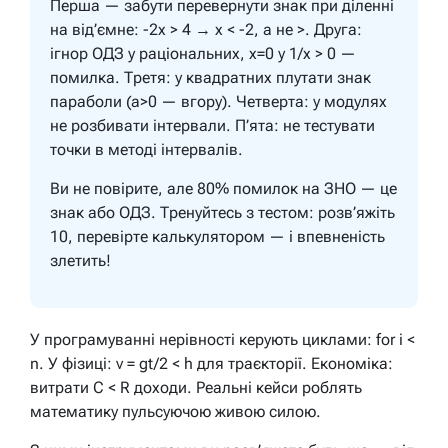
Перша — забути перевернути знак при діленні
на від’ємне: -2x > 4 → x < -2, а не >. Друга:
ігнор ОДЗ у раціональних, x=0 у 1/x > 0 —
помилка. Третя: у квадратних плутати знак
параболи (a>0 — вгору). Четверта: у модулях
не розбивати інтервали. П’ята: не тестувати
точки в методі інтервалів.
Ви не повірите, але 80% помилок на ЗНО — це
знак або ОДЗ. Тренуйтесь з тестом: розв’яжіть
10, перевірте калькулятором — і впевненість
злетить!
У програмуванні нерівності керують циклами: for i <
n. У фізиці: v = gt/2 < h для траєкторії. Економіка:
витрати C < R доходи. Реальні кейси роблять
математику пульсуючою живою силою.