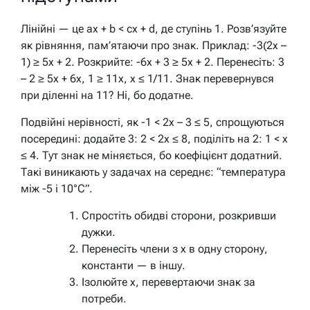
Лінійні — це ax + b < cx + d, де ступінь 1. Розв’язуйте
як рівняння, пам’ятаючи про знак. Приклад: -3(2x –
1) ≥ 5x + 2. Розкрийте: -6x + 3 ≥ 5x + 2. Перенесіть: 3
– 2 ≥ 5x + 6x, 1 ≥ 11x, x ≤ 1/11. Знак перевернувся
при діленні на 11? Ні, бо додатне.
Подвійні нерівності, як -1 < 2x – 3 ≤ 5, спрощуються
посередині: додайте 3: 2 < 2x ≤ 8, поділіть на 2: 1 < x
≤ 4. Тут знак не міняється, бо коефіцієнт додатний.
Такі виникають у задачах на середнє: “температура
між -5 і 10°C”.
Спростіть обидві сторони, розкривши
дужки.
Перенесіть члени з x в одну сторону,
константи — в іншу.
Ізолюйте x, перевертаючи знак за
потреби.