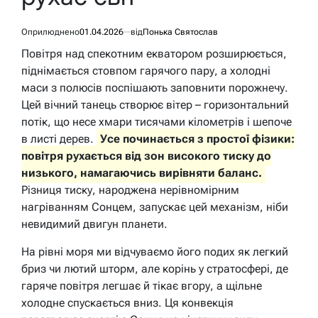
Оприлюднено
01.04.2026
від
Понька Святослав
Повітря над спекотним екватором розширюється,
піднімається стовпом гарячого пару, а холодні
маси з полюсів поспішають заповнити порожнечу.
Цей вічний танець створює вітер – горизонтальний
потік, що несе хмари тисячами кілометрів і шепоче
в листі дерев.
Усе починається з простої фізики:
повітря рухається від зон високого тиску до
низького, намагаючись вирівняти баланс.
Різниця тиску, народжена нерівномірним
нагріванням Сонцем, запускає цей механізм, ніби
невидимий двигун планети.
На рівні моря ми відчуваємо його подих як легкий
бриз чи лютий шторм, але корінь у стратосфері, де
гаряче повітря легшає й тікає вгору, а щільне
холодне спускається вниз. Ця конвекція