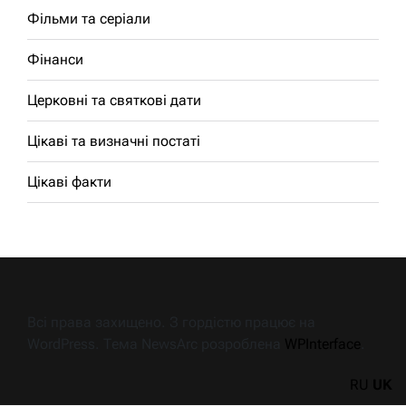
Фільми та серіали
Фінанси
Церковні та святкові дати
Цікаві та визначні постаті
Цікаві факти
Всі права захищено. З гордістю працює на
WordPress. Тема NewsArc розроблена
WPInterface
.
RU
UK