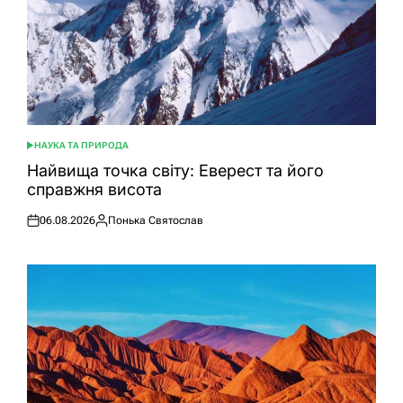
НАУКА ТА ПРИРОДА
ОПУБЛІКУВАТИ
У
Найвища точка світу: Еверест та його
справжня висота
06.08.2026
Понька Святослав
Оприлюднено
Опубліковано