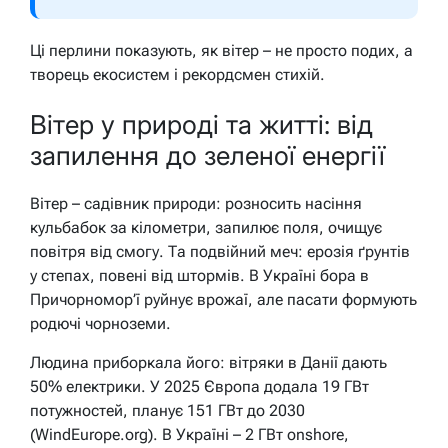
Ці перлини показують, як вітер – не просто подих, а
творець екосистем і рекордсмен стихій.
Вітер у природі та житті: від
запилення до зеленої енергії
Вітер – садівник природи: розносить насіння
кульбабок за кілометри, запилює поля, очищує
повітря від смогу. Та подвійний меч: ерозія ґрунтів
у степах, повені від штормів. В Україні бора в
Причорномор’ї руйнує врожаї, але пасати формують
родючі чорноземи.
Людина приборкала його: вітряки в Данії дають
50% електрики. У 2025 Європа додала 19 ГВт
потужностей, планує 151 ГВт до 2030
(WindEurope.org). В Україні – 2 ГВт onshore,