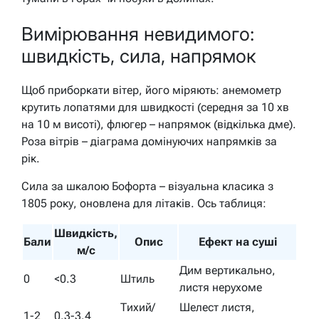
Вимірювання невидимого:
швидкість, сила, напрямок
Щоб приборкати вітер, його міряють: анемометр
крутить лопатями для швидкості (середня за 10 хв
на 10 м висоті), флюгер – напрямок (відкілька дме).
Роза вітрів – діаграма домінуючих напрямків за
рік.
Сила за шкалою Бофорта – візуальна класика з
1805 року, оновлена для літаків. Ось таблиця:
Швидкість,
Бали
Опис
Ефект на суші
м/с
Дим вертикально,
0
<0.3
Штиль
листя нерухоме
Тихий/
Шелест листя,
1-2
0.3-3.4