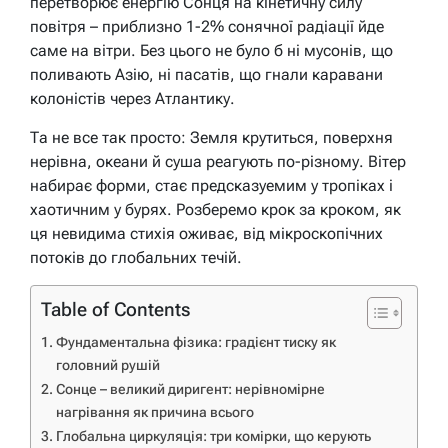
перетворює енергію Сонця на кінетичну силу
повітря – приблизно 1-2% сонячної радіації йде
саме на вітри. Без цього не було б ні мусонів, що
поливають Азію, ні пасатів, що гнали каравани
колоністів через Атлантику.
Та не все так просто: Земля крутиться, поверхня
нерівна, океани й суша реагують по-різному. Вітер
набирає форми, стає предсказуемим у тропіках і
хаотичним у бурях. Розберемо крок за кроком, як
ця невидима стихія оживає, від мікроскопічних
потоків до глобальних течій.
Table of Contents
Фундаментальна фізика: градієнт тиску як
головний рушій
Сонце – великий диригент: нерівномірне
нагрівання як причина всього
Глобальна циркуляція: три комірки, що керують