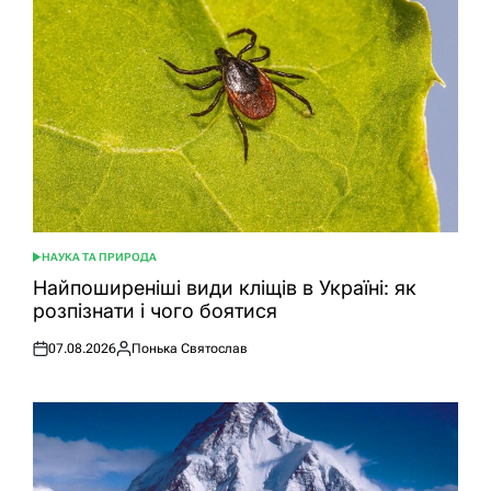
НАУКА ТА ПРИРОДА
ОПУБЛІКУВАТИ
У
Найпоширеніші види кліщів в Україні: як
розпізнати і чого боятися
07.08.2026
Понька Святослав
Оприлюднено
Опубліковано