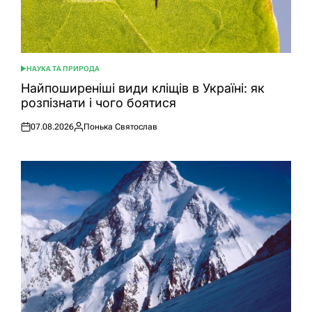
НАУКА ТА ПРИРОДА
ОПУБЛІКУВАТИ
У
Найпоширеніші види кліщів в Україні: як
розпізнати і чого боятися
07.08.2026
Понька Святослав
Оприлюднено
Опубліковано