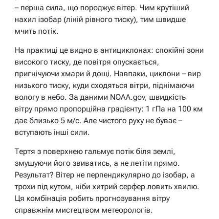
– перша сила, що породжує вітер. Чим крутіший
нахил ізобар (ліній рівного тиску), тим швидше
мчить потік.
На практиці це видно в антициклонах: спокійні зони
високого тиску, де повітря опускається,
пригнічуючи хмари й дощі. Навпаки, циклони – вир
низького тиску, куди сходяться вітри, піднімаючи
вологу в небо. За даними NOAA.gov, швидкість
вітру прямо пропорційна градієнту: 1 гПа на 100 км
дає близько 5 м/с. Але чистого руху не буває –
вступають інші сили.
Тертя з поверхнею гальмує потік біля землі,
змушуючи його звиватись, а не летіти прямо.
Результат? Вітер не перпендикулярно до ізобар, а
трохи під кутом, ніби хитрий серфер ловить хвилю.
Ця комбінація робить прогнозування вітру
справжнім мистецтвом метеорологів.