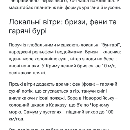
“неправильно” через нього, хоч чаша важливіша. У
масштабах планети ж він формує урагани й мусони.
Локальні вітри: бризи, фени та
гарячі бурі
Поруч із глобальними мешкають локальні “бунтарі”,
народжені рельєфом і водоймами. Бризи – класика:
вдень море холодніше суші, вітер з води на берег;
вночі навпаки. У Криму денний бриз сягає 10 м/с,
освіжаючи пляжі.
Гірські вітри додають драми: фен (фоен) – гарячий
сухий потік, що спускається з гір, танучи сніг і
викликаючи лісові пожежі. Бора в Новоросійську –
холодний шквал з Кавказу, що б’є по Чорному
морю. Самум у пустелях – піщаний вихор до 100
км/год.