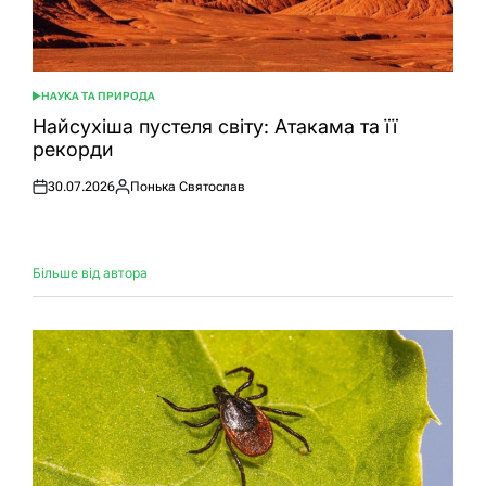
НАУКА ТА ПРИРОДА
ОПУБЛІКУВАТИ
У
Найсухіша пустеля світу: Атакама та її
рекорди
30.07.2026
Понька Святослав
Оприлюднено
Опубліковано
Більше від автора