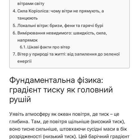
вітрами світу
Сила Коріоліса: чому вітри не прямують, а
танцюють
Локальні вітри: бризи, фени та гарячі бурі
Вимірювання невидимого: швидкість, сила,
напрямок
Цікаві факти про вітер
Вітер у природі та житті: від запилення до зеленої
енергії
Фундаментальна фізика:
градієнт тиску як головний
рушій
Уявіть атмосферу як океан повітря, де тиск – це
глибина. Там, де повітря щільніше (високий тиск),
воно тисне сильніше, штовхаючи сусідні маси в бік
розрідженості (низький тиск). Цей барічний градієнт