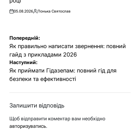
році
05.08.2026
Понька Святослав
Оприлюднено
Опубліковано
Навігація
Попередній:
записів
Як правильно написати звернення: повний
гайд з прикладами 2026
Наступний:
Як приймати Гідазепам: повний гід для
безпеки та ефективності
Залишити відповідь
Щоб відправити коментар вам необхідно
авторизуватись
.