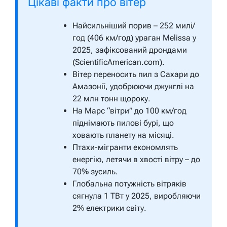
Цікаві факти про вітер
Найсильніший порив – 252 милі/
год (406 км/год) ураган Melissa у
2025, зафіксований дрондами
(ScientificAmerican.com).
Вітер переносить пил з Сахари до
Амазонії, удобрюючи джунглі на
22 млн тонн щороку.
На Марс “вітри” до 100 км/год
піднімають пилові бурі, що
ховають планету на місяці.
Птахи-мігранти економлять
енергію, летячи в хвості вітру – до
70% зусиль.
Глобальна потужність вітряків
сягнула 1 ТВт у 2025, виробляючи
2% електрики світу.