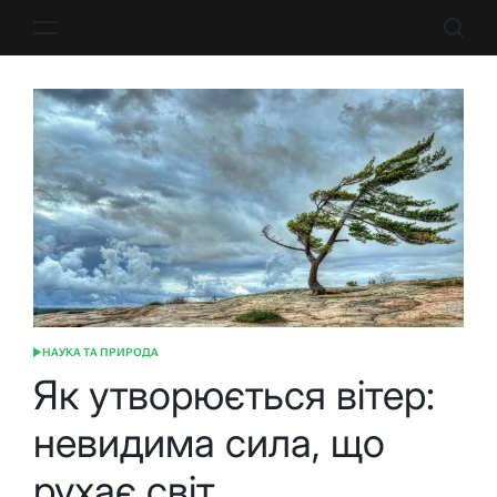
Перейти
до
вмісту
НАУКА ТА ПРИРОДА
ОПУБЛІКУВАТИ
У
Як утворюється вітер:
невидима сила, що
рухає світ