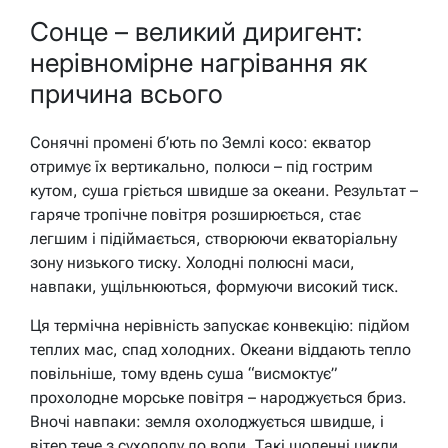
Сонце – великий диригент:
нерівномірне нагрівання як
причина всього
Сонячні промені б’ють по Землі косо: екватор
отримує їх вертикально, полюси – під гострим
кутом, суша гріється швидше за океани. Результат –
гаряче тропічне повітря розширюється, стає
легшим і підіймається, створюючи екваторіальну
зону низького тиску. Холодні полюсні маси,
навпаки, ущільнюються, формуючи високий тиск.
Ця термічна нерівність запускає конвекцію: підйом
теплих мас, спад холодних. Океани віддають тепло
повільніше, тому вдень суша “висмоктує”
прохолодне морське повітря – народжується бриз.
Вночі навпаки: земля охолоджується швидше, і
вітер тече з суходолу до води. Такі щоденні цикли