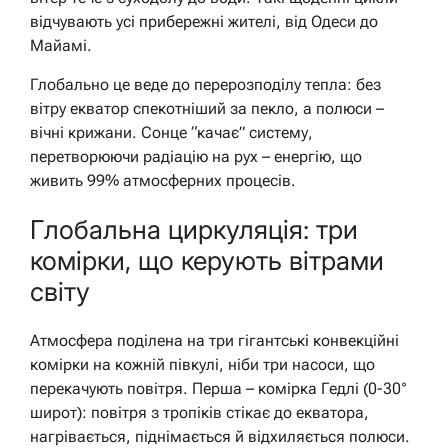
відчувають усі прибережні жителі, від Одеси до
Майамі.
Глобально це веде до перерозподілу тепла: без
вітру екватор спекотніший за пекло, а полюси –
вічні крижани. Сонце “качає” систему,
перетворюючи радіацію на рух – енергію, що
живить 99% атмосферних процесів.
Глобальна циркуляція: три
комірки, що керують вітрами
світу
Атмосфера поділена на три гігантські конвекційні
комірки на кожній півкулі, ніби три насоси, що
перекачують повітря. Перша – комірка Гедлі (0-30°
широт): повітря з тропіків стікає до екватора,
нагрівається, піднімається й відхиляється полюси.