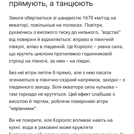
прямують, а танцюють
Земля обертається зі швидкістю 1670 км/год на
екваторі, повільніше на полюсах. Повітря,
рухаючись з високого тиску до низького, “відстає”
від поверхні й відхиляється: вправо в північній
півкулі, вліво в південній. Це Коріоліс – уявна сила,
що крутить циклони протилежно годинниковій
стрілці на півночі, за нею – на півдні.
Без неї вітри летіли б прямо, але з нею пасати
згинаються в північно-східний напрямок, західні – з
південного заходу. Біля екватора сила нульова –
там торнадо не крутяться. Цей ефект слабшає з
висотою й тертям, роблячи поверхневі вітри
“нерівними”.
Ви не повірите, але Коріоліс впливає навіть на
кухні: вода в раковині може кружляти