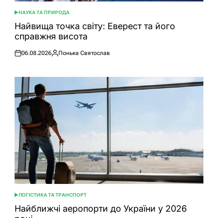
НАУКА ТА ПРИРОДА
ОПУБЛІКУВАТИ
У
Найвища точка світу: Еверест та його
справжня висота
06.08.2026
Понька Святослав
Оприлюднено
Опубліковано
ЛОГІСТИКА ТА ТРАНСПОРТ
ОПУБЛІКУВАТИ
У
Найближчі аеропорти до України у 2026