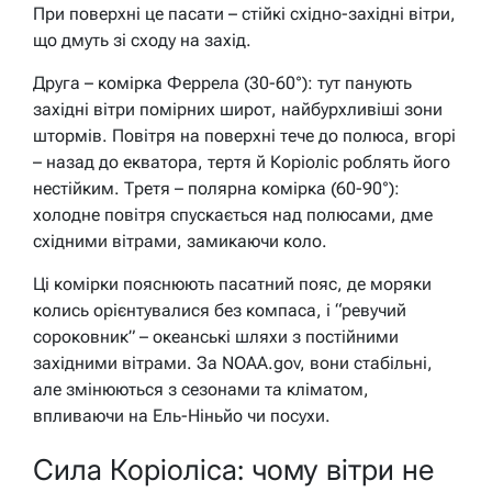
При поверхні це пасати – стійкі східно-західні вітри,
що дмуть зі сходу на захід.
Друга – комірка Феррела (30-60°): тут панують
західні вітри помірних широт, найбурхливіші зони
штормів. Повітря на поверхні тече до полюса, вгорі
– назад до екватора, тертя й Коріоліс роблять його
нестійким. Третя – полярна комірка (60-90°):
холодне повітря спускається над полюсами, дме
східними вітрами, замикаючи коло.
Ці комірки пояснюють пасатний пояс, де моряки
колись орієнтувалися без компаса, і “ревучий
сороковник” – океанські шляхи з постійними
західними вітрами. За NOAA.gov, вони стабільні,
але змінюються з сезонами та кліматом,
впливаючи на Ель-Ніньйо чи посухи.
Сила Коріоліса: чому вітри не