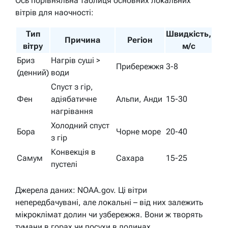
Ось порівняльна таблиця основних локальних
вітрів для наочності:
Тип
Швидкість,
Причина
Регіон
вітру
м/с
Бриз
Нагрів суші >
Прибережжя
3-8
(денний)
води
Спуст з гір,
Фен
адіябатичне
Альпи, Анди
15-30
нагрівання
Холодний спуст
Бора
Чорне море
20-40
з гір
Конвекція в
Самум
Сахара
15-25
пустелі
Джерела даних: NOAA.gov. Ці вітри
непередбачувані, але локальні – від них залежить
мікроклімат долин чи узбережжя. Вони ж творять
тумани в горах чи посухи в долинах.