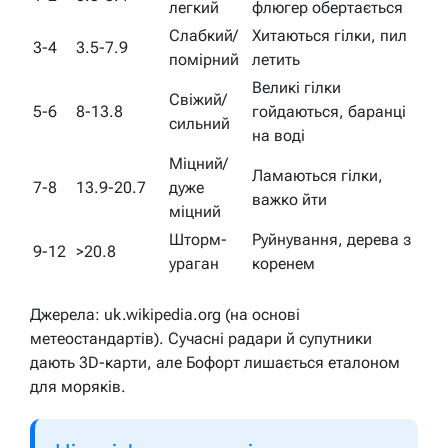
легкий
флюгер обертається
Слабкий/
Хитаються гілки, пил
3-4
3.5-7.9
помірний
летить
Великі гілки
Свіжий/
5-6
8-13.8
гойдаються, баранці
сильний
на воді
Міцний/
Ламаються гілки,
7-8
13.9-20.7
дуже
важко йти
міцний
Шторм-
Руйнування, дерева з
9-12
>20.8
ураган
коренем
Джерела: uk.wikipedia.org (на основі
метеостандартів). Сучасні радари й супутники
дають 3D-карти, але Бофорт лишається еталоном
для моряків.