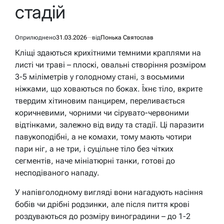
стадій
Оприлюднено
31.03.2026
від
Понька Святослав
Кліщі здаються крихітними темними краплями на
листі чи траві – плоскі, овальні створіння розміром
3-5 міліметрів у голодному стані, з восьмими
ніжками, що ховаються по боках. Їхнє тіло, вкрите
твердим хітиновим панцирем, переливається
коричневими, чорними чи сірувато-червоними
відтінками, залежно від виду та стадії. Ці паразити
павукоподібні, а не комахи, тому мають чотири
пари ніг, а не три, і суцільне тіло без чітких
сегментів, наче мініатюрні танки, готові до
несподіваного нападу.
У напівголодному вигляді вони нагадують насіння
бобів чи дрібні родзинки, але після пиття крові
роздуваються до розміру виноградини – до 1-2