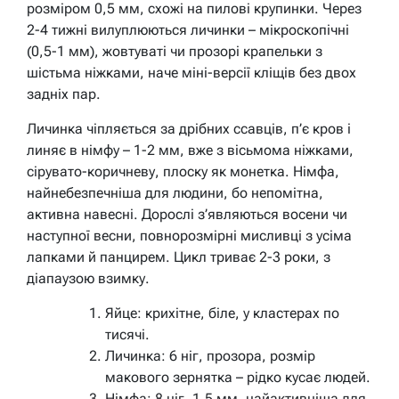
розміром 0,5 мм, схожі на пилові крупинки. Через
2-4 тижні вилуплюються личинки – мікроскопічні
(0,5-1 мм), жовтуваті чи прозорі крапельки з
шістьма ніжками, наче міні-версії кліщів без двох
задніх пар.
Личинка чіпляється за дрібних ссавців, п’є кров і
линяє в німфу – 1-2 мм, вже з вісьмома ніжками,
сірувато-коричневу, плоску як монетка. Німфа,
найнебезпечніша для людини, бо непомітна,
активна навесні. Дорослі з’являються восени чи
наступної весни, повнорозмірні мисливці з усіма
лапками й панцирем. Цикл триває 2-3 роки, з
діапаузою взимку.
Яйце: крихітне, біле, у кластерах по
тисячі.
Личинка: 6 ніг, прозора, розмір
макового зернятка – рідко кусає людей.
Німфа: 8 ніг, 1,5 мм, найактивніша для