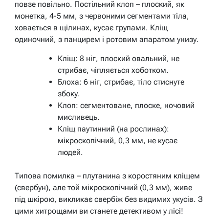
повзе повільно. Постільний клоп – плоский, як
монетка, 4-5 мм, з червоними сегментами тіла,
ховається в щілинах, кусає групами. Кліщ
одиночний, з панцирем і ротовим апаратом унизу.
Кліщ: 8 ніг, плоский овальний, не
стрибає, чіпляється хоботком.
Блоха: 6 ніг, стрибає, тіло стиснуте
збоку.
Клоп: сегментоване, плоске, ночовий
мисливець.
Кліщ паутинний (на рослинах):
мікроскопічний, 0,3 мм, не кусає
людей.
Типова помилка – плутанина з коростяним кліщем
(свербун), але той мікроскопічний (0,3 мм), живе
під шкірою, викликає свербіж без видимих укусів. З
цими хитрощами ви станете детективом у лісі!