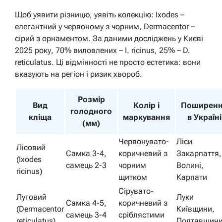
Щоб уявити різницю, уявіть колекцію: Ixodes –
елегантний у червоному з чорним, Dermacentor –
сірий з орнаментом. За даними досліджень у Києві
2025 року, 70% виловлених – I. ricinus, 25% – D.
reticulatus. Ці відмінності не просто естетика: вони
вказують на регіон і ризик хвороб.
Розмір
Вид
Колір і
Поширен
голодного
кліща
маркування
в Україні
(мм)
Червонувато-
Ліси
Лісовий
Самка 3-4,
коричневий з
Закарпаття,
(Ixodes
самець 2-3
чорним
Волині,
ricinus)
щитком
Карпати
Сірувато-
Луговий
Луки
Самка 4-5,
коричневий з
(Dermacentor
Київщини,
самець 3-4
сріблястими
reticulatus)
Полтавщин