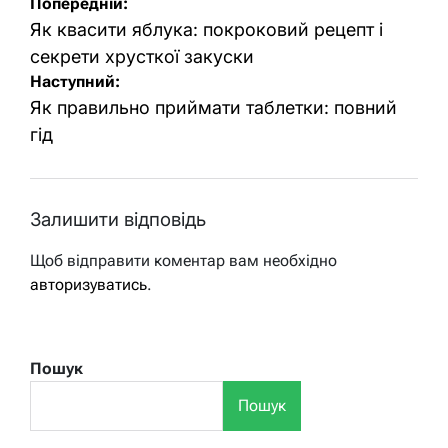
Навігація
Попередній:
записів
Як квасити яблука: покроковий рецепт і
секрети хрусткої закуски
Наступний:
Як правильно приймати таблетки: повний
гід
Залишити відповідь
Щоб відправити коментар вам необхідно
авторизуватись
.
Пошук
Пошук