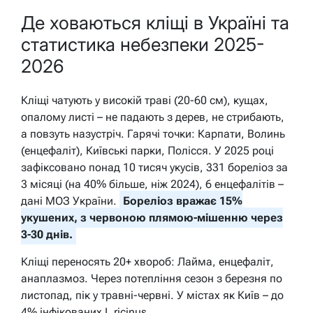
Де ховаються кліщі в Україні та
статистика небезпеки 2025-
2026
Кліщі чатують у високій траві (20-60 см), кущах,
опалому листі – не падають з дерев, не стрибають,
а повзуть назустріч. Гарячі точки: Карпати, Волинь
(енцефаліт), Київські парки, Полісся. У 2025 році
зафіксовано понад 10 тисяч укусів, 331 бореліоз за
3 місяці (на 40% більше, ніж 2024), 6 енцефалітів –
дані МОЗ України.
Бореліоз вражає 15%
укушених, з червоною плямою-мішенню через
3-30 днів.
Кліщі переносять 20+ хвороб: Лайма, енцефаліт,
анаплазмоз. Через потепління сезон з березня по
листопад, пік у травні-червні. У містах як Київ – до
4% інфікованих I. ricinus.