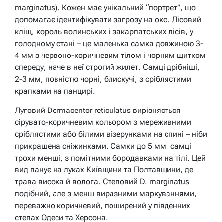
marginatus). Кожен має унікальний “портрет”, що
допомагає ідентифікувати загрозу на око. Лісовий
кліщ, король волинських і закарпатських лісів, у
голодному стані – це маленька самка довжиною 3-
4 мм з червоно-коричневим тілом і чорним щитком
спереду, наче в неї строгий жилет. Самці дрібніші,
2-3 мм, повністю чорні, блискучі, з сріблястими
крапками на панцирі.
Луговий Dermacentor reticulatus вирізняється
сірувато-коричневим кольором з мереживними
сріблястими або білими візерунками на спині – ніби
прикрашена сніжинками. Самки до 5 мм, самці
трохи менші, з помітними бородавками на тілі. Цей
вид панує на луках Київщини та Полтавщини, де
трава висока й волога. Степовий D. marginatus
подібний, але з менш виразними маркуваннями,
переважно коричневий, поширений у південних
степах Одеси та Херсона.