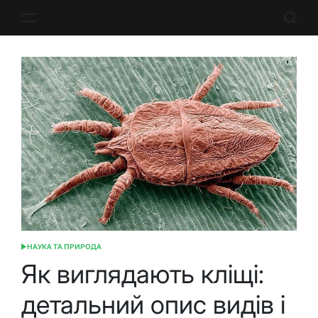
Перейти
до
вмісту
НАУКА ТА ПРИРОДА
ОПУБЛІКУВАТИ
У
Як виглядають кліщі:
детальний опис видів і