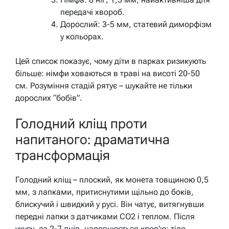
передачі хвороб.
Дорослий: 3-5 мм, статевий диморфізм
у кольорах.
Цей список показує, чому діти в парках ризикують
більше: німфи ховаються в траві на висоті 20-50
см. Розуміння стадій рятує – шукайте не тільки
дорослих “бобів”.
Голодний кліщ проти
напитаного: драматична
трансформація
Голодний кліщ – плоский, як монета товщиною 0,5
мм, з лапками, притиснутими щільно до боків,
блискучий і швидкий у русі. Він чатує, витягнувши
передні лапки з датчиками CO2 і теплом. Після
укусу, за 2-7 днів, наповнюється кров’ю: тіло