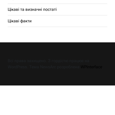
Цікаві та визначні постаті
Цікаві факти
Всі права захищено. З гордістю працює на
WordPress. Тема NewsArc розроблена
WPInterface
.