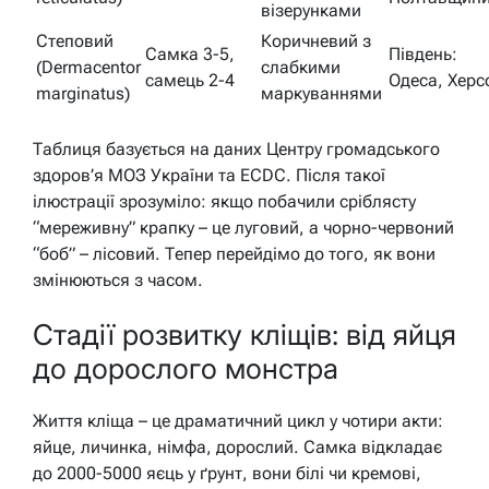
візерунками
Степовий
Коричневий з
Самка 3-5,
Південь:
(Dermacentor
слабкими
самець 2-4
Одеса, Херс
marginatus)
маркуваннями
Таблиця базується на даних Центру громадського
здоров’я МОЗ України та ECDC. Після такої
ілюстрації зрозуміло: якщо побачили сріблясту
“мереживну” крапку – це луговий, а чорно-червоний
“боб” – лісовий. Тепер перейдімо до того, як вони
змінюються з часом.
Стадії розвитку кліщів: від яйця
до дорослого монстра
Життя кліща – це драматичний цикл у чотири акти:
яйце, личинка, німфа, дорослий. Самка відкладає
до 2000-5000 яєць у ґрунт, вони білі чи кремові,