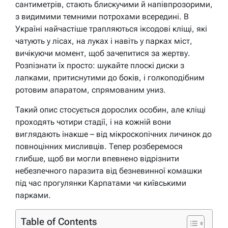
сантиметрів, стають блискучими й напівпрозорими,
з видимими темними потрохами всередині. В
Україні найчастіше трапляються іксодові кліщі, які
чатують у лісах, на луках і навіть у парках міст,
вичікуючи момент, щоб зачепитися за жертву.
Розпізнати їх просто: шукайте плоскі диски з
лапками, притиснутими до боків, і голкоподібним
ротовим апаратом, спрямованим униз.
Такий опис стосується дорослих особин, але кліщі
проходять чотири стадії, і на кожній вони
виглядають інакше – від мікроскопічних личинок до
повноцінних мисливців. Тепер розберемося
глибше, щоб ви могли впевнено відрізнити
небезпечного паразита від безневинної комашки
під час прогулянки Карпатами чи київськими
парками.
Table of Contents