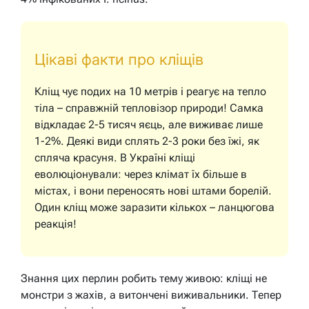
Цікаві факти про кліщів
Кліщ чує подих на 10 метрів і реагує на тепло
тіла – справжній тепловізор природи! Самка
відкладає 2-5 тисяч яєць, але виживає лише
1-2%. Деякі види сплять 2-3 роки без їжі, як
спляча красуня. В Україні кліщі
еволюціонували: через клімат їх більше в
містах, і вони переносять нові штами борелій.
Один кліщ може заразити кількох – ланцюгова
реакція!
Знання цих перлин робить тему живою: кліщі не
монстри з жахів, а витончені виживальники. Тепер