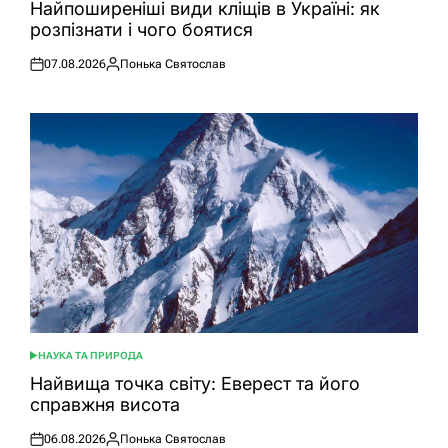
У
Найпоширеніші види кліщів в Україні: як
розпізнати і чого боятися
07.08.2026
Понька Святослав
Оприлюднено
Опубліковано
НАУКА ТА ПРИРОДА
ОПУБЛІКУВАТИ
У
Найвища точка світу: Еверест та його
справжня висота
06.08.2026
Понька Святослав
Оприлюднено
Опубліковано