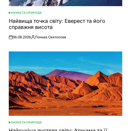
НАУКА ТА ПРИРОДА
ОПУБЛІКУВАТИ
У
Найвища точка світу: Еверест та його
справжня висота
06.08.2026
Понька Святослав
Оприлюднено
Опубліковано
НАУКА ТА ПРИРОДА
ОПУБЛІКУВАТИ
У
Найсухіша пустеля світу: Атакама та її