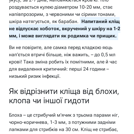
роздувається кулею діаметром 10-20 мм, стає
напівпрозорим, з червоними чи сірими тонами,
шкіра натягується, як барабан.
Напитаний кліщ
не відпускає хоботок, вкручений у шкіру на 1-2
мм, і може виглядати як родимка чи прищик.
Ви не повірите, але самка перед кладкою яєць
нап’ється втричі більше, ніж важить, – до 0,5 мл
крові! Така зміна робить їх помітними, але й час
для видалення критичний: перші 24 години –
низький ризик інфекції.
Як відрізнити кліща від блохи,
клопа чи іншої гидоти
Блоха – це стрибучий м’ячик з трьома парами ніг,
чорно-коричнева, 1-3 мм, з потужними задніми
лапками для стрибків на 30 см. Кліщ не стрибає,