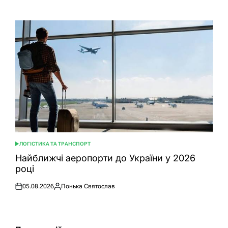
ЛОГІСТИКА ТА ТРАНСПОРТ
ОПУБЛІКУВАТИ
У
Найближчі аеропорти до України у 2026
році
05.08.2026
Понька Святослав
Оприлюднено
Опубліковано