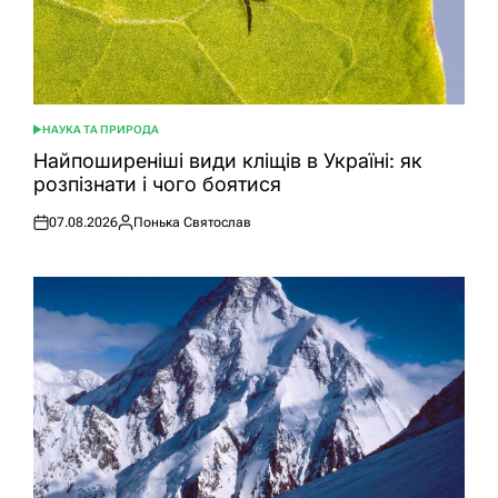
НАУКА ТА ПРИРОДА
ОПУБЛІКУВАТИ
У
Найпоширеніші види кліщів в Україні: як
розпізнати і чого боятися
07.08.2026
Понька Святослав
Оприлюднено
Опубліковано