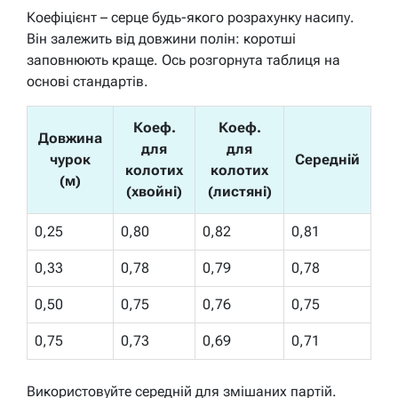
Коефіцієнт – серце будь-якого розрахунку насипу.
Він залежить від довжини полін: коротші
заповнюють краще. Ось розгорнута таблиця на
основі стандартів.
Коеф.
Коеф.
Довжина
для
для
чурок
Середній
колотих
колотих
(м)
(хвойні)
(листяні)
0,25
0,80
0,82
0,81
0,33
0,78
0,79
0,78
0,50
0,75
0,76
0,75
0,75
0,73
0,69
0,71
Використовуйте середній для змішаних партій.