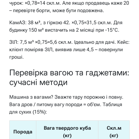
чурок: ×0,78=14 скл.м. Але якщо продавець каже 20
– перевірте борти, може бути подовжена.
КамАЗ: 38 м³, з гіркою 42. ×0,75=31,5 скл.м. Для
будинку 150 м² вистачить на 2 місяці при -15°C.
ЗІЛ: 7,5 м³ ×0,75=5,6 скл.м. Ідеально для дачі. Кейс:
клієнт поміряв ЗІЛ, виявив лише 4,5 – повернули
гроші.
Перевірка вагою та гаджетами:
сучасні методи
Машина з вагами? Зважте тару порожню і повну.
Вага дров / питому вагу породи = об’єм. Таблиця
для сухих (15%):
Вага твердого куба
Скл.м
Порода
(кг)
(кг)