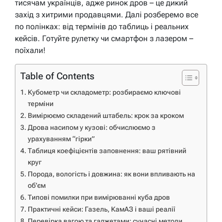
тисячам українців, адже ринок дров – це дикий
захід з хитрими продавцями. Далі розберемо все
по полінках: від термінів до таблиць і реальних
кейсів. Готуйте рулетку чи смартфон з лазером –
поїхали!
Table of Contents
Кубометр чи складометр: розбираємо ключові
терміни
Вимірюємо складений штабель: крок за кроком
Дрова насипом у кузові: обчислюємо з
урахуванням “гірки”
Таблиця коефіцієнтів заповнення: ваш рятівний
круг
Порода, вологість і довжина: як вони впливають на
об’єм
Типові помилки при вимірюванні куба дров
Практичні кейси: Газель, КамАЗ і ваші реалії
Перевірка вагою та гаджетами: сучасні методи