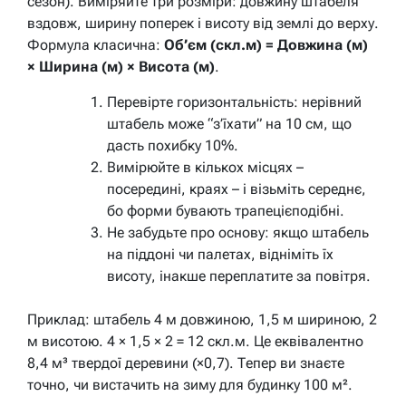
сезон). Виміряйте три розміри: довжину штабеля
вздовж, ширину поперек і висоту від землі до верху.
Формула класична:
Об’єм (скл.м) = Довжина (м)
× Ширина (м) × Висота (м)
.
Перевірте горизонтальність: нерівний
штабель може “з’їхати” на 10 см, що
дасть похибку 10%.
Вимірюйте в кількох місцях –
посередині, краях – і візьміть середнє,
бо форми бувають трапецієподібні.
Не забудьте про основу: якщо штабель
на піддоні чи палетах, відніміть їх
висоту, інакше переплатите за повітря.
Приклад: штабель 4 м довжиною, 1,5 м шириною, 2
м висотою. 4 × 1,5 × 2 = 12 скл.м. Це еквівалентно
8,4 м³ твердої деревини (×0,7). Тепер ви знаєте
точно, чи вистачить на зиму для будинку 100 м².