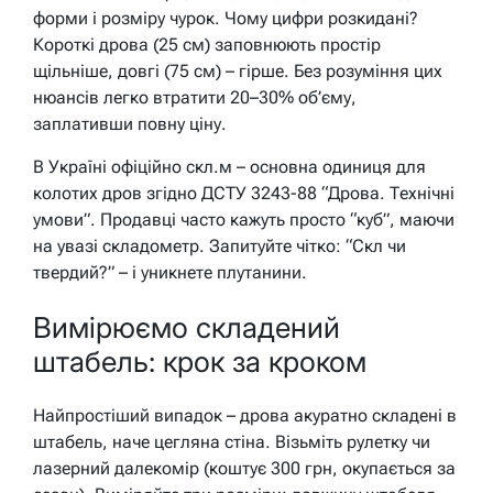
форми і розміру чурок. Чому цифри розкидані?
Короткі дрова (25 см) заповнюють простір
щільніше, довгі (75 см) – гірше. Без розуміння цих
нюансів легко втратити 20–30% об’єму,
заплативши повну ціну.
В Україні офіційно скл.м – основна одиниця для
колотих дров згідно ДСТУ 3243-88 “Дрова. Технічні
умови”. Продавці часто кажуть просто “куб”, маючи
на увазі складометр. Запитуйте чітко: “Скл чи
твердий?” – і уникнете плутанини.
Вимірюємо складений
штабель: крок за кроком
Найпростіший випадок – дрова акуратно складені в
штабель, наче цегляна стіна. Візьміть рулетку чи
лазерний далекомір (коштує 300 грн, окупається за