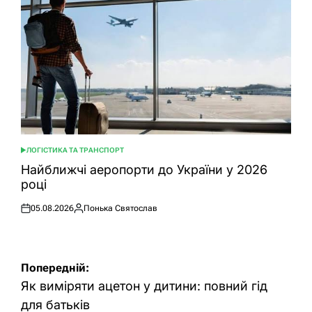
ЛОГІСТИКА ТА ТРАНСПОРТ
ОПУБЛІКУВАТИ
У
Найближчі аеропорти до України у 2026
році
05.08.2026
Понька Святослав
Оприлюднено
Опубліковано
Навігація
Попередній:
записів
Як виміряти ацетон у дитини: повний гід
для батьків