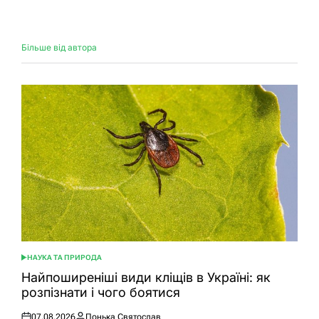
Більше від автора
НАУКА ТА ПРИРОДА
ОПУБЛІКУВАТИ
У
Найпоширеніші види кліщів в Україні: як
розпізнати і чого боятися
07.08.2026
Понька Святослав