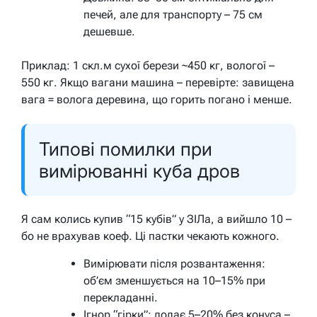
печей, але для транспорту – 75 см
дешевше.
Приклад: 1 скл.м сухої берези ~450 кг, вологої –
550 кг. Якщо вагани машина – перевірте: завищена
вага = волога деревина, що горить погано і менше.
Типові помилки при
вимірюванні куба дров
Я сам колись купив “15 кубів” у ЗІЛа, а вийшло 10 –
бо не врахував коеф. Ці пастки чекають кожного.
Вимірювати після розвантаження:
об’єм зменшується на 10–15% при
перекладанні.
Ігнор “гірки”: додає 5–20% без конуса –