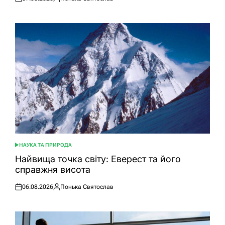
Оприлюднено
Опубліковано
НАУКА ТА ПРИРОДА
ОПУБЛІКУВАТИ
У
Найвища точка світу: Еверест та його
справжня висота
06.08.2026
Понька Святослав
Оприлюднено
Опубліковано