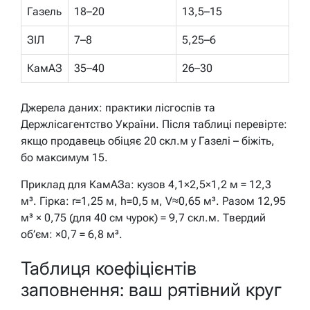
Газель
18–20
13,5–15
ЗІЛ
7–8
5,25–6
КамАЗ
35–40
26–30
Джерела даних: практики лісгоспів та
Держлісагентство України. Після таблиці перевірте:
якщо продавець обіцяє 20 скл.м у Газелі – біжіть,
бо максимум 15.
Приклад для КамАЗа: кузов 4,1×2,5×1,2 м = 12,3
м³. Гірка: r=1,25 м, h=0,5 м, V≈0,65 м³. Разом 12,95
м³ × 0,75 (для 40 см чурок) = 9,7 скл.м. Твердий
об’єм: ×0,7 = 6,8 м³.
Таблиця коефіцієнтів
заповнення: ваш рятівний круг