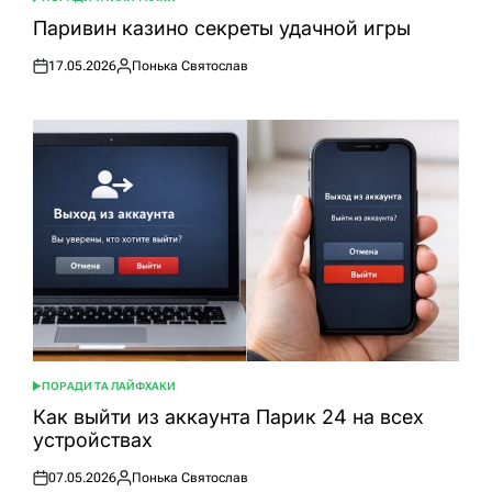
ОПУБЛІКУВАТИ
У
Паривин казино секреты удачной игры
17.05.2026
Понька Святослав
Оприлюднено
Опубліковано
ПОРАДИ ТА ЛАЙФХАКИ
ОПУБЛІКУВАТИ
У
Как выйти из аккаунта Парик 24 на всех
устройствах
07.05.2026
Понька Святослав
Оприлюднено
Опубліковано