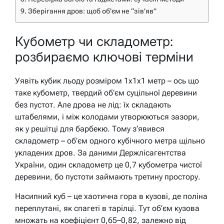
Зберігання дров: щоб об’єм не “зів’яв”
Кубометр чи складометр:
розбираємо ключові терміни
Уявіть кубик льоду розміром 1x1x1 метр – ось що
таке кубометр, твердий об’єм суцільної деревини
без пустот. Але дрова не лід: їх складають
штабелями, і між колодами утворюються зазори,
як у решітці для барбекю. Тому з’явився
складометр – об’єм одного кубічного метра щільно
укладених дров. За даними Держлісагентства
України, один складометр це 0,7 кубометра чистої
деревини, бо пустоти займають третину простору.
Насипний куб – це хаотична гора в кузові, де поліна
переплутані, як спагеті в тарілці. Тут об’єм кузова
множать на коефіцієнт 0,65–0,82, залежно від