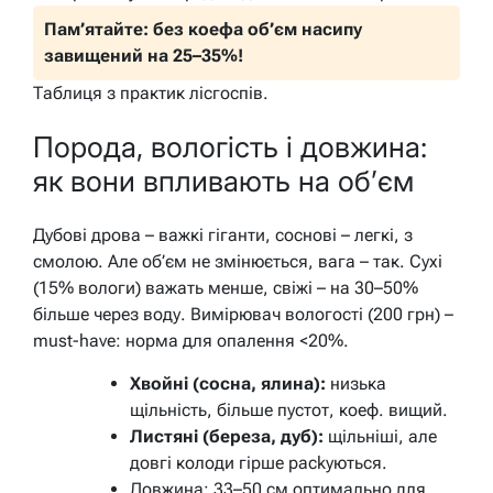
Пам’ятайте: без коефа об’єм насипу
завищений на 25–35%!
Таблиця з практик лісгоспів.
Порода, вологість і довжина:
як вони впливають на об’єм
Дубові дрова – важкі гіганти, соснові – легкі, з
смолою. Але об’єм не змінюється, вага – так. Сухі
(15% вологи) важать менше, свіжі – на 30–50%
більше через воду. Вимірювач вологості (200 грн) –
must-have: норма для опалення <20%.
Хвойні (сосна, ялина):
низька
щільність, більше пустот, коеф. вищий.
Листяні (береза, дуб):
щільніші, але
довгі колоди гірше packуються.
Довжина: 33–50 см оптимально для