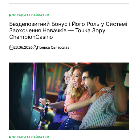
ПОРАДИ ТА ЛАЙФХАКИ
ОПУБЛІКУВАТИ
У
Бездепозитний Бонус і Його Роль у Системі
Заохочення Новачків — Точка Зору
ChampionCasino
23.06.2026
Понька Святослав
Оприлюднено
Опубліковано
ПОРАДИ ТА ЛАЙФХАКИ