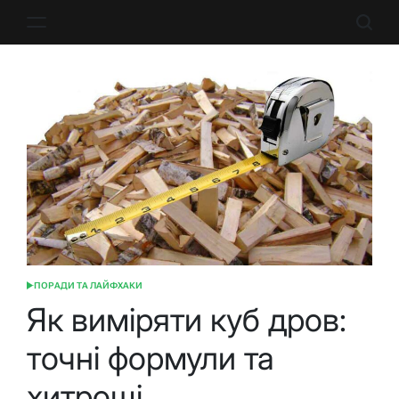
Перейти
до
вмісту
ПОРАДИ ТА ЛАЙФХАКИ
ОПУБЛІКУВАТИ
У
Як виміряти куб дров:
точні формули та
хитрощі