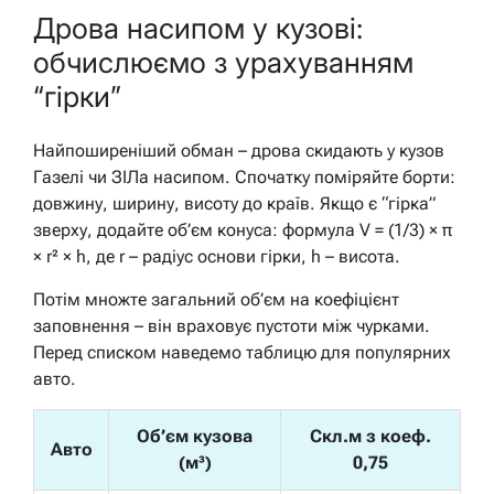
Дрова насипом у кузові:
обчислюємо з урахуванням
“гірки”
Найпоширеніший обман – дрова скидають у кузов
Газелі чи ЗІЛа насипом. Спочатку поміряйте борти:
довжину, ширину, висоту до країв. Якщо є “гірка”
зверху, додайте об’єм конуса: формула V = (1/3) × π
× r² × h, де r – радіус основи гірки, h – висота.
Потім множте загальний об’єм на коефіцієнт
заповнення – він враховує пустоти між чурками.
Перед списком наведемо таблицю для популярних
авто.
Об’єм кузова
Скл.м з коеф.
Авто
(м³)
0,75