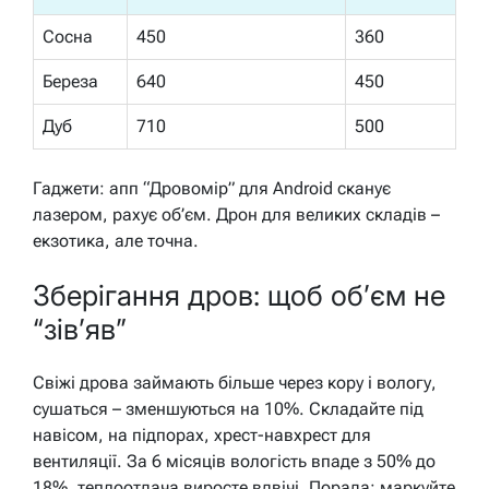
Сосна
450
360
Береза
640
450
Дуб
710
500
Гаджети: апп “Дровомір” для Android сканує
лазером, рахує об’єм. Дрон для великих складів –
екзотика, але точна.
Зберігання дров: щоб об’єм не
“зів’яв”
Свіжі дрова займають більше через кору і вологу,
сушаться – зменшуються на 10%. Складайте під
навісом, на підпорах, хрест-навхрест для
вентиляції. За 6 місяців вологість впаде з 50% до
18%, теплоотдача виросте вдвічі. Порада: маркуйте