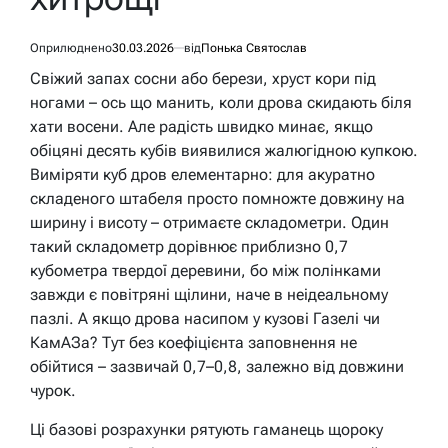
Оприлюднено
30.03.2026
від
Понька Святослав
Свіжий запах сосни або берези, хруст кори під
ногами – ось що манить, коли дрова скидають біля
хати восени. Але радість швидко минає, якщо
обіцяні десять кубів виявилися жалюгідною купкою.
Виміряти куб дров елементарно: для акуратно
складеного штабеля просто помножте довжину на
ширину і висоту – отримаєте складометри. Один
такий складометр дорівнює приблизно 0,7
кубометра твердої деревини, бо між полінками
завжди є повітряні щілини, наче в неідеальному
пазлі. А якщо дрова насипом у кузові Газелі чи
КамАЗа? Тут без коефіцієнта заповнення не
обійтися – зазвичай 0,7–0,8, залежно від довжини
чурок.
Ці базові розрахунки рятують гаманець щороку