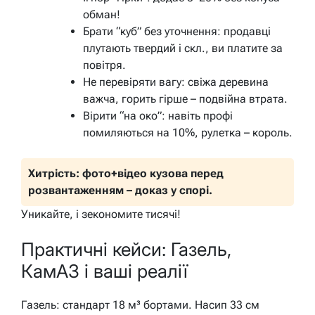
обман!
Брати “куб” без уточнення: продавці
плутають твердий і скл., ви платите за
повітря.
Не перевіряти вагу: свіжа деревина
важча, горить гірше – подвійна втрата.
Вірити “на око”: навіть профі
помиляються на 10%, рулетка – король.
Хитрість: фото+відео кузова перед
розвантаженням – доказ у спорі.
Уникайте, і зекономите тисячі!
Практичні кейси: Газель,
КамАЗ і ваші реалії
Газель: стандарт 18 м³ бортами. Насип 33 см