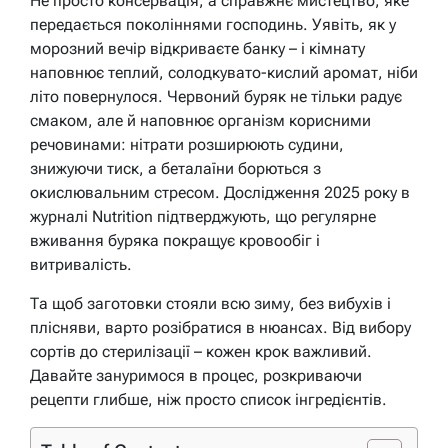
Не просто консервація, а справжнє мистецтво, яке
передається поколіннями господинь. Уявіть, як у
морозний вечір відкриваєте банку – і кімнату
наповнює теплий, солодкувато-кислий аромат, ніби
літо повернулося. Червоний буряк не тільки радує
смаком, але й наповнює організм корисними
речовинами: нітрати розширюють судини,
знижуючи тиск, а беталаїни борються з
окислювальним стресом. Дослідження 2025 року в
журналі Nutrition підтверджують, що регулярне
вживання буряка покращує кровообіг і
витривалість.
Та щоб заготовки стояли всю зиму, без вибухів і
плісняви, варто розібратися в нюансах. Від вибору
сортів до стерилізації – кожен крок важливий.
Давайте зануримося в процес, розкриваючи
рецепти глибше, ніж просто список інгредієнтів.