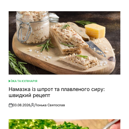
ЇЖА ТА КУЛІНАРІЯ
ОПУБЛІКУВАТИ
У
Намазка із шпрот та плавленого сиру:
швидкий рецепт
03.08.2026
Понька Святослав
Оприлюднено
Опубліковано