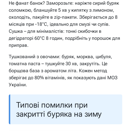
Не фанат банок? Заморозьте: наріжте сирий буряк
соломкою, бланшуйте 5 хв у кипятку з лимоном,
охолодіть, пакуйте в zip-пакети. Зберігається до 8
місяців при -18°C, ідеально для смузі чи супів.
Сушка – для мінімалістів: тонкі скибочки в
дегідраторі 60°C 8 годин, подрібніть у порошок для
приправ.
Тушкований з овочами: буряк, морква, цибуля,
томатна паста – тушкуйте 30 хв, закрутіть. Це
борщова база з ароматом літа. Кожен метод
зберігає до 80% вітамінів, як показують дані МОЗ
України.
Типові помилки при
закритті буряка на зиму