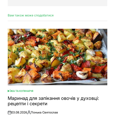
Вам також може сподобатися
ЇЖА ТА КУЛІНАРІЯ
ОПУБЛІКУВАТИ
У
Маринад для запікання овочів у духовці:
рецепти і секрети
03.08.2026
Понька Святослав
Оприлюднено
Опубліковано