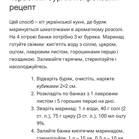
рецепт
Цей спосіб – хіт української кухні, де буряк
маринується шматочками в ароматному розсолі.
На 4 літрові банки потрібно 3 кг буряка. Маринад
готуйте свіжим: кип’ятіть воду з сіллю, цукром,
оцтом, лавровим листом, горошинами перцю і
гвоздикою. Заливайте гарячим, стерилізуйте і
насолоджуйтесь.
Відваріть буряк, очистіть, наріжте
кубиками 2×2 см.
Розкладіть по банках з 1 лавровим
листом і 5 горошин перцю на дно.
Зваріть маринад: 1 л води, 40 г солі (2
ст. л.), 75 г цукру (3 ст. л.), 100 мл оцту
9%.
Залийте банки киплячим маринадом,
стерилізуйте: 1 л – 15 хв, 0,5 л – 10 хв