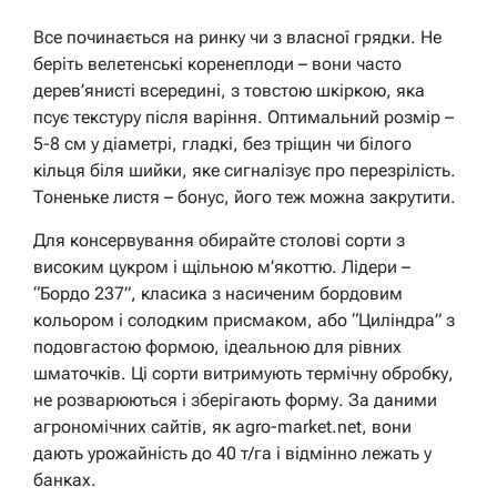
Все починається на ринку чи з власної грядки. Не
беріть велетенські коренеплоди – вони часто
дерев’янисті всередині, з товстою шкіркою, яка
псує текстуру після варіння. Оптимальний розмір –
5-8 см у діаметрі, гладкі, без тріщин чи білого
кільця біля шийки, яке сигналізує про перезрілість.
Тоненьке листя – бонус, його теж можна закрутити.
Для консервування обирайте столові сорти з
високим цукром і щільною м’якоттю. Лідери –
“Бордо 237”, класика з насиченим бордовим
кольором і солодким присмаком, або “Циліндра” з
подовгастою формою, ідеальною для рівних
шматочків. Ці сорти витримують термічну обробку,
не розварюються і зберігають форму. За даними
агрономічних сайтів, як agro-market.net, вони
дають урожайність до 40 т/га і відмінно лежать у
банках.