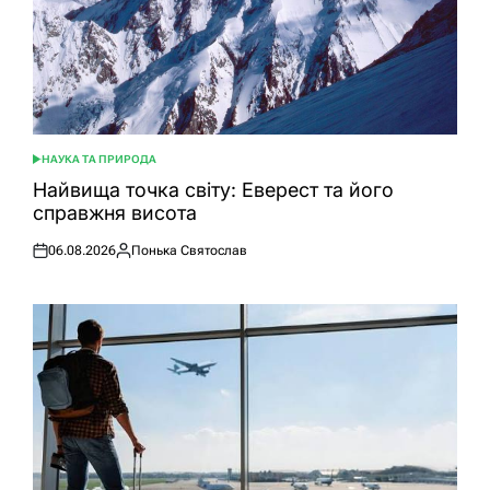
НАУКА ТА ПРИРОДА
ОПУБЛІКУВАТИ
У
Найвища точка світу: Еверест та його
справжня висота
06.08.2026
Понька Святослав
Оприлюднено
Опубліковано