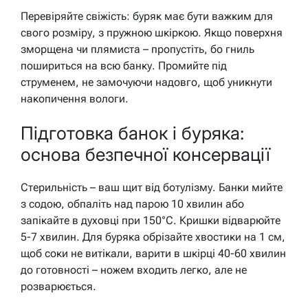
Перевіряйте свіжість: буряк має бути важким для
свого розміру, з пружною шкіркою. Якщо поверхня
зморщена чи плямиста – пропустіть, бо гниль
пошириться на всю банку. Промийте під
струменем, не замочуючи надовго, щоб уникнути
накопичення вологи.
Підготовка банок і буряка:
основа безпечної консервації
Стерильність – ваш щит від ботулізму. Банки мийте
з содою, обпаліть над парою 10 хвилин або
запікайте в духовці при 150°C. Кришки відварюйте
5-7 хвилин. Для буряка обрізайте хвостики на 1 см,
щоб соки не витікали, варити в шкірці 40-60 хвилин
до готовності – ножем входить легко, але не
розварюється.