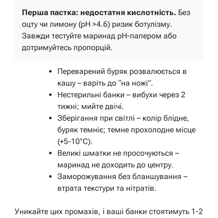
Перша пастка: недостатня кислотність.
Без
оцту чи лимону (pH >4.6) ризик ботулізму.
Завжди тестуйте маринад pH-папером або
дотримуйтесь пропорцій.
Переварений буряк розвалюється в
кашу – варіть до “на ножі”.
Нестерильні банки – вибухи через 2
тижні; мийте двічі.
Зберігання при світлі – колір блідне,
буряк темніє; темне прохолодне місце
(+5-10°C).
Великі шматки не просочуються –
маринад не доходить до центру.
Заморожування без бланшування –
втрата текстури та нітратів.
Уникайте цих промахів, і ваші банки стоятимуть 1-2