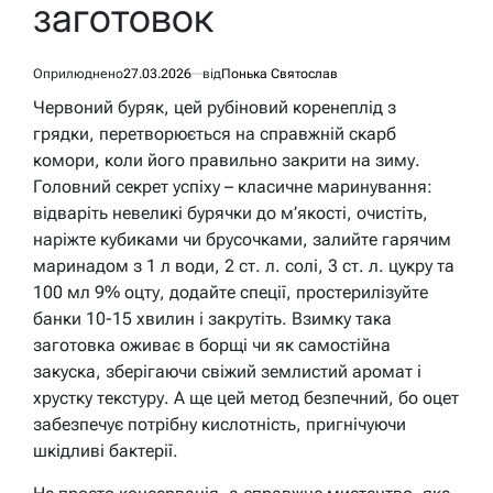
заготовок
Оприлюднено
27.03.2026
від
Понька Святослав
Червоний буряк, цей рубіновий коренеплід з
грядки, перетворюється на справжній скарб
комори, коли його правильно закрити на зиму.
Головний секрет успіху – класичне маринування:
відваріть невеликі бурячки до м’якості, очистіть,
наріжте кубиками чи брусочками, залийте гарячим
маринадом з 1 л води, 2 ст. л. солі, 3 ст. л. цукру та
100 мл 9% оцту, додайте спеції, простерилізуйте
банки 10-15 хвилин і закрутіть. Взимку така
заготовка оживає в борщі чи як самостійна
закуска, зберігаючи свіжий землистий аромат і
хрустку текстуру. А ще цей метод безпечний, бо оцет
забезпечує потрібну кислотність, пригнічуючи
шкідливі бактерії.