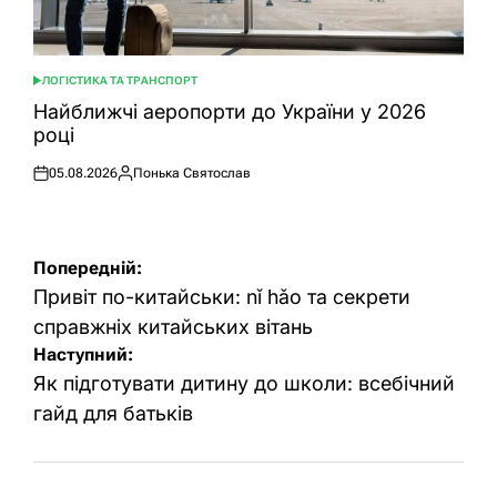
ЛОГІСТИКА ТА ТРАНСПОРТ
ОПУБЛІКУВАТИ
У
Найближчі аеропорти до України у 2026
році
05.08.2026
Понька Святослав
Оприлюднено
Опубліковано
Навігація
Попередній:
записів
Привіт по-китайськи: nǐ hǎo та секрети
справжніх китайських вітань
Наступний:
Як підготувати дитину до школи: всебічний
гайд для батьків