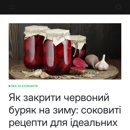
Перейти
до
вмісту
ЇЖА ТА КУЛІНАРІЯ
ОПУБЛІКУВАТИ
У
Як закрити червоний
буряк на зиму: соковиті
рецепти для ідеальних