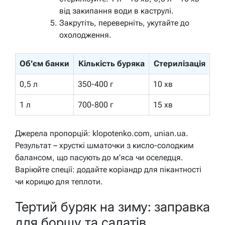
від закипання води в каструлі.
Закрутіть, переверніть, укутайте до
охолодження.
Об’єм банки
Кількість буряка
Стерилізація
0,5 л
350-400 г
10 хв
1 л
700-800 г
15 хв
Джерела пропорцій: klopotenko.com, unian.ua.
Результат – хрусткі шматочки з кисло-солодким
балансом, що пасують до м’яса чи оселедця.
Варіюйте спеції: додайте коріандр для пікантності
чи корицю для теплоти.
Тертий буряк на зиму: заправка
для борщу та салатів