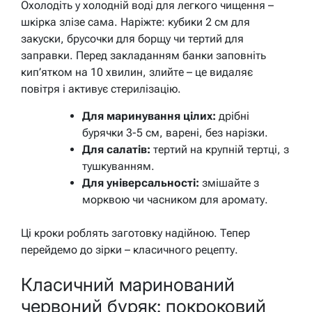
Охолодіть у холодній воді для легкого чищення –
шкірка злізе сама. Наріжте: кубики 2 см для
закуски, брусочки для борщу чи тертий для
заправки. Перед закладанням банки заповніть
кип’ятком на 10 хвилин, злийте – це видаляє
повітря і активує стерилізацію.
Для маринування цілих:
дрібні
бурячки 3-5 см, варені, без нарізки.
Для салатів:
тертий на крупній тертці, з
тушкуванням.
Для універсальності:
змішайте з
морквою чи часником для аромату.
Ці кроки роблять заготовку надійною. Тепер
перейдемо до зірки – класичного рецепту.
Класичний маринований
червоний буряк: покроковий