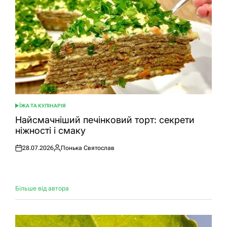
ЇЖА ТА КУЛІНАРІЯ
ОПУБЛІКУВАТИ
У
Найсмачніший печінковий торт: секрети
ніжності і смаку
28.07.2026
Понька Святослав
Оприлюднено
Опубліковано
Більше від автора