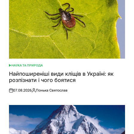
НАУКА ТА ПРИРОДА
ОПУБЛІКУВАТИ
У
Найпоширеніші види кліщів в Україні: як
розпізнати і чого боятися
07.08.2026
Понька Святослав
Оприлюднено
Опубліковано