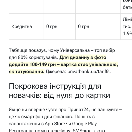
кон
бать
Лімі
Кредитна
0 грн
0 грн
тис.
1.9
Таблиця показує, чому Універсальна – топ вибір
для 80% користувачів.
Для дизайну з фото
додайте 100-149 грн – картка стає унікальною,
як татуювання.
Джерела: privatbank.ua/tariffs.
Покрокова інструкція для
новачків: від нуля до картки
Якщо ви вперше чуєте про Приват24, не панікуйте –
це як смартфон для фінансів. Почніть з
завантаження з App Store чи Google Play.
Реєстрація: номер телефону, SMS-код, фото