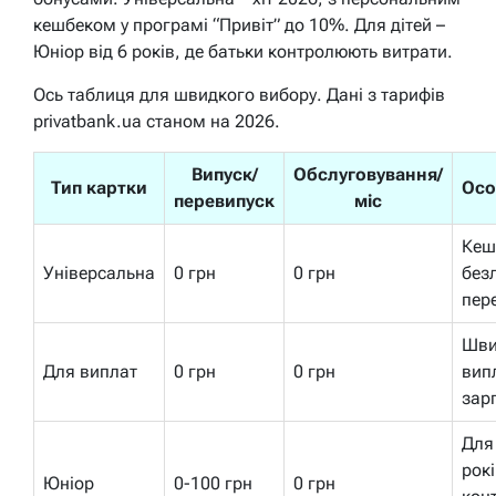
кешбеком у програмі “Привіт” до 10%. Для дітей –
Юніор від 6 років, де батьки контролюють витрати.
Ось таблиця для швидкого вибору. Дані з тарифів
privatbank.ua станом на 2026.
Випуск/
Обслуговування/
Тип картки
Осо
перевипуск
міс
Кеш
Універсальна
0 грн
0 грн
безл
пер
Шви
Для виплат
0 грн
0 грн
вип
зар
Для
рокі
Юніор
0-100 грн
0 грн