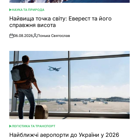
НАУКА ТА ПРИРОДА
ОПУБЛІКУВАТИ
У
Найвища точка світу: Еверест та його
справжня висота
06.08.2026
Понька Святослав
Оприлюднено
Опубліковано
ЛОГІСТИКА ТА ТРАНСПОРТ
ОПУБЛІКУВАТИ
У
Найближчі аеропорти до України у 2026