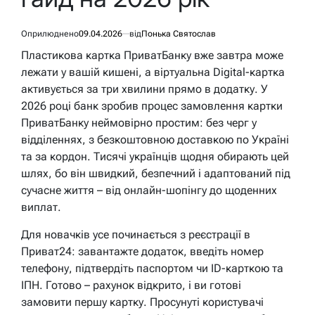
Оприлюднено
09.04.2026
від
Понька Святослав
Пластикова картка ПриватБанку вже завтра може
лежати у вашій кишені, а віртуальна Digital-картка
активується за три хвилини прямо в додатку. У
2026 році банк зробив процес замовлення картки
ПриватБанку неймовірно простим: без черг у
відділеннях, з безкоштовною доставкою по Україні
та за кордон. Тисячі українців щодня обирають цей
шлях, бо він швидкий, безпечний і адаптований під
сучасне життя – від онлайн-шопінгу до щоденних
виплат.
Для новачків усе починається з реєстрації в
Приват24: завантажте додаток, введіть номер
телефону, підтвердіть паспортом чи ID-карткою та
ІПН. Готово – рахунок відкрито, і ви готові
замовити першу картку. Просунуті користувачі