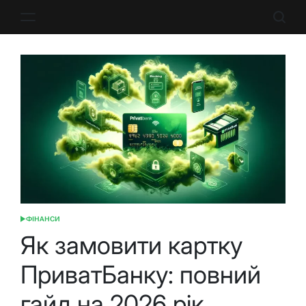
Перейти
до
вмісту
ФІНАНСИ
ОПУБЛІКУВАТИ
У
Як замовити картку
ПриватБанку: повний
гайд на 2026 рік