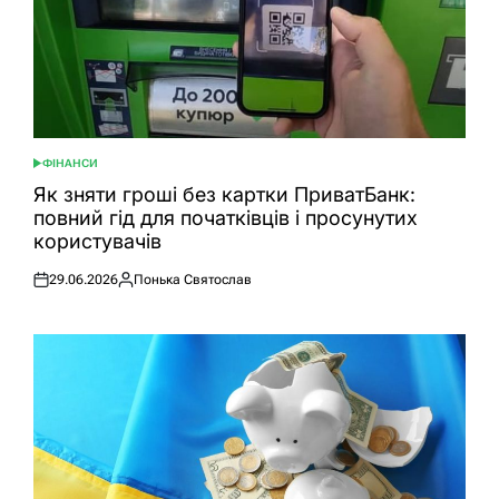
ФІНАНСИ
ОПУБЛІКУВАТИ
У
Як зняти гроші без картки ПриватБанк:
повний гід для початківців і просунутих
користувачів
29.06.2026
Понька Святослав
Оприлюднено
Опубліковано