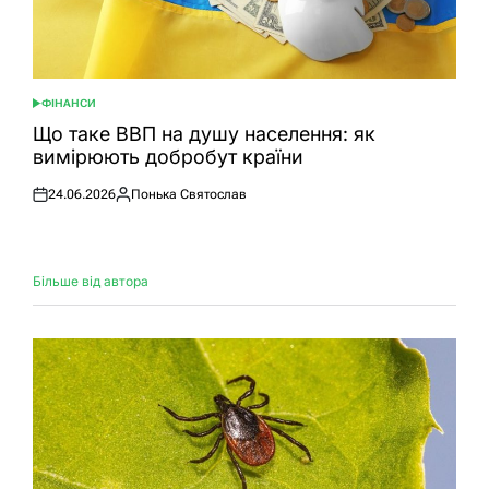
ФІНАНСИ
ОПУБЛІКУВАТИ
У
Що таке ВВП на душу населення: як
вимірюють добробут країни
24.06.2026
Понька Святослав
Оприлюднено
Опубліковано
Більше від автора