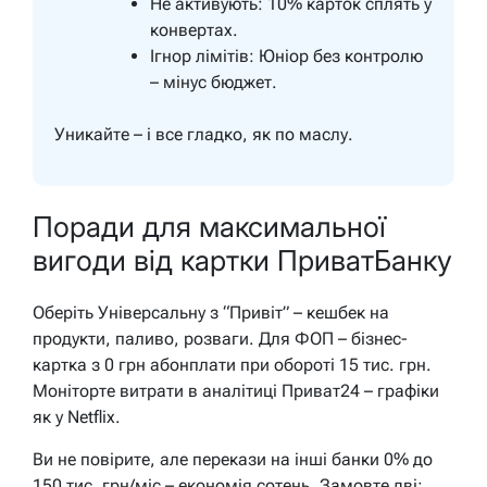
Не активують: 10% карток сплять у
конвертах.
Ігнор лімітів: Юніор без контролю
– мінус бюджет.
Уникайте – і все гладко, як по маслу.
Поради для максимальної
вигоди від картки ПриватБанку
Оберіть Універсальну з “Привіт” – кешбек на
продукти, паливо, розваги. Для ФОП – бізнес-
картка з 0 грн абонплати при обороті 15 тис. грн.
Моніторте витрати в аналітиці Приват24 – графіки
як у Netflix.
Ви не повірите, але перекази на інші банки 0% до
150 тис. грн/міс – економія сотень. Замовте дві: