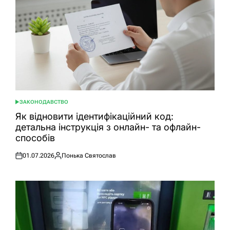
ЗАКОНОДАВСТВО
ОПУБЛІКУВАТИ
У
Як відновити ідентифікаційний код:
детальна інструкція з онлайн- та офлайн-
способів
01.07.2026
Понька Святослав
Оприлюднено
Опубліковано