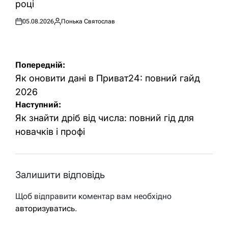
році
05.08.2026
Понька Святослав
Оприлюднено
Опубліковано
Навігація
Попередній:
записів
Як оновити дані в Приват24: повний гайд
2026
Наступний:
Як знайти дріб від числа: повний гід для
новачків і профі
Залишити відповідь
Щоб відправити коментар вам необхідно
авторизуватись
.