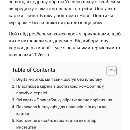
знають, як одразу обрати Універсальну з кешбеком
чи кредитку з лімітом під ваші потреби. Доставка
картки ПриватБанку у поштомат Нової Пошти чи
кур’єром – без копійки витрат до кінця року.
Цей гайд розберемо кожен крок з прикладами, щоб
ви не витрачали час даремно. Від вибору типу
картки до активації – усе з реальними термінами та
нюансами 2026-го.
Table of Contents
Digital-картка: миттєвий доступ без пластику
Пластикова картка з доставкою: комфорт як у
преміум-сервісі
Які картки ПриватБанку обрати: повне порівняння
Покрокова інструкція для новачків: від нуля до
картки
Кастомний дизайн: ваша картка як витвір
мистецтва