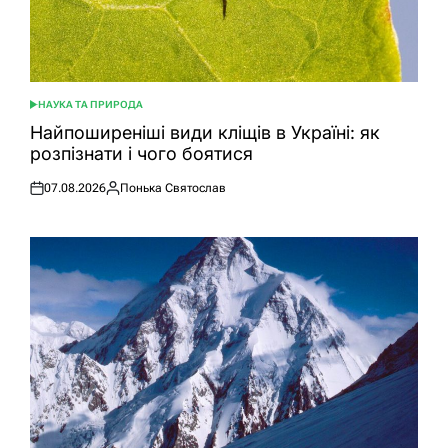
НАУКА ТА ПРИРОДА
ОПУБЛІКУВАТИ
У
Найпоширеніші види кліщів в Україні: як
розпізнати і чого боятися
07.08.2026
Понька Святослав
Оприлюднено
Опубліковано