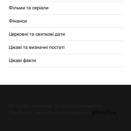
Фільми та серіали
Фінанси
Церковні та святкові дати
Цікаві та визначні постаті
Цікаві факти
Всі права захищено. З гордістю працює на
WordPress. Тема NewsArc розроблена
WPInterface
.