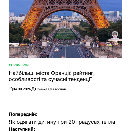
ПОДОРОЖІ
ОПУБЛІКУВАТИ
У
Найбільші міста Франції: рейтинг,
особливості та сучасні тенденції
04.08.2026
Понька Святослав
Оприлюднено
Опубліковано
Навігація
Попередній:
записів
Як одягати дитину при 20 градусах тепла
Наступний: