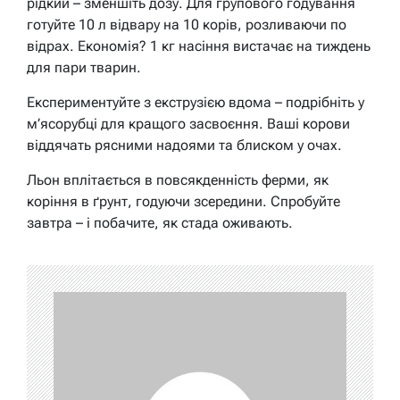
рідкий – зменшіть дозу. Для групового годування
готуйте 10 л відвару на 10 корів, розливаючи по
відрах. Економія? 1 кг насіння вистачає на тиждень
для пари тварин.
Експериментуйте з екструзією вдома – подрібніть у
м’ясорубці для кращого засвоєння. Ваші корови
віддячать рясними надоями та блиском у очах.
Льон вплітається в повсякденність ферми, як
коріння в ґрунт, годуючи зсередини. Спробуйте
завтра – і побачите, як стада оживають.