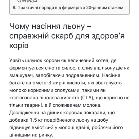
суперфуд
Практичні поради від фермерів з 20-річним стажем
Чому насіння льону –
справжній скарб для здоров’я
корів
Уявіть шлунок корови як величезний котел, де
ферментується сіно та силос, а слиз від льону діє як
змащувач, запобігаючи подразненням. Насіння
багате на омега-3 жирні кислоти, які збагачують
молоко корисними сполуками, такими як
кон’югована лінолева кислота (CLA), що корисно не
тільки тварині, а й споживачам молока.
Дослідження на дійних коровах показали, що
добавка 1,5 кг подрібненого льону на добу
підвищує вміст ω-3 у молоці вдвічі, роблячи його
ціннішим на ринку.