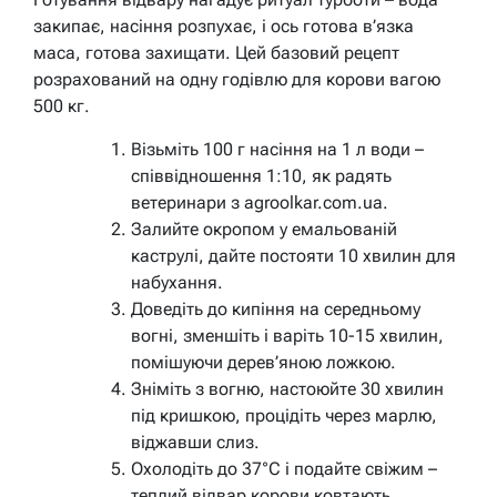
закипає, насіння розпухає, і ось готова в’язка
маса, готова захищати. Цей базовий рецепт
розрахований на одну годівлю для корови вагою
500 кг.
Візьміть 100 г насіння на 1 л води –
співвідношення 1:10, як радять
ветеринари з agroolkar.com.ua.
Залийте окропом у емальованій
каструлі, дайте постояти 10 хвилин для
набухання.
Доведіть до кипіння на середньому
вогні, зменшіть і варіть 10-15 хвилин,
помішуючи дерев’яною ложкою.
Зніміть з вогню, настоюйте 30 хвилин
під кришкою, процідіть через марлю,
віджавши слиз.
Охолодіть до 37°C і подайте свіжим –
теплий відвар корови ковтають