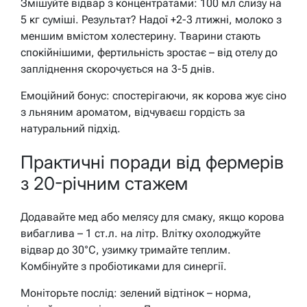
Змішуйте відвар з концентратами: 100 мл слизу на
5 кг суміші. Результат? Надої +2-3 лтижні, молоко з
меншим вмістом холестерину. Тварини стають
спокійнішими, фертильність зростає – від отелу до
запліднення скорочується на 3-5 днів.
Емоційний бонус: спостерігаючи, як корова жує сіно
з льняним ароматом, відчуваєш гордість за
натуральний підхід.
Практичні поради від фермерів
з 20-річним стажем
Додавайте мед або мелясу для смаку, якщо корова
вибаглива – 1 ст.л. на літр. Влітку охолоджуйте
відвар до 30°C, узимку тримайте теплим.
Комбінуйте з пробіотиками для синергії.
Моніторьте послід: зелений відтінок – норма,