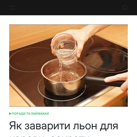
Перейти
до
вмісту
ПОРАДИ ТА ЛАЙФХАКИ
ОПУБЛІКУВАТИ
У
Як заварити льон для