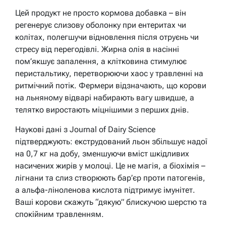
Цей продукт не просто кормова добавка – він
регенерує слизову оболонку при ентеритах чи
колітах, полегшучи відновлення після отруєнь чи
стресу від перегодівлі. Жирна олія в насінні
пом’якшує запалення, а клітковина стимулює
перистальтику, перетворюючи хаос у травленні на
ритмічний потік. Фермери відзначають, що корови
на льняному відварі набирають вагу швидше, а
телятко виростають міцнішими з перших днів.
Наукові дані з Journal of Dairy Science
підтверджують: екструдований льон збільшує надої
на 0,7 кг на добу, зменшуючи вміст шкідливих
насичених жирів у молоці. Це не магія, а біохімія –
лігнани та слиз створюють бар’єр проти патогенів,
а альфа-ліноленова кислота підтримує імунітет.
Ваші корови скажуть “дякую” блискучою шерстю та
спокійним травленням.