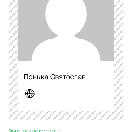
Понька Святослав
Вам також може сподобатися