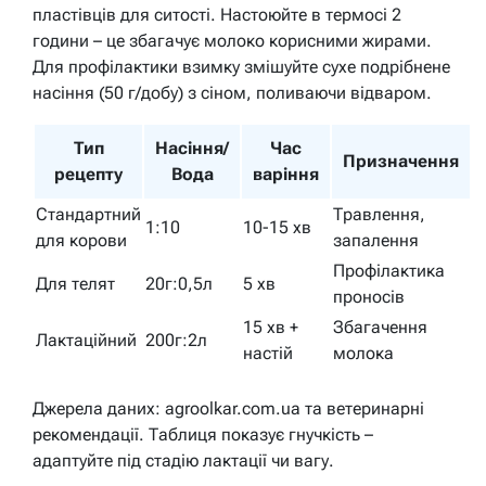
пластівців для ситості. Настоюйте в термосі 2
години – це збагачує молоко корисними жирами.
Для профілактики взимку змішуйте сухе подрібнене
насіння (50 г/добу) з сіном, поливаючи відваром.
Тип
Насіння/
Час
Призначення
рецепту
Вода
варіння
Стандартний
Травлення,
1:10
10-15 хв
для корови
запалення
Профілактика
Для телят
20г:0,5л
5 хв
проносів
15 хв +
Збагачення
Лактаційний
200г:2л
настій
молока
Джерела даних: agroolkar.com.ua та ветеринарні
рекомендації. Таблиця показує гнучкість –
адаптуйте під стадію лактації чи вагу.