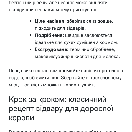
безпечний рівень, але незріле може виділяти
ціаніди при неправильному приготуванні.
Ціле насіння:
зберігає слиз довше,
підходить для відварів.
Подрібнене:
швидше засвоюється,
ідеальне для сухих сумішей з кормом.
Екструдоване:
термічно оброблене,
максимізує жирні кислоти для молока.
Перед використанням промийте насіння проточною
водою, щоб змити пил. Зберігайте в прохолодному
місці – свіжість множить користь удвічі.
Крок за кроком: класичний
рецепт відвару для дорослої
корови
Готування відвару нагадує ритуал турботи – вода