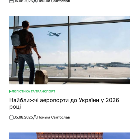
06.08.2026
Понька Святослав
Оприлюднено
Опубліковано
ЛОГІСТИКА ТА ТРАНСПОРТ
ОПУБЛІКУВАТИ
У
Найближчі аеропорти до України у 2026
році
05.08.2026
Понька Святослав
Оприлюднено
Опубліковано