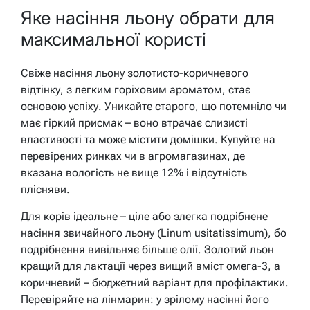
Яке насіння льону обрати для
максимальної користі
Свіже насіння льону золотисто-коричневого
відтінку, з легким горіховим ароматом, стає
основою успіху. Уникайте старого, що потемніло чи
має гіркий присмак – воно втрачає слизисті
властивості та може містити домішки. Купуйте на
перевірених ринках чи в агромагазинах, де
вказана вологість не вище 12% і відсутність
плісняви.
Для корів ідеальне – ціле або злегка подрібнене
насіння звичайного льону (Linum usitatissimum), бо
подрібнення вивільняє більше олії. Золотий льон
кращий для лактації через вищий вміст омега-3, а
коричневий – бюджетний варіант для профілактики.
Перевіряйте на лінмарин: у зрілому насінні його