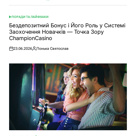
ПОРАДИ ТА ЛАЙФХАКИ
ОПУБЛІКУВАТИ
У
Бездепозитний Бонус і Його Роль у Системі
Заохочення Новачків — Точка Зору
ChampionCasino
23.06.2026
Понька Святослав
Оприлюднено
Опубліковано