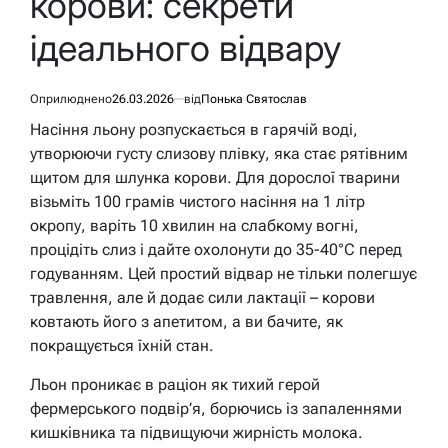
корови: секрети
ідеального відвару
Оприлюднено
26.03.2026
від
Понька Святослав
Насіння льону розпускається в гарячій воді,
утворюючи густу слизову плівку, яка стає рятівним
щитом для шлунка корови. Для дорослої тварини
візьміть 100 грамів чистого насіння на 1 літр
окропу, варіть 10 хвилин на слабкому вогні,
процідіть слиз і дайте охолонути до 35-40°C перед
годуванням. Цей простий відвар не тільки полегшує
травлення, але й додає сили лактації – корови
ковтають його з апетитом, а ви бачите, як
покращується їхній стан.
Льон проникає в раціон як тихий герой
фермерського подвір’я, борючись із запаленнями
кишківника та підвищуючи жирність молока.