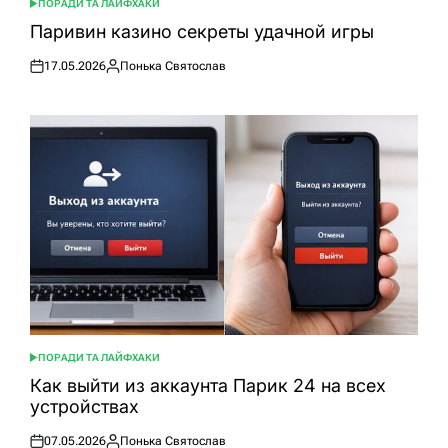
ПОРАДИ ТА ЛАЙФХАКИ
ОПУБЛІКУВАТИ
У
Паривин казино секреты удачной игры
17.05.2026
Понька Святослав
Оприлюднено
Опубліковано
ПОРАДИ ТА ЛАЙФХАКИ
ОПУБЛІКУВАТИ
У
Как выйти из аккаунта Парик 24 на всех
устройствах
07.05.2026
Понька Святослав