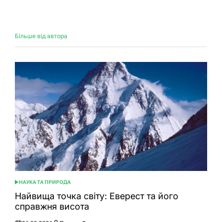
Оприлюднено
Опубліковано
Більше від автора
НАУКА ТА ПРИРОДА
ОПУБЛІКУВАТИ
У
Найвища точка світу: Еверест та його
справжня висота