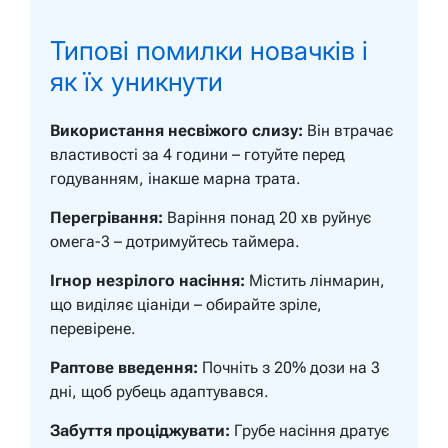
Типові помилки новачків і
як їх уникнути
Використання несвіжого слизу:
Він втрачає
властивості за 4 години – готуйте перед
годуванням, інакше марна трата.
Перегрівання:
Варіння понад 20 хв руйнує
омега-3 – дотримуйтесь таймера.
Ігнор незрілого насіння:
Містить лінмарин,
що виділяє ціаніди – обирайте зріле,
перевірене.
Раптове введення:
Почніть з 20% дози на 3
дні, щоб рубець адаптувався.
Забуття проціджувати:
Грубе насіння дратує