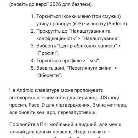
(оновіть до версії 2026 для безпеки).
Торкніться іконки меню (три смужки)
унизу праворуч (iOS) чи зверху (Android).
Прокрутіть до “Налаштування та
конфіденційність” > “Налаштування”.
Виберіть “Центр облікових записів” >
“Профілі”.
Торкніться профілю > “Ім’я”.
Введіть дані, “Переглянути зміни” >
“Зберегти”.
На Android клавіатура може пропонувати
автокорекцію – вимкніть для кирилиці. iOS іноді
просить Face ID для підтвердження. Зміна миттєва,
але оновіть кеш app, перезапустивши.
Порівняйте з ПК: мобільний швидший, але менш
точний для довгих прізвищ. Якщо глючить –