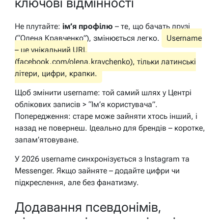
ключові відмінності
Не плутайте:
ім’я профілю
– те, що бачать друзі
(“Олена Кравченко”), змінюється легко.
Username
– це унікальний URL
(facebook.com/olena.kravchenko), тільки латинські
літери, цифри, крапки.
Щоб змінити username: той самий шлях у Центрі
облікових записів > “Ім’я користувача”.
Попередження: старе може зайняти хтось інший, і
назад не повернеш. Ідеально для брендів – коротке,
запам’ятовуване.
У 2026 username синхронізується з Instagram та
Messenger. Якщо зайняте – додайте цифри чи
підкреслення, але без фанатизму.
Додавання псевдонімів,