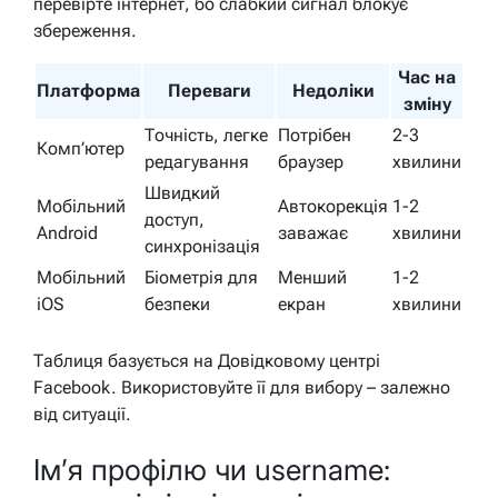
перевірте інтернет, бо слабкий сигнал блокує
збереження.
Час на
Платформа
Переваги
Недоліки
зміну
Точність, легке
Потрібен
2-3
Комп’ютер
редагування
браузер
хвилини
Швидкий
Мобільний
Автокорекція
1-2
доступ,
Android
заважає
хвилини
синхронізація
Мобільний
Біометрія для
Менший
1-2
iOS
безпеки
екран
хвилини
Таблиця базується на Довідковому центрі
Facebook. Використовуйте її для вибору – залежно
від ситуації.
Ім’я профілю чи username: