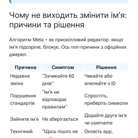
Чому не виходить змінити ім’я:
причини та рішення
Алгоритм Meta – як прискіпливий редактор: якщо
ім’я підозріле, блокує. Ось топ-причини з офіційних
джерел.
Причина
Симптом
Рішення
Недавня
“Зачекайте 60
Чекайте або
зміна
днів”
апелюйте з ID
“Ім’я не
Порушення
Спростіть,
відповідає
стандартів
приберіть символи
правилам”
Додайте друге ім’я
Зайняте ім’я
Не зберігається
чи username
Технічний
“Щось пішло не
Оновіть app,