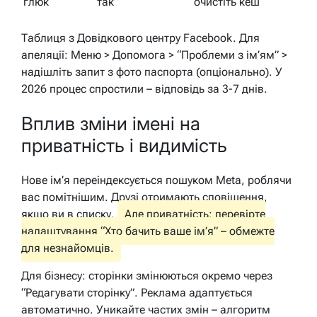
глюк
так”
очистіть кеш
Таблиця з Довідкового центру Facebook. Для
апеляції: Меню > Допомога > “Проблеми з ім’ям” >
надішліть запит з фото паспорта (опціонально). У
2026 процес спростили – відповідь за 3-7 днів.
Вплив зміни імені на
приватність і видимість
Нове ім’я переіндексується пошуком Meta, роблячи
вас помітнішим. Друзі отримають сповіщення,
якщо ви в списку.
Але приватність: перевірте
налаштування “Хто бачить ваше ім’я” – обмежте
для незнайомців.
Для бізнесу: сторінки змінюються окремо через
“Редагувати сторінку”. Реклама адаптується
автоматично. Уникайте частих змін – алгоритм