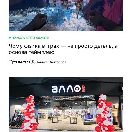
ТЕХНОЛОГІЇ ТА ГАДЖЕТИ
ОПУБЛІКУВАТИ
У
Чому фізика в іграх — не просто деталь, а
основа геймплею
29.04.2026
Понька Святослав
Оприлюднено
Опубліковано