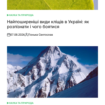
НАУКА ТА ПРИРОДА
ОПУБЛІКУВАТИ
У
Найпоширеніші види кліщів в Україні: як
розпізнати і чого боятися
07.08.2026
Понька Святослав
Оприлюднено
Опубліковано
НАУКА ТА ПРИРОДА
ОПУБЛІКУВАТИ