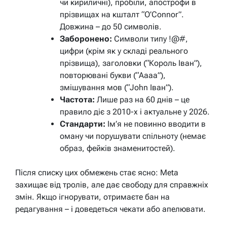
чи кириличні), пробіли, апострофи в
прізвищах на кшталт “O’Connor”.
Довжина – до 50 символів.
Заборонено:
Символи типу !@#,
цифри (крім як у складі реального
прізвища), заголовки (“Король Іван”),
повторювані букви (“Аааа”),
змішування мов (“John Іван”).
Частота:
Лише раз на 60 днів – це
правило діє з 2010-х і актуальне у 2026.
Стандарти:
Ім’я не повинно вводити в
оману чи порушувати спільноту (немає
образ, фейків знаменитостей).
Після списку цих обмежень стає ясно: Meta
захищає від тролів, але дає свободу для справжніх
змін. Якщо ігнорувати, отримаєте бан на
редагування – і доведеться чекати або апелювати.