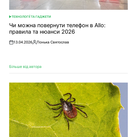
ТЕХНОЛОГІЇ ТА ГАДЖЕТИ
ОПУБЛІКУВАТИ
У
Чи можна повернути телефон в Allo:
правила та нюанси 2026
13.04.2026
Понька Святослав
Оприлюднено
Опубліковано
Більше від автора