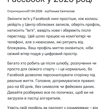
Оприлюднено
07.04.2026
від
Понька Святослав
Змінити ім’я у Facebook нині простіше, ніж колись:
увійдіть у Центр облікових записів, оберіть профіль,
натисніть “Ім’я”, введіть нове і збережіть після
перегляду. Цей шлях працює на комп’ютері чи
телефоні, але з нюансами, які рятують від
блокувань. Ваш профіль миттю оновиться, ніби
свіжий вітер подув у цифровий простір.
Багато хто робить це після шлюбу, розлучення чи
просто для свіжого старту – і це нормально, бо
Facebook дозволяє персоналізувати сторінку під
реальне життя. Головне, дотримуватися правил:
раз на 60 днів, без символів чи фейкових даних.
Давайте розберемо все по поличках, щоб ви не
загрузли в пастці алгоритмів.
Уявіть свій профіль як паспорт у соцмережах – він