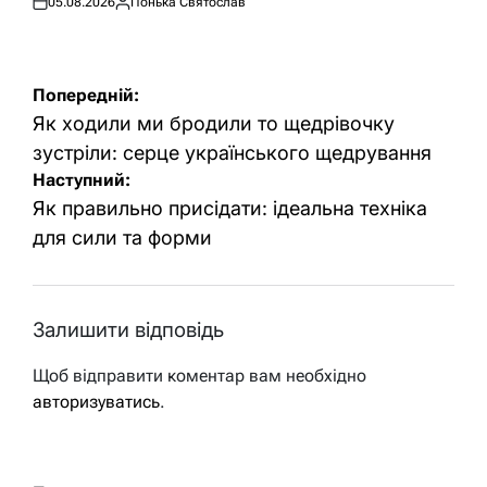
05.08.2026
Понька Святослав
Оприлюднено
Опубліковано
Навігація
Попередній:
записів
Як ходили ми бродили то щедрівочку
зустріли: серце українського щедрування
Наступний:
Як правильно присідати: ідеальна техніка
для сили та форми
Залишити відповідь
Щоб відправити коментар вам необхідно
авторизуватись
.