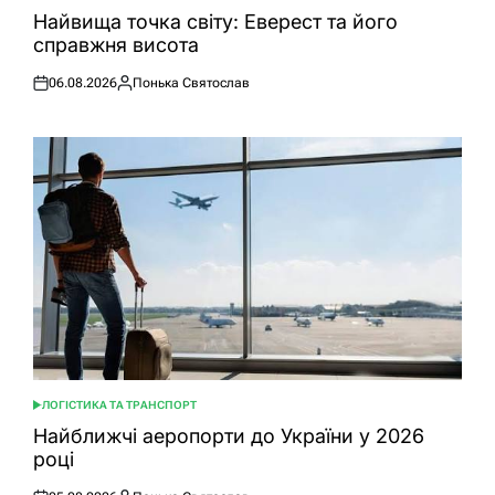
У
Найвища точка світу: Еверест та його
справжня висота
06.08.2026
Понька Святослав
Оприлюднено
Опубліковано
ЛОГІСТИКА ТА ТРАНСПОРТ
ОПУБЛІКУВАТИ
У
Найближчі аеропорти до України у 2026
році