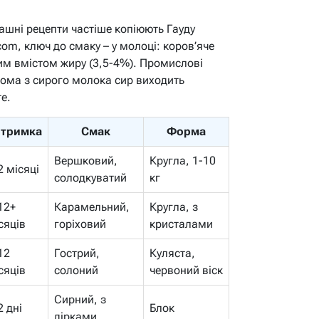
ашні рецепти частіше копіюють Гауду
m, ключ до смаку – у молоці: коров’яче
им вмістом жиру (3,5-4%). Промислові
вдома з сирого молока сир виходить
е.
итримка
Смак
Форма
Вершковий,
Кругла, 1-10
2 місяці
солодкуватий
кг
12+
Карамельний,
Кругла, з
сяців
горіховий
кристалами
12
Гострий,
Куляста,
сяців
солоний
червоний віск
Сирний, з
2 дні
Блок
дірками