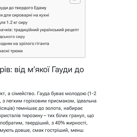
Гауди до твердого Едаму
и для сироварні на кухні
ля 1.2 кг сиру
ачків: традиційний український рецепт
ндського сиру
одняк на зрілого гіганта
учасні трюки
ів: від м’якої Гауди до
кт, а сімейство. Гауда буває молодою (1-2
, з легким горіховим присмаком, ідеальна
місяців) темнішає до золота, набирає
кристалів тирозину – тих білих гранул, що
 побратим, твердіший, з 40% жирності,
имують довше, смак гостріший, менш