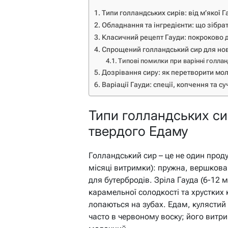
Типи голландських сирів: від м’якої 
Обладнання та інгредієнти: що зібрат
Класичний рецепт Гауди: покроково д
Спрощений голландський сир для нов
Типові помилки при варінні голла
Дозрівання сиру: як перетворити мол
Варіації Гауди: спеції, копчення та с
Типи голландських сир
твердого Едаму
Голландський сир – це не один проду
місяці витримки): пружна, вершкова
для бутербродів. Зріла Гауда (6-12 
карамельної солодкості та хрустких 
лопаються на зубах. Едам, кулястий
часто в червоному воску; його витр