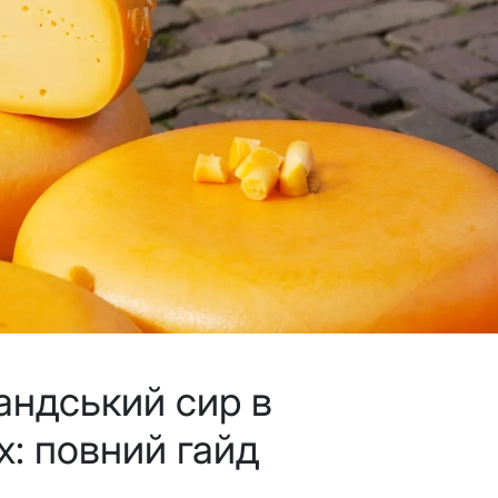
андський сир в
: повний гайд