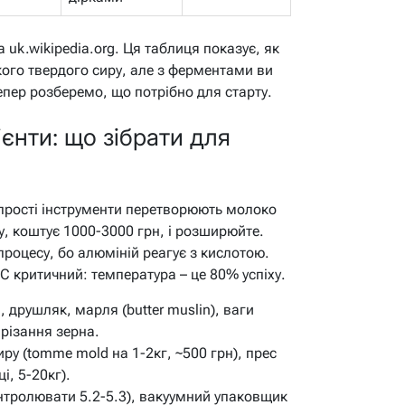
uk.wikipedia.org. Ця таблиця показує, як
ого твердого сиру, але з ферментами ви
епер розберемо, що потрібно для старту.
єнти: що зібрати для
 прості інструменти перетворюють молоко
у, коштує 1000-3000 грн, і розширюйте.
процесу, бо алюміній реагує з кислотою.
C критичний: температура – це 80% успіху.
 друшляк, марля (butter muslin), ваги
 різання зерна.
ру (tomme mold на 1-2кг, ~500 грн), прес
і, 5-20кг).
тролювати 5.2-5.3), вакуумний упаковщик