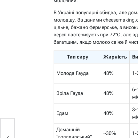
молочний.
В Україні популярні обидва, але дом
молодшу. За даними cheesemaking.co
цільне, бажано фермерське, з висок
версії пастеризують при 72°C, але 
багатшим, якщо молоко свіже й чист
Тип сиру
Жирність
В
Молода Гауда
48%
1-
6-
Зріла Гауда
48%
мі
3-
Едам
40%
мі
Домашній
и
~30%
1-
“голландський”