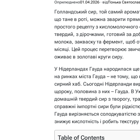
Оприлюднено
01.04.2026
від
Понька Святосла
Голландський сир, той самий арома
що тане в роті, можна зварити прямо
простого рецепту з кисломолочного 
твердий, з дірочками, готовий за доб
молока, закваску та фермент, щоб 
місяці. Цей процес перетворює звич
оживає в золотаві круги сиру.
У Нідерландах Гауда народилася ще 
на ринках міста Гауда – не тому, що
сирний хаб. Сьогодні Нідерланди ви
щороку, половина з них – Гауда. В 
домашній твердий сир з творогу, тра
справжні імпортні сири були рідкіст
Гауда вирізняється солодкуватістю 
знижує кислотність і робить текстур
Table of Contents