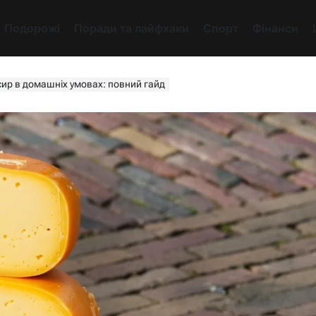
Подорожі
Поради та лайфхаки
Спорт
Фінанси
сир в домашніх умовах: повний гайд