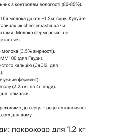
ьник з контролем вологості (80-85%).
 10л молока дають ~1.2кг сиру. Купуйте
газинах як cheesemaster.ua чи
 датами. Молоко фермерське, не
ортається.
о молока (3.5% жирності).
 MM100 (для Гауди).
стого кальцію (CaCl2, для
).
сичужний фермент).
солу (2.25 кг на 4л води).
 для обмазки.
ереходимо до серця – рецепту класичної
.com для дому.
и: покроково для 1.2 кг