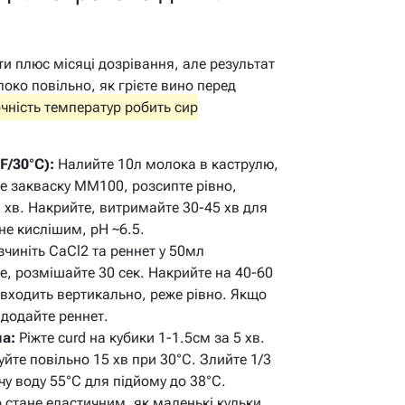
ти плюс місяці дозрівання, але результат
око повільно, як грієте вино перед
чність температур робить сир
F/30°C):
Налийте 10л молока в каструлю,
те закваску MM100, розсипте рівно,
 хв. Накрийте, витримайте 30-45 хв для
не кислішим, pH ~6.5.
чиніть CaCl2 та реннет у 50мл
е, розмішайте 30 сек. Накрийте на 40-60
ж входить вертикально, реже рівно. Якщо
 додайте реннет.
на:
Ріжте curd на кубики 1-1.5см за 5 хв.
уйте повільно 15 хв при 30°C. Злийте 1/3
чу воду 55°C для підйому до 38°C.
 стане еластичним, як маленькі кульки.