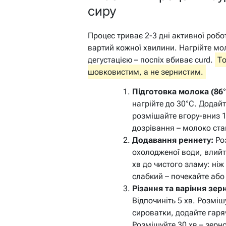
сиру
Процес триває 2-3 дні активної робо
вартий кожної хвилини. Нагрійте мол
дегустацією – поспіх вбиває curd.
То
шовковистим, а не зернистим.
Підготовка молока (86°
нагрійте до 30°C. Додай
розмішайте вгору-вниз 1
дозрівання – молоко ста
Додавання реннету:
Роз
охолодженої води, влийт
хв до чистого зламу: ні
слабкий – почекайте або
Різання та варіння зер
Відпочиніть 5 хв. Розміш
сироватки, додайте гаря
Розмішуйте 30 хв – зерно