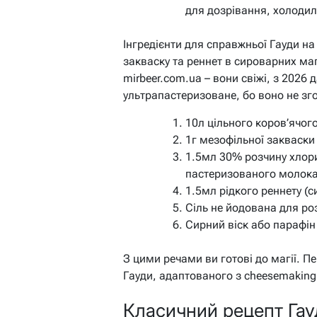
для дозрівання, холодил
Інгредієнти для справжньої Гауди на
закваску та реннет в сироварних ма
mirbeer.com.ua – вони свіжі, з 2026
ультрапастеризоване, бо воно не зг
10л цільного коров’ячог
1г мезофільної закваски
1.5мл 30% розчину хлори
пастеризованого молока
1.5мл рідкого реннету (
Сіль не йодована для роз
Сирний віск або парафін
З цими речами ви готові до магії. П
Гауди, адаптованого з cheesemaking
Класичний рецепт Гауд