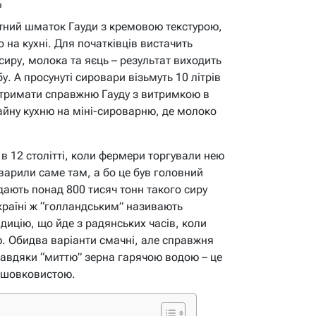
в
тний шматок Гауди з кремовою текстурою,
 на кухні. Для початківців вистачить
сиру, молока та яєць – результат виходить
у. А просунуті сировари візьмуть 10 літрів
отримати справжню Гауду з витримкою в
айну кухню на міні-сироварню, де молоко
в 12 столітті, коли фермери торгували нею
 варили саме там, а бо це був головний
дають понад 800 тисяч тонн такого сиру
Україні ж “голландським” називають
дицію, що йде з радянських часів, коли
ю. Обидва варіанти смачні, але справжня
завдяки “миттю” зерна гарячою водою – це
у шовковистою.