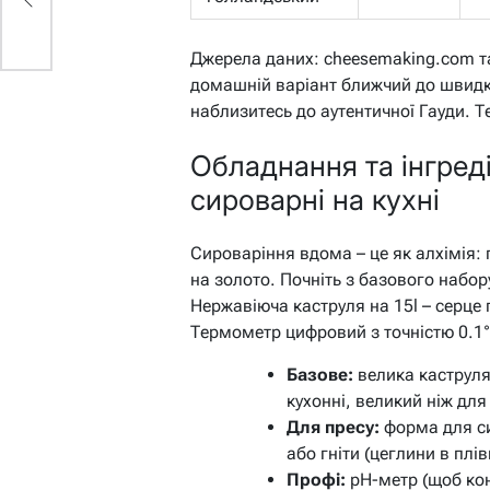
Джерела даних: cheesemaking.com та 
домашній варіант ближчий до швидк
наблизитесь до аутентичної Гауди. Т
Обладнання та інгреді
сироварні на кухні
Сироваріння вдома – це як алхімія:
на золото. Почніть з базового набор
Нержавіюча каструля на 15l – серце 
Термометр цифровий з точністю 0.1°
Базове:
велика каструля,
кухонні, великий ніж для
Для пресу:
форма для си
або гніти (цеглини в плівц
Профі:
pH-метр (щоб кон