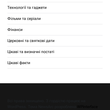
Технології та гаджети
Фільми та серіали
Фінанси
Церковні та святкові дати
Цікаві та визначні постаті
Цікаві факти
Всі права захищено. З гордістю працює на
WordPress. Тема NewsArc розроблена
WPInterface
.