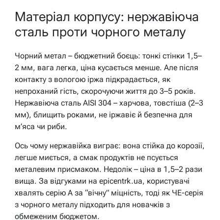
Матеріал корпусу: нержавіюча
сталь проти чорного металу
Чорний метал – бюджетний боєць: тонкі стінки 1,5–
2 мм, вага легка, ціна кусається менше. Але після
контакту з вологою іржа підкрадається, як
непроханий гість, скорочуючи життя до 3–5 років.
Нержавіюча сталь AISI 304 – харчова, товстіша (2–3
мм), блищить роками, не іржавіє й безпечна для
м’яса чи риби.
Ось чому нержавійка виграє: вона стійка до корозії,
легше миється, а смак продуктів не псується
металевим присмаком. Недолік – ціна в 1,5–2 рази
вища. За відгуками на epicentrk.ua, користувачі
хвалять серію А за “вічну” міцність, тоді як ЧЕ-серія
з чорного металу підходить для новачків з
обмеженим бюджетом.