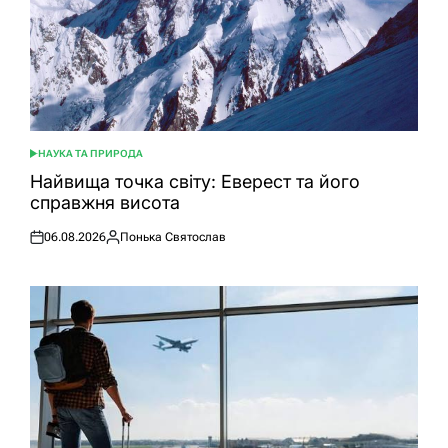
НАУКА ТА ПРИРОДА
ОПУБЛІКУВАТИ
У
Найвища точка світу: Еверест та його
справжня висота
06.08.2026
Понька Святослав
Оприлюднено
Опубліковано