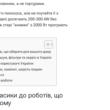
ленням, а не тортурами.
о пилососа, але не плутайте її з
делі досягають 200-300 AW без
як старі “книжки” з 2000 Вт програють
тів, що обирати для вашого дому
шум, фільтри та сервіс в Україні
 користувачі України
и, ламінат, шерсть тварин
оса
I-роботи
ласики до роботів, що
дому