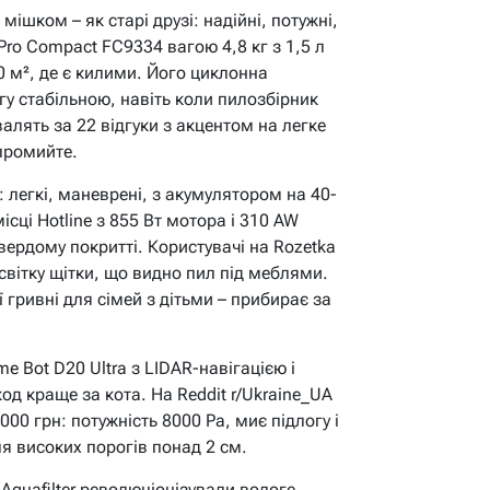
ішком – як старі друзі: надійні, потужні,
rPro Compact FC9334 вагою 4,8 кг з 1,5 л
0 м², де є килими. Його циклонна
гу стабільною, навіть коли пилозбірник
алять за 22 відгуки з акцентом на легке
 промийте.
: легкі, маневрені, з акумулятором на 40-
сці Hotline з 855 Вт мотора і 310 AW
вердому покритті. Користувачі на Rozetka
світку щітки, що видно пил під меблями.
ї гривні для сімей з дітьми – прибирає за
e Bot D20 Ultra з LIDAR-навігацією і
 краще за кота. На Reddit r/Ukraine_UA
00 грн: потужність 8000 Pa, миє підлогу і
ля високих порогів понад 2 см.
Aquafilter революціонізували вологе