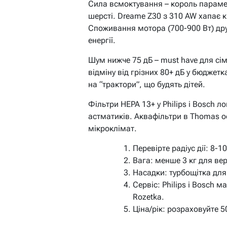
Сила всмоктування – король парамет
шерсті. Dreame Z30 з 310 AW хапає к
Споживання мотора (700-900 Вт) др
енергії.
Шум нижче 75 дБ – must have для сі
відміну від грізних 80+ дБ у бюджет
на “трактори”, що будять дітей.
Фільтри HEPA 13+ у Philips і Bosch л
астматиків. Аквафільтри в Thomas о
мікроклімат.
Перевірте радіус дії: 8-
Вага: менше 3 кг для ве
Насадки: турбощітка для
Сервіс: Philips і Bosch м
Rozetka.
Ціна/рік: розраховуйте 5