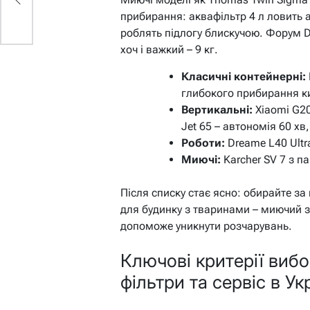
прибирання: аквафільтр 4 л ловить 
роблять підлогу блискучою. Форум D
хоч і важкий – 9 кг.
Класичні контейнерні:
глибокого прибирання кил
Вертикальні:
Xiaomi G20
Jet 65 – автономія 60 хв
Роботи:
Dreame L40 Ultra
Миючі:
Karcher SV 7 з па
Після списку стає ясно: обирайте за
для будинку з тваринами – миючий з
допоможе уникнути розчарувань.
Ключові критерії вибо
фільтри та сервіс в Укр