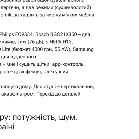
алергени, а два режими (сухий/вологий)
omik.ua хвалить за чистку м’яких меблів,
Philips FC9334, Bosch BGC21X350 – для
имів, тихі (76 дБ), з HEPA H13.
 Lite (бюджет 4000 грн, 55 AW), Samsung
, для щоденного.
 – миє і сушить щітки, app-контроль.
рою – дезінфекція, але гучний.
 площею дому. Для студії – вертикальний,
 аквафільтром. Перехід до деталей
ру: потужність, шум,
аїні