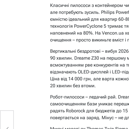
Класичні пилососи з контейнером чи м
але потребують зусиль. Philips Powe
ємністю ідеальний для квартир 60-8
технологія PowerCyclone 5 тримає тя
наповнений на 80%. На Vencon.ua хв
очищення – просто викиньте вміст і
Вертикальні бездротові – вибух 2026
90 хвилин. Dreame Z30 на першому мі
всмоктуванням рве конкурентів на т
відзначають OLED-дисплей і LED-під
Ціна від 14 000 грн, але варта кожно
20 хвилин без втоми.
Робот-пилососи – ледачий рай. Dream
самоочищенням бази уникає перешкод
радять Roborock для бюджетів до 15 0
повертається на заряд. Мінус – не д
Миючі моделі як Thomas Twin Sigma 