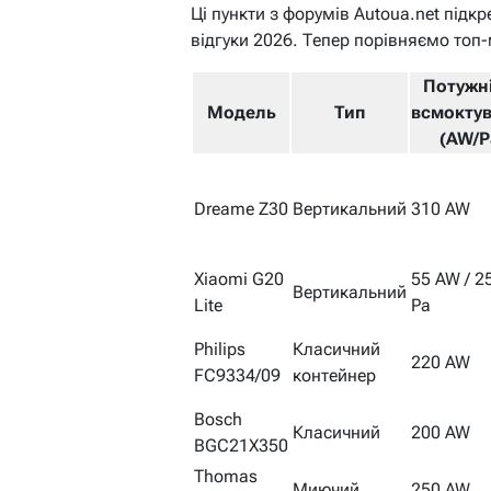
Ці пункти з форумів Autoua.net підкр
відгуки 2026. Тепер порівняємо топ-
Потужн
Модель
Тип
всмокту
(AW/P
Dreame Z30
Вертикальний
310 AW
Xiaomi G20
55 AW / 2
Вертикальний
Lite
Pa
Philips
Класичний
220 AW
FC9334/09
контейнер
Bosch
Класичний
200 AW
BGC21X350
Thomas
Миючий
250 AW