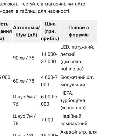
еслюють: тестуйте в магазині, читайте
моделі в таблиці для наочності.
ість
Ціна
Автономія/
Плюси з
вання
(грн,
Шум (дБ)
форумів
a)
прибл.)
LED, потужний,
14 000-
легкий
90 хв / 76
37 000
(джерело:
hotline.ua)
5 000
4 000-7
Бюджетний хіт,
60 хв / 78
000
модульний
HEPA,
Шнур 6м /
6 000-7
турбощітка
76
000
(vencon.ua)
Шнур 7м /
Надійний,
7 000
78
компактний
Аквафільтр, для
Шнур / 80
15 000+