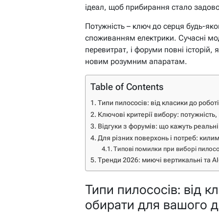
ідеал, щоб прибирання стало задово
Потужність – ключ до серця будь-яког
споживанням електрики. Сучасні мо
перевитрат, і форуми повні історій, 
новим розумним апаратам.
Table of Contents
Типи пилососів: від класики до робо
Ключові критерії вибору: потужність, 
Відгуки з форумів: що кажуть реальні
Для різних поверхонь і потреб: килим
Типові помилки при виборі пилос
Тренди 2026: миючі вертикальні та A
Типи пилососів: від к
обирати для вашого 