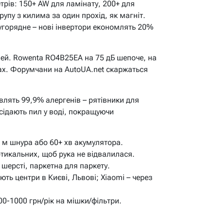
рів: 150+ AW для ламінату, 200+ для
рупу з килима за один прохід, як магніт.
угорядне – нові інвертори економлять 20%
мей. Rowenta RO4B25EA на 75 дБ шепоче, на
ках. Форумчани на AutoUA.net скаржаться
овлять 99,9% алергенів – рятівники для
сідають пил у воді, покращуючи
10 м шнура або 60+ хв акумулятора.
ртикальних, щоб рука не відвалилася.
 шерсті, паркетна для паркету.
ають центри в Києві, Львові; Xiaomi – через
00-1000 грн/рік на мішки/фільтри.