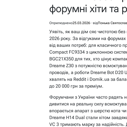
форумні хіти та 
Оприлюднено
25.03.2026
від
Понька Святосла
Уявіть, як ваш дім сяє чистотою без
2026 року. За відгуками на форумах 
від ваших потреб: для класичного п
Compact FC9334 з циклонною систем
BGC21X350 для тих, хто цінує компа
Dreame Z30 з потужністю всмоктува
проводів, а роботи Dreame Bot D20 U
хвалять на Reddit і Domik.ua за бала
до 20 000 грн за преміум.
Форумчани з України часто радять н
дивитися на реальну силу всмоктува
впорається апарат з шерстю кота чи
Dreame H14 Dual стали хітом завдяк
VC 3 тримають марку за надійність.