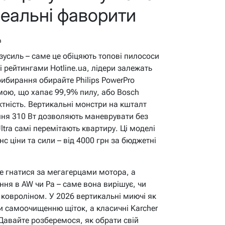
реальні фаворити
в
 зусиль – саме це обіцяють топові пилососи
і рейтингами Hotline.ua, лідери залежать
рибирання обирайте Philips PowerPro
ою, що хапає 99,9% пилу, або Bosch
ктність. Вертикальні монстри на кшталт
ння 310 Вт дозволяють маневрувати без
ltra самі перемітають квартиру. Ці моделі
нс ціни та сили – від 4000 грн за бюджетні
е гнатися за мегагерцами мотора, а
ння в AW чи Pa – саме вона вирішує, чи
 ковроліном. У 2026 вертикальні миючі як
и самоочищенню щіток, а класичні Karcher
 Давайте розберемося, як обрати свій