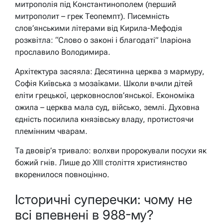
митрополія під Константинополем (перший
митрополит – грек Теопемпт). Писемність
слов’янськими літерами від Кирила-Мефодія
розквітла: “Слово о законі і благодаті” Іларіона
прославило Володимира.
Архітектура засяяла: Десятинна церква з мармуру,
Софія Київська з мозаїками. Школи вчили дітей
еліти грецької, церковнослов’янської. Економіка
ожила – церква мала суд, військо, землі. Духовна
єдність посилила князівську владу, протистоячи
племінним чварам.
Та двовір’я тривало: волхви пророкували посухи як
божий гнів. Лише до XIII століття християнство
вкоренилося повноцінно.
Історичні суперечки: чому не
всі впевнені в 988-му?