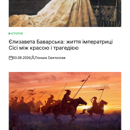
ІСТОРІЯ
ОПУБЛІКУВАТИ
У
Єлизавета Баварська: життя імператриці
Сісі між красою і трагедією
03.08.2026
Понька Святослав
Оприлюднено
Опубліковано