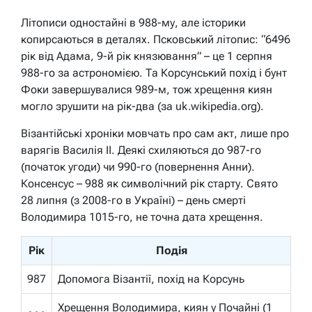
Літописи одностайні в 988-му, але історики
копирсаються в деталях. Псковський літопис: “6496
рік від Адама, 9-й рік князювання” – це 1 серпня
988-го за астрономією. Та Корсунський похід і бунт
Фоки завершувалися 989-м, тож хрещення киян
могло зрушити на рік-два (за uk.wikipedia.org).
Візантійські хроніки мовчать про сам акт, лише про
варягів Василія II. Деякі схиляються до 987-го
(початок угоди) чи 990-го (повернення Анни).
Консенсус – 988 як символічний рік старту. Свято
28 липня (з 2008-го в Україні) – день смерті
Володимира 1015-го, не точна дата хрещення.
Рік
Подія
987
Допомога Візантії, похід на Корсунь
Хрещення Володимира, киян у Почайні (1