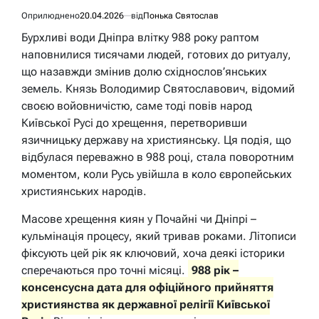
Оприлюднено
20.04.2026
від
Понька Святослав
Бурхливі води Дніпра влітку 988 року раптом
наповнилися тисячами людей, готових до ритуалу,
що назавжди змінив долю східнослов’янських
земель. Князь Володимир Святославович, відомий
своєю войовничістю, саме тоді повів народ
Київської Русі до хрещення, перетворивши
язичницьку державу на християнську. Ця подія, що
відбулася переважно в 988 році, стала поворотним
моментом, коли Русь увійшла в коло європейських
християнських народів.
Масове хрещення киян у Почайні чи Дніпрі –
кульмінація процесу, який тривав роками. Літописи
фіксують цей рік як ключовий, хоча деякі історики
сперечаються про точні місяці.
988 рік –
консенсусна дата для офіційного прийняття
християнства як державної релігії Київської