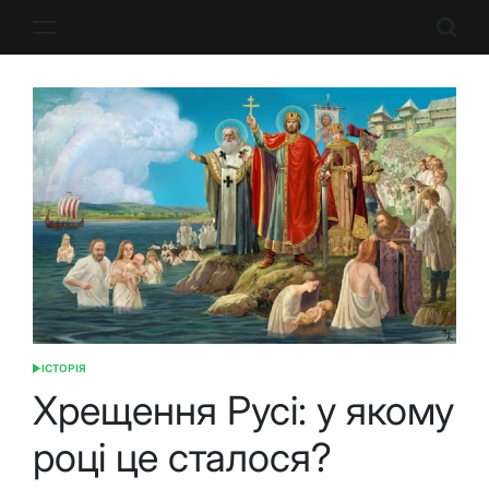
Перейти
до
вмісту
ІСТОРІЯ
ОПУБЛІКУВАТИ
У
Хрещення Русі: у якому
році це сталося?