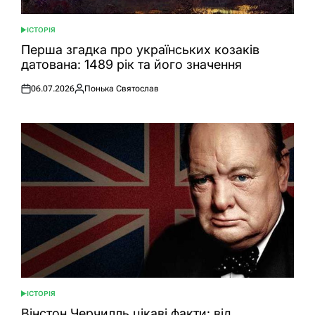
ІСТОРІЯ
ОПУБЛІКУВАТИ
У
Перша згадка про українських козаків
датована: 1489 рік та його значення
06.07.2026
Понька Святослав
Оприлюднено
Опубліковано
ІСТОРІЯ
ОПУБЛІКУВАТИ
У
Вінстон Черчилль цікаві факти: від