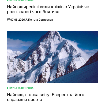
НАУКА ТА ПРИРОДА
ОПУБЛІКУВАТИ
У
Найпоширеніші види кліщів в Україні: як
розпізнати і чого боятися
07.08.2026
Понька Святослав
Оприлюднено
Опубліковано
НАУКА ТА ПРИРОДА
ОПУБЛІКУВАТИ
У
Найвища точка світу: Еверест та його
справжня висота