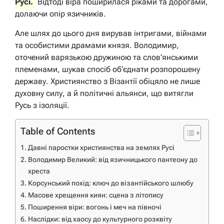
Русі.
Відтоді віра поширилася ріками та дорогами,
долаючи опір язичників.
Але шлях до цього дня вирував інтригами, війнами
та особистими драмами князя. Володимир,
оточений варязькою дружиною та слов’янськими
племенами, шукав спосіб об’єднати розпорошену
державу. Християнство з Візантії обіцяло не лише
духовну силу, а й політичні альянси, що витягли
Русь з ізоляції.
Table of Contents
Давні паростки християнства на землях Русі
Володимир Великий: від язичницького пантеону до
хреста
Корсунський похід: ключ до візантійського шлюбу
Масове хрещення киян: сцена з літопису
Поширення віри: вогонь і меч на півночі
Наслідки: від хаосу до культурного розквіту