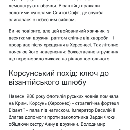
демонструють обряди. Візантійці вражали
золотими куполами Святої Софії, де служба
зливалася з небесним сяйвом.
Ви не повірите, але цей войовничий язичник, з
десятками дружин, раптом сліпне від хвороби – і
прозріває після хрещення в Херсонесі. Так літопис
пояснює його навернення: божественне втручання,
що перетворило хижака на рівноапостольного.
Корсунський похід: ключ до
візантійського шлюбу
Навесні 988 року флотилія руських човнів помчала
на Крим. Корсунь (Херсонес) – стратегічна фортеця
Візантії – пала під натиском. Імператор Василій II
благав допомоги проти заколотника Варди Фоки,
обіцяючи сестру Анну в дружини. Володимир