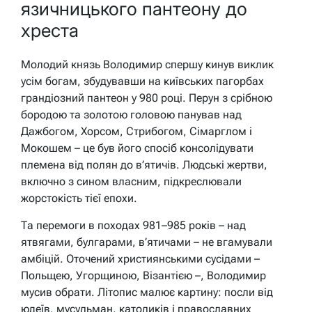
язичницького пантеону до
хреста
Молодий князь Володимир спершу кинув виклик
усім богам, збудувавши на київських пагорбах
грандіозний пантеон у 980 році. Перун з срібною
бородою та золотою головою панував над
Дажбогом, Хорсом, Стрибогом, Сімарглом і
Мокошем – це був його спосіб консолідувати
племена від полян до в’ятичів. Людські жертви,
включно з сином власним, підкреслювали
жорстокість тієї епохи.
Та перемоги в походах 981–985 років – над
ятвягами, булгарами, в’ятичами – не вгамували
амбіцій. Оточений християнськими сусідами –
Польщею, Угорщиною, Візантією –, Володимир
мусив обрати. Літопис малює картину: посли від
юдеїв, мусульман, католиків і православних