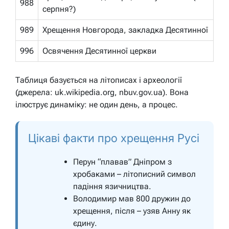
988
серпня?)
989
Хрещення Новгорода, закладка Десятинної
996
Освячення Десятинної церкви
Таблиця базується на літописах і археології
(джерела: uk.wikipedia.org, nbuv.gov.ua). Вона
ілюструє динаміку: не один день, а процес.
Цікаві факти про хрещення Русі
Перун “плавав” Дніпром з
хробаками – літописний символ
падіння язичництва.
Володимир мав 800 дружин до
хрещення, після – узяв Анну як
єдину.