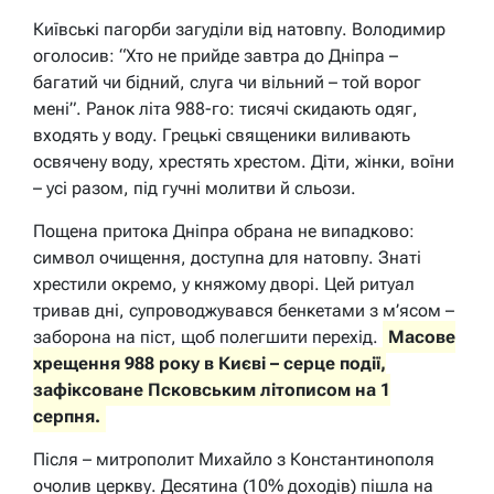
Київські пагорби загуділи від натовпу. Володимир
оголосив: “Хто не прийде завтра до Дніпра –
багатий чи бідний, слуга чи вільний – той ворог
мені”. Ранок літа 988-го: тисячі скидають одяг,
входять у воду. Грецькі священики виливають
освячену воду, хрестять хрестом. Діти, жінки, воїни
– усі разом, під гучні молитви й сльози.
Пощена притока Дніпра обрана не випадково:
символ очищення, доступна для натовпу. Знаті
хрестили окремо, у княжому дворі. Цей ритуал
тривав дні, супроводжувався бенкетами з м’ясом –
заборона на піст, щоб полегшити перехід.
Масове
хрещення 988 року в Києві – серце події,
зафіксоване Псковським літописом на 1
серпня.
Після – митрополит Михайло з Константинополя
очолив церкву. Десятина (10% доходів) пішла на