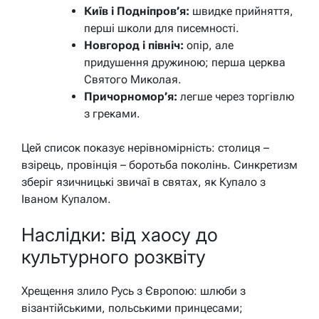
Київ і Подніпров’я:
швидке прийняття,
перші школи для писемності.
Новгород і північ:
опір, але
придушення дружиною; перша церква
Святого Миколая.
Причорномор’я:
легше через торгівлю
з греками.
Цей список показує нерівномірність: столиця –
взірець, провінція – боротьба поколінь. Синкретизм
зберіг язичницькі звичаї в святах, як Купало з
Іваном Купалом.
Наслідки: від хаосу до
культурного розквіту
Хрещення злило Русь з Європою: шлюби з
візантійськими, польськими принцесами;