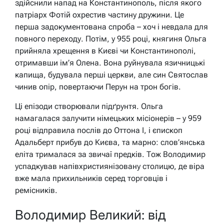
здійснили напад на Константинополь, після якого
патріарх Фотій охрестив частину дружини. Це
перша задокументована спроба – хоч і невдала для
повного переходу. Потім, у 955 році, княгиня Ольга
прийняла хрещення в Києві чи Константинополі,
отримавши ім’я Олена. Вона руйнувала язичницькі
капища, будувала перші церкви, але син Святослав
чинив опір, повертаючи Перун на трон богів.
Ці епізоди створювали підґрунтя. Ольга
намагалася залучити німецьких місіонерів – у 959
році відправила послів до Оттона I, і єпископ
Адальберт прибув до Києва, та марно: слов’янська
еліта трималася за звичаї предків. Тож Володимир
успадкував напівхристиянізовану столицю, де віра
вже мала прихильників серед торговців і
ремісників.
Володимир Великий: від