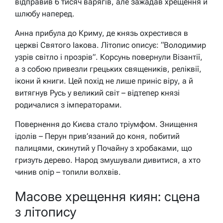
відправив 6 тисяч варягів, але зажадав хрещення й
шлюбу наперед.
Анна прибула до Криму, де князь охрестився в
церкві Святого Іакова. Літопис описує: “Володимир
узрів світло і прозрів”. Корсунь повернули Візантії,
а з собою привезли грецьких священиків, реліквії,
ікони й книги. Цей похід не лише приніс віру, а й
витягнув Русь у великий світ – відтепер князі
родичалися з імператорами.
Повернення до Києва стало тріумфом. Знищення
ідолів – Перун прив’язаний до коня, побитий
палицями, скинутий у Почайну з хробаками, що
гризуть дерево. Народ змушували дивитися, а хто
чинив опір – топили волхвів.
Масове хрещення киян: сцена
з літопису