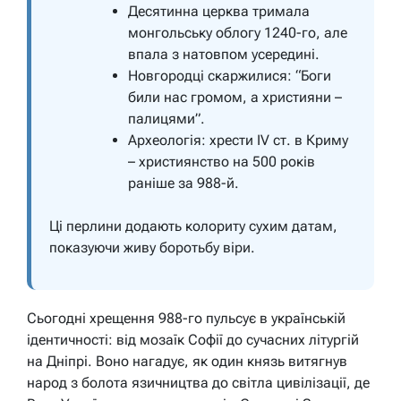
Десятинна церква тримала
монгольську облогу 1240-го, але
впала з натовпом усередині.
Новгородці скаржилися: “Боги
били нас громом, а християни –
палицями”.
Археологія: хрести IV ст. в Криму
– християнство на 500 років
раніше за 988-й.
Ці перлини додають колориту сухим датам,
показуючи живу боротьбу віри.
Сьогодні хрещення 988-го пульсує в українській
ідентичності: від мозаїк Софії до сучасних літургій
на Дніпрі. Воно нагадує, як один князь витягнув
народ з болота язичництва до світла цивілізації, де