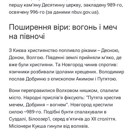
першу кам’яну Десятинну церкву, закладену 989-го,
освячену 996-го (за даними nbuv.gov.ua).
Поширення віри: вогонь і меч
на півночі
З Києва християнство попливло ріками – Десною,
Доном, Волгою. Південні землі прийняли м’яко, де
вже були християни. Та Новгород чинив спротив:
язичники розбивали ідолами хрещених. Володимир
послав Добриню з єпископом Акимом і Путятою.
Вони переправилися Волховом нишком, спалили
місто. Народні прислів’я фіксують: “Путята хрестив
мечем, Добриня – вогнем”. Новгород хрестили
силою ~989-го. Подібні бунти спалахували в
Суздалі, Білоозер’ї, серед в’ятичів до XII століття.
Місіонери Кукша гинули від волхвів.