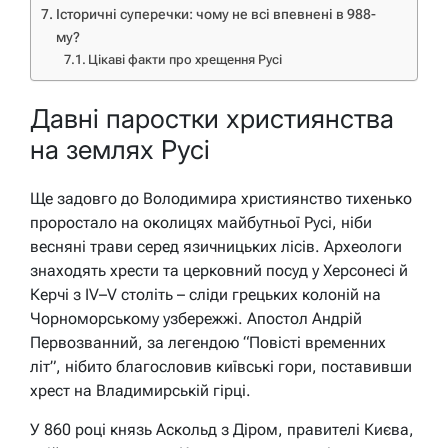
Історичні суперечки: чому не всі впевнені в 988-
му?
Цікаві факти про хрещення Русі
Давні паростки християнства
на землях Русі
Ще задовго до Володимира християнство тихенько
проростало на околицях майбутньої Русі, ніби
весняні трави серед язичницьких лісів. Археологи
знаходять хрести та церковний посуд у Херсонесі й
Керчі з IV–V століть – сліди грецьких колоній на
Чорноморському узбережжі. Апостол Андрій
Первозванний, за легендою “Повісті временних
літ”, нібито благословив київські гори, поставивши
хрест на Владимирській гірці.
У 860 році князь Аскольд з Діром, правителі Києва,