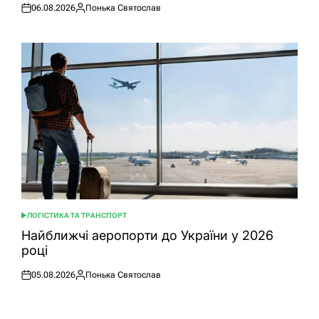
06.08.2026
Понька Святослав
Оприлюднено
Опубліковано
ЛОГІСТИКА ТА ТРАНСПОРТ
ОПУБЛІКУВАТИ
У
Найближчі аеропорти до України у 2026
році
05.08.2026
Понька Святослав
Оприлюднено
Опубліковано