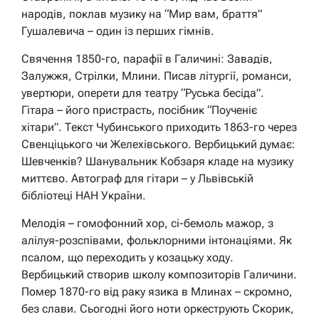
народів, поклав музику на “Мир вам, браття”
Гушалевича – один із перших гімнів.
Свячення 1850-го, парафії в Галичині: Завадів,
Залужжя, Стрілки, Млини. Писав літургії, романси,
увертюри, оперети для театру “Руська бесіда”.
Гітара – його пристрасть, посібник “Поученіє
хітари”. Текст Чубинського приходить 1863-го через
Свенціцького чи Желехівського. Вербицький думає:
Шевченків? Шанувальник Кобзаря кладе на музику
миттєво. Автограф для гітари – у Львівській
бібліотеці НАН України.
Мелодія – гомофонний хор, сі-бемоль мажор, з
алілуя-розспівами, фольклорними інтонаціями. Як
псалом, що переходить у козацьку ходу.
Вербицький створив школу композиторів Галичини.
Помер 1870-го від раку язика в Млинах – скромно,
без слави. Сьогодні його ноти оркеструють Скорик,