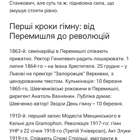
Станкович, але суть та ж: піднесена сила, що
змушує стояти рівно.
Перші кроки гімну: від
Перемишля до революцій
1863-й: семінарійці в Перемишлі співають
приватно. Ректор Гинилевич радить поширювати. 1
липня 1864-го – на Івана Хрестителя. 25 грудня – у
Львові на прем’єрі “Запорожців” Веркивки, з
цензурованим текстом. Кульмінація: 10 березня
1865-го, Шевченківські роковини в Перемишлі,
диригент Анатоль Вахнянин. Публіка думає:
Шевченко автор! Звідси День гімну – 10 березня.
1910-й: перший запис Модеста Менцинського в
Кельні для Gramophon. Революція 1917-го: гімн
УНР з 22 січня 1918-го (Третій Універсал), Акт Злуки
1919-го. Співають Січові Стрільці, емігранти в