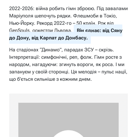
2022-2026: війна робить гімн зброєю. Під завалами
Маріуполя шепочуть рядки. Флешмоби в Токіо,
Нью-Йорку. Рекорд 2022-го – 50 країн. Рок від
GenSouls, оркестри Львова.
Він єднає: від Сяну
до Дону, від Карпат до Донбасу.
На стадіонах “Динамо”, парадах ЗСУ – скрізь.
Інтерпретації: симфонічні, реп, фолк. Гімн росте з
народом, нагадуючи: згинуть вороги, як роса. І ми
запануєм у своїй сторонці. Ця мелодія – пульс нації,
що б’ється сильніше з кожним днем.