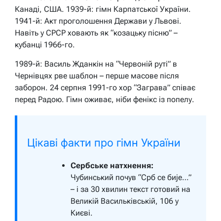
Канаді, США. 1939-й: гімн Карпатської України.
1941-й: Акт проголошення Держави у Львові.
Навіть у СРСР ховають як “козацьку пісню” –
кубанці 1966-го.
1989-й: Василь Жданкін на “Червоній руті” в
Чернівцях рве шаблон – перше масове після
заборон. 24 серпня 1991-го хор “Заграва” співає
перед Радою. Гімн оживає, ніби фенікс із попелу.
Цікаві факти про гімн України
Сербське натхнення:
Чубинський почув “Срб се бије…”
– і за 30 хвилин текст готовий на
Великій Васильківській, 106 у
Києві.