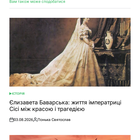
Вам також може сподобатися
ІСТОРІЯ
ОПУБЛІКУВАТИ
У
Єлизавета Баварська: життя імператриці
Сісі між красою і трагедією
03.08.2026
Понька Святослав
Оприлюднено
Опубліковано