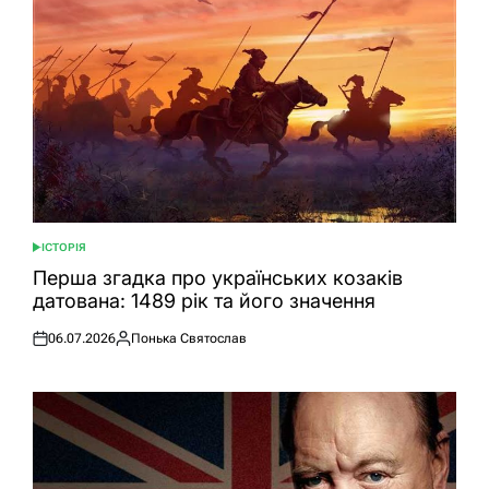
ІСТОРІЯ
ОПУБЛІКУВАТИ
У
Перша згадка про українських козаків
датована: 1489 рік та його значення
06.07.2026
Понька Святослав
Оприлюднено
Опубліковано