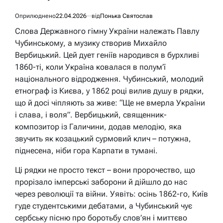
Оприлюднено
22.04.2026
від
Понька Святослав
Слова Державного гімну України належать Павлу
Чубинському, а музику створив Михайло
Вербицький. Цей дует геніїв народився в бурхливі
1860-ті, коли Україна ковалася в полум’ї
національного відродження. Чубинський, молодий
етнограф із Києва, у 1862 році вилив душу в рядки,
що й досі чіпляють за живе: “Ще не вмерла України
і слава, і воля”. Вербицький, священник-
композитор із Галичини, додав мелодію, яка
звучить як козацький сурмовий клич – потужна,
піднесена, ніби гора Карпати в тумані.
Ці рядки не просто текст – вони пророчество, що
прорізало імперські заборони й дійшло до нас
через революції та війни. Уявіть: осінь 1862-го, Київ
гуде студентськими дебатами, а Чубинський чує
сербську пісню про боротьбу слов’ян і миттєво