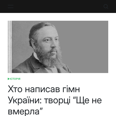
Перейти
до
вмісту
ІСТОРІЯ
ОПУБЛІКУВАТИ
У
Хто написав гімн
України: творці “Ще не
вмерла”