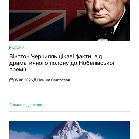
ІСТОРІЯ
ОПУБЛІКУВАТИ
У
Вінстон Черчилль цікаві факти: від
драматичного полону до Нобелівської
премії
05.06.2026
Понька Святослав
Оприлюднено
Опубліковано
Більше від автора