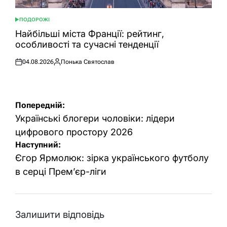
ПОДОРОЖІ
ОПУБЛІКУВАТИ
У
Найбільші міста Франції: рейтинг,
особливості та сучасні тенденції
04.08.2026
Понька Святослав
Оприлюднено
Опубліковано
Навігація
Попередній:
записів
Українські блогери чоловіки: лідери
цифрового простору 2026
Наступний:
Єгор Ярмолюк: зірка українського футболу
в серці Прем’єр-ліги
Залишити відповідь