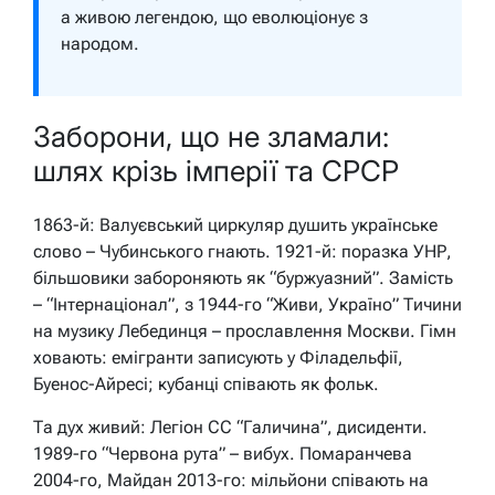
а живою легендою, що еволюціонує з
народом.
Заборони, що не зламали:
шлях крізь імперії та СРСР
1863-й: Валуєвський циркуляр душить українське
слово – Чубинського гнають. 1921-й: поразка УНР,
більшовики забороняють як “буржуазний”. Замість
– “Інтернаціонал”, з 1944-го “Живи, Україно” Тичини
на музику Лебединця – прославлення Москви. Гімн
ховають: емігранти записують у Філадельфії,
Буенос-Айресі; кубанці співають як фольк.
Та дух живий: Легіон СС “Галичина”, дисиденти.
1989-го “Червона рута” – вибух. Помаранчева
2004-го, Майдан 2013-го: мільйони співають на