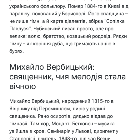
українського фольклору. Помер 1884-го в Києві від
паралічу, похований у Борисполі. Його спадщина –
не лише гімн, а й карта діалектів, збірка “Сопілка
Павлуся”. Чубинський писав просто, але про
велике: волю, братство, козацький родовід. Рядки
гімну – як коріння дуба, що тримають націю в
бурях.
Михайло Вербицький:
священник, чия мелодія стала
вічною
Михайло Вербицький, народжений 1815-го в
Явірнику під Перемишлем, виріс у родині
священика. Рано осиротів, дядько віддав до
гімназії. Там хор, Моцарт, Бетховен – музика
увійшла в кров. Семінарія у Львові, диригент у
Ставропігії, вчитель. 1848-го, під час Весни