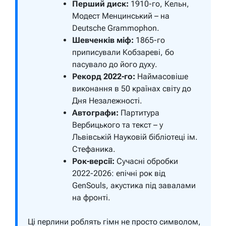
Перший диск:
1910-го, Кельн,
Модест Менцинський – на
Deutsche Grammophon.
Шевченків міф:
1865-го
приписували Кобзареві, бо
пасувало до його духу.
Рекорд 2022-го:
Наймасовіше
виконання в 50 країнах світу до
Дня Незалежності.
Автографи:
Партитура
Вербицького та текст – у
Львівській Науковій бібліотеці ім.
Стефаника.
Рок-версії:
Сучасні обробки
2022-2026: епічні рок від
GenSouls, акустика під завалами
на фронті.
Ці перлини роблять гімн не просто символом,