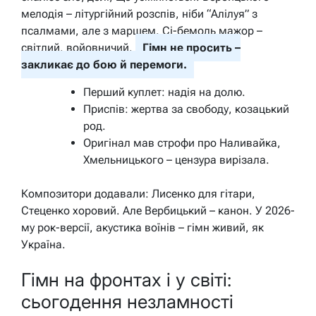
мелодія – літургійний розспів, ніби “Алілуя” з
псалмами, але з маршем. Сі-бемоль мажор –
світлий, войовничий.
Гімн не просить –
закликає до бою й перемоги.
Перший куплет: надія на долю.
Приспів: жертва за свободу, козацький
род.
Оригінал мав строфи про Наливайка,
Хмельницького – цензура вирізала.
Композитори додавали: Лисенко для гітари,
Стеценко хоровий. Але Вербицький – канон. У 2026-
му рок-версії, акустика воїнів – гімн живий, як
Україна.
Гімн на фронтах і у світі:
сьогодення незламності