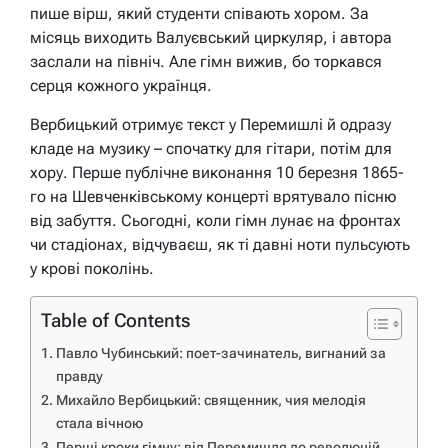
пише вірш, який студенти співають хором. За
місяць виходить Валуєвський циркуляр, і автора
заслали на північ. Але гімн вижив, бо торкався
серця кожного українця.
Вербицький отримує текст у Перемишлі й одразу
кладе на музику – спочатку для гітари, потім для
хору. Перше публічне виконання 10 березня 1865-
го на Шевченківському концерті врятувало пісню
від забуття. Сьогодні, коли гімн лунає на фронтах
чи стадіонах, відчуваєш, як ті давні ноти пульсують
у крові поколінь.
Table of Contents
Павло Чубинський: поет-зачинатель, вигнаний за
правду
Михайло Вербицький: священник, чия мелодія
стала вічною
Перші кроки гімну: від Перемишля до революцій