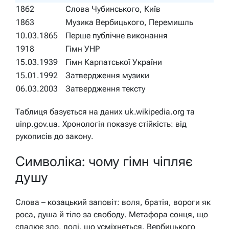
1862
Слова Чубинського, Київ
1863
Музика Вербицького, Перемишль
10.03.1865
Перше публічне виконання
1918
Гімн УНР
15.03.1939
Гімн Карпатської України
15.01.1992
Затвердження музики
06.03.2003
Затвердження тексту
Таблиця базується на даних uk.wikipedia.org та
uinp.gov.ua. Хронологія показує стійкість: від
рукописів до закону.
Символіка: чому гімн чіпляє
душу
Слова – козацький заповіт: воля, братія, вороги як
роса, душа й тіло за свободу. Метафора сонця, що
спалює зло, долі, що усміхнеться. Вербицького