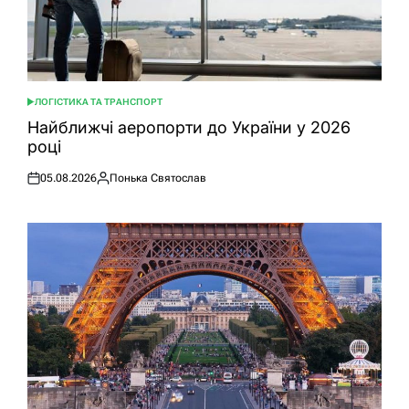
ЛОГІСТИКА ТА ТРАНСПОРТ
ОПУБЛІКУВАТИ
У
Найближчі аеропорти до України у 2026
році
05.08.2026
Понька Святослав
Оприлюднено
Опубліковано