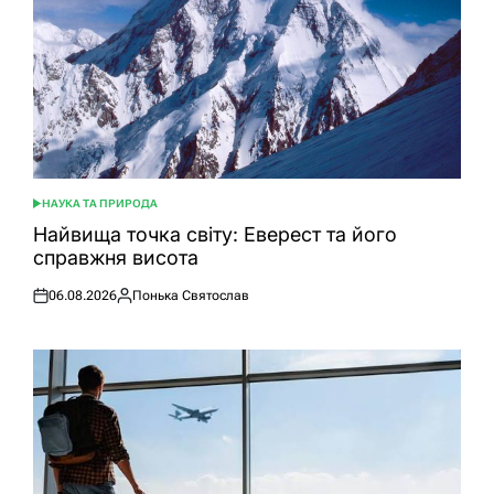
НАУКА ТА ПРИРОДА
ОПУБЛІКУВАТИ
У
Найвища точка світу: Еверест та його
справжня висота
06.08.2026
Понька Святослав
Оприлюднено
Опубліковано