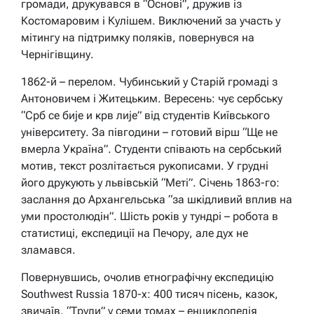
громади, друкувався в “Основі”, дружив із
Костомаровим і Кулішем. Виключений за участь у
мітингу на підтримку поляків, повернувся на
Чернігівщину.
1862-й – перелом. Чубинський у Старій громаді з
Антоновичем і Житецьким. Вересень: чує сербську
“Срб се бије и крв лије” від студентів Київського
університету. За півгодини – готовий вірш “Ще не
вмерла Україна”. Студенти співають на сербський
мотив, текст розлітається рукописами. У грудні
його друкують у львівській “Меті”. Січень 1863-го:
заслання до Архангельська “за шкідливий вплив на
уми простолюдін”. Шість років у тундрі – робота в
статистиці, експедиції на Печору, але дух не
зламався.
Повернувшись, очолив етнографічну експедицію
Southwest Russia 1870-х: 400 тисяч пісень, казок,
звичаїв. “Труди” у семи томах – енциклопедія