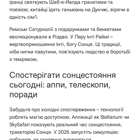
іранці святкують Шаб-е-Йалда гранатами та
поезією; китайці їдять таньюань на Дунчжі, вірячи в
єдність сім’ї.
Римські Сатурналії з подарунками та бенкетами
еволюціонували в Різдво. У Перу Інті Раймі –
жертвоприношення Інті, богу Сонця. Ці традиції,
ніби нитки павутини, пов’язують людство в боротьбі
з темрявою.
Спостерігати сонцестояння
сьогодні: аппи, телескопи,
поради
Забудьте про холодні спостереження – технології
роблять магію доступною. Аплікації як Stellarium чи
SkySafari показують реальний час сонцестояння,
траєкторію Сонця. У 2026 запустіть симуляцію:
побачите, як схилення зупиняється.