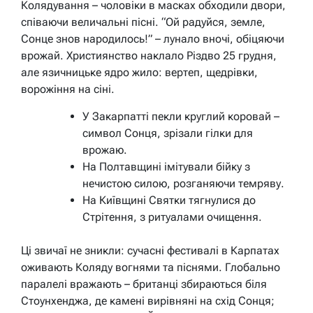
Колядування – чоловіки в масках обходили двори,
співаючи величальні пісні.
“Ой радуйся, земле,
Сонце знов народилось!”
– лунало вночі, обіцяючи
врожай. Християнство наклало Різдво 25 грудня,
але язичницьке ядро жило: вертеп, щедрівки,
ворожіння на сіні.
У Закарпатті пекли круглий коровай –
символ Сонця, зрізали гілки для
врожаю.
На Полтавщині імітували бійку з
нечистою силою, розганяючи темряву.
На Київщині Святки тягнулися до
Стрітення, з ритуалами очищення.
Ці звичаї не зникли: сучасні фестивалі в Карпатах
оживають Коляду вогнями та піснями. Глобально
паралелі вражають – британці збираються біля
Стоунхенджа, де камені вирівняні на схід Сонця;