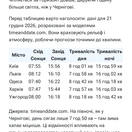
більше світла, ніж у Чернігові.
Перед таблицею варто наголосити: дані для 21
грудня 2026, розраховані за моделями
timeanddate.com. Вони враховують рельєф і
атмосферу, роблячи прогнози точними до хвилини.
Схід
Захід
Тривалість
Тривалість
Місто
Сонця
Сонця
дня
ночі
Київ
07:55
15:56
8 год 01 хв
15 год 59 хв
Львів
08:12
16:10
7 год 58 хв
16 год 02 хв
Одеса
07:40
16:22
8 год 42 хв
15 год 18 хв
Харків
07:47
15:44
7 год 57 хв
16 год 03 хв
Ужгород
08:00
16:18
8 год 18 хв
15 год 42 хв
Джерела: timeanddate.com. На півночі, як у
Чернігові, день сягає лише 7 год 50 хв – там зима
хапає міцніше. Ці відмінності впливають на