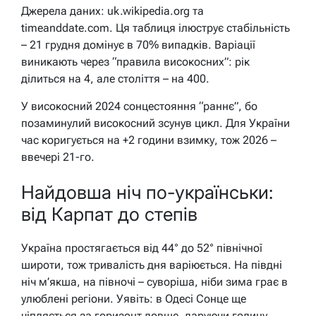
Джерела даних: uk.wikipedia.org та
timeanddate.com. Ця таблиця ілюструє стабільність
– 21 грудня домінує в 70% випадків. Варіації
виникають через “правила високосних”: рік
ділиться на 4, але століття – на 400.
У високосний 2024 сонцестояння “раннє”, бо
позаминулий високосний зсунув цикл. Для України
час коригується на +2 години взимку, тож 2026 –
ввечері 21-го.
Найдовша ніч по-українськи:
від Карпат до степів
Україна простягається від 44° до 52° північної
широти, тож тривалість дня варіюється. На півдні
ніч м’якша, на півночі – суворіша, ніби зима грає в
улюблені регіони. Уявіть: в Одесі Сонце ще
чіпляється за горизонт довше, даруючи годину