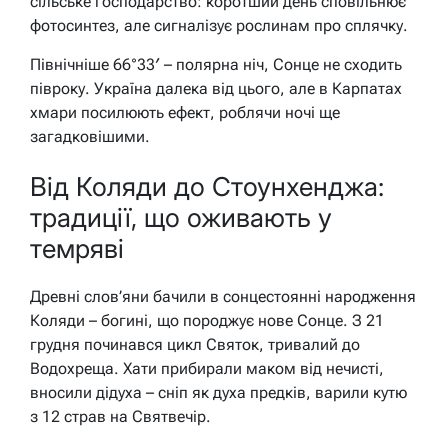
сільське господарство: коротший день сповільнює
фотосинтез, але сигналізує рослинам про сплячку.
Північніше 66°33′ – полярна ніч, Сонце не сходить
півроку. Україна далека від цього, але в Карпатах
хмари посилюють ефект, роблячи ночі ще
загадковішими.
Від Коляди до Стоунхенджа:
традиції, що оживають у
темряві
Древні слов’яни бачили в сонцестоянні народження
Коляди – богині, що породжує нове Сонце. З 21
грудня починався цикл Святок, тривалий до
Водохреща. Хати прибирали маком від нечисті,
вносили дідуха – сніп як духа предків, варили кутю
з 12 страв на Святвечір.