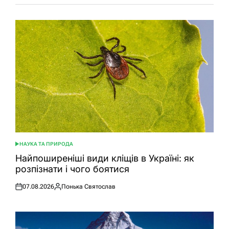
НАУКА ТА ПРИРОДА
ОПУБЛІКУВАТИ
У
Найпоширеніші види кліщів в Україні: як
розпізнати і чого боятися
07.08.2026
Понька Святослав
Оприлюднено
Опубліковано