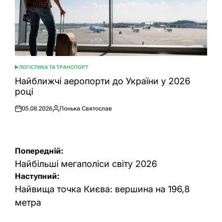
ЛОГІСТИКА ТА ТРАНСПОРТ
ОПУБЛІКУВАТИ
У
Найближчі аеропорти до України у 2026
році
05.08.2026
Понька Святослав
Оприлюднено
Опубліковано
Навігація
Попередній:
записів
Найбільші мегаполіси світу 2026
Наступний:
Найвища точка Києва: вершина на 196,8
метра