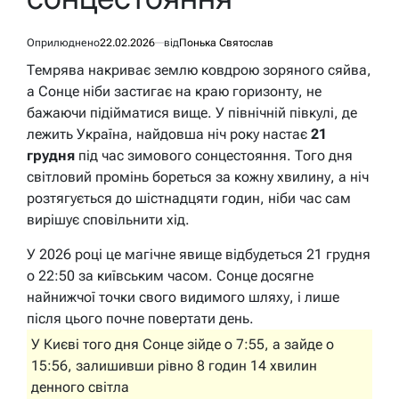
Оприлюднено
22.02.2026
від
Понька Святослав
Темрява накриває землю ковдрою зоряного сяйва,
а Сонце ніби застигає на краю горизонту, не
бажаючи підійматися вище. У північній півкулі, де
лежить Україна, найдовша ніч року настає
21
грудня
під час зимового сонцестояння. Того дня
світловий промінь бореться за кожну хвилину, а ніч
розтягується до шістнадцяти годин, ніби час сам
вирішує сповільнити хід.
У 2026 році це магічне явище відбудеться 21 грудня
о 22:50 за київським часом. Сонце досягне
найнижчої точки свого видимого шляху, і лише
після цього почне повертати день.
У Києві того дня Сонце зійде о 7:55, а зайде о
15:56, залишивши рівно 8 годин 14 хвилин
денного світла