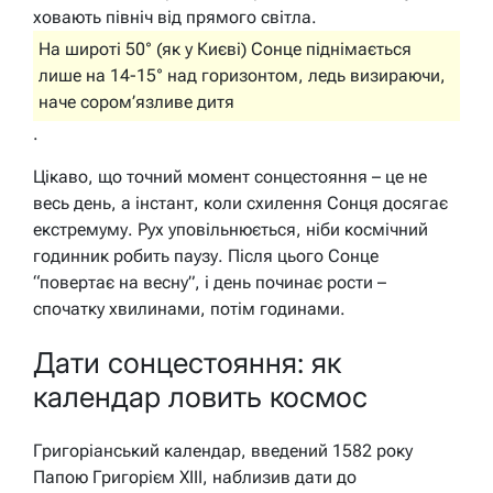
ховають північ від прямого світла.
На широті 50° (як у Києві) Сонце піднімається
лише на 14-15° над горизонтом, ледь визираючи,
наче сором’язливе дитя
.
Цікаво, що точний момент сонцестояння – це не
весь день, а інстант, коли схилення Сонця досягає
екстремуму. Рух уповільнюється, ніби космічний
годинник робить паузу. Після цього Сонце
“повертає на весну”, і день починає рости –
спочатку хвилинами, потім годинами.
Дати сонцестояння: як
календар ловить космос
Григоріанський календар, введений 1582 року
Папою Григорієм XIII, наблизив дати до