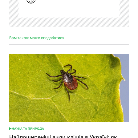
Вам також може сподобатися
НАУКА ТА ПРИРОДА
ОПУБЛІКУВАТИ
У
Найпоширеніші види кліщів в Україні: як