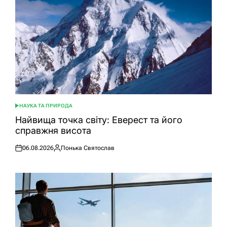
НАУКА ТА ПРИРОДА
ОПУБЛІКУВАТИ
У
Найвища точка світу: Еверест та його
справжня висота
06.08.2026
Понька Святослав
Оприлюднено
Опубліковано