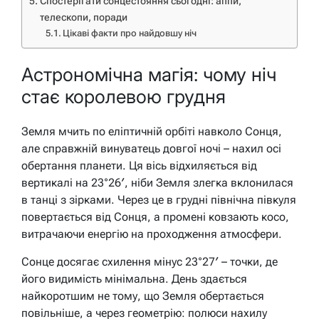
Спостерігати сонцестояння сьогодні: аппи,
телескопи, поради
Цікаві факти про найдовшу ніч
Астрономічна магія: чому ніч
стає королевою грудня
Земля мчить по еліптичній орбіті навколо Сонця,
але справжній винуватець довгої ночі – нахил осі
обертання планети. Ця вісь відхиляється від
вертикалі на 23°26′, ніби Земля злегка вклонилася
в танці з зірками. Через це в грудні північна півкуля
повертається від Сонця, а промені ковзають косо,
витрачаючи енергію на проходження атмосфери.
Сонце досягає схилення мінус 23°27′ – точки, де
його видимість мінімальна. День здається
найкоротшим не тому, що Земля обертається
повільніше, а через геометрію: полюси нахилу