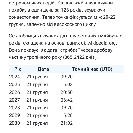
астрономічних подій. Юліанський накопичував
похибку в один день за 128 років, зсуваючи
сонцестояння. Тепер точка фіксується між 20-22
грудня, залежно від високосного циклу.
Ось таблиця ключових дат для останніх і майбутніх
років, складена на основі даних uk.wikipedia.org.
Вона показує, як дата “стрибає” через дробову
частину тропічного року (365.2422 днів).
Рік
Дата
Точний час (UTC)
2024
21 грудня
09:20
2025
21 грудня
15:03
2026
21 грудня
20:50
2027
21 грудня
03:42
2028
21 грудня
09:20
2029
21 грудня
15:28
2030
21 грудня
21:02