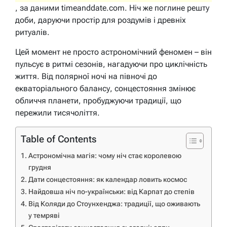
, за даними timeanddate.com. Ніч же поглине решту
доби, даруючи простір для роздумів і древніх
ритуалів.
Цей момент не просто астрономічний феномен – він
пульсує в ритмі сезонів, нагадуючи про циклічність
життя. Від полярної ночі на півночі до
екваторіального балансу, сонцестояння змінює
обличчя планети, пробуджуючи традиції, що
пережили тисячоліття.
Table of Contents
Астрономічна магія: чому ніч стає королевою
грудня
Дати сонцестояння: як календар ловить космос
Найдовша ніч по-українськи: від Карпат до степів
Від Коляди до Стоунхенджа: традиції, що оживають
у темряві