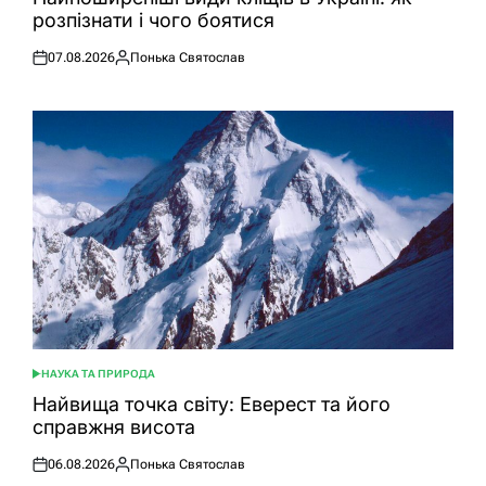
розпізнати і чого боятися
07.08.2026
Понька Святослав
Оприлюднено
Опубліковано
НАУКА ТА ПРИРОДА
ОПУБЛІКУВАТИ
У
Найвища точка світу: Еверест та його
справжня висота
06.08.2026
Понька Святослав
Оприлюднено
Опубліковано