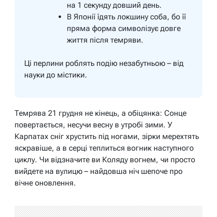
на 1 секунду довший день.
В Японії їдять локшину соба, бо її
пряма форма символізує довге
життя після темряви.
Ці перлини роблять подію незабутньою – від
науки до містики.
Темрява 21 грудня не кінець, а обіцянка: Сонце
повертається, несучи весну в утробі зими. У
Карпатах сніг хрустить під ногами, зірки мерехтять
яскравіше, а в серці теплиться вогник наступного
циклу. Чи відзначите ви Коляду вогнем, чи просто
вийдете на вулицю – найдовша ніч шепоче про
вічне оновлення.