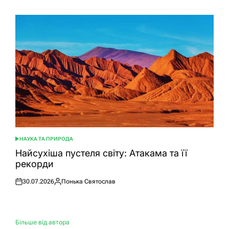
НАУКА ТА ПРИРОДА
ОПУБЛІКУВАТИ
У
Найсухіша пустеля світу: Атакама та її
рекорди
30.07.2026
Понька Святослав
Оприлюднено
Опубліковано
Більше від автора