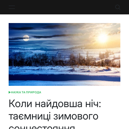
Перейти
до
вмісту
НАУКА ТА ПРИРОДА
ОПУБЛІКУВАТИ
У
Коли найдовша ніч:
таємниці зимового
сонцестояння