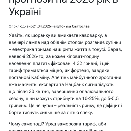
Україні
Оприлюднено
21.04.2026
від
Понька Святослав
Уявіть, як щоранку ви вмикаєте кавоварку, а
ввечері лампа над обіднім столом розганяє сутінки
– електрика тримає наш ритм життя в тонусі. Зараз,
навесні 2026-го, за кожен кіловат-годину
населення платить фіксовані 4,32 гривні, і цей
тариф тримається міцно, як фортеця, завдяки
постанові Кабміну. Але тінь майбутнього зростання
вже маячить: експерти та Нацбанк сигналізують,
що після 30 квітня, завершення опалювального
сезону, ціни можуть стрибнути на 10-25%, до 5-5,5
гривень. Це не чутки – реальність ринку, де дефіцит і
борги тиснуть сильніше за літню спеку.
Чому саме тоді? Уряд заморозив тариф, аби
полегшити тягар для родин під час війни та