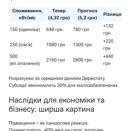
Споживання,
Тепер
Прогноз
Різниця
кВт/міс
(4,32 грн)
(5,2 грн)
+132
150 (одинока)
648 грн
780 грн
грн
+220
250 (сім’я)
1080 грн
1300 грн
грн
500
+440
2160 грн
2600 грн
(ел.опалення)
грн
Розрахунки за середніми даними Держстату.
Субсидії зекономлять 30% для малозабезпечених.
Наслідки для економіки та
бізнесу: ширша картина
Підвищення – як ланцюгова реакція.
Промисловість, 40% якої на сході, втратить