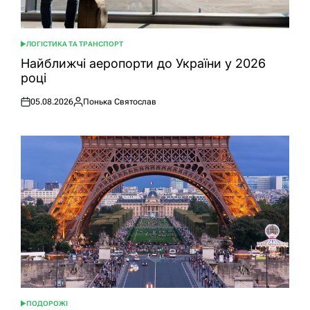
ЛОГІСТИКА ТА ТРАНСПОРТ
ОПУБЛІКУВАТИ
У
Найближчі аеропорти до України у 2026
році
05.08.2026
Понька Святослав
Оприлюднено
Опубліковано
ПОДОРОЖІ
ОПУБЛІКУВАТИ