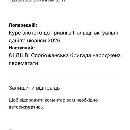
03.08.2026
Понька Святослав
Оприлюднено
Опубліковано
Навігація
Попередній:
записів
Курс злотого до гривні в Польщі: актуальні
дані та нюанси 2026
Наступний:
81 ДШВ: Слобожанська бригада народжена
перемагати
Залишити відповідь
Щоб відправити коментар вам необхідно
авторизуватись
.