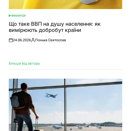
ФІНАНСИ
ОПУБЛІКУВАТИ
У
Що таке ВВП на душу населення: як
вимірюють добробут країни
24.06.2026
Понька Святослав
Оприлюднено
Опубліковано
Більше від автора