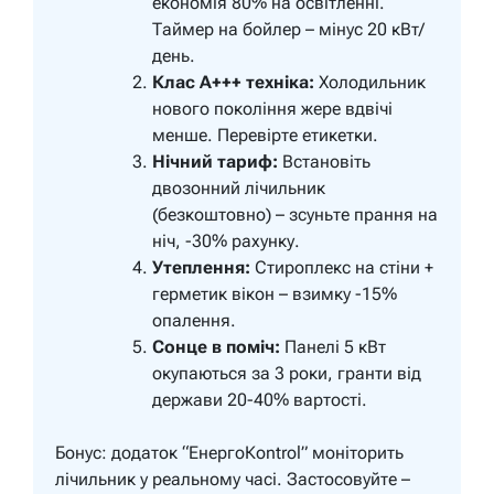
економія 80% на освітленні.
Таймер на бойлер – мінус 20 кВт/
день.
Клас A+++ техніка:
Холодильник
нового покоління жере вдвічі
менше. Перевірте етикетки.
Нічний тариф:
Встановіть
двозонний лічильник
(безкоштовно) – зсуньте прання на
ніч, -30% рахунку.
Утеплення:
Стироплекс на стіни +
герметик вікон – взимку -15%
опалення.
Сонце в поміч:
Панелі 5 кВт
окупаються за 3 роки, гранти від
держави 20-40% вартості.
Бонус: додаток “ЕнергоКontrol” моніторить
лічильник у реальному часі. Застосовуйте –