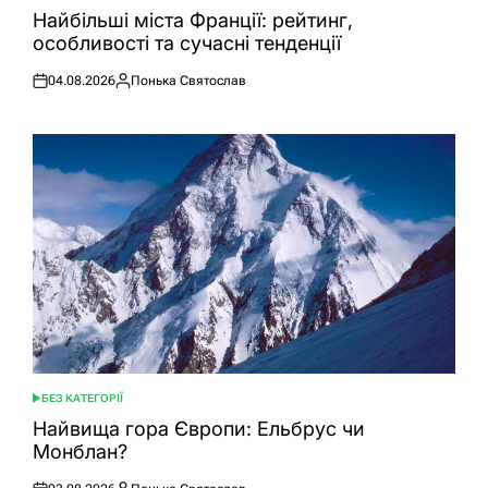
У
Найбільші міста Франції: рейтинг,
особливості та сучасні тенденції
04.08.2026
Понька Святослав
Оприлюднено
Опубліковано
БЕЗ КАТЕГОРІЇ
ОПУБЛІКУВАТИ
У
Найвища гора Європи: Ельбрус чи
Монблан?