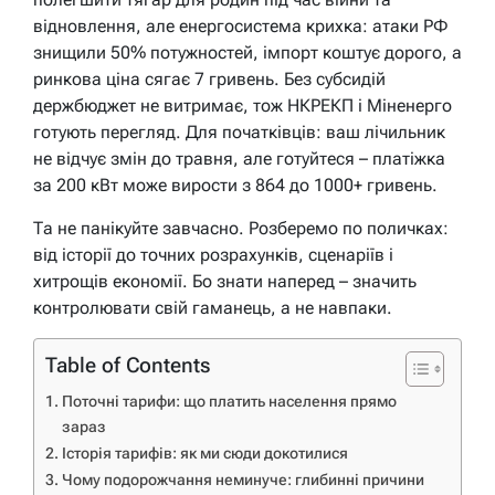
відновлення, але енергосистема крихка: атаки РФ
знищили 50% потужностей, імпорт коштує дорого, а
ринкова ціна сягає 7 гривень. Без субсидій
держбюджет не витримає, тож НКРЕКП і Міненерго
готують перегляд. Для початківців: ваш лічильник
не відчує змін до травня, але готуйтеся – платіжка
за 200 кВт може вирости з 864 до 1000+ гривень.
Та не панікуйте завчасно. Розберемо по поличках:
від історії до точних розрахунків, сценаріїв і
хитрощів економії. Бо знати наперед – значить
контролювати свій гаманець, а не навпаки.
Table of Contents
Поточні тарифи: що платить населення прямо
зараз
Історія тарифів: як ми сюди докотилися
Чому подорожчання неминуче: глибинні причини