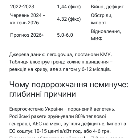
2022-2023
1,44 (фікс)
Війна, дефіцит
Червень 2024 –
Обстріли,
4,32 (фікс)
квітень 2026
імпорт
Відновлення,
Прогноз 2026+
5,0-6,0
МВФ
Джерела даних: nerc.gov.ua, постанови КМУ.
Таблиця ілюструє тренд: кожне підвищення –
реакція на кризу, але з лагом у 6-12 місяців.
Чому подорожчання неминуче:
глибинні причини
Енергосистема України – поранений велетень.
Російські ракети зруйнували 80% теплової
генерації, АЕС на межі, вугілля дефіцитне. Імпорт з
ЕС коштує 10-15 центів/кВт·год, або 4-6 грн.