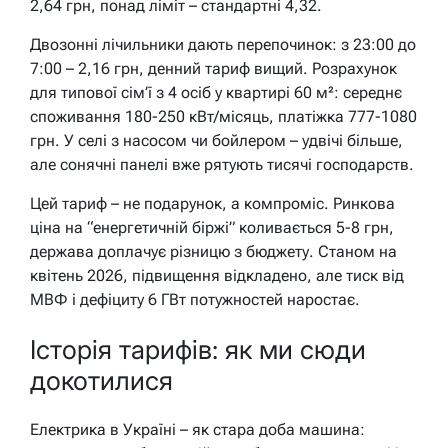
2,64 грн, понад ліміт – стандартні 4,32.
Двозонні лічильники дають перепочинок: з 23:00 до
7:00 – 2,16 грн, денний тариф вищий. Розрахунок
для типової сім’ї з 4 осіб у квартирі 60 м²: середнє
споживання 180-250 кВт/місяць, платіжка 777-1080
грн. У селі з насосом чи бойлером – удвічі більше,
але сонячні панелі вже рятують тисячі господарств.
Цей тариф – не подарунок, а компроміс. Ринкова
ціна на “енергетичній біржі” коливається 5-8 грн,
держава доплачує різницю з бюджету. Станом на
квітень 2026, підвищення відкладено, але тиск від
МВФ і дефіциту 6 ГВт потужностей наростає.
Історія тарифів: як ми сюди
докотилися
Електрика в Україні – як стара доба машина: