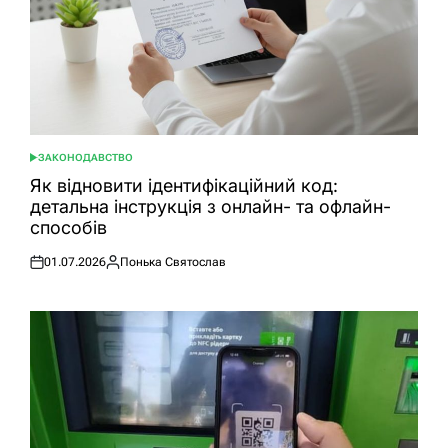
ЗАКОНОДАВСТВО
ОПУБЛІКУВАТИ
У
Як відновити ідентифікаційний код:
детальна інструкція з онлайн- та офлайн-
способів
01.07.2026
Понька Святослав
Оприлюднено
Опубліковано