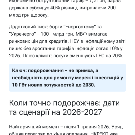
Економічно обґрунтований тариф – 7,2 грн, зараз
держава субсидує 40% різниці, витрачаючи 200
млрд грн щороку.
Додатковий тиск: борги “Енергоатому” та
“Укренерго” – 100+ млрд грн, МВФ вимагає
ринкових цін для кредитів. НБУ в інфляційному звіті
пише: без зростання тарифів інфляція сягає 10% у
2026. Плюс клімат: посухи зменшують ГЕС на 20%.
Ключ: подорожчання – не примха, а
необхідність для ремонту мереж і інвестицій у
10 ГВт нових потужностей до 2030.
Коли точно подорожчає: дати
та сценарії на 2026-2027
Найгарячіший момент – після 1 травня 2026. Уряд
обіцяв перегляд до кінця опалення, НКРЕКП уже