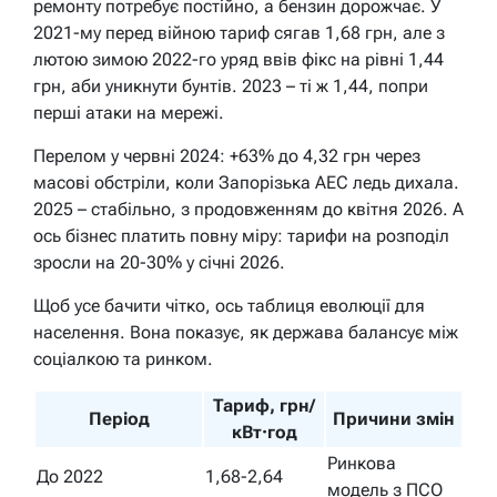
ремонту потребує постійно, а бензин дорожчає. У
2021-му перед війною тариф сягав 1,68 грн, але з
лютою зимою 2022-го уряд ввів фікс на рівні 1,44
грн, аби уникнути бунтів. 2023 – ті ж 1,44, попри
перші атаки на мережі.
Перелом у червні 2024: +63% до 4,32 грн через
масові обстріли, коли Запорізька АЕС ледь дихала.
2025 – стабільно, з продовженням до квітня 2026. А
ось бізнес платить повну міру: тарифи на розподіл
зросли на 20-30% у січні 2026.
Щоб усе бачити чітко, ось таблиця еволюції для
населення. Вона показує, як держава балансує між
соціалкою та ринком.
Тариф, грн/
Період
Причини змін
кВт·год
Ринкова
До 2022
1,68-2,64
модель з ПСО