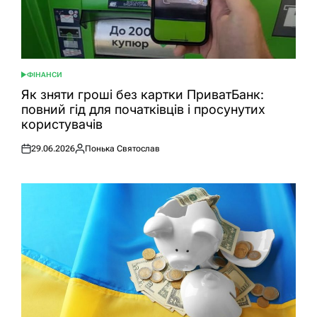
ФІНАНСИ
ОПУБЛІКУВАТИ
У
Як зняти гроші без картки ПриватБанк:
повний гід для початківців і просунутих
користувачів
29.06.2026
Понька Святослав
Оприлюднено
Опубліковано